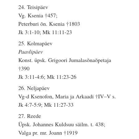
24. Teisipäev
Vg. Ksenia †457;
Peterburi õn. Ksenia †1803
Jk 3:1-10; Mk 11:11-23
25. Kolmapäev
Paavlipäev
Konst. üpsk. Grigoori Jumalasõnaõpetaja
†390
Jk 3:11-4:6; Mk 11:23-26
26. Neljapäev
Vg-d Ksenofon, Maria ja Arkaadi †IV–V s.
Jk 4:7-5:9; Mk 11:27-33
27. Reede
Üpsk. Johannes Kuldsuu säilm. t. 438;
Valga pr. mr. Joann †1919