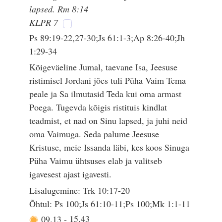
lapsed. Rm 8:14
KLPR 7
Ps 89:19-22,27-30;Js 61:1-3;Ap 8:26-40;Jh
1:29-34
Kõigeväeline Jumal, taevane Isa, Jeesuse
ristimisel Jordani jões tuli Püha Vaim Tema
peale ja Sa ilmutasid Teda kui oma armast
Poega. Tugevda kõigis ristituis kindlat
teadmist, et nad on Sinu lapsed, ja juhi neid
oma Vaimuga. Seda palume Jeesuse
Kristuse, meie Issanda läbi, kes koos Sinuga
Püha Vaimu ühtsuses elab ja valitseb
igavesest ajast igavesti.
Lisalugemine: Trk 10:17-20
Õhtul: Ps 100;Js 61:10-11;Ps 100;Mk 1:1-11
09.13
-
15.43