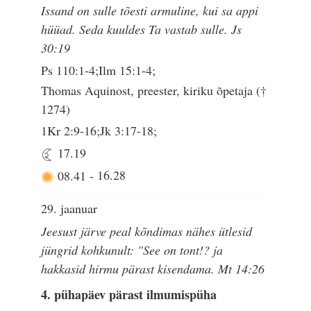
Issand on sulle tõesti armuline, kui sa appi
hüüad. Seda kuuldes Ta vastab sulle. Js
30:19
Ps 110:1-4;Ilm 15:1-4;
Thomas Aquinost, preester, kiriku õpetaja (†
1274)
1Kr 2:9-16;Jk 3:17-18;
17.19
08.41
-
16.28
29. jaanuar
Jeesust järve peal kõndimas nähes ütlesid
jüngrid kohkunult: "See on tont!? ja
hakkasid hirmu pärast kisendama. Mt 14:26
4. pühapäev pärast ilmumispüha