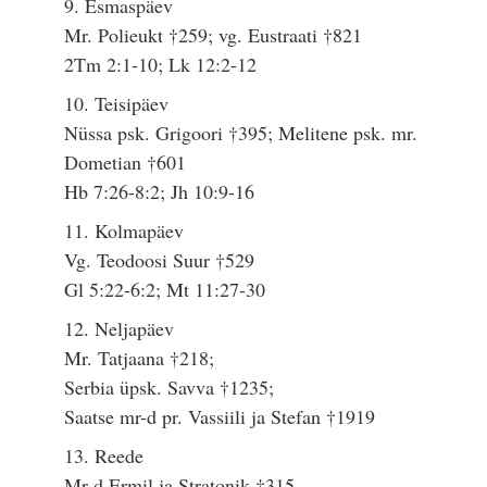
9. Esmaspäev
Mr. Polieukt †259; vg. Eustraati †821
2Tm 2:1-10; Lk 12:2-12
10. Teisipäev
Nüssa psk. Grigoori †395; Melitene psk. mr.
Dometian †601
Hb 7:26-8:2; Jh 10:9-16
11. Kolmapäev
Vg. Teodoosi Suur †529
Gl 5:22-6:2; Mt 11:27-30
12. Neljapäev
Mr. Tatjaana †218;
Serbia üpsk. Savva †1235;
Saatse mr-d pr. Vassiili ja Stefan †1919
13. Reede
Mr-d Ermil ja Stratonik †315