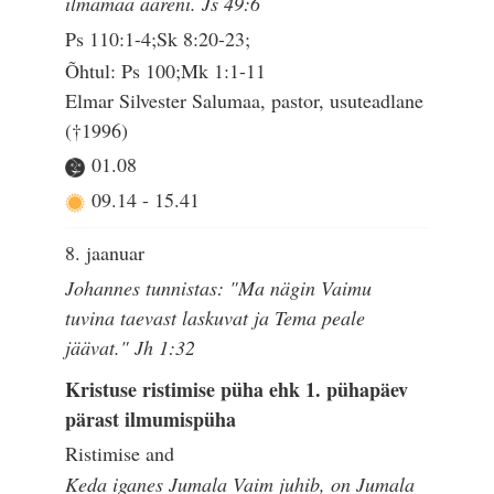
ilmamaa ääreni. Js 49:6
Ps 110:1-4;Sk 8:20-23;
Õhtul: Ps 100;Mk 1:1-11
Elmar Silvester Salumaa, pastor, usuteadlane
(†1996)
01.08
09.14
-
15.41
8. jaanuar
Johannes tunnistas: "Ma nägin Vaimu
tuvina taevast laskuvat ja Tema peale
jäävat." Jh 1:32
Kristuse ristimise püha ehk 1. pühapäev
pärast ilmumispüha
Ristimise and
Keda iganes Jumala Vaim juhib, on Jumala