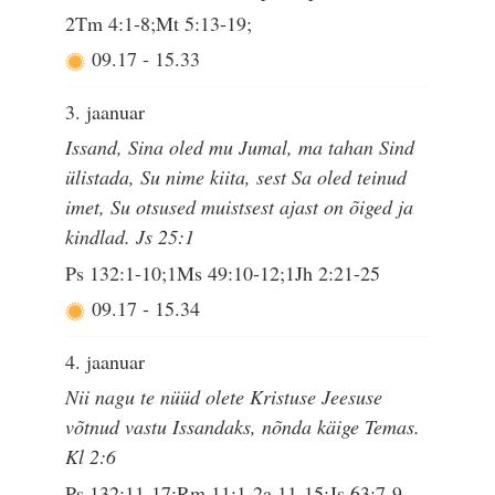
2Tm 4:1-8;Mt 5:13-19;
09.17
-
15.33
3. jaanuar
Issand, Sina oled mu Jumal, ma tahan Sind
ülistada, Su nime kiita, sest Sa oled teinud
imet, Su otsused muistsest ajast on õiged ja
kindlad. Js 25:1
Ps 132:1-10;1Ms 49:10-12;1Jh 2:21-25
09.17
-
15.34
4. jaanuar
Nii nagu te nüüd olete Kristuse Jeesuse
võtnud vastu Issandaks, nõnda käige Temas.
Kl 2:6
Ps 132:11-17;Rm 11:1-2a,11-15;Js 63:7-9