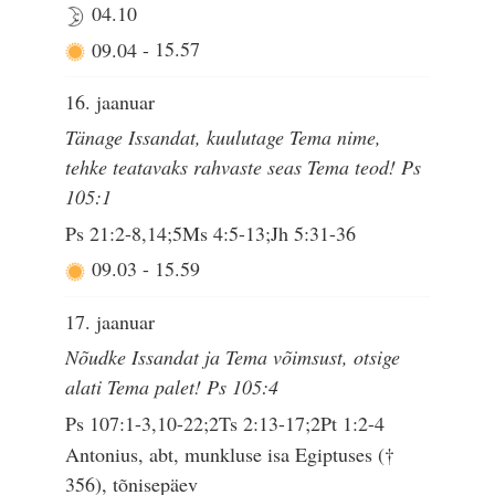
04.10
09.04
-
15.57
16. jaanuar
Tänage Issandat, kuulutage Tema nime,
tehke teatavaks rahvaste seas Tema teod! Ps
105:1
Ps 21:2-8,14;5Ms 4:5-13;Jh 5:31-36
09.03
-
15.59
17. jaanuar
Nõudke Issandat ja Tema võimsust, otsige
alati Tema palet! Ps 105:4
Ps 107:1-3,10-22;2Ts 2:13-17;2Pt 1:2-4
Antonius, abt, munkluse isa Egiptuses (†
356), tõnisepäev