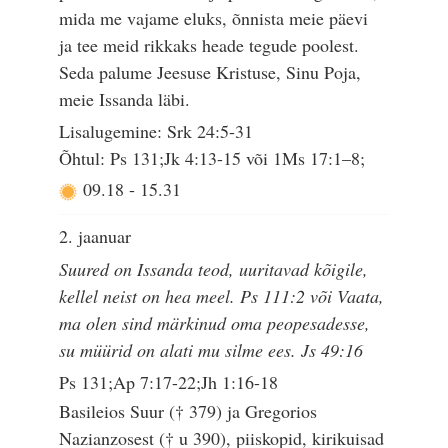
mida me vajame eluks, õnnista meie päevi
ja tee meid rikkaks heade tegude poolest.
Seda palume Jeesuse Kristuse, Sinu Poja,
meie Issanda läbi.
Lisalugemine: Srk 24:5-31
Õhtul: Ps 131;Jk 4:13-15 või 1Ms 17:1–8;
09.18
-
15.31
2. jaanuar
Suured on Issanda teod, uuritavad kõigile,
kellel neist on hea meel. Ps 111:2 või Vaata,
ma olen sind märkinud oma peopesadesse,
su müürid on alati mu silme ees. Js 49:16
Ps 131;Ap 7:17-22;Jh 1:16-18
Basileios Suur († 379) ja Gregorios
Nazianzosest († u 390), piiskopid, kirikuisad