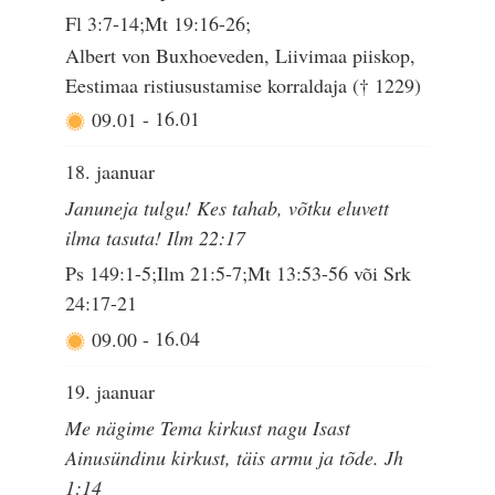
Fl 3:7-14;Mt 19:16-26;
Albert von Buxhoeveden, Liivimaa piiskop,
Eestimaa ristiusustamise korraldaja († 1229)
09.01
-
16.01
18. jaanuar
Januneja tulgu! Kes tahab, võtku eluvett
ilma tasuta! Ilm 22:17
Ps 149:1-5;Ilm 21:5-7;Mt 13:53-56 või Srk
24:17-21
09.00
-
16.04
19. jaanuar
Me nägime Tema kirkust nagu Isast
Ainusündinu kirkust, täis armu ja tõde. Jh
1:14