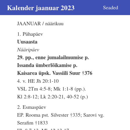
Kalender jaanuar 2023
Seaded
JAANUAR / näärikuu
1. Pühapäev
Uusaasta
Nääripäev
29. pp., enne jumalailmumise p.
Issanda ümberlõikamise p.
Kaisarea üpsk. Vassiili Suur †376
4. v. HE Jh 20:1-10
VSL 2Tm 4:5-8; Mk 1:1-8 (pp.).
Kl 2:8-12; Lk 2:20-21, 40-52 (p.)
2. Esmaspäev
EP. Rooma pst. Silvester †335; Sarovi vg.
Serafim †1833