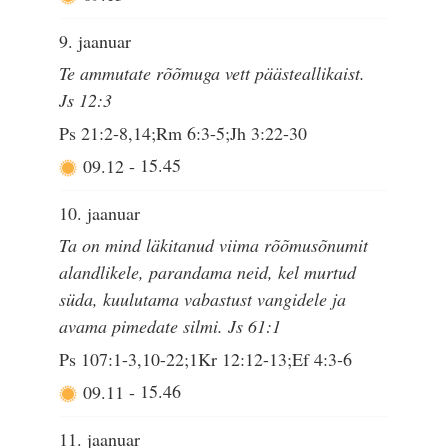
9. jaanuar
Te ammutate rõõmuga vett päästeallikaist.
Js 12:3
Ps 21:2-8,14;Rm 6:3-5;Jh 3:22-30
09.12
-
15.45
10. jaanuar
Ta on mind läkitanud viima rõõmusõnumit
alandlikele, parandama neid, kel murtud
süda, kuulutama vabastust vangidele ja
avama pimedate silmi. Js 61:1
Ps 107:1-3,10-22;1Kr 12:12-13;Ef 4:3-6
09.11
-
15.46
11. jaanuar