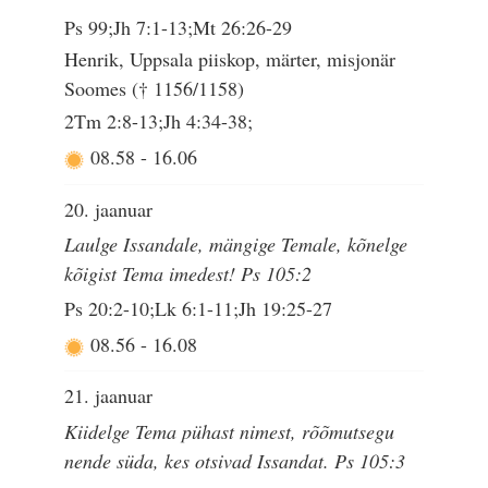
Ps 99;Jh 7:1-13;Mt 26:26-29
Henrik, Uppsala piiskop, märter, misjonär
Soomes († 1156/1158)
2Tm 2:8-13;Jh 4:34-38;
08.58
-
16.06
20. jaanuar
Laulge Issandale, mängige Temale, kõnelge
kõigist Tema imedest! Ps 105:2
Ps 20:2-10;Lk 6:1-11;Jh 19:25-27
08.56
-
16.08
21. jaanuar
Kiidelge Tema pühast nimest, rõõmutsegu
nende süda, kes otsivad Issandat. Ps 105:3