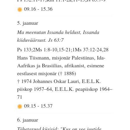
09.16
-
15.36
5. jaanuar
Ma meenutan Issanda heldust, Issanda
kiiduväärsust. Js 63:7
Ps 133;2Ms 1:8-10,15-21;1Ms 37:12-24,28
Hans Tiismann, misjonär Palestiinas, Ida-
Aafrikas ja Brasiilias, afrikanist, esimene
eestlasest misjonär († 1886)
† 1974 Johannes Oskar Lauri, E.E.L.K.
piiskop 1957–64, E.E.L.K. peapiiskop 1964–
71
09.15
-
15.37
6. jaanuar
Tähetargad küsisid: "Kus on see juutide