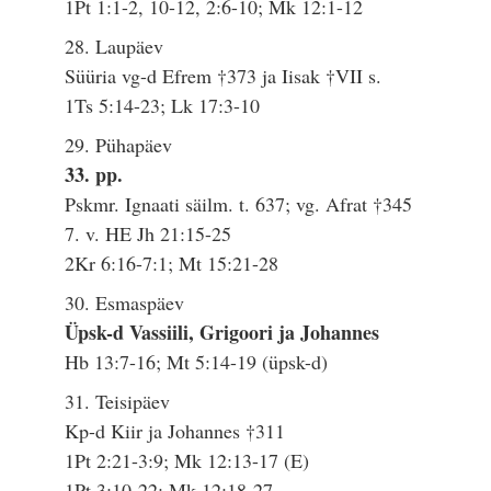
1Pt 1:1-2, 10-12, 2:6-10; Mk 12:1-12
28. Laupäev
Süüria vg-d Efrem †373 ja Iisak †VII s.
1Ts 5:14-23; Lk 17:3-10
29. Pühapäev
33. pp.
Pskmr. Ignaati säilm. t. 637; vg. Afrat †345
7. v. HE Jh 21:15-25
2Kr 6:16-7:1; Mt 15:21-28
30. Esmaspäev
Üpsk-d Vassiili, Grigoori ja Johannes
Hb 13:7-16; Mt 5:14-19 (üpsk-d)
31. Teisipäev
Kp-d Kiir ja Johannes †311
1Pt 2:21-3:9; Mk 12:13-17 (E)
1Pt 3:10-22; Mk 12:18-27