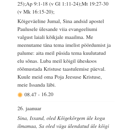
25);Ap 9:1-18 (v Gl 1:11-24);Mt 19:27-30
(v Mk 16:15-20);
Kõigeväeline Jumal, Sina andsid apostel
Paulusele ülesande viia evangeeliumi
valgust laiali kõikjale maailma. Me
meenutame täna tema imelist pöördumist ja
palume: aita meil püsida tema kuulutatud
elu sõnas. Luba meil kõigil üheskoos
rõõmustada Kristuse taastulemise päeval.
Kuule meid oma Poja Jeesuse Kristuse,
meie Issanda läbi.
08.47
-
16.20
26. jaanuar
Sina, Issand, oled Kõigekõrgem üle kogu
ilmamaa, Sa oled väga ülendatud üle kõigi