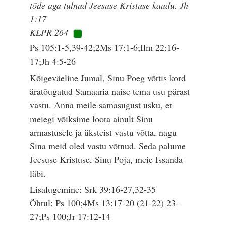
tõde aga tulnud Jeesuse Kristuse kaudu. Jh
1:17
KLPR 264
Ps 105:1-5,39-42;2Ms 17:1-6;Ilm 22:16-
17;Jh 4:5-26
Kõigeväeline Jumal, Sinu Poeg võttis kord
äratõugatud Samaaria naise tema usu pärast
vastu. Anna meile samasugust usku, et
meiegi võiksime loota ainult Sinu
armastusele ja üksteist vastu võtta, nagu
Sina meid oled vastu võtnud. Seda palume
Jeesuse Kristuse, Sinu Poja, meie Issanda
läbi.
Lisalugemine: Srk 39:16-27,32-35
Õhtul: Ps 100;4Ms 13:17-20 (21-22) 23-
27;Ps 100;Jr 17:12-14