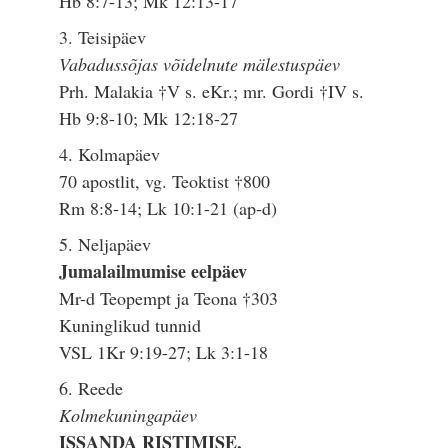
Hb 8:7-13; Mk 12:13-17
3. Teisipäev
Vabadussõjas võidelnute mälestuspäev
Prh. Malakia †V s. eKr.; mr. Gordi †IV s.
Hb 9:8-10; Mk 12:18-27
4. Kolmapäev
70 apostlit, vg. Teoktist †800
Rm 8:8-14; Lk 10:1-21 (ap-d)
5. Neljapäev
Jumalailmumise eelpäev
Mr-d Teopempt ja Teona †303
Kuninglikud tunnid
VSL 1Kr 9:19-27; Lk 3:1-18
6. Reede
Kolmekuningapäev
ISSANDA RISTIMISE,