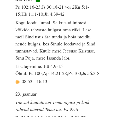
Ps 102:16-23;Js 30:18-21 või 2Kn 5:1-
15;Hb 11:1-10;Jh 4:39-42
Kogu loodu Jumal, Sa kutsud inimesi
kõikide rahvaste hulgast oma riiki. Lase
meil Sind usus ära tunda ja hoia meidki
nende hulgas, kes Sinule loodavad ja Sind
tunnistavad. Kuule meid Jeesuse Kristuse,
Sinu Poja, meie Issanda läbi.
Lisalugemine: Jdt 4:9-15
Õhtul: Ps 100;Ap 14:21-28;Ps 100;Js 56:3-8
08.53
-
16.13
23. jaanuar
Taevad kuulutavad Tema õigust ja kõik
rahvad näevad Tema au. Ps 97:6