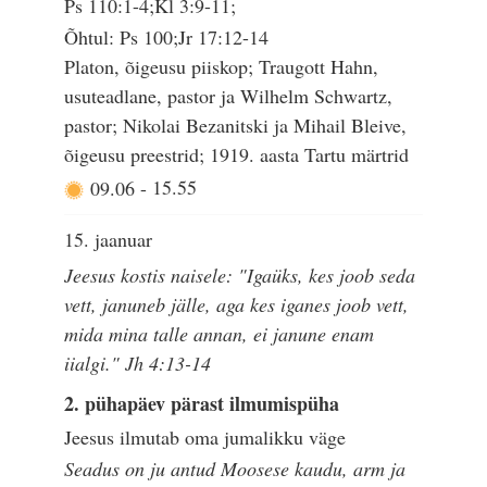
Ps 110:1-4;Kl 3:9-11;
Õhtul: Ps 100;Jr 17:12-14
Platon, õigeusu piiskop; Traugott Hahn,
usuteadlane, pastor ja Wilhelm Schwartz,
pastor; Nikolai Bezanitski ja Mihail Bleive,
õigeusu preestrid; 1919. aasta Tartu märtrid
09.06
-
15.55
15. jaanuar
Jeesus kostis naisele: "Igaüks, kes joob seda
vett, januneb jälle, aga kes iganes joob vett,
mida mina talle annan, ei janune enam
iialgi." Jh 4:13-14
2. pühapäev pärast ilmumispüha
Jeesus ilmutab oma jumalikku väge
Seadus on ju antud Moosese kaudu, arm ja