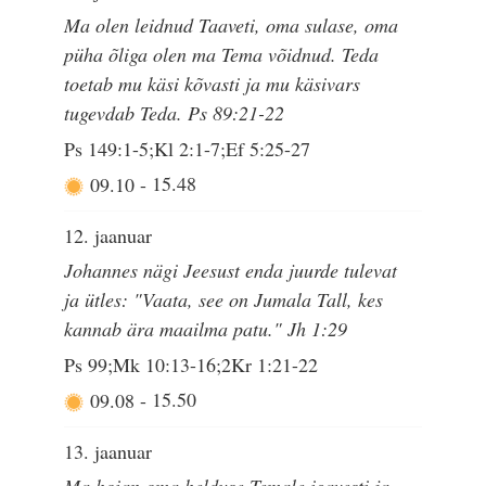
Ma olen leidnud Taaveti, oma sulase, oma
püha õliga olen ma Tema võidnud. Teda
toetab mu käsi kõvasti ja mu käsivars
tugevdab Teda. Ps 89:21-22
Ps 149:1-5;Kl 2:1-7;Ef 5:25-27
09.10
-
15.48
12. jaanuar
Johannes nägi Jeesust enda juurde tulevat
ja ütles: "Vaata, see on Jumala Tall, kes
kannab ära maailma patu." Jh 1:29
Ps 99;Mk 10:13-16;2Kr 1:21-22
09.08
-
15.50
13. jaanuar