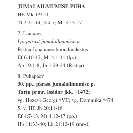
JUMALAILMUMISE PÜHA
HE Mk 1:9-11
Tt 2:11-14, 3:4-7; Mt 3:13-17
7. Laupäev
Lp. pärast jumalailmumise p.
Ristija Johannese koondmälestus
Ef 6:10-17; Mt 4:1-11 (lp.)
Ap 19:1-8; Jh 1:29-34 (Ristija)
8. Pühapäev
30. pp., pärast jumalailmumise p.
Tartu prmr. Issidor jkk. †1472;
vg. Hozevi Georgi †VII; vg. Domniika †474
5. v. HE Jh 20:11-18
Ef 4:7-13; Mt 4:12-17 (pp.)
Hb 11:33-40; Lk 21:12-19 (mr-d)