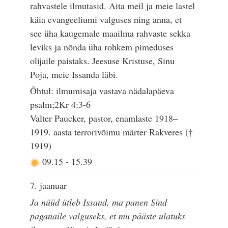
rahvastele ilmutasid. Aita meil ja meie lastel
käia evangeeliumi valguses ning anna, et
see üha kaugemale maailma rahvaste sekka
leviks ja nõnda üha rohkem pimeduses
olijaile paistaks. Jeesuse Kristuse, Sinu
Poja, meie Issanda läbi.
Õhtul: ilmumisaja vastava nädalapäeva
psalm;2Kr 4:3-6
Valter Paucker, pastor, enamlaste 1918–
1919. aasta terrorivõimu märter Rakveres (†
1919)
09.15
-
15.39
7. jaanuar
Ja nüüd ütleb Issand, ma panen Sind
paganaile valguseks, et mu pääste ulatuks