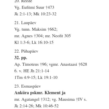
20. Reede
Vg. Eufiimi Suur †473
Jk 2:1-13; Mk 10:23-32
21. Laupäev
Vg. tunn. Maksim †662;
mr. Agnes †304; mr. Neofit 305
Kl 1:3-6; Lk 16:10-15
22. Pühapäev
32. pp.
Ap. Timoteus †96; vgmr. Anastaasi †628
6. v. HE Jh 21:1-14
1Tm 4:9-15; Lk 19:1-10
23. Esmaspäev
Anküra pskmr. Klement ja
mr. Agatangel †312; vg. Mausima †IV s.
Jk 2:14-26; Mk 10:46-52