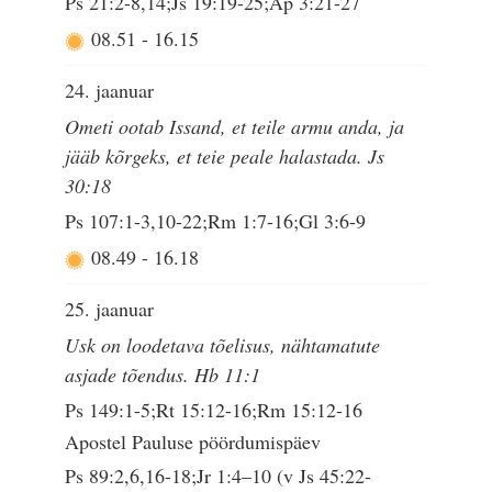
Ps 21:2-8,14;Js 19:19-25;Ap 3:21-27
08.51
-
16.15
24. jaanuar
Ometi ootab Issand, et teile armu anda, ja
jääb kõrgeks, et teie peale halastada. Js
30:18
Ps 107:1-3,10-22;Rm 1:7-16;Gl 3:6-9
08.49
-
16.18
25. jaanuar
Usk on loodetava tõelisus, nähtamatute
asjade tõendus. Hb 11:1
Ps 149:1-5;Rt 15:12-16;Rm 15:12-16
Apostel Pauluse pöördumispäev
Ps 89:2,6,16-18;Jr 1:4–10 (v Js 45:22-