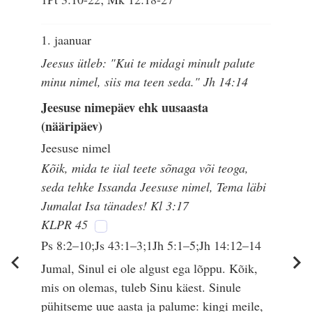
1. jaanuar
Jeesus ütleb: "Kui te midagi minult palute
minu nimel, siis ma teen seda." Jh 14:14
Jeesuse nimepäev ehk uusaasta
(nääripäev)
Jeesuse nimel
Kõik, mida te iial teete sõnaga või teoga,
seda tehke Issanda Jeesuse nimel, Tema läbi
Jumalat Isa tänades! Kl 3:17
KLPR 45
Ps 8:2–10;Js 43:1–3;1Jh 5:1–5;Jh 14:12–14
Jumal, Sinul ei ole algust ega lõppu. Kõik,
mis on olemas, tuleb Sinu käest. Sinule
pühitseme uue aasta ja palume: kingi meile,