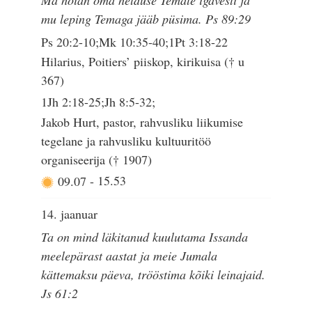
Ma hoian oma helduse Temale igavesti ja
mu leping Temaga jääb püsima. Ps 89:29
Ps 20:2-10;Mk 10:35-40;1Pt 3:18-22
Hilarius, Poitiers’ piiskop, kirikuisa († u
367)
1Jh 2:18-25;Jh 8:5-32;
Jakob Hurt, pastor, rahvusliku liikumise
tegelane ja rahvusliku kultuuritöö
organiseerija († 1907)
09.07
-
15.53
14. jaanuar
Ta on mind läkitanud kuulutama Issanda
meelepärast aastat ja meie Jumala
kättemaksu päeva, trööstima kõiki leinajaid.
Js 61:2