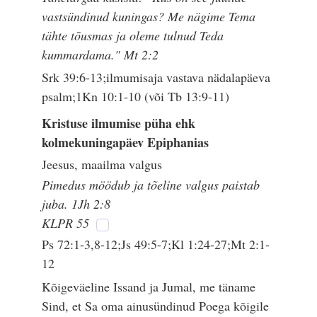
vastsündinud kuningas? Me nägime Tema
tähte tõusmas ja oleme tulnud Teda
kummardama." Mt 2:2
Srk 39:6-13;ilmumisaja vastava nädalapäeva
psalm;1Kn 10:1-10 (või Tb 13:9-11)
Kristuse ilmumise püha ehk
kolmekuningapäev Epiphanias
Jeesus, maailma valgus
Pimedus möödub ja tõeline valgus paistab
juba. 1Jh 2:8
KLPR 55
Ps 72:1-3,8-12;Js 49:5-7;Kl 1:24-27;Mt 2:1-
12
Kõigeväeline Issand ja Jumal, me täname
Sind, et Sa oma ainusündinud Poega kõigile