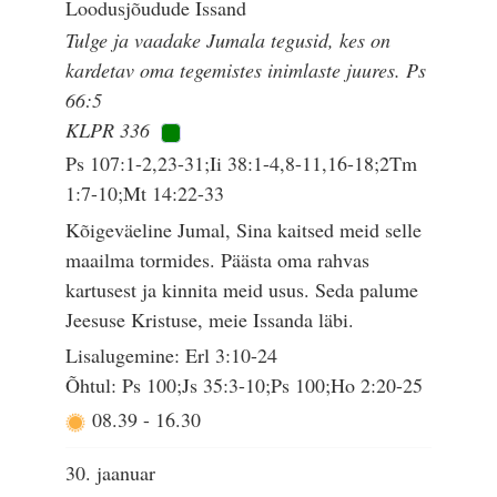
Loodusjõudude Issand
Tulge ja vaadake Jumala tegusid, kes on
kardetav oma tegemistes inimlaste juures. Ps
66:5
KLPR 336
Ps 107:1-2,23-31;Ii 38:1-4,8-11,16-18;2Tm
1:7-10;Mt 14:22-33
Kõigeväeline Jumal, Sina kaitsed meid selle
maailma tormides. Päästa oma rahvas
kartusest ja kinnita meid usus. Seda palume
Jeesuse Kristuse, meie Issanda läbi.
Lisalugemine: Erl 3:10-24
Õhtul: Ps 100;Js 35:3-10;Ps 100;Ho 2:20-25
08.39
-
16.30
30. jaanuar