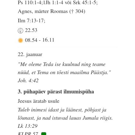
Ps 110:1-4;1Jh 1:1-4 või Srk 45:1-5;
Agnes, märter Roomas († 304)
Ilm 7:13-17;
22.53
08.54
-
16.11
22. jaanuar
"Me oleme Teda ise kuulnud ning teame
nüüd, et Tema on tõesti maailma Päästja."
Joh. 4:42
3. pühapäev pärast ilmumispüha
Jeesus äratab usule
Tuleb inimesi idast ja läänest, põhjast ja
lõunast, ja nad istuvad lauas Jumala riigis.
Lk 13:29
KLPR 57