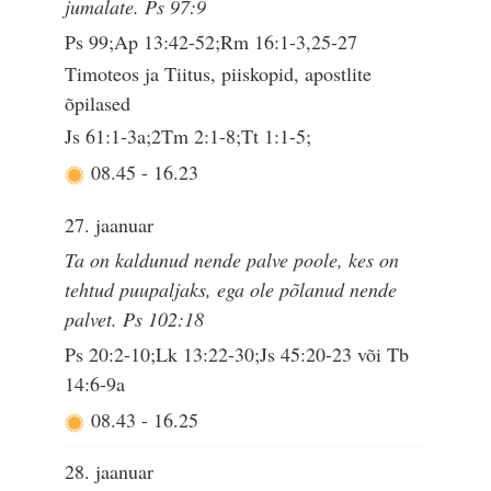
jumalate. Ps 97:9
Ps 99;Ap 13:42-52;Rm 16:1-3,25-27
Timoteos ja Tiitus, piiskopid, apostlite
õpilased
Js 61:1-3a;2Tm 2:1-8;Tt 1:1-5;
08.45
-
16.23
27. jaanuar
Ta on kaldunud nende palve poole, kes on
tehtud puupaljaks, ega ole põlanud nende
palvet. Ps 102:18
Ps 20:2-10;Lk 13:22-30;Js 45:20-23 või Tb
14:6-9a
08.43
-
16.25
28. jaanuar