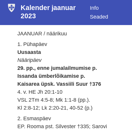
Kalender jaanuar
Info
2023
Seaded
JAANUAR / näärikuu
1. Pühapäev
Uusaasta
Nääripäev
29. pp., enne jumalailmumise p.
Issanda ümberlõikamise p.
Kaisarea üpsk. Vassiili Suur †376
4. v. HE Jh 20:1-10
VSL 2Tm 4:5-8; Mk 1:1-8 (pp.).
Kl 2:8-12; Lk 2:20-21, 40-52 (p.)
2. Esmaspäev
EP. Rooma pst. Silvester †335; Sarovi