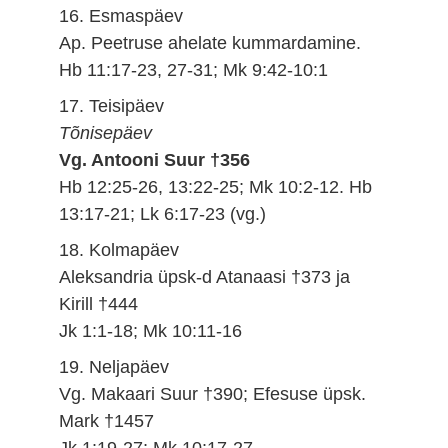
16. Esmaspäev
Ap. Peetruse ahelate kummardamine.
Hb 11:17-23, 27-31; Mk 9:42-10:1
17. Teisipäev
Tõnisepäev
Vg. Antooni Suur †356
Hb 12:25-26, 13:22-25; Mk 10:2-12. Hb
13:17-21; Lk 6:17-23 (vg.)
18. Kolmapäev
Aleksandria üpsk-d Atanaasi †373 ja
Kirill †444
Jk 1:1-18; Mk 10:11-16
19. Neljapäev
Vg. Makaari Suur †390; Efesuse üpsk.
Mark †1457
Jk 1:19-27; Mk 10:17-27