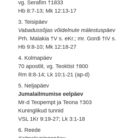
vg. Serafim †1833
Hb 8:7-13; Mk 12:13-17
3. Teisipäev
Vabadussõjas võidelnute mälestuspäev
Prh. Malakia †V s. eKr.; mr. Gordi †IV s.
Hb 9:8-10; Mk 12:18-27
4. Kolmapäev
70 apostlit, vg. Teoktist †800
Rm 8:8-14; Lk 10:1-21 (ap-d)
5. Neljapäev
Jumalailmumise eelpäev
Mr-d Teopempt ja Teona †303
Kuninglikud tunnid
VSL 1Kr 9:19-27; Lk 3:1-18
6. Reede