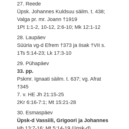
27. Reede
Üpsk. Johannes Kuldsuu säilm. t. 438;
Valga pr. mr. Joann †1919
1Pt 1:1-2, 10-12, 2:6-10; Mk 12:1-12
28. Laupäev
Süüria vg-d Efrem †373 ja Iisak †VII s.
1Ts 5:14-23; Lk 17:3-10
29. Pühapäev
33. pp.
Pskmr. Ignaati säilm. t. 637; vg. Afrat
†345
7. v. HE Jh 21:15-25
2Kr 6:16-7:1; Mt 15:21-28
30. Esmaspäev
Üpsk-d Vassiili, Grigoori ja Johannes
Hb 13:7-16; Mt 5:14-19 (üpsk-d)