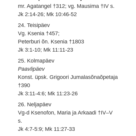
mr. Agatangel †312; vg. Mausima †IV s.
Jk 2:14-26; Mk 10:46-52
24. Teisipäev
Vg. Ksenia †457;
Peterburi õn. Ksenia †1803
Jk 3:1-10; Mk 11:11-23
25. Kolmapäev
Paavlipäev
Konst. üpsk. Grigoori Jumalasõnaõpetaja
†390
Jk 3:11-4:6; Mk 11:23-26
26. Neljapäev
Vg-d Ksenofon, Maria ja Arkaadi †IV–V
s.
Jk 4:7-5:9; Mk 11:27-33