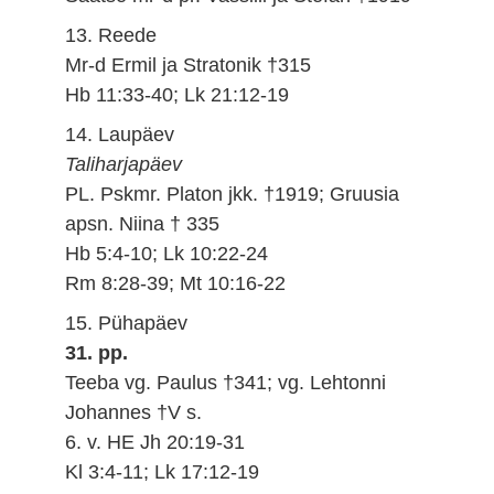
13. Reede
Mr-d Ermil ja Stratonik †315
Hb 11:33-40; Lk 21:12-19
14. Laupäev
Taliharjapäev
PL. Pskmr. Platon jkk. †1919; Gruusia
apsn. Niina † 335
Hb 5:4-10; Lk 10:22-24
Rm 8:28-39; Mt 10:16-22
15. Pühapäev
31. pp.
Teeba vg. Paulus †341; vg. Lehtonni
Johannes †V s.
6. v. HE Jh 20:19-31
Kl 3:4-11; Lk 17:12-19