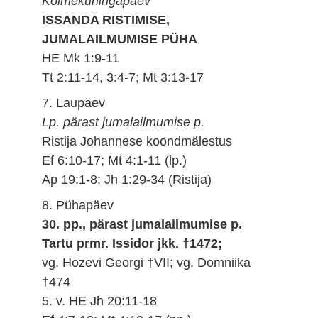
Kolmekuningapäev
ISSANDA RISTIMISE,
JUMALAILMUMISE PÜHA
HE Mk 1:9-11
Tt 2:11-14, 3:4-7; Mt 3:13-17
7. Laupäev
Lp. pärast jumalailmumise p.
Ristija Johannese koondmälestus
Ef 6:10-17; Mt 4:1-11 (lp.)
Ap 19:1-8; Jh 1:29-34 (Ristija)
8. Pühapäev
30. pp., pärast jumalailmumise p.
Tartu prmr. Issidor jkk. †1472;
vg. Hozevi Georgi †VII; vg. Domniika
†474
5. v. HE Jh 20:11-18