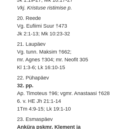
Vkj. Kristuse ristimise p.
20. Reede
Vg. Eufiimi Suur †473
Jk 2:1-13; Mk 10:23-32
21. Laupäev
Vg. tunn. Maksim †662;
mr. Agnes †304; mr. Neofit 305
Kl 1:3-6; Lk 16:10-15
22. Pühapäev
32. pp.
Ap. Timoteus †96; vgmr. Anastaasi †628
6. v. HE Jh 21:1-14
1Tm 4:9-15; Lk 19:1-10
23. Esmaspäev
Anküra pskmr. Klement ja