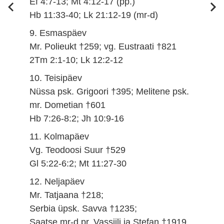
Ef 4:7-13; Mt 4:12-17 (pp.)
Hb 11:33-40; Lk 21:12-19 (mr-d)
9. Esmaspäev
Mr. Polieukt †259; vg. Eustraati †821
2Tm 2:1-10; Lk 12:2-12
10. Teisipäev
Nüssa psk. Grigoori †395; Melitene psk.
mr. Dometian †601
Hb 7:26-8:2; Jh 10:9-16
11. Kolmapäev
Vg. Teodoosi Suur †529
Gl 5:22-6:2; Mt 11:27-30
12. Neljapäev
Mr. Tatjaana †218;
Serbia üpsk. Savva †1235;
Saatse mr-d pr. Vassiili ja Stefan †1919