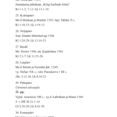
Jumalaema pühakuju „Kõigi kurbade rõõm”
Kl 1:1-2, 7-11; Lk 11:1-10
25. Kolmapäev
Mr-d Markian ja Martiiri †355; õigl. Tabiita †I s.
Kl 1:18-23; Lk 11:9-13
26. Neljapäev
Smr. Dimitri Mürritulvaja †306
Kl 1:24-29; Lk 11:14-23
27. Reede
Mr. Nestor †306; mr. Kapitoliina †304
Kl 2:1-7; Lk 11:23-26
28. Laupäev
Mr-d Terenti ja Neonilla jkk. †249;
vg. Stefan †IX s.; smr. Paraskeeva † III s.
2Kr 3:12-18; Lk 8:16-21
29. Pühapäev
Üleminek talveajale
21. pp.
Vgmr. Anastasia †III s.; vg-d Aabraham ja Maria †360
4. v. HE Jh 21:1-14
Gl 2:16-20; Lk 8:41-56
30. Esmaspäev
Mr-d Sinoovi ja Sinoovia †285