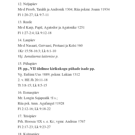
12. Neljapäev
Mr-d Proob, Tarahh ja Andronik †304; Riia pskmr. Joann †1934
Fl 1:20-27; Lk 9:7-11
13. Reede
Mr-d Karp, Papil, Agatodor ja Agatonike †251
Fl 1:27-2:4; Lk 9:12-18
14. Laupäev
Mr-d Nasaari, Gervaasi, Protaasi ja Kelsi †60
1Kr 15:58-16:3; Lk 6:1-10
Vkj. Jumalaema kaitsmise p.
15. Pühapäev
19. pp., VII üleilmse kirikukogu pühade isade pp.
Vg. Eufiimi Uus †889; pskmr. Lukian †312
2. v. HE Jh 20:11-18
Tt 3:8-15; Lk 8:5-15
16. Esmaspäev
Mr. Longin Sajapealik †I s.;
Riia psk. tunn. Agafangel †1928
Fl 2:12-16; Lk 9:18-22
17. Teisipäev
Prh. Hoosea †IX s. e. Kr.; vgmr. Andreas †767
Fl 2:17-23; Lk 9:23-27
18. Kolmapäev