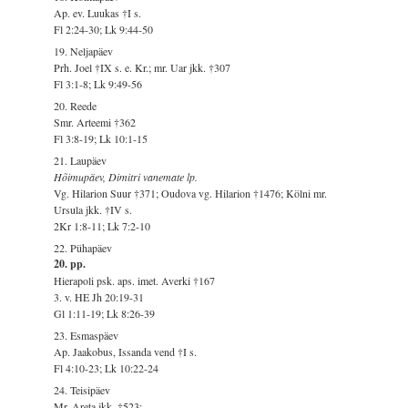
Ap. ev. Luukas †I s.
Fl 2:24-30; Lk 9:44-50
19. Neljapäev
Prh. Joel †IX s. e. Kr.; mr. Uar jkk. †307
Fl 3:1-8; Lk 9:49-56
20. Reede
Smr. Arteemi †362
Fl 3:8-19; Lk 10:1-15
21. Laupäev
Hõimupäev, Dimitri vanemate lp.
Vg. Hilarion Suur †371; Oudova vg. Hilarion †1476; Kölni mr.
Ursula jkk. †IV s.
2Kr 1:8-11; Lk 7:2-10
22. Pühapäev
20. pp.
Hierapoli psk. aps. imet. Averki †167
3. v. HE Jh 20:19-31
Gl 1:11-19; Lk 8:26-39
23. Esmaspäev
Ap. Jaakobus, Issanda vend †I s.
Fl 4:10-23; Lk 10:22-24
24. Teisipäev
Mr. Areta jkk. †523;