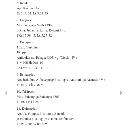
6. Reede
Ap. Toomas †I s.
Ef 6:18-24; Lk 7:31-35
7. Laupäev
Mr-d Sergei ja Vakh †290;
pskmr. Julian ja dk. mr. Kesaari †I s.
1Kr 15:39-45; Lk 5:27-32
8. Pühapäev
Lõikustänupüha
18. pp.
Antiookia mr. Pelagia †303; vg. Taissia †IV s.
1. v. HE Jh 20:1-10
2Kr 9:6-11; Lk 7:11-16
9. Esmaspäev
Ap. Jaakobus Alfeuse poeg †I s.; vg-d Andronik ja Atanasia †V s.
Fl 1:1-7; Lk 7:36-50
10. Teisipäev
Mr-d Eulampi ja Eulampia †303
Fl 1:8-14; Lk 8:1-3
11. Kolmapäev
Ap. dk. Filippus †I s.; mr-d Sinaiida
ja Filonilla †I s.; vg. psk. tunn. Teofan †850
Fl 1:12-20; Lk 8:22-25