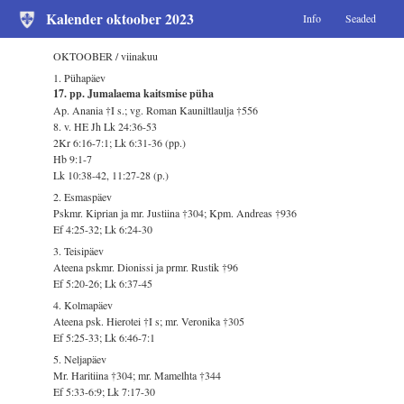
Kalender oktoober 2023
Info
Seaded
OKTOOBER / viinakuu
1. Pühapäev
17. pp. Jumalaema kaitsmise püha
Ap. Anania †I s.; vg. Roman Kauniltlaulja †556
8. v. HE Jh Lk 24:36-53
2Kr 6:16-7:1; Lk 6:31-36 (pp.)
Hb 9:1-7
Lk 10:38-42, 11:27-28 (p.)
2. Esmaspäev
Pskmr. Kiprian ja mr. Justiina †304; Kpm. Andreas †936
Ef 4:25-32; Lk 6:24-30
3. Teisipäev
Ateena pskmr. Dionissi ja prmr. Rustik †96
Ef 5:20-26; Lk 6:37-45
4. Kolmapäev
Ateena psk. Hierotei †I s; mr. Veronika †305
Ef 5:25-33; Lk 6:46-7:1
5. Neljapäev
Mr. Haritiina †304; mr. Mamelhta †344
Ef 5:33-6:9; Lk 7:17-30