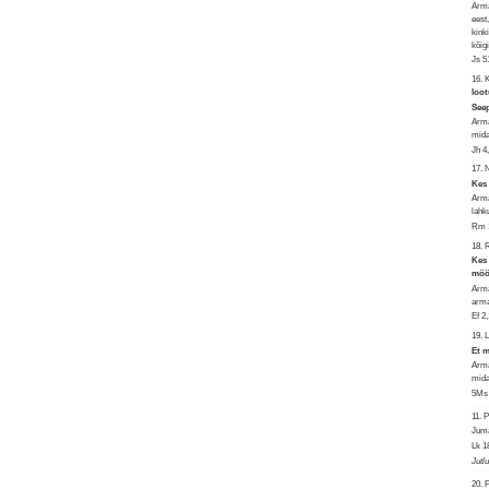
Arma
eest
kink
kõig
Js 5
16.
loot
Seep
Arma
mida
Jh 4
17. 
Kes 
Arma
lahk
Rm 1
18.
Kes 
mööd
Arma
arma
Ef 2
19. 
Et m
Arma
mida
5Ms 
11.
Juma
Lk 1
Jutl
20. 