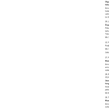
Olge
hili
Arma
loot
valm
Lk 2
26. 
Ärge
Püha
tark
Tänu
Mk 7
12.
Rudju
Mk 7
Jutl
27. 
Meie
Arma
arma
süda
28.
23,3
Jees
hin
Issa
palu
Mt 9
29. 
Maar
Arma
mill