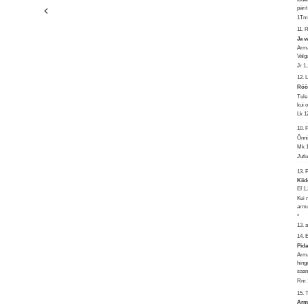
pärit
1Tm 
11. 
Ja v
Arma
Valg
Jr 1
12. 
Rõõm
Tule
kui 
Lk 1
10.
Õnni
Mk 1
Jutl
13. 
Kiid
Ef 1,
Kui 
armu
*
13. 
14.
Pida
Arma
hing
saan
Rm 1
15. 
Arma