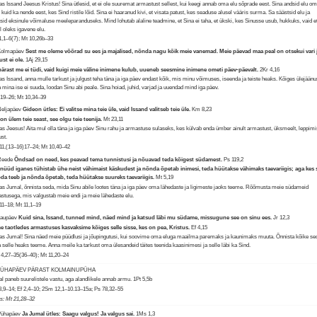
s Issand Jeesus Kristus! Sina ütlesid, et ei ole suuremat armastust sellest, kui keegi annab oma elu sõprade eest. Sina andsid elu o
, kuid ka nende eest, kes Sind ristile lõid. Sina ei haaranud kivi, et visata patust, kes seaduse alusel vääris surma. Sa säästsid elu ja
isid eksinule võimaluse meeleparanduseks. Mind lohutab alaline teadmine, et Sina ei taha, et ükski, kes Sinusse usub, hukkuks, vaid e
il oleks igavene elu.
1,1–6(7); Mt 10,26b–33
 Kolmapäev
Sest me oleme võõrad su ees ja majalised, nõnda nagu kõik meie vanemad. Meie päevad maa peal on otsekui vari 
ust ei ole.
1Aj 29,15
ärast me ei tüdi, vaid kuigi meie väline inimene kulub, uueneb seesmine inimene ometi päev-päevalt.
2Kr 4,16
s Issand, anna mulle tarkust ja julgust teha täna ja iga päev endast kõik, mis minu võimuses, iseenda ja teiste heaks. Kõiges ülejäänu
 mina ise ei suuda, loodan Sinu abi peale. Sina hoiad, juhid, varjad ja uuendad mind iga päev.
,19–26; Mt 10,34–39
Neljapäev
Gideon ütles: Ei valitse mina teie üle, vaid Issand valitseb teie üle.
Km 8,23
on ülem teie seast, see olgu teie teenija.
Mt 23,11
s Jeesus! Aita mul olla täna ja iga päev Sinu rahu ja armastuse sulaseks, kes külvab enda ümber ainult armastust, üksmeelt, leppimis
ust.
1,(13–16)17–24; Mt 10,40–42
 Reede
Õndsad on need, kes peavad tema tunnistusi ja nõuavad teda kõigest südamest.
Ps 119,2
nüüd iganes tühistab ühe neist vähimaist käskudest ja nõnda õpetab inimesi, teda hüütakse vähimaks taevariigis; aga kes
a teeb ja nõnda õpetab, teda hüütakse suureks taevariigis.
Mt 5,19
s Jumal, õnnista seda, mida Sinu abile lootes täna ja iga päev oma lähedaste ja ligimeste jaoks teeme. Rõõmusta meie südameid
stusega, mis valgustab meie endi ja meie lähedaste elu.
,11–18; Mt 11,1–19
Laupäev
Kuid sina, Issand, tunned mind, näed mind ja katsud läbi mu südame, missugune see on sinu ees.
Jr 12,3
e taotledes armastuses kasvaksime kõiges selle sisse, kes on pea, Kristus.
Ef 4,15
s Jumal! Sina näed meie püüdlusi ja jõupingutusi, kui soovime oma eluga maailma paremaks ja kaunimaks muuta. Õnnista kõike se
 selle heaks teeme. Anna meile ka tarkust oma ülesandeid täites teenida kaasinimesi ja selle läbi ka Sind.
4,27–35(36–40); Mt 11,20–24
 PÜHAPÄEV PÄRAST KOLMAINUPÜHA
l paneb suurelistele vastu, aga alandlikele annab armu.
1Pt 5,5b
8,9–14; Ef 2,4–10; 2Sm 12,1–10.13–15a; Ps 78,32–55
us: Mt 21,28–32
Pühapäev
Ja Jumal ütles: Saagu valgus! Ja valgus sai.
1Ms 1,3