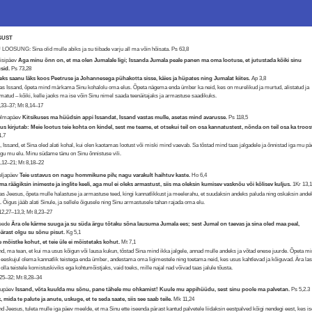
GUST
LOOSUNG: Sina olid mulle abiks ja su tiibade varju all ma võin hõisata.
Ps 63,8
eisipäev
Aga minu õnn on, et ma olen Jumalale ligi; Issanda Jumala peale panen ma oma lootuse, et jutustada kõiki sinu
usid.
Ps 73,28
eks saanu läks koos Peetruse ja Johannesega pühakotta sisse, käies ja hüpates ning Jumalat kiites.
Ap 3,8
s Issand, õpeta mind märkama Sinu kohalolu oma elus. Õpeta nägema enda ümber ka neid, kes on murelikud ja murtud, alistatud ja
matud – kõiki, kelle jaoks ma ise võin Sinu nimel saada teenäitajaks ja armastuse saadikuks.
,33–37; Mt 8,14–17
Kolmapäev
Kitsikuses ma hüüdsin appi Issandat, Issand vastas mulle, asetas mind avarusse.
Ps 118,5
us kirjutab: Meie lootus teie kohta on kindel, sest me teame, et otsekui teil on osa kannatustest, nõnda on teil osa ka troost
1,7
, Issand, et Sina oled alati kohal, kui olen kaotamas lootust või miski mind vaevab. Sa tõstad mind taas jalgadele ja õnnistad iga mu p
ogu mu elu. Minu südame tänu on Sinu õnnistuse vili.
,12–21; Mt 8,18–22
eljapäev
Teie ustavus on nagu hommikune pilv, nagu varakult haihtuv kaste.
Ho 6,4
ma räägiksin inimeste ja inglite keeli, aga mul ei oleks armastust, siis ma oleksin kumisev vasknõu või kõlisev kuljus.
1Kr 13,
s Jeesus, õpeta mulle halastuse ja armastuse teed, kingi kannatlikkust ja meelerahu, et suudaksin andeks paluda ning oskaksin ande
. Õigus jääb alati Sinule, ja sellele õigusele ning Sinu armastusele tahan rajada oma elu.
12,27–13,3; Mt 8,23–27
Reede
Ära ole kärme suuga ja su süda ärgu tõtaku sõna lausuma Jumala ees; sest Jumal on taevas ja sina oled maa peal,
ärast olgu su sõnu pisut.
Kg 5,1
 mõistke kohut, et teie üle ei mõistetaks kohut.
Mt 7,1
nd, ma tean, et kui ma usus kõigun või lausa kukun, tõstad Sina mind ikka jalgele, annad mulle andeks ja võtad enese juurde. Õpeta m
 eeskujul olema kannatlik teistega enda ümber, andestama oma ligimestele ning toetama neid, kes usus kahtlevad ja kõiguvad. Ära la
 olla teistele komistuskiviks ega kohtumõistjaks, vaid toeks, mille najal nad võivad taas jalule tõusta.
,25–32; Mt 8,28–34
aupäev
Issand, võta kuulda mu sõnu, pane tähele mu ohkamist! Kuule mu appihüüdu, sest sinu poole ma palvetan.
Ps 5,2.3
, mida te palute ja anute, uskuge, et te seda saate, siis see saab teile.
Mk 11,24
nd Jeesus, tuleta mulle iga päev meelde, et ma Sinu ette iseenda pärast kantud palvetele liidaksin eestpalved kõigi nendegi eest, kes is