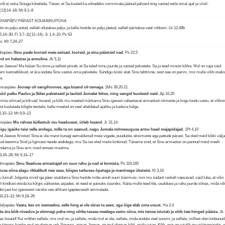
 või ei oska Sinuga kõneleda. Tänan, et Sa kuuled ka sõnadeks vormimata jäänud palveid ning vastad neile omal ajal ja viisil.
,(13)14–18; Mt 9,1–8
PÜHAPÄEV PÄRAST KOLMAINUPÜHA
le on palju antud, sellelt nõutakse palju; ja kelle hoolde on palju jäetud, sellelt päritakse veel rohkem.
Lk 12,48b
5,14–30; Fl 3,7–11(12–14); Jr 1,4–10; Ps 63
us: Mt 7,24–27
ühapäev
Sinu peale lootsid meie esiisad, lootsid, ja sina päästsid nad.
Ps 22,5
nd on halastav ja armuline.
Jk 5,11
s Jeesus! Ma hüüan Su nime ja sellest piisab, et Sa tuled minu juurde ja vastad palvetele. Sa ju tead minust kõike. Mul on vaja vaid
em kannatlikkust, et ära oodata Sinu vastus oma palvetele. Sündigu siiski alati Sinu tahtmine, sest see on parim, mis mulle võib osak
a.
Esmaspäev
Joosep oli vangihoones, aga Issand oli temaga.
1Ms 39,20.21
öö paiku Paulus ja Siilas palvetasid ja laulsid Jumalat kiites, ning vangid kuulasid neid.
Ap 16,25
minu silmad ja kõrvad, Issand, ja kõik mu meeled märkama Sinu igavest vabastavat armastust inimeste ja kogu loodu vastu, et võiksi
est kuulutada kõigile teistele, kelle meeled on veel aheldatud ajaliku ja kaduva külge.
6,10–13; Mt 9,9–13
eisipäev
Mu rahvas küllastub mu headusest, ütleb Issand.
Jr 31,14
igu igaüks teisi selle andega, mille ta on saanud, nagu Jumala mitmesuguse armu head majapidajad.
1Pt 4,10
nd Jeesus Kristus! Sina ei ole meist kunagi eemaldunud meie vigade, puuduste, eksimuste ega pattude pärast. Sa oled meid kõiki välj
nud teenima Sind ja ligimest nende andidega, mis Sa ise oled meile kinkinud. Täname sind, et Sinu armastus on pannud meid meelt
ndama ja Sinu arm meid ennast muutma.
3,16–28; Mt 9,14–17
Kolmapäev
Sinu Seaduse armastajail on suur rahu ja nad ei komista.
Ps 119,165
tuse sõna elagu rikkalikult teie seas, kõiges tarkuses õpetage ja manitsege üksteist.
Kl 3,16
 Jumal! Julgusta mind iga päev usaldama Sinu hoolde mitte ainult suuri küsimusi, mis mu südant raskelt vaevavad, vaid luba, et võin
lt kindlust otsida ka kõigis väikestes asjades, et need ei paisuks suureks. Näita mulle teed tõe, usalduse ja rahu juurde sõnas, mida võ
kirjast kui igavesest värske vee allikast igapäevaselt ammutada.
10,23–31; Mt 9,18–26
Neljapäev
Vaata, kes on isemeelne, selle hing ei ole siiras ta sees; aga õige elab oma usust.
Ha 2,4
ke ära kõik rüvedus ja viimnegi paha ning võtke tasase meelega vastu sõna, mis teisse istutati ja võib teie hinged päästa.
Jk 
s Issand! Kui mõtlen sellele, mis mul on, ja sellele, mida mul ei ole; sellele, mida endale veel soovin, ja sellele, millest olen loobunud,
n tänuga: kuniks mul on olemas usk Sinusse, armas Jeesus, on mul olemas kõik, mida vajan. Kõik, mis on vajalik mu pääsemiseks, 