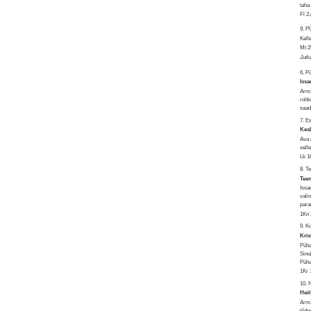
taha
Fl 2
9. 
Kelle
Mt 2
Jutl
6. P
Issa
Arma
rohk
saad
7. 
Kesk
Ava 
sell
Lk 1
8. T
Teen
Issa
vali
para
1Kn 
9. 
Kris
Püha
Sinu
Püha
1Kr 
10. 
Heit
Arma
tõde