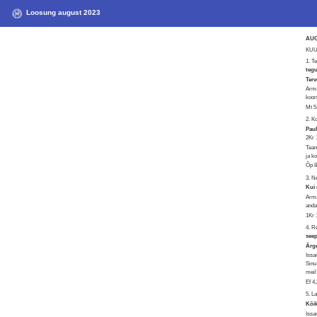
Loosung august 2023
AU
KUU 
1. T
teg
Terv
Arma
koor
Mt 5
2. 
Paul
2Kr 
Tean
ja k
Õp 8
3. N
Kui 
Arma
anda
1Kr 
4. 
seep
Ärge
Issa
Sinu
meil
Ef 4
5. L
Kõik
Issa