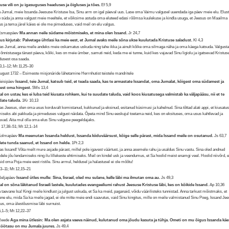
use vili on ju igasuguses headuses ja õigluses ja tões.
Ef 5,9
 Jumal, meie Issanda Jeesuse Kristuse Isa, Sinu arm on igal päeval uus. Lase oma Vaimu valgusel uuendada iga päev meie elu. Elus
 süda ja anna valgust meie meeltele, et võiksime astuda oma eluteed edasi rõõmsa kuulekuse ja kindla usuga, et Jeesus on Maailma
us ja tema järel käies ei ole me pimeduses, vaid meil on elu valgus.
 Esmaspäev
Ma annan neile südame mõistmiseks, et mina olen Issand.
Jr 24,7
us kirjutab: Palvetage ühtlasi ka meie eest, et Jumal avaks meile sõna ukse kuulutada Kristuse saladust.
Kl 4,3
s Jumal, anna meile andeks meie oskamatus uskuda ning tahe ikka ja ainult kõike oma silmaga näha ja oma käega katsuda. Valgust
õnnistusega tänast päeva, kõiki, kes on meie ümber, samuti neid, keda me ei tunne, kuid kes vajavad Sinu ligiolu ja igatsevad Kristus
dusest osa saada.
3,1–12; Mt 11,25–30
august 1732 – Esimeste misjonäride lähetamine Herrnhutist teistele mandritele
Teisipäev
Issand, teie Jumal, katsub teid, et teada saada, kas te armastate Issandat, oma Jumalat, kõigest oma südamest ja
est oma hingest.
5Ms 13,4
l on ustav, kes ei luba teid kiusata rohkem, kui te suudate taluda, vaid koos kiusatusega valmistab ka väljapääsu, nii et te
ate taluda.
1Kr 10,13
s Jeesus, olen oma usus korduvalt komistanud, kukkunud ja eksinud, esitanud küsimusi ja kahelnud. Sina tõttad alati appi, et kiusatus
miseks abi pakkuda ja pimeduses valgust näidata. Õpeta mind Sinu eeskujul toetama neid, kes on eksituses, oma usus kahtlevad ja
uvad. Aita mul olla oma elus Sinu valguse peegeldajaks.
17,38–51; Mt 12,1–14
 Kolmapäev
Ma meenutan Issanda heldust, Issanda kiiduväärsust, kõige selle pärast, mida Issand meile on osutanud.
Js 63,7
lete tunda saanud, et Issand on helde.
1Pt 2,3
s Issand! Võta meilt mure asjade pärast, millel pole igavest väärtust, ja anna asemele rahu ja usaldus Sinu vastu. Sina oled andnud
udele jõu lendamiseks ning ilu lillekeste ehtimiseks. Meil on kindel usk ja veendumus, et Sa hoolid meist enamgi veel. Hoolid niivõrd, e
sid oma Poja meie eest ristile. Sinu armul, heldusel ja halastusel ei ole mõõtu!
,3–11; Mt 12,15–21
Neljapäev
Issand ütles mulle: Sina, Iisrael, oled mu sulane, kelle läbi ma ilmutan oma au.
Js 49,3
l on sõna läkitanud Iisraeli lastele, kuulutades evangeeliumi rahust Jeesuse Kristuse läbi, kes on kõikide Issand.
Ap 10,36
 taevane Isa! Kingi meile kindlust ja julgust uskuda, et Sa ka meid, paganaid, võidu väärilisteks tunnistad. Anna tarkust mõistmaks, et
ene elu, mida Sa ka meile jagad, ei ole mitte meie endi saavutus, vaid Sinu kingitus, mille on meile valmistanud Sinu Poeg, Issand Je
tus, oma ülestõusmise läbi surnuist.
5,1–5; Mt 12,22–37
 Reede
Aga mina ütlesin: Ma olen asjata vaeva näinud, kulutanud oma jõudu kasuta ja tühja. Ometi on mu õigus Issanda käes
töötasu on mu Jumala juures.
Js 49,4