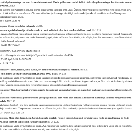
 nüüd pika meelega, vennad, Issanda tulemiseni! Vaata, põllumees ootab kallist põlluvilja pika meelega, kuni ta saab varase 
se vihma.
Jk 5,7
s taevane Isa! Andesta meile, kui oleme olnud tuimad ja leiged oma usus. Õnnista meie vaimulikku kasvamist ning kõike, mida Sinu 
es nii tööl kui kodus ette võtame. Ole ise meile rännujuhiks ning toeks kõigil meie teedel ja radadel, et võiksime olla rõõmuga ette
istatud igaveseks eluks.
2,54–62; Mt 12,38–45
Laupäev
Murra oma leiba näljasele!
Js 58,7
 unustage teha head ja pidada osadust, sest sellistest ohvritest on Jumalal hea meel.
Hb 13,16
 taevane Isa! Kingi meile algaval päeval kindlust ja julgust uskuda, et Sa meist hoolid ka siis, kui oleme haiged või vaesed. Anna meil
ust mõistmaks, et igavene elu, mida Sina meile jagad, ei ole määratud äravalituile, vaid kõigile, kes Sinusse usuvad ja on Sinus rikkad
 Sulle, Issand, selle eest!
,24–30; Mt 12,46–50
 PÜHAPÄEV PÄRAST KOLMAINUPÜHA
tud pilliroogu ta ei murra katki ja hõõguvat tahti ta ei kustuta ära.
Js 42,3a
,31–37; Ap 9,1–20; Ps 78,56–72
us: Js 29,17–24
Pühapäev
Tõesti, Issand, sinu Jumal, on sind õnnistanud kõigis su kätetöis.
5Ms 2,7
 kõik oleme võtnud tema täiusest, ja armu armu peale.
Jh 1,16
s Isa taevas! Vaata armulikult meie peale ja aita meil õppida olema armastuses usinamad, sallivamad ja mõistvamad, nõnda nagu S
s Poeg seda kõike on meie vastu. Juhi oma armastusega kõiki rahvaid ja valitsusi kogu maailmas, et Sinu rahu leiaks koha iga inim
mes. Õnnista kõike, mida Sinu nimel ette võtame, et see oleks kantud Sinu armastusest.
 Esmaspäev
See, kes valitseb inimesi õigesti, kes valitseb Jumala kartuses, on nagu koit päikese tõustes pilvitul hommikul.
2
–4
us ütleb: Võtke enda peale minu ike ja õppige minult, sest mina olen tasane ja südamelt alandlik ja te leiate hingamise oma
gedele.
Mt 11,29
nd Jeesus Kristus! Tänu Sinu eeskujule ja armastusele oskame üksteist heaks kiita, hukkamõistmise asemel mõista, üksteiselt andek
da ja andeks anda. Tingimusteta armastus on rõõmus ike, mida Sinu eeskujul ja juhtimisel võime ristiinimestena ajast igavikku kanda
,27–34; Mt 13,1–9.18–23
Teisipäev
Mina olen Issand, su Jumal, kes sulle õpetab, mis on kasulik, kes sind juhatab teele, mida sa pead käima.
Js 48,17
ja istus Issanda jalge ees ja kuulas tema kõnet.
Lk 10,39
s Isa taevas, vaata armulikult meie peale. Ava meie kõrvad kuulama Sinu ja ligimese kõnet. Tee, et Sinu tahe võiks olla ka meie tahe
ele alandudes võiksime võtta vastu oma osa igavesest elust Kristuse kuningriigis.