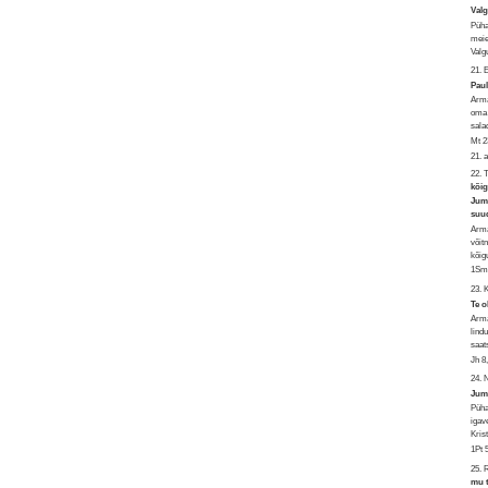
Valg
Püha
meie
Valg
21.
Paul
Arma
oma 
sala
Mt 2
21. 
22. 
kõig
Juma
suud
Arma
võit
kõig
1Sm 
23.
Te o
Arma
lind
saat
Jh 8
24. 
Juma
Püha
igav
Kris
1Pt 
25.
mu 