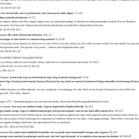
 Sinu käest.
4,6–16; Mt 9,27–34
Reede
Jumal teab, mis on pimeduses, sest tema juures elab valgus.
Tn 2,22
algus paistab pimeduses.
Jh 1,5
s Jeesus, õpeta meid Sinu valgust nägema usu- ja südamesilmadega, et oskaksime meelt parandades sirutuda Sinu kui Maailma
use poole. Ära lase meil valguse eest pimedusse peituda ega varjutada Sinu valgust kõigi teiste eest.
,11–19; Mt 9,35–10,4
Laupäev
Mu süda rõõmutseb Issandas.
1Sm 2,1
ustage, et teie nimed on taevasse kirja pandud.
Lk 10,20
 mu juurde, armas Jeesus, kui olen kurb, kui olen rõõmus, kui olen rahutu, kui olen rahul; kui olen murelik, kui olen tänulik, kui olen üks
olen ligimeste seas. Ole igavesti minu juures – rohkem pole hingeõndsuseks vaja!
2,42–48; Mt 10,5–15
 PÜHAPÄEV PÄRAST KOLMAINUPÜHA
s on rahvas, kelle Jumal on Issand, rahvas, kelle tema on valinud enesele pärisosaks.
Ps 33,12
2,28–34; Rm 9,1–8.14–16; Ps 78,1–31
us: 2Ms 19,1–6
Pühapäev
Jumal teeb suuri ja mõistmatuid asju ning otsatuid imetegusid.
Ii 9,10
etud olgu Jumal ja meie Issanda Jeesuse Kristuse Isa, kes meid on taevast õnnistanud kõige vaimuliku õnnistusega Kristus
3
mõtlen tänasele, ja mõtlen päevale, mis ees, ja päevale, mis seljataga, siis näen Sind, armas Issand, õnnistamas mind ja kõiki teisi
ga ülalt. Tänu Sulle, Jeesus!
august 1727 – Vennastekoguduse vaimne sünd Herrnhutis, ühine püha õhtusöömaaeg Berthelsdorfi kirikus
 Esmaspäev
Ava oma suu keeletu heaks, õiguse tegemiseks kõigile põlatuile.
Õp 31,8
ge meeles vange, nagu te oleksite kaasvangid, ja kurja kannatajaid, sest ka teie olete alles maises ihus.
Hb 13,3
s Issand Jeesus Kristus! Kannan palves Sinu ette oma südame sügavaimas sopis oleva igatsuse rahu ja armastuse järele. Anna mu
ele rahu ja toida mind armastusega oma igavesest armuallikast nõnda, et mul oleks, mida jagada teistega. Tahan kõike, mida olen Sinu
ud, jagada nendega, kellel pole rahu ega teadmist Sinu armastusest.
1,1–6(7–10)11.12; Mt 10,16–26a
Teisipäev
Kui mehe teed meeldivad Issandale, siis ta paneb tema vaenlasedki temaga rahu tegema.
Õp 16,7
stage oma vaenlasi ja palvetage nende eest, kes teid taga kiusavad, et te saaksite oma taevase Isa lasteks.
Mt 5,44–45