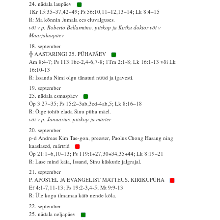
24. nädala laupäev
1Kr 15:35–37,42–49; Ps 56:10,11–12,13–14; Lk 8:4–15
R: Ma kõnnin Jumala ees eluvalguses.
või v p. Roberto Bellarmino, piiskop ja Kiriku doktor või v
Maarjalaupäev
18. september
╬ AASTARINGI 25. PÜHAPÄEV
Am 8:4-7; Ps 113:1bc-2,4-6,7-8; 1Tm 2:1-8; Lk 16:1-13 või Lk
16:10-13
R: Issanda Nimi olgu tänatud nüüd ja igavesti.
19. september
25. nädala esmaspäev
Õp 3:27–35; Ps 15:2–3ab,3cd-4ab,5; Lk 8:16–18
R: Õige tohib elada Sinu püha mäel.
või v p. Januarius, piiskop ja märter
20. september
p-d Andreas Kim Tae-gon, preester, Paolus Chong Hasang ning
kaaslased, märtrid
Õp 21:1–6,10–13; Ps 119:1+27,30+34,35+44; Lk 8:19–21
R: Lase mind käia, Issand, Sinu käskude jalgrajal.
21. september
P. APOSTEL JA EVANGELIST MATTEUS. KIRIKUPÜHA
Ef 4:1-7,11-13; Ps 19:2-3,4-5; Mt 9:9-13
R: Üle kogu ilmamaa käib nende kõla.
22. september
25. nädala neljapäev