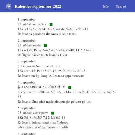
Kalender september 2022
Info
Seaded
1. september
22. nädala neljapäev
1Kr 3:18–23; Ps 24:1bc-2,3–4abc,5–6; Lk 5:1–11
R: Issanda päralt on ilmamaa ja selle täius.
2. september
22. nädala reede
1Kr 4:1–5; Ps 37:3–4,5–6,27–28,39–40; Lk 5:33–39
R: Õigete pääste tuleb Issanda käest.
3. september
p. Gregorius Suur, paavst
1Kr 4:6b-15; Ps 145:17–18,19–20,21; Lk 6:1–5
R: Issand on ligi kõigile, kes teda appi hüüavad.
4. september
╬ AASTARINGI 23. PÜHAPÄEV
Trk 9:13-19; Ps 90:3-4,5-6,12-13,14+17; Fm 9b-10.12-17; Lk 14:25-
33
R: Issand, Sina oled meile eluasemeks põlvest põlve.
5. september
23. nädala esmaspäev
1Kr 5:1-8; Ps 5:5-7,12; Lk 6:6-11
R: Issand, juhata mind oma õigluses.
või v Calcutta püha Teresa, orduõde
6. september