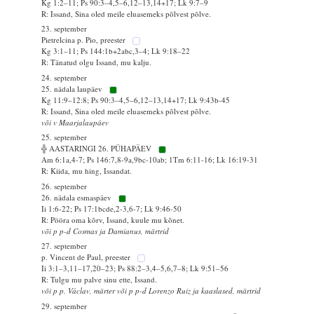
Kg 1:2–11; Ps 90:3–4,5–6,12–13,14+17; Lk 9:7–9
R: Issand, Sina oled meile eluasemeks põlvest põlve.
23. september
Pietrelcina p. Pio, preester
Kg 3:1–11; Ps 144:1b+2abc,3–4; Lk 9:18–22
R: Tänatud olgu Issand, mu kalju.
24. september
25. nädala laupäev
Kg 11:9–12:8; Ps 90:3–4,5–6,12–13,14+17; Lk 9:43b-45
R: Issand, Sina oled meile eluasemeks põlvest põlve.
või v Maarjalaupäev
25. september
╬ AASTARINGI 26. PÜHAPÄEV
Am 6:1a,4-7; Ps 146:7,8-9a,9bc-10ab; 1Tm 6:11-16; Lk 16:19-31
R: Kiida, mu hing, Issandat.
26. september
26. nädala esmaspäev
Ii 1:6-22; Ps 17:1bcde,2-3,6-7; Lk 9:46-50
R: Pööra oma kõrv, Issand, kuule mu kõnet.
või p p-d Cosmas ja Damianus, märtrid
27. september
p. Vincent de Paul, preester
Ii 3:1–3,11–17,20–23; Ps 88:2–3,4–5,6,7–8; Lk 9:51–56
R: Tulgu mu palve sinu ette, Issand.
või p p. Václav, märter või p p-d Lorenzo Ruiz ja kaaslased, märtrid
29. september