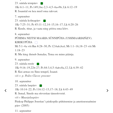
23. nädala teisipäev
1Kr 6:1–11; Ps 149;1bc-2,3–4,5–6a+9b; Lk 6:12–19
R: Issandal on hea meel oma rahvast.
7. september
23. nädala kolmapäev
1Kr 7:25–31; Ps 45:11–12,14–15,16–17; Lk 6:20–26
R: Kuule, tütar, ja vaata ning pööra oma kõrv.
8. september
PÜHIMA NEITSI MAARJA SÜNNIPÜHA (USSIMAARJAPÄEV).
KIRIKUPÜHA
Mi 5:1–4a või Rm 8:28–30; Ps 12:6ab,6cd; Mt 1:1–16,18–23 või Mt
1:18–23
R: Mu hing ilutseb Jumalas, Tema on minu päästja.
9. september
23. nädala reede
1Kr 9:16–19,22b-27; Ps 84:3,4,5–6ab+8a,12; Lk 6:39–42
R: Kui armas on Sinu tempel, Issand.
või v: p. Pedro Claver, preester
10. september
23. nädala laupäev
1Kr 10:14–22; Ps 116:12–13,17–18; Lk 6:43–49
R: Jumal, Sinule ma ohverdan tänuohvreid.
või v Maarjalaupäev
Piiskop Philippe Jourdan’i piiskopiks pühitsemise ja ametisseseadmise
päev (2005)
11. september