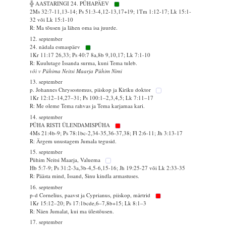
╬ AASTARINGI 24. PÜHAPÄEV
2Ms 32:7-11,13-14; Ps 51:3-4,12-13,17+19; 1Tm 1:12-17; Lk 15:1-
32 või Lk 15:1-10
R: Ma tõusen ja lähen oma isa juurde.
12. september
24. nädala esmaspäev
1Kr 11:17 26,33; Ps 40:7 8a,8b 9,10,17; Lk 7:1-10
R: Kuulutage Issanda surma, kuni Tema tuleb.
või v Pühima Neitsi Maarja Pühim Nimi
13. september
p. Johannes Chrysostomus, piiskop ja Kiriku doktor
1Kr 12:12–14,27–31; Ps 100:1–2,3,4,5; Lk 7:11–17
R: Me oleme Tema rahvas ja Tema karjamaa kari.
14. september
PÜHA RISTI ÜLENDAMISPÜHA
4Ms 21:4b-9; Ps 78:1bc-2,34-35,36-37,38; Fl 2:6-11; Jh 3:13-17
R: Ärgem unustagem Jumala tegusid.
15. september
Pühim Neitsi Maarja, Valuema
Hb 5:7-9; Ps 31:2-3a,3b-4,5-6,15-16; Jh 19:25-27 või Lk 2:33-35
R: Päästa mind, Issand, Sinu kindla armastuses.
16. september
p-d Cornelius, paavst ja Cyprianus, piiskop, märtrid
1Kr 15:12–20; Ps 17:1bcde,6–7,8b+15; Lk 8:1–3
R: Näen Jumalat, kui ma ülestõusen.
17. september