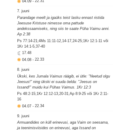
04.09
-
22.31
7. juuni
Parandage meelt ja igaüks teist lasku ennast ristida
Jeesuse Kristuse nimesse oma pattude
andekssaamiseks, ning siis te saate Püha Vaimu anni.
Ap 2:38
Ps 77:14-21;4Ms 11:11-12,14-17,24-25;1Kr 12:1-11 või
1Kr 14:1-5,37-40
17.48
04.08
-
22.33
8. juuni
Ükski, kes Jumala Vaimus räägib, ei ütle: "Neetud olgu
Jeesus!" ning ükski ei suuda öelda: "Jeesus on
Issand!" muidu kui Pühas Vaimus. 1Kr 12:3
Ps 48:2-15;1Kr 12:12-13,20-31;Ap 8:9-25 või 1Kr 2:11-
16
04.07
-
22.34
9. juuni
Armuandides on küll erinevusi, aga Vaim on seesama,
ja teenimisviisides on erinevusi, aga Issand on