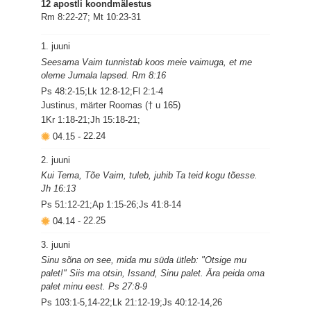
12 apostli koondmälestus
Rm 8:22-27; Mt 10:23-31
1. juuni
Seesama Vaim tunnistab koos meie vaimuga, et me
oleme Jumala lapsed. Rm 8:16
Ps 48:2-15;Lk 12:8-12;Fl 2:1-4
Justinus, märter Roomas († u 165)
1Kr 1:18-21;Jh 15:18-21;
04.15
-
22.24
2. juuni
Kui Tema, Tõe Vaim, tuleb, juhib Ta teid kogu tõesse.
Jh 16:13
Ps 51:12-21;Ap 1:15-26;Js 41:8-14
04.14
-
22.25
3. juuni
Sinu sõna on see, mida mu süda ütleb: "Otsige mu
palet!" Siis ma otsin, Issand, Sinu palet. Ära peida oma
palet minu eest. Ps 27:8-9
Ps 103:1-5,14-22;Lk 21:12-19;Js 40:12-14,26