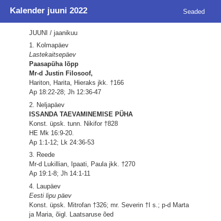
Kalender juuni 2022
Seaded
JUUNI / jaanikuu
1. Kolmapäev
Lastekaitsepäev
Paasapüha lõpp
Mr-d Justin Filosoof,
Hariton, Harita, Hieraks jkk. †166
Ap 18:22-28; Jh 12:36-47
2. Neljapäev
ISSANDA TAEVAMINEMISE PÜHA
Konst. üpsk. tunn. Nikifor †828
HE Mk 16:9-20.
Ap 1:1-12; Lk 24:36-53
3. Reede
Mr-d Lukillian, Ipaati, Paula jkk. †270
Ap 19:1-8; Jh 14:1-11
4. Laupäev
Eesti lipu päev
Konst. üpsk. Mitrofan †326; mr. Severin †I s.; p-d Marta
ja Maria, õigl. Laatsaruse õed