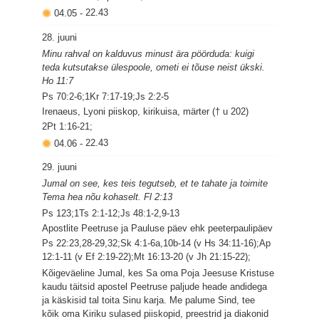
04.05
-
22.43
28. juuni
Minu rahval on kalduvus minust ära pöörduda: kuigi
teda kutsutakse ülespoole, ometi ei tõuse neist ükski.
Ho 11:7
Ps 70:2-6;1Kr 7:17-19;Js 2:2-5
Irenaeus, Lyoni piiskop, kirikuisa, märter († u 202)
2Pt 1:16-21;
04.06
-
22.43
29. juuni
Jumal on see, kes teis tegutseb, et te tahate ja toimite
Tema hea nõu kohaselt. Fl 2:13
Ps 123;1Ts 2:1-12;Js 48:1-2,9-13
Apostlite Peetruse ja Pauluse päev ehk peeterpaulipäev
Ps 22:23,28-29,32;Sk 4:1-6a,10b-14 (v Hs 34:11-16);Ap
12:1-11 (v Ef 2:19-22);Mt 16:13-20 (v Jh 21:15-22);
Kõigeväeline Jumal, kes Sa oma Poja Jeesuse Kristuse
kaudu täitsid apostel Peetruse paljude heade andidega
ja käskisid tal toita Sinu karja. Me palume Sind, tee
kõik oma Kiriku sulased piiskopid, preestrid ja diakonid