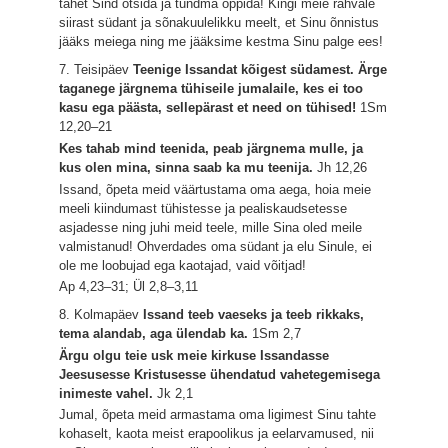
tahet Sind otsida ja tundma õppida! Kingi meie rahvale
siirast südant ja sõnakuulelikku meelt, et Sinu õnnistus
jääks meiega ning me jääksime kestma Sinu palge ees!
7. Teisipäev
Teenige Issandat kõigest südamest. Ärge
taganege järgnema tühiseile jumalaile, kes ei too
kasu ega päästa, sellepärast et need on tühised!
1Sm
12,20–21
Kes tahab mind teenida, peab järgnema mulle, ja
kus olen mina, sinna saab ka mu teenija.
Jh 12,26
Issand, õpeta meid väärtustama oma aega, hoia meie
meeli kiindumast tühistesse ja pealiskaudsetesse
asjadesse ning juhi meid teele, mille Sina oled meile
valmistanud! Ohverdades oma südant ja elu Sinule, ei
ole me loobujad ega kaotajad, vaid võitjad!
Ap 4,23–31; Ül 2,8–3,11
8. Kolmapäev
Issand teeb vaeseks ja teeb rikkaks,
tema alandab, aga ülendab ka.
1Sm 2,7
Ärgu olgu teie usk meie kirkuse Issandasse
Jeesusesse Kristusesse ühendatud vahetegemisega
inimeste vahel.
Jk 2,1
Jumal, õpeta meid armastama oma ligimest Sinu tahte
kohaselt, kaota meist erapoolikus ja eelarvamused, nii