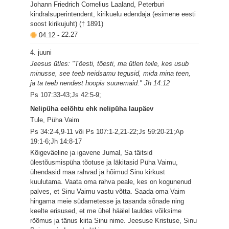
Johann Friedrich Cornelius Laaland, Peterburi
kindralsuperintendent, kirikuelu edendaja (esimene eesti
soost kirikujuht) († 1891)
04.12
-
22.27
4. juuni
Jeesus ütles: "Tõesti, tõesti, ma ütlen teile, kes usub
minusse, see teeb neidsamu tegusid, mida mina teen,
ja ta teeb nendest hoopis suuremaid." Jh 14:12
Ps 107:33-43;Js 42:5-9;
Nelipüha eelõhtu ehk nelipüha laupäev
Tule, Püha Vaim
Ps 34:2-4,9-11 või Ps 107:1-2,21-22;Js 59:20-21;Ap
19:1-6;Jh 14:8-17
Kõigeväeline ja igavene Jumal, Sa täitsid
ülestõusmispüha tõotuse ja läkitasid Püha Vaimu,
ühendasid maa rahvad ja hõimud Sinu kirkust
kuulutama. Vaata oma rahva peale, kes on kogunenud
palves, et Sinu Vaimu vastu võtta. Saada oma Vaim
hingama meie südametesse ja tasanda sõnade ning
keelte erisused, et me ühel häälel lauldes võiksime
rõõmus ja tänus kiita Sinu nime. Jeesuse Kristuse, Sinu