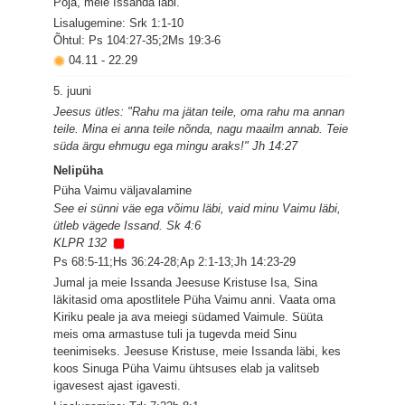
Poja, meie Issanda läbi.
Lisalugemine: Srk 1:1-10
Õhtul: Ps 104:27-35;2Ms 19:3-6
04.11
-
22.29
5. juuni
Jeesus ütles: "Rahu ma jätan teile, oma rahu ma annan
teile. Mina ei anna teile nõnda, nagu maailm annab. Teie
süda ärgu ehmugu ega mingu araks!" Jh 14:27
Nelipüha
Püha Vaimu väljavalamine
See ei sünni väe ega võimu läbi, vaid minu Vaimu läbi,
ütleb vägede Issand. Sk 4:6
KLPR 132
Ps 68:5-11;Hs 36:24-28;Ap 2:1-13;Jh 14:23-29
Jumal ja meie Issanda Jeesuse Kristuse Isa, Sina
läkitasid oma apostlitele Püha Vaimu anni. Vaata oma
Kiriku peale ja ava meiegi südamed Vaimule. Süüta
meis oma armastuse tuli ja tugevda meid Sinu
teenimiseks. Jeesuse Kristuse, meie Issanda läbi, kes
koos Sinuga Püha Vaimu ühtsuses elab ja valitseb
igavesest ajast igavesti.