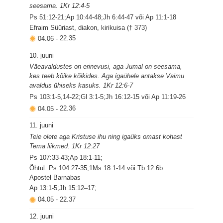
seesama. 1Kr 12:4-5
Ps 51:12-21;Ap 10:44-48;Jh 6:44-47 või Ap 11:1-18
Efraim Süüriast, diakon, kirikuisa († 373)
04.06
-
22.35
10. juuni
Väeavaldustes on erinevusi, aga Jumal on seesama,
kes teeb kõike kõikides. Aga igaühele antakse Vaimu
avaldus ühiseks kasuks. 1Kr 12:6-7
Ps 103:1-5,14-22;Gl 3:1-5;Jh 16:12-15 või Ap 11:19-26
04.05
-
22.36
11. juuni
Teie olete aga Kristuse ihu ning igaüks omast kohast
Tema liikmed. 1Kr 12:27
Ps 107:33-43;Ap 18:1-11;
Õhtul: Ps 104:27-35;1Ms 18:1-14 või Tb 12:6b
Apostel Barnabas
Ap 13:1-5;Jh 15:12–17;
04.05
-
22.37
12. juuni