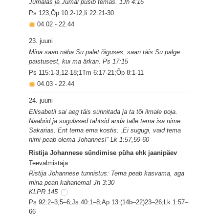
Jumalas ja Jumal püsib temas. 1Jh 4:16
Ps 123;Õp 10:2-12;Ii 22:21-30
04.02
-
22.44
23. juuni
Mina saan näha Su palet õiguses, saan täis Su palge
paistusest, kui ma ärkan. Ps 17:15
Ps 115:1-3,12-18;1Tm 6:17-21;Õp 8:1-11
04.03
-
22.44
24. juuni
Eliisabetil sai aeg täis sünnitada ja ta tõi ilmale poja.
Naabrid ja sugulased tahtsid anda talle tema isa nime
Sakarias. Ent tema ema kostis: „Ei sugugi, vaid tema
nimi peab olema Johannes!” Lk 1:57,59-60
Ristija Johannese sündimise püha ehk jaanipäev
Teevalmistaja
Ristija Johannese tunnistus: Tema peab kasvama, aga
mina pean kahanema! Jh 3:30
KLPR 145
Ps 92:2–3,5–6;Js 40:1–8;Ap 13:(14b–22)23–26;Lk 1:57–
66