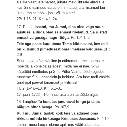
ajalike väärtuste pärast, juhata meid lihtsale eluviisile,
kus Sinu vaimsed varad on hinnatud ja armsamad kui
ükski maine söök, jook või ihukate!
2Pt 1,16–21; Km 4,1–24
17. Reede
Issand, mu Jumal, sina oled väga suur,
austuse ja iluga oled sa ennast riietanud. Sa riietad
ennast valgusega nagu rüüga.
Ps 104,1–2
Teie aga peate kuulutama Tema kiidetavust, kes teid
on kutsunud pimedusest oma imelisse valgusse.
1Pt
2,9
Suur Looja, kõigeväeline ja nähtamatu, meil on raske
mõelda ja kõnelda asjadest, mida me ei näe. Sinu
kätetööd imetledes ja Sinu Püha Vaimu tööd kogedes
tunneme Sinu lähedalolu ja heldust. Ära lase meil väsida
Sind igal päeval tänamast ja kiitmast!
Hb 2,(1–4)5–10; Km 5,1–31
17. juuni 1722 – Herrnhuti asula ehitustööde algus
18. Laupäev
Ta kosutas janunevat hinge ja täitis
nälgiva hinge heaga.
Ps 107,9
Küll mu Jumal täidab kõik teie vajadused oma
rikkust mööda kirkusega Kristuses Jeesuses.
Fl 4,19
Jumal, meie Looja, elame ajal, mis väärtustab enam