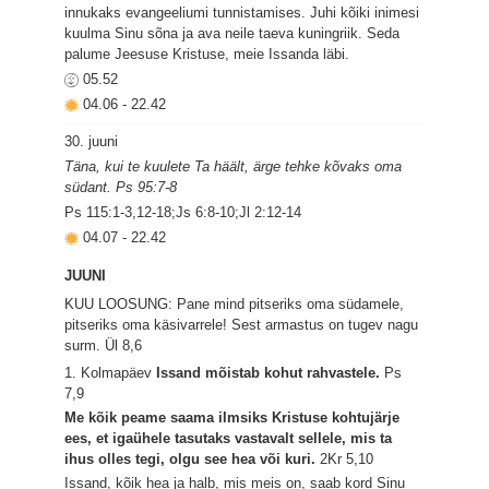
innukaks evangeeliumi tunnistamises. Juhi kõiki inimesi
kuulma Sinu sõna ja ava neile taeva kuningriik. Seda
palume Jeesuse Kristuse, meie Issanda läbi.
05.52
04.06
-
22.42
30. juuni
Täna, kui te kuulete Ta häält, ärge tehke kõvaks oma
südant. Ps 95:7-8
Ps 115:1-3,12-18;Js 6:8-10;Jl 2:12-14
04.07
-
22.42
JUUNI
KUU LOOSUNG: Pane mind pitseriks oma südamele,
pitseriks oma käsivarrele! Sest armastus on tugev nagu
surm.
Ül 8,6
1. Kolmapäev
Issand mõistab kohut rahvastele.
Ps
7,9
Me kõik peame saama ilmsiks Kristuse kohtujärje
ees, et igaühele tasutaks vastavalt sellele, mis ta
ihus olles tegi, olgu see hea või kuri.
2Kr 5,10
Issand, kõik hea ja halb, mis meis on, saab kord Sinu