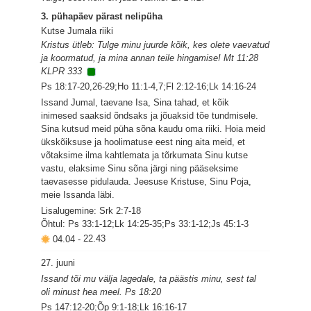
3. pühapäev pärast nelipüha
Kutse Jumala riiki
Kristus ütleb: Tulge minu juurde kõik, kes olete vaevatud
ja koormatud, ja mina annan teile hingamise! Mt 11:28
KLPR 333
Ps 18:17-20,26-29;Ho 11:1-4,7;Fl 2:12-16;Lk 14:16-24
Issand Jumal, taevane Isa, Sina tahad, et kõik
inimesed saaksid õndsaks ja jõuaksid tõe tundmisele.
Sina kutsud meid püha sõna kaudu oma riiki. Hoia meid
ükskõiksuse ja hoolimatuse eest ning aita meid, et
võtaksime ilma kahtlemata ja tõrkumata Sinu kutse
vastu, elaksime Sinu sõna järgi ning pääseksime
taevasesse pidulauda. Jeesuse Kristuse, Sinu Poja,
meie Issanda läbi.
Lisalugemine: Srk 2:7-18
Õhtul: Ps 33:1-12;Lk 14:25-35;Ps 33:1-12;Js 45:1-3
04.04
-
22.43
27. juuni
Issand tõi mu välja lagedale, ta päästis minu, sest tal
oli minust hea meel. Ps 18:20
Ps 147:12-20;Õp 9:1-18;Lk 16:16-17