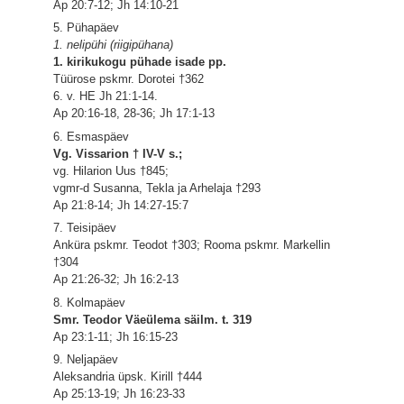
Ap 20:7-12; Jh 14:10-21
5. Pühapäev
1. nelipühi (riigipühana)
1. kirikukogu pühade isade pp.
Tüürose pskmr. Dorotei †362
6. v. HE Jh 21:1-14.
Ap 20:16-18, 28-36; Jh 17:1-13
6. Esmaspäev
Vg. Vissarion † IV-V s.;
vg. Hilarion Uus †845;
vgmr-d Susanna, Tekla ja Arhelaja †293
Ap 21:8-14; Jh 14:27-15:7
7. Teisipäev
Anküra pskmr. Teodot †303; Rooma pskmr. Markellin
†304
Ap 21:26-32; Jh 16:2-13
8. Kolmapäev
Smr. Teodor Väeülema säilm. t. 319
Ap 23:1-11; Jh 16:15-23
9. Neljapäev
Aleksandria üpsk. Kirill †444
Ap 25:13-19; Jh 16:23-33