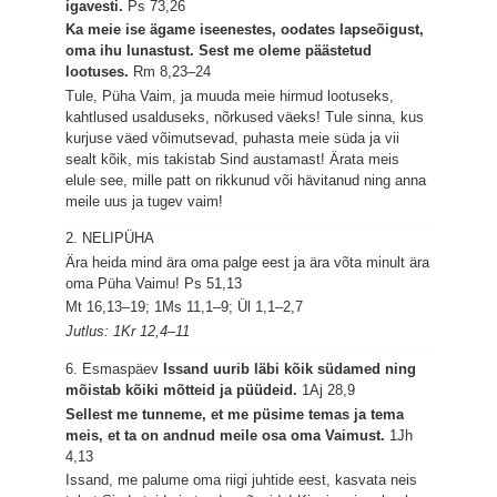
igavesti.
Ps 73,26
Ka meie ise ägame iseenestes, oodates lapseõigust,
oma ihu lunastust. Sest me oleme päästetud
lootuses.
Rm 8,23–24
Tule, Püha Vaim, ja muuda meie hirmud lootuseks,
kahtlused usalduseks, nõrkused väeks! Tule sinna, kus
kurjuse väed võimutsevad, puhasta meie süda ja vii
sealt kõik, mis takistab Sind austamast! Ärata meis
elule see, mille patt on rikkunud või hävitanud ning anna
meile uus ja tugev vaim!
2. NELIPÜHA
Ära heida mind ära oma palge eest ja ära võta minult ära
oma Püha Vaimu!
Ps 51,13
Mt 16,13–19; 1Ms 11,1–9; Ül 1,1–2,7
Jutlus: 1Kr 12,4–11
6. Esmaspäev
Issand uurib läbi kõik südamed ning
mõistab kõiki mõtteid ja püüdeid.
1Aj 28,9
Sellest me tunneme, et me püsime temas ja tema
meis, et ta on andnud meile osa oma Vaimust.
1Jh
4,13
Issand, me palume oma riigi juhtide eest, kasvata neis