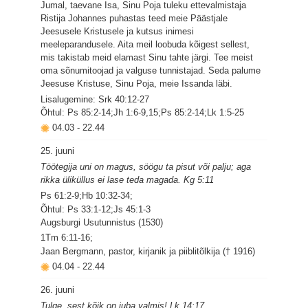
Jumal, taevane Isa, Sinu Poja tuleku ettevalmistaja
Ristija Johannes puhastas teed meie Päästjale
Jeesusele Kristusele ja kutsus inimesi
meeleparandusele. Aita meil loobuda kõigest sellest,
mis takistab meid elamast Sinu tahte järgi. Tee meist
oma sõnumitoojad ja valguse tunnistajad. Seda palume
Jeesuse Kristuse, Sinu Poja, meie Issanda läbi.
Lisalugemine: Srk 40:12-27
Õhtul: Ps 85:2-14;Jh 1:6-9,15;Ps 85:2-14;Lk 1:5-25
04.03
-
22.44
25. juuni
Töötegija uni on magus, söögu ta pisut või palju; aga
rikka üliküllus ei lase teda magada. Kg 5:11
Ps 61:2-9;Hb 10:32-34;
Õhtul: Ps 33:1-12;Js 45:1-3
Augsburgi Usutunnistus (1530)
1Tm 6:11-16;
Jaan Bergmann, pastor, kirjanik ja piiblitõlkija († 1916)
04.04
-
22.44
26. juuni
Tulge, sest kõik on juba valmis! Lk 14:17