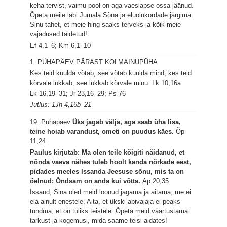
keha tervist, vaimu pool on aga vaeslapse ossa jäänud.
Õpeta meile läbi Jumala Sõna ja eluolukordade järgima
Sinu tahet, et meie hing saaks terveks ja kõik meie
vajadused täidetud!
Ef 4,1–6; Km 6,1–10
1. PÜHAPÄEV PÄRAST KOLMAINUPÜHA
Kes teid kuulda võtab, see võtab kuulda mind, kes teid
kõrvale lükkab, see lükkab kõrvale minu.
Lk 10,16a
Lk 16,19–31; Jr 23,16–29; Ps 76
Jutlus: 1Jh 4,16b–21
19. Pühapäev
Üks jagab välja, aga saab üha lisa,
teine hoiab varandust, ometi on puudus käes.
Õp
11,24
Paulus kirjutab: Ma olen teile kõigiti näidanud, et
nõnda vaeva nähes tuleb hoolt kanda nõrkade eest,
pidades meeles Issanda Jeesuse sõnu, mis ta on
öelnud: Õndsam on anda kui võtta.
Ap 20,35
Issand, Sina oled meid loonud jagama ja aitama, me ei
ela ainult enestele. Aita, et ükski abivajaja ei peaks
tundma, et on tüliks teistele. Õpeta meid väärtustama
tarkust ja kogemusi, mida saame teisi aidates!