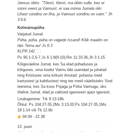
Jeesus ütles: "Tõesti, tõesti, ma ütlen sulle, kes ei
sünni veest ja Vaimust, ei saa minna Jumala riiki.
Lihast sündinu on liha, ja Vaimust sündinu on vaim." Jh
3:5-6
Kolmainupüha
Varjatud Jumal
Püha, püha, püha on vägede Issand! Kõik maailm on
täis Tema au! Js 6:3
KLPR 142
Ps 95:1-2,6-7;Js 6:1-8(9-10);Rm 11:33-36;Jh 3:1-15
Kõigeväeline Jumal, kes Sa elad pühaduses ja
kõrguses, oma loodut Vaimu läbi uuendad ja juhatad
ning Kristuses oma kirkust ilmutad: puhasta meid
kartustest ja kahtlustest ning tee meid väärilisteks Sind
teenima, kes Sa koos Pojaga ja Püha Vaimuga, üks
tõeline Jumal, elad ja valitsed igavesest ajast igavesti.
Lisalugemine: Trk 9:13-18b
Õhtul: Ps 104:27-35;2Ms 3:13-20;Ps 104:27-35;1Ms
18:1-14 või Tb 12:6b
04.04
-
22.38
13. juuni