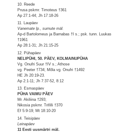
10. Reede
Prusa pskmr. Timoteus †361
Ap 27:1-44; Jh 17:18-26
11. Laupäev
Vanemate lp., surnute mäl.
Ap-d Bartolomeus ja Barnabas †I s.; psk. tunn. Luukas
†1961
Ap 28:1-31; Jh 21:15-25
12. Pühapäev
NELIPÜHI, 50. PÄEV, KOLMAINUPÜHA
Vg. Onufri Suur †IV s.; Athose
vg. Peeter †734; Mõla vg. Onufri †1492
HE Jh 20:19-23.
Ap 2:1-11; Jh 7:37-52, 8:12
13. Esmaspäev
PÜHA VAIMU PÄEV
Mr. Akiliina †293;
Nikosia pskmr. Trifilli †370
Ef 5:9-19; Mt 18:10-20
14. Teisipäev
Leinapäev
11 Eesti uusmärtri mäl.