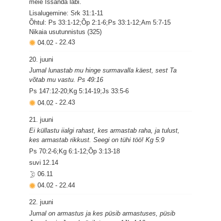
meie Issanda läbi.
Lisalugemine: Srk 31:1-11
Õhtul: Ps 33:1-12;Õp 2:1-6;Ps 33:1-12;Am 5:7-15
Nikaia usutunnistus (325)
04.02
-
22.43
20. juuni
Jumal lunastab mu hinge surmavalla käest, sest Ta
võtab mu vastu. Ps 49:16
Ps 147:12-20;Kg 5:14-19;Js 33:5-6
04.02
-
22.43
21. juuni
Ei küllastu iialgi rahast, kes armastab raha, ja tulust,
kes armastab rikkust. Seegi on tühi töö! Kg 5:9
Ps 70:2-6;Kg 6:1-12;Õp 3:13-18
suvi
12.14
06.11
04.02
-
22.44
22. juuni
Jumal on armastus ja kes püsib armastuses, püsib