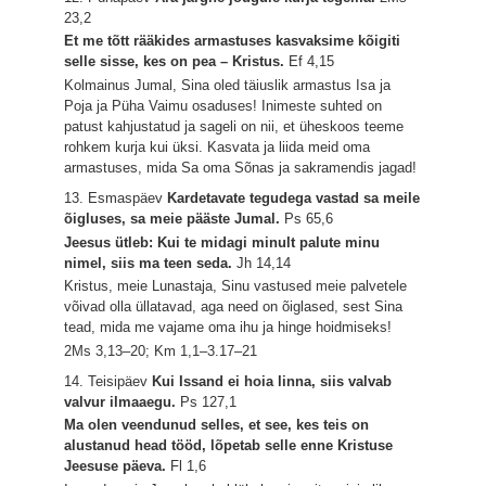
23,2
Et me tõtt rääkides armastuses kasvaksime kõigiti
selle sisse, kes on pea – Kristus.
Ef 4,15
Kolmainus Jumal, Sina oled täiuslik armastus Isa ja
Poja ja Püha Vaimu osaduses! Inimeste suhted on
patust kahjustatud ja sageli on nii, et üheskoos teeme
rohkem kurja kui üksi. Kasvata ja liida meid oma
armastuses, mida Sa oma Sõnas ja sakramendis jagad!
13. Esmaspäev
Kardetavate tegudega vastad sa meile
õigluses, sa meie pääste Jumal.
Ps 65,6
Jeesus ütleb: Kui te midagi minult palute minu
nimel, siis ma teen seda.
Jh 14,14
Kristus, meie Lunastaja, Sinu vastused meie palvetele
võivad olla üllatavad, aga need on õiglased, sest Sina
tead, mida me vajame oma ihu ja hinge hoidmiseks!
2Ms 3,13–20; Km 1,1–3.17–21
14. Teisipäev
Kui Issand ei hoia linna, siis valvab
valvur ilmaaegu.
Ps 127,1
Ma olen veendunud selles, et see, kes teis on
alustanud head tööd, lõpetab selle enne Kristuse
Jeesuse päeva.
Fl 1,6