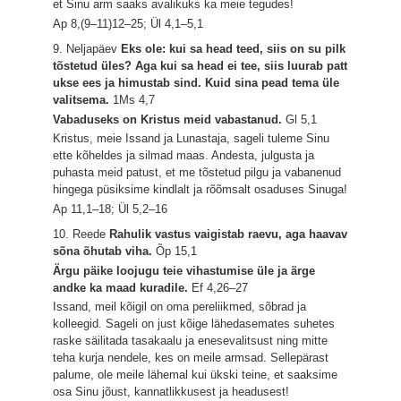
et Sinu arm saaks avalikuks ka meie tegudes!
Ap 8,(9–11)12–25; Ül 4,1–5,1
9. Neljapäev
Eks ole: kui sa head teed, siis on su pilk
tõstetud üles? Aga kui sa head ei tee, siis luurab patt
ukse ees ja himustab sind. Kuid sina pead tema üle
valitsema.
1Ms 4,7
Vabaduseks on Kristus meid vabastanud.
Gl 5,1
Kristus, meie Issand ja Lunastaja, sageli tuleme Sinu
ette kõheldes ja silmad maas. Andesta, julgusta ja
puhasta meid patust, et me tõstetud pilgu ja vabanenud
hingega püsiksime kindlalt ja rõõmsalt osaduses Sinuga!
Ap 11,1–18; Ül 5,2–16
10. Reede
Rahulik vastus vaigistab raevu, aga haavav
sõna õhutab viha.
Õp 15,1
Ärgu päike loojugu teie vihastumise üle ja ärge
andke ka maad kuradile.
Ef 4,26–27
Issand, meil kõigil on oma pereliikmed, sõbrad ja
kolleegid. Sageli on just kõige lähedasemates suhetes
raske säilitada tasakaalu ja enesevalitsust ning mitte
teha kurja nendele, kes on meile armsad. Sellepärast
palume, ole meile lähemal kui ükski teine, et saaksime
osa Sinu jõust, kannatlikkusest ja headusest!