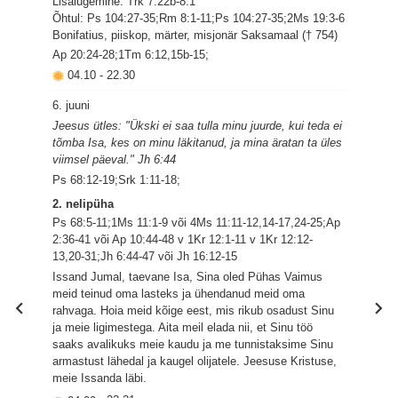
Lisalugemine: Trk 7:22b-8:1
Õhtul: Ps 104:27-35;Rm 8:1-11;Ps 104:27-35;2Ms 19:3-6
Bonifatius, piiskop, märter, misjonär Saksamaal († 754)
Ap 20:24-28;1Tm 6:12,15b-15;
04.10
-
22.30
6. juuni
Jeesus ütles: "Ükski ei saa tulla minu juurde, kui teda ei
tõmba Isa, kes on minu läkitanud, ja mina äratan ta üles
viimsel päeval." Jh 6:44
Ps 68:12-19;Srk 1:11-18;
2. nelipüha
Ps 68:5-11;1Ms 11:1-9 või 4Ms 11:11-12,14-17,24-25;Ap
2:36-41 või Ap 10:44-48 v 1Kr 12:1-11 v 1Kr 12:12-
13,20-31;Jh 6:44-47 või Jh 16:12-15
Issand Jumal, taevane Isa, Sina oled Pühas Vaimus
meid teinud oma lasteks ja ühendanud meid oma
rahvaga. Hoia meid kõige eest, mis rikub osadust Sinu
ja meie ligimestega. Aita meil elada nii, et Sinu töö
saaks avalikuks meie kaudu ja me tunnistaksime Sinu
armastust lähedal ja kaugel olijatele. Jeesuse Kristuse,
meie Issanda läbi.