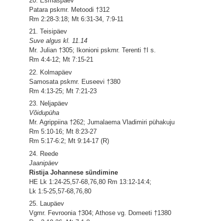
20. Esmaspäev
Patara pskmr. Metoodi †312
Rm 2:28-3:18; Mt 6:31-34, 7:9-11
21. Teisipäev
Suve algus kl. 11.14
Mr. Julian †305; Ikonioni pskmr. Terenti †I s.
Rm 4:4-12; Mt 7:15-21
22. Kolmapäev
Samosata pskmr. Euseevi †380
Rm 4:13-25; Mt 7:21-23
23. Neljapäev
Võidupüha
Mr. Agrippiina †262; Jumalaema Vladimiri pühakuju
Rm 5:10-16; Mt 8:23-27
Rm 5:17-6:2; Mt 9:14-17 (R)
24. Reede
Jaanipäev
Ristija Johannese sündimine
HE Lk 1:24-25,57-68,76,80 Rm 13:12-14:4;
Lk 1:5-25,57-68,76,80
25. Laupäev
Vgmr. Fevroonia †304; Athose vg. Domeeti †1380