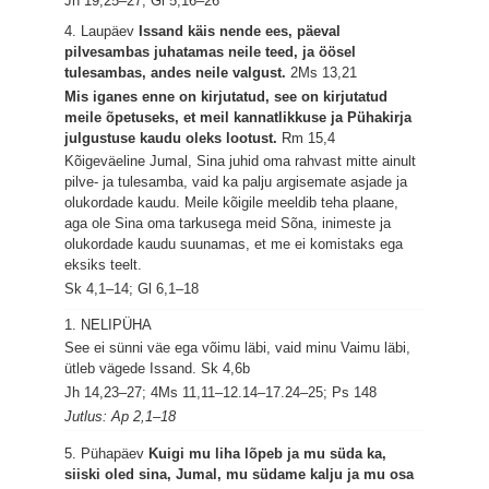
Jh 19,25–27; Gl 5,16–26
4. Laupäev
Issand käis nende ees, päeval
pilvesambas juhatamas neile teed, ja öösel
tulesambas, andes neile valgust.
2Ms 13,21
Mis iganes enne on kirjutatud, see on kirjutatud
meile õpetuseks, et meil kannatlikkuse ja Pühakirja
julgustuse kaudu oleks lootust.
Rm 15,4
Kõigeväeline Jumal, Sina juhid oma rahvast mitte ainult
pilve- ja tulesamba, vaid ka palju argisemate asjade ja
olukordade kaudu. Meile kõigile meeldib teha plaane,
aga ole Sina oma tarkusega meid Sõna, inimeste ja
olukordade kaudu suunamas, et me ei komistaks ega
eksiks teelt.
Sk 4,1–14; Gl 6,1–18
1. NELIPÜHA
See ei sünni väe ega võimu läbi, vaid minu Vaimu läbi,
ütleb vägede Issand.
Sk 4,6b
Jh 14,23–27; 4Ms 11,11–12.14–17.24–25; Ps 148
Jutlus: Ap 2,1–18
5. Pühapäev
Kuigi mu liha lõpeb ja mu süda ka,
siiski oled sina, Jumal, mu südame kalju ja mu osa