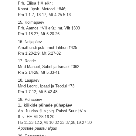
Prh. Eliisa †IX eKr.;
Konst. üpsk. Metoodi †846;
Rm 1:1-7, 13-17; Mt 4:25-5:13
15. Kolmapäev
Prh. Aamos †VII eKr.; mr. Viit †303
Rm 1:18-27; Mt 5:20-26
16. Neljapäev
Amathundi psk. imet Tihhon †425
Rm 1:28-2:9; Mt 5:27-32
17. Reede
Mr-d Manuel, Sabel ja Ismael †362
Rm 2:14-29; Mt 5:33-41
18. Laupäev
Mr-d Leonti, Ipaati ja Teodul †73
Rm 1:7-12; Mt 5:42-48
19. Pühapäev
1., kõikide pühade pühapäev
Ap. Juudas †I s.; vg. Paissi Suur †V s.
8. v. HE Mt 28:16-20.
Hb 11:33-12:2;Mt 10:32-33,37,38;19:27-30
Apostlite paastu algus