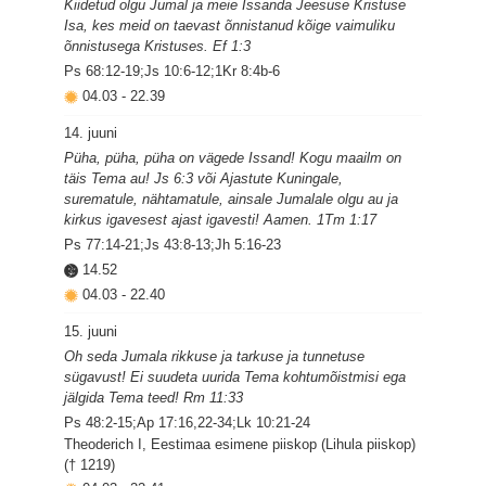
Kiidetud olgu Jumal ja meie Issanda Jeesuse Kristuse
Isa, kes meid on taevast õnnistanud kõige vaimuliku
õnnistusega Kristuses. Ef 1:3
Ps 68:12-19;Js 10:6-12;1Kr 8:4b-6
04.03
-
22.39
14. juuni
Püha, püha, püha on vägede Issand! Kogu maailm on
täis Tema au! Js 6:3 või Ajastute Kuningale,
surematule, nähtamatule, ainsale Jumalale olgu au ja
kirkus igavesest ajast igavesti! Aamen. 1Tm 1:17
Ps 77:14-21;Js 43:8-13;Jh 5:16-23
14.52
04.03
-
22.40
15. juuni
Oh seda Jumala rikkuse ja tarkuse ja tunnetuse
sügavust! Ei suudeta uurida Tema kohtumõistmisi ega
jälgida Tema teed! Rm 11:33
Ps 48:2-15;Ap 17:16,22-34;Lk 10:21-24
Theoderich I, Eestimaa esimene piiskop (Lihula piiskop)
(† 1219)