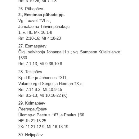
Rm 3:19-26; Mt 7:1-8
26. Pühapäev
2., Eestimaa pühade pp.
Vg. Taavet †VI s.;
Jumalaema Tihvini pühakuju
1. v. HE Mk 16:1-8
Rm 2:10-16; Mt 4:18-23
27. Esmaspäev
Õigl. salvitooja Johanna †I s.; vg. Sampson Külalislahke
†530
Rm 7:1-13; Mt 9:36-10:8
28. Teisipäev
Kp-d Kiir ja Johannes †311;
Valamo vg-d Sergei ja Herman †X s.
Rm 7:14-8:2; Mt 10:9-15
Rm 8:2-13; Mt 10:16-22 (K)
29. Kolmapäev
Peeterpaulipäev
Ülemap-d Peetrus †67 ja Paulus †66
HE Jh 21:15-25
2Kr 11:21-12:9; Mt 16:13-19
30. Neljapäev