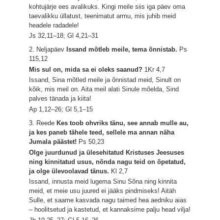
kohtujärje ees avalikuks. Kingi meile siis iga päev oma
taevalikku üllatust, teenimatut armu, mis juhib meid
headele radadele!
Js 32,11–18; Gl 4,21–31
2. Neljapäev
Issand mõtleb meile, tema õnnistab.
Ps
115,12
Mis sul on, mida sa ei oleks saanud?
1Kr 4,7
Issand, Sina mõtled meile ja õnnistad meid, Sinult on
kõik, mis meil on. Aita meil alati Sinule mõelda, Sind
palves tänada ja kiita!
Ap 1,12–26; Gl 5,1–15
3. Reede
Kes toob ohvriks tänu, see annab mulle au,
ja kes paneb tähele teed, sellele ma annan näha
Jumala päästet!
Ps 50,23
Olge juurdunud ja ülesehitatud Kristuses Jeesuses
ning kinnitatud usus, nõnda nagu teid on õpetatud,
ja olge ülevoolavad tänus.
Kl 2,7
Issand, innusta meid lugema Sinu Sõna ning kinnita
meid, et meie usu juured ei jääks pindmiseks! Aitäh
Sulle, et saame kasvada nagu taimed hea aedniku aias
– hoolitsetud ja kastetud, et kannaksime palju head vilja!