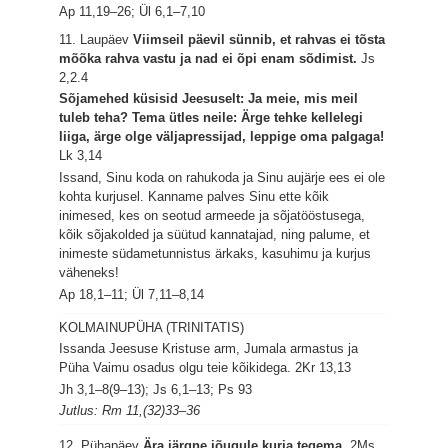
Ap 11,19–26; Ül 6,1–7,10
11. Laupäev
Viimseil päevil sünnib, et rahvas ei tõsta
mõõka rahva vastu ja nad ei õpi enam sõdimist.
Js
2,2.4
Sõjamehed küsisid Jeesuselt: Ja meie, mis meil
tuleb teha? Tema ütles neile: Ärge tehke kellelegi
liiga, ärge olge väljapressijad, leppige oma palgaga!
Lk 3,14
Issand, Sinu koda on rahukoda ja Sinu aujärje ees ei ole
kohta kurjusel. Kanname palves Sinu ette kõik
inimesed, kes on seotud armeede ja sõjatööstusega,
kõik sõjakolded ja süütud kannatajad, ning palume, et
inimeste südametunnistus ärkaks, kasuhimu ja kurjus
väheneks!
Ap 18,1–11; Ül 7,11–8,14
KOLMAINUPÜHA (TRINITATIS)
Issanda Jeesuse Kristuse arm, Jumala armastus ja
Püha Vaimu osadus olgu teie kõikidega.
2Kr 13,13
Jh 3,1–8(9–13); Js 6,1–13; Ps 93
Jutlus: Rm 11,(32)33–36
12. Pühapäev
Ära järgne jõugule kurja tegema.
2Ms