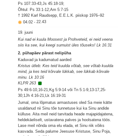
Ps 107:33-43;Js 45:18-19;
Õhtul: Ps 33:1-12;Am 5:7-15
† 1992 Karl Raudsepp, E.E.L.K. piiskop 1976–92
04.02
-
22.43
19. juuni
Kui nad ei kuula Moosest ja Prohveteid, ei neid veena
siis ka see, kui keegi surnuist üles tõuseks! Lk 16:31
2. pühapäev pärast nelipüha
Kaduvad ja kadumatud aarded
Kristus ütleb: Kes teid kuulda võtab, see võtab kuulda
mind, ja kes teid kõrvale lükkab, see lükkab kõrvale
minu. Lk 10:16
KLPR 263
Ps 49:6-10,16-21;Kg 5:9-14 või Tn 5:1-9,13-17,25-
30;1Jh 4:16-21;Lk 16:19-31
Jumal, oma lõpmatus armastuses oled Sa meie kätte
usaldanud nii Sinu tõe tunnetuse kui ka Sinu andide
külluse. Aita meil neid tarvitada heade majapidajatena,
heldekäeliselt, ustavatena palves ja hoolsatena töös.
Lase meil nõnda oma elu elada, et Sinu riik võiks
kasvada. Seda palume Jeesuse Kristuse, Sinu Poja,