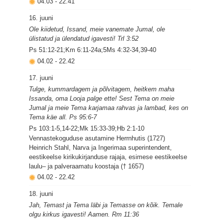
04.03
-
22.41
16. juuni
Ole kiidetud, Issand, meie vanemate Jumal, ole
ülistatud ja ülendatud igavesti! Trl 3:52
Ps 51:12-21;Km 6:11-24a;5Ms 4:32-34,39-40
04.02
-
22.42
17. juuni
Tulge, kummardagem ja põlvitagem, heitkem maha
Issanda, oma Looja palge ette! Sest Tema on meie
Jumal ja meie Tema karjamaa rahvas ja lambad, kes on
Tema käe all. Ps 95:6-7
Ps 103:1-5,14-22;Mk 15:33-39;Hb 2:1-10
Vennastekoguduse asutamine Herrnhutis (1727)
Heinrich Stahl, Narva ja Ingerimaa superintendent,
eestikeelse kirikukirjanduse rajaja, esimese eestikeelse
laulu– ja palveraamatu koostaja († 1657)
04.02
-
22.42
18. juuni
Jah, Temast ja Tema läbi ja Temasse on kõik. Temale
olgu kirkus igavesti! Aamen. Rm 11:36