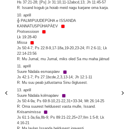
Hs 37:21-28; [Ps] Jr 31:10,11-12abcd,13; Jh 11:45-57
R: Issand kogub ja hoiab meid nagu karjane oma karja.
10. aprill
╬ PALMIPUUDEPÜHA e ISSANDA
KANNATUSPÜHAPÄEV
Protsessioon
Lk 19:28-40
Missa
Js 50:4-7; Ps 22:8-9,17-18a,19-20,23-24; Fl 2:6-11; Lk
22:14-23:56
R: Mu Jumal, mu Jumal, miks oled Sa mu maha jätnud
11. aprill
Suure Nädala esmaspäev
Js 42:1-7; Ps 27:1bcde,2,3,13-14; Jh 12:1-11
R: Mu suu peab jutlustama Sinu õiglusest.
13. aprill
Suure Nädala kolmapäev
Js 50:4-9a; Ps 69:8-10,21-22,31+33-34; Mt 26:14-25
R: Oma suurest heldusest vasta mulle, Issand.
Kriisamimissa
Js 61:1-3a,6a,8b-9; Ps 89:21-22,25+27;Ilm 1:5-8; Lk
4:16-21
R: Ma laulan Issanda heldusest igavesti.