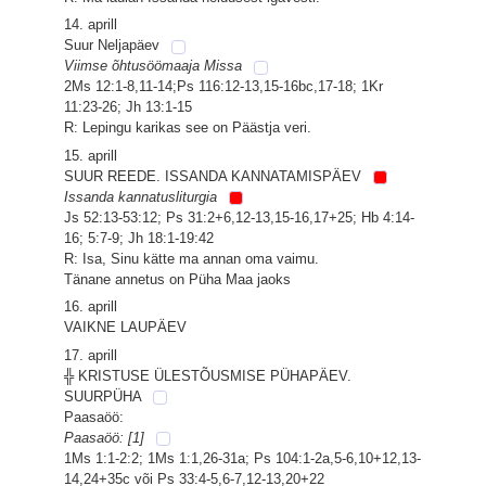
14. aprill
Suur Neljapäev
Viimse õhtusöömaaja Missa
2Ms 12:1-8,11-14;Ps 116:12-13,15-16bc,17-18; 1Kr
11:23-26; Jh 13:1-15
R: Lepingu karikas see on Päästja veri.
15. aprill
SUUR REEDE. ISSANDA KANNATAMISPÄEV
Issanda kannatusliturgia
Js 52:13-53:12; Ps 31:2+6,12-13,15-16,17+25; Hb 4:14-
16; 5:7-9; Jh 18:1-19:42
R: Isa, Sinu kätte ma annan oma vaimu.
Tänane annetus on Püha Maa jaoks
16. aprill
VAIKNE LAUPÄEV
17. aprill
╬ KRISTUSE ÜLESTÕUSMISE PÜHAPÄEV.
SUURPÜHA
Paasaöö:
Paasaöö: [1]
1Ms 1:1-2:2; 1Ms 1:1,26-31a; Ps 104:1-2a,5-6,10+12,13-
14,24+35c või Ps 33:4-5,6-7,12-13,20+22