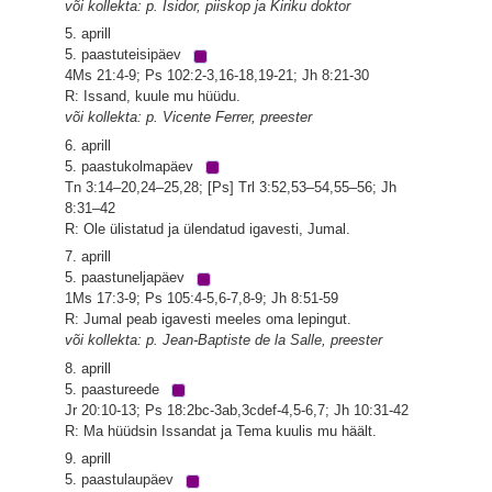
või kollekta: p. Isidor, piiskop ja Kiriku doktor
5. aprill
5. paastuteisipäev
4Ms 21:4-9; Ps 102:2-3,16-18,19-21; Jh 8:21-30
R: Issand, kuule mu hüüdu.
või kollekta: p. Vicente Ferrer, preester
6. aprill
5. paastukolmapäev
Tn 3:14–20,24–25,28; [Ps] Trl 3:52,53–54,55–56; Jh
8:31–42
R: Ole ülistatud ja ülendatud igavesti, Jumal.
7. aprill
5. paastuneljapäev
1Ms 17:3-9; Ps 105:4-5,6-7,8-9; Jh 8:51-59
R: Jumal peab igavesti meeles oma lepingut.
või kollekta: p. Jean-Baptiste de la Salle, preester
8. aprill
5. paastureede
Jr 20:10-13; Ps 18:2bc-3ab,3cdef-4,5-6,7; Jh 10:31-42
R: Ma hüüdsin Issandat ja Tema kuulis mu häält.
9. aprill
5. paastulaupäev