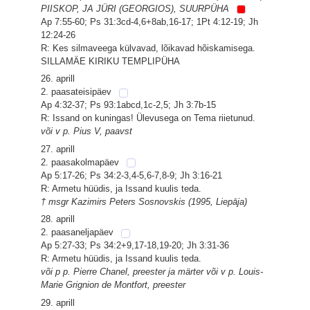
PIISKOP, JA JÜRI (GEORGIOS), SUURPÜHA
Ap 7:55-60; Ps 31:3cd-4,6+8ab,16-17; 1Pt 4:12-19; Jh
12:24-26
R: Kes silmaveega külvavad, lõikavad hõiskamisega.
SILLAMÄE KIRIKU TEMPLIPÜHA
26. aprill
2. paasateisipäev
Ap 4:32-37; Ps 93:1abcd,1c-2,5; Jh 3:7b-15
R: Issand on kuningas! Ülevusega on Tema riietunud.
või v p. Pius V, paavst
27. aprill
2. paasakolmapäev
Ap 5:17-26; Ps 34:2-3,4-5,6-7,8-9; Jh 3:16-21
R: Armetu hüüdis, ja Issand kuulis teda.
† msgr Kazimirs Peters Sosnovskis (1995, Liepāja)
28. aprill
2. paasaneljapäev
Ap 5:27-33; Ps 34:2+9,17-18,19-20; Jh 3:31-36
R: Armetu hüüdis, ja Issand kuulis teda.
või p p. Pierre Chanel, preester ja märter või v p. Louis-
Marie Grignion de Montfort, preester
29. aprill