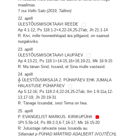
maailmas.
† isa Vello Salo (2019, Tallinn)
22. aprill
ÜLESTÕUSMISOKTAAVI REEDE
Ap 4:1-12; Ps 118:1-2+4,22-24,25-27ab; Jh 21:1-14
R: Kivi, mille hooneehitajad ära põlgasid, on saanud
nurgakiviks.
23. aprill
ÜLESTÕUSMISOKTAAVI LAUPÄEV
Ap 4:13-21; Ps 118:1+14-15,16+18,19-21; Mk 16:9-15
R: Ma tänan Sind, Issand, et Sina mulle vastasid.
24. aprill
╬ ÜLESTÕUSMISAJA 2. PÜHAPÄEV EHK JUMALA
HALASTUSE PÜHAPÄEV
Ap 5:12-16; Ps 118:2-4,22-24,25-27ab; Ilm 1:9-11a,12-
13,17-19; Jh 20:19-31
R: Tänage Issandat, sest Tema on hea.
25. aprill
P. EVANGELIST MARKUS. KIRIKUPÜHA
1Pt 5:5b-14; Ps 89:2-3,6-7,16-17; Mk 16:15-20
R: Jutustage rahvaste seas Issanda au.
Sillamäel p PÜHAD MÄRTRID ADALBERT (VOJTĚCH),