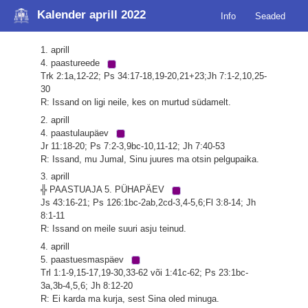
Kalender aprill 2022
Info
Seaded
1. aprill
4. paastureede
Trk 2:1a,12-22; Ps 34:17-18,19-20,21+23;Jh 7:1-2,10,25-
30
R: Issand on ligi neile, kes on murtud südamelt.
2. aprill
4. paastulaupäev
Jr 11:18-20; Ps 7:2-3,9bc-10,11-12; Jh 7:40-53
R: Issand, mu Jumal, Sinu juures ma otsin pelgupaika.
3. aprill
╬ PAASTUAJA 5. PÜHAPÄEV
Js 43:16-21; Ps 126:1bc-2ab,2cd-3,4-5,6;Fl 3:8-14; Jh
8:1-11
R: Issand on meile suuri asju teinud.
4. aprill
5. paastuesmaspäev
Trl 1:1-9,15-17,19-30,33-62 või 1:41c-62; Ps 23:1bc-
3a,3b-4,5,6; Jh 8:12-20
R: Ei karda ma kurja, sest Sina oled minuga.