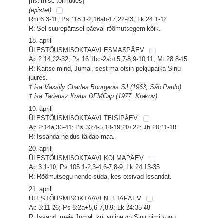
[ristimise toimudes]
(epistel)
Rm 6:3-11; Ps 118:1-2,16ab-17,22-23; Lk 24:1-12
R: Sel suurepärasel päeval rõõmutsegem kõik.
18. aprill
ÜLESTÕUSMISOKTAAVI ESMASPÄEV
Ap 2:14,22-32; Ps 16:1bc-2ab+5,7-8,9-10,11; Mt 28:8-15
R: Kaitse mind, Jumal, sest ma otsin pelgupaika Sinu
juures.
† isa Vassily Charles Bourgeois SJ (1963, São Paulo)
† isa Tadeusz Kraus OFMCap (1977, Krakov)
19. aprill
ÜLESTÕUSMISOKTAAVI TEISIPÄEV
Ap 2:14a,36-41; Ps 33:4-5,18-19,20+22; Jh 20:11-18
R: Issanda heldus täidab maa.
20. aprill
ÜLESTÕUSMISOKTAAVI KOLMAPÄEV
Ap 3:1-10; Ps 105:1-2,3-4,6-7,8-9; Lk 24:13-35
R: Rõõmutsegu nende süda, kes otsivad Issandat.
21. aprill
ÜLESTÕUSMISOKTAAVI NELJAPÄEV
Ap 3:11-26; Ps 8:2a+5,6-7,8-9; Lk 24:35-48
R: Issand, meie Jumal, kui auline on Sinu nimi kogu