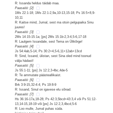
R: Issanda heldus täidab maa.
Paasaöö: [2]
1Ms 22:1-18; 1Ms 22:1-2,9a,10-13,15-18; Ps 16:5+8,9-
10,11
R: Kaitse mind, Jumal, sest ma otsin pelgupaika Sinu
juures!
Paasaöö: [3]
2Ms 14:15-15:1a; [ps] 2Ms 15:1b-2,3-4,5-6,17-18
R: Laulgem Issandale, sest Tema on Ülikõrge!
Paasaöö: [4]
Js 54:4ab,5-14; Ps 30:2+4,5-6,11+12ab+13cd
R: Sind, Issand, ülistan, sest Sina oled mind toonud
välja hädast!
Paasaöö: [5]
Js 55:1-11; [ps] Js 12:2,3-4bc,4de-5
R: Te ammutate päästeallikaist.
Paasaöö: [6]
Brk 3:9-15,32-4:4; Ps 19:8-9
R: Issand, Sinul on igavese elu sõnad.
Paasaöö: [7]
Hs 36:16-17a,18-28; Ps 42:3,5bcd+43:3,4 või Ps 51:12-
13,14-15,18-19 või [ps] Js 12:2,3,4bcd,5-6
R: Loo mulle, Jumal puhas süda.