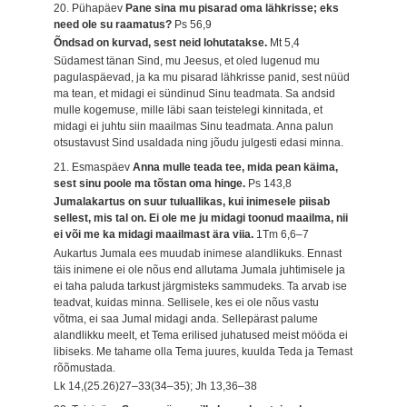
20. Pühapäev
Pane sina mu pisarad oma lähkrisse; eks
need ole su raamatus?
Ps 56,9
Õndsad on kurvad, sest neid lohutatakse.
Mt 5,4
Südamest tänan Sind, mu Jeesus, et oled lugenud mu
pagulaspäevad, ja ka mu pisarad lähkrisse panid, sest nüüd
ma tean, et midagi ei sündinud Sinu teadmata. Sa andsid
mulle kogemuse, mille läbi saan teistelegi kinnitada, et
midagi ei juhtu siin maailmas Sinu teadmata. Anna palun
otsustavust Sind usaldada ning jõudu julgesti edasi minna.
21. Esmaspäev
Anna mulle teada tee, mida pean käima,
sest sinu poole ma tõstan oma hinge.
Ps 143,8
Jumalakartus on suur tuluallikas, kui inimesele piisab
sellest, mis tal on. Ei ole me ju midagi toonud maailma, nii
ei või me ka midagi maailmast ära viia.
1Tm 6,6–7
Aukartus Jumala ees muudab inimese alandlikuks. Ennast
täis inimene ei ole nõus end allutama Jumala juhtimisele ja
ei taha paluda tarkust järgmisteks sammudeks. Ta arvab ise
teadvat, kuidas minna. Sellisele, kes ei ole nõus vastu
võtma, ei saa Jumal midagi anda. Sellepärast palume
alandlikku meelt, et Tema erilised juhatused meist mööda ei
libiseks. Me tahame olla Tema juures, kuulda Teda ja Temast
rõõmustada.
Lk 14,(25.26)27–33(34–35); Jh 13,36–38