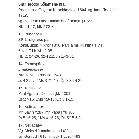
Smr. Teodor Sõjamehe mäl.
Rooma pst. Grigoori Kahekõneleja †604; vg. tunn. Teofan
†818;
vg. Siimeon Uus Jumalasõnaõpetaja †1022
Hb 1:1-12; Mk 2:23-3:5
13. Pühapäev
SP 1., õigeusu pp.
Konst. üpsk. Nikifor †846; Pärsia mr. Kristiina †IV s.
5. v. HE Lk 24:12-35.
Hb 11:24-26, 32-12:2; Jh 1:43-51
14. Esmaspäev
Emakeelepäev
Nursia vg. Benedikt †543
Js 4:2-5:7; 1Ms 3:21-4:7; Õp 3:34-4:22
15. Teisipäev
Mr-d Agaapi, Dionissi jkk. †303
Js 5:7-16; 1Ms 4:8-15; Õp 5:1-15
16. Kolmapäev
Mr. Savin †287; mr. Papas †u.300
Js 5:16-25; 1Ms 4:16-26; Õp 5:15-6:3
17. Neljapäev
Vg. Aleksei Jumalamees †411;
vg. Gertrud †649; Iiri psk. Patrik †493