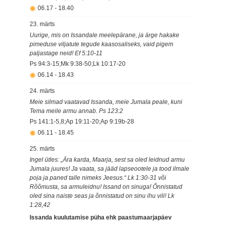
06.17
-
18.40
23. märts
Uurige, mis on Issandale meelepärane, ja ärge hakake
pimeduse viljatute tegude kaasosaliseks, vaid pigem
paljastage neid! Ef 5:10-11
Ps 94:3-15;Mk 9:38-50;Lk 10:17-20
06.14
-
18.43
24. märts
Meie silmad vaatavad Issanda, meie Jumala peale, kuni
Tema meile armu annab. Ps 123:2
Ps 141:1-5,8;Ap 19:11-20;Ap 9:19b-28
06.11
-
18.45
25. märts
Ingel ütles: „Ära karda, Maarja, sest sa oled leidnud armu
Jumala juures! Ja vaata, sa jääd lapseootele ja tood ilmale
poja ja paned talle nimeks Jeesus.“ Lk 1:30-31 või
Rõõmusta, sa armuleidnu! Issand on sinuga! Õnnistatud
oled sina naiste seas ja õnnistatud on sinu ihu vili! Lk
1:28,42
Issanda kuulutamise püha ehk paastumaarjapäev