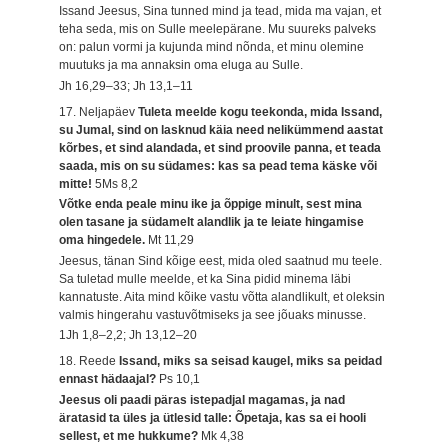
Issand Jeesus, Sina tunned mind ja tead, mida ma vajan, et
teha seda, mis on Sulle meelepärane. Mu suureks palveks
on: palun vormi ja kujunda mind nõnda, et minu olemine
muutuks ja ma annaksin oma eluga au Sulle.
Jh 16,29–33; Jh 13,1–11
17. Neljapäev
Tuleta meelde kogu teekonda, mida Issand,
su Jumal, sind on lasknud käia need nelikümmend aastat
kõrbes, et sind alandada, et sind proovile panna, et teada
saada, mis on su südames: kas sa pead tema käske või
mitte!
5Ms 8,2
Võtke enda peale minu ike ja õppige minult, sest mina
olen tasane ja südamelt alandlik ja te leiate hingamise
oma hingedele.
Mt 11,29
Jeesus, tänan Sind kõige eest, mida oled saatnud mu teele.
Sa tuletad mulle meelde, et ka Sina pidid minema läbi
kannatuste. Aita mind kõike vastu võtta alandlikult, et oleksin
valmis hingerahu vastuvõtmiseks ja see jõuaks minusse.
1Jh 1,8–2,2; Jh 13,12–20
18. Reede
Issand, miks sa seisad kaugel, miks sa peidad
ennast hädaajal?
Ps 10,1
Jeesus oli paadi päras istepadjal magamas, ja nad
äratasid ta üles ja ütlesid talle: Õpetaja, kas sa ei hooli
sellest, et me hukkume?
Mk 4,38