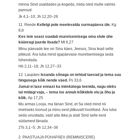
minna Sind usaldades ja kogeda, mida oled mulle valmis
pannud.
Jk 4,1–10; Jh 12,20–26
11. Reede
Kellelgi pole meelevalda surmapäeva üle.
Kg
8,8
Kes teie seast suudab muretsemisega oma elule ühe
küünragi juurde lisada?
Mt 6,27
Minu päevade tee on Sinu käes, Jeesus, Sina tead selle
pikkust. Ära luba mind igapäevase muretsemisega seda
lühendada.
Hb 2,11–18; Jh 12,27–33
12. Laupäev
Issanda sõnaga on tehtud taevad ja tema suu
hingusega kõik nende väed.
Ps 33,6
Jumal ei lase ennast ka inimkätega teenida, nagu oleks
tal midagi vaja, – tema ise annab kõikidele elu ja õhu ja
kõik.
Ap 17,25
Mu armas Looja, ma tänan Sind, et Sa oled mind nii
imeliseks loonud ja minu eest jätkuvalt hoolitsed. Ära luba
seda unustada, vaid aita ikka ja alati Sind selle eest
südamest tänada.
2Ts 3,1–5; Jh 12,34–36
2. PAASTUAJA PÜHAPÄEV (REMINISCERE)