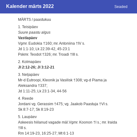
Kalender märts 2022
Seaded
MÄRTS / paastukuu
1. Teisipäev
Suure paastu algus
Vastlapäev
Vgmr. Eudokia †160; mr. Antoniina †IV s.
Jd 1:1-10; Lk 22:39-42, 45-23:1
Pskmr. Teodot †326; mr. Troadi †III s.
2. Kolmapäev
Jl 2:12-26; Jl 3:12-21
3. Neljapäev
Mr-d Eutroopi, Kleonik ja Vasilisk †308; vg-d Piama ja
Aleksandra †337;
Jd 1:11-25; Lk 23:1-34, 44-56
4. Reede
Jordani vg. Gerassim †475; vg. Jaakob Paastuja †VI s.
Sk 8:7-17; Sk 8:19-23
5. Laupäev
Askeesis hiilanud vagade mäl.Vgmr. Koonon †I s.; mr. Iraida
†III s.
Rm 14:19-23, 16:25-27; Mt 6:1-13