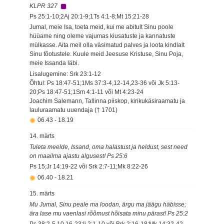
KLPR 327
Ps 25:1-10;2Aj 20:1-9;1Ts 4:1-8;Mt 15:21-28
Jumal, meie Isa, toeta meid, kui me abitult Sinu poole
hüüame ning oleme vajumas kiusatuste ja kannatuste
mülkasse. Aita meil olla väsimatud palves ja loota kindlalt
Sinu tõotustele. Kuule meid Jeesuse Kristuse, Sinu Poja,
meie Issanda läbi.
Lisalugemine: Srk 23:1-12
Õhtul: Ps 18:47-51;1Ms 37:3-4,12-14,23-36 või Jk 5:13-
20;Ps 18:47-51;1Sm 4:1-11 või Mt 4:23-24
Joachim Salemann, Tallinna piiskop, kirikukäsiraamatu ja
lauluraamatu uuendaja († 1701)
06.43
-
18.19
14. märts
Tuleta meelde, Issand, oma halastust ja heldust, sest need
on maailma ajastu algusest! Ps 25:6
Ps 15;Jr 14:19-22 või Srk 2:7-11;Mk 8:22-26
06.40
-
18.21
15. märts
Mu Jumal, Sinu peale ma loodan, ärgu ma jäägu häbisse;
ära lase mu vaenlasi rõõmust hõisata minu pärast! Ps 25:2