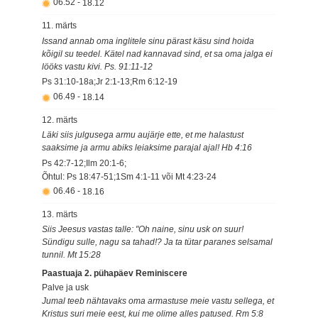
06.52
-
18.12
11. märts
Issand annab oma inglitele sinu pärast käsu sind hoida
kõigil su teedel. Kätel nad kannavad sind, et sa oma jalga ei
lööks vastu kivi. Ps. 91:11-12
Ps 31:10-18a;Jr 2:1-13;Rm 6:12-19
06.49
-
18.14
12. märts
Läki siis julgusega armu aujärje ette, et me halastust
saaksime ja armu abiks leiaksime parajal ajal! Hb 4:16
Ps 42:7-12;Ilm 20:1-6;
Õhtul: Ps 18:47-51;1Sm 4:1-11 või Mt 4:23-24
06.46
-
18.16
13. märts
Siis Jeesus vastas talle: "Oh naine, sinu usk on suur!
Sündigu sulle, nagu sa tahad!? Ja ta tütar paranes selsamal
tunnil. Mt 15:28
Paastuaja 2. pühapäev Reminiscere
Palve ja usk
Jumal teeb nähtavaks oma armastuse meie vastu sellega, et
Kristus suri meie eest, kui me olime alles patused. Rm 5:8