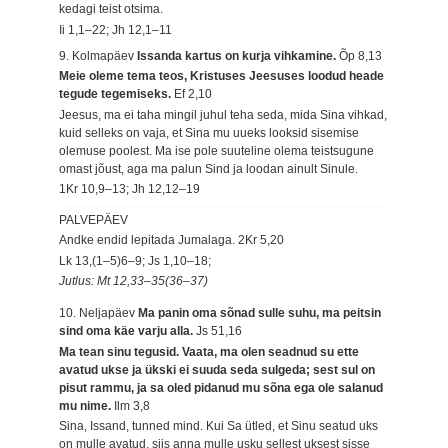
kedagi teist otsima.
Ii 1,1–22; Jh 12,1–11
9. Kolmapäev
Issanda kartus on kurja vihkamine.
Õp 8,13
Meie oleme tema teos, Kristuses Jeesuses loodud heade
tegude tegemiseks.
Ef 2,10
Jeesus, ma ei taha mingil juhul teha seda, mida Sina vihkad,
kuid selleks on vaja, et Sina mu uueks looksid sisemise
olemuse poolest. Ma ise pole suuteline olema teistsugune
omast jõust, aga ma palun Sind ja loodan ainult Sinule.
1Kr 10,9–13; Jh 12,12–19
PALVEPÄEV
Andke endid lepitada Jumalaga.
2Kr 5,20
Lk 13,(1–5)6–9; Js 1,10–18;
Jutlus: Mt 12,33–35(36–37)
10. Neljapäev
Ma panin oma sõnad sulle suhu, ma peitsin
sind oma käe varju alla.
Js 51,16
Ma tean sinu tegusid. Vaata, ma olen seadnud su ette
avatud ukse ja ükski ei suuda seda sulgeda; sest sul on
pisut rammu, ja sa oled pidanud mu sõna ega ole salanud
mu nime.
Ilm 3,8
Sina, Issand, tunned mind. Kui Sa ütled, et Sinu seatud uks
on mulle avatud, siis anna mulle usku sellest uksest sisse