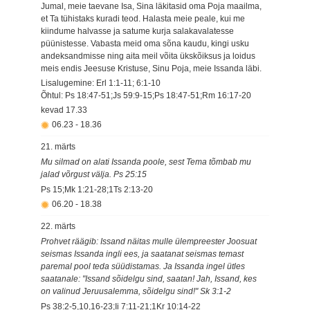
Jumal, meie taevane Isa, Sina läkitasid oma Poja maailma,
et Ta tühistaks kuradi teod. Halasta meie peale, kui me
kiindume halvasse ja satume kurja salakavalatesse
püünistesse. Vabasta meid oma sõna kaudu, kingi usku
andeksandmisse ning aita meil võita ükskõiksus ja loidus
meis endis Jeesuse Kristuse, Sinu Poja, meie Issanda läbi.
Lisalugemine: Erl 1:1-11; 6:1-10
Õhtul: Ps 18:47-51;Js 59:9-15;Ps 18:47-51;Rm 16:17-20
kevad
17.33
06.23
-
18.36
21. märts
Mu silmad on alati Issanda poole, sest Tema tõmbab mu
jalad võrgust välja. Ps 25:15
Ps 15;Mk 1:21-28;1Ts 2:13-20
06.20
-
18.38
22. märts
Prohvet räägib: Issand näitas mulle ülempreester Joosuat
seismas Issanda ingli ees, ja saatanat seismas temast
paremal pool teda süüdistamas. Ja Issanda ingel ütles
saatanale: "Issand sõidelgu sind, saatan! Jah, Issand, kes
on valinud Jeruusalemma, sõidelgu sind!" Sk 3:1-2
Ps 38:2-5,10,16-23;Ii 7:11-21;1Kr 10:14-22