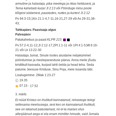
armuline ja halastaja, pika meelega ja rikas heldusest, ja
Tema kahetseb kurja! Jl 2:13 või Pöörduge minu poole
kõigest südamest, paastudes, nuttes ja kurtes! Jl 2:12
Ps 94:3-15;1Kn 21:1-4,7-11,16-21,27-29 või As 29-31,38-
43;
Tuhkapäev. Paastuaja algus
Palvepäev
Patukahetsus ja paast
KLPR 215
Ps 57:2-4,11-12;Jl 2:12-17;2Pt 1:1-11 või 1Pt 4:1-5;Mt 6:16-
21 või Lk 13:22-30
Halastaja Jumal, Sinule lootes alustame neljakümmet
pöördumise ja meeleparanduse päeva. Anna meile jõudu
kristlikult kasvada, kurjast lahti öelda ja head teha. Seda
palume Jeesuse Kristuse, Sinu Poja, meie Issanda läbi.
Lisalugemine: 2Mak 1:23-27
19.35
07.15
-
17.52
3. märts
Et nüüd Kristus on ihulikult kannatanud, relvastuge teiegi
sellesama meelsusega, sest kes on kannatanud ihulikult,
see on lakanud patustamast, nii et ta maises elus
allesjäänud aega ei ela enam inimlike himude, vaid Jumala