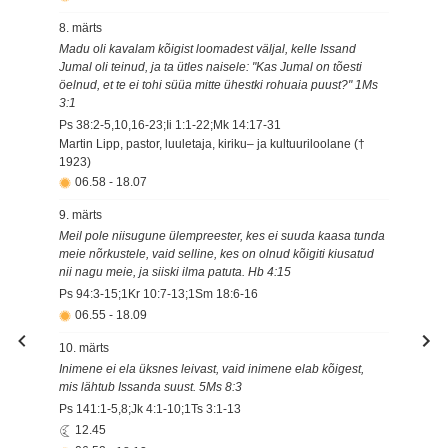
8. märts
Madu oli kavalam kõigist loomadest väljal, kelle Issand
Jumal oli teinud, ja ta ütles naisele: "Kas Jumal on tõesti
öelnud, et te ei tohi süüa mitte ühestki rohuaia puust?" 1Ms
3:1
Ps 38:2-5,10,16-23;Ii 1:1-22;Mk 14:17-31
Martin Lipp, pastor, luuletaja, kiriku– ja kultuuriloolane (†
1923)
06.58
-
18.07
9. märts
Meil pole niisugune ülempreester, kes ei suuda kaasa tunda
meie nõrkustele, vaid selline, kes on olnud kõigiti kiusatud
nii nagu meie, ja siiski ilma patuta. Hb 4:15
Ps 94:3-15;1Kr 10:7-13;1Sm 18:6-16
06.55
-
18.09
10. märts
Inimene ei ela üksnes leivast, vaid inimene elab kõigest,
mis lähtub Issanda suust. 5Ms 8:3
Ps 141:1-5,8;Jk 4:1-10;1Ts 3:1-13
12.45