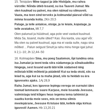
15. Teisipäev
Mine tagasi ja ütle Hiskijale, mu rahva
vürstile: Nõnda ütleb Issand, su isa Taaveti Jumal: Ma
olen kuulnud su palvet, ma olen näinud su silmavett.
Vaata, ma teen sind terveks ja kolmandal päeval võid sa
minna Issanda kotta.
2Kn 20,5
Paluge, ja teile antakse, otsige, ja te leiate, koputage, ja
teile avatakse,
Mt 7,7
Olen palunud ja hüüdnud, aga pole veel vastust kuulnud.
Mida Sa, Issand, mulle ütled? Kas: Ära karda, usu aga! või:
Ma olen su palvet kuulnud, aga ma ei vasta sulle, nagu sina
mõtled ... Palun selgust Sinult ja rahu minu hinge igal juhul.
Ii 2,1–10; Jh 12,44–50
16. Kolmapäev
Sina, mu poeg Saalomon, õpi tundma oma
isa Jumalat ja teeni teda siira südamega ja sõnakuuleliku
hingega, sest Issand uurib läbi kõik südamed ning
mõistab kõiki mõtteid ja püüdeid! Kui sa teda otsid, siis sa
leiad ta, aga kui sa ta maha jätad, siis ta heidab su ära
igaveseks ajaks.
1Aj 28,9
Rahu Jumal, kes igavese lepingu verega on surnuist üles
toonud lammaste suure Karjase, meie Issanda Jeesuse,
valmistagu teid kõiges heas tegema tema tahtmist ja
saatku korda meie sees, mis on tema silmis
meelepärane, Jeesuse Kristuse läbi, kellele olgu kirkus
igavesti! Aamen.
Hb 13,20.21