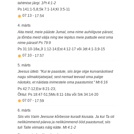
tahtmise järgi. 1Pt 4:1-2
Ps 141:1-5,8;Sk 7:1-14;Kl 3:5-11
07.13
-
17.54
4. märts
Aita meid, meie pääste Jumal, oma nime auhiilguse pärast,
ja tõmba meid välja ning tee lepitus meie pattude eest oma
nime pärast! Ps 79:9
Ps 31:10-18a;Jl 1:12-14;Est 4:12-17 või Jdt 4:1-3,9-15
07.10
-
17.57
5. märts
Jeesus ütleb: "Kui te paastute, siis ärge olge kurvanäolised
nagu silmakirjatsejad, sest nemad teevad oma palge
näotuks, et näidata inimestele oma paastumist." Mt 6:16
Ps 42:7-12;Esr 8:21-23;
Õhtul: Ps 18:47-51;5Ms 8:11-18a või Srk 34:14-20
07.07
-
17.59
6. märts
Siis viis Vaim Jeesuse kõrbesse kuradi kiusata. Ja kui Ta oli
nelikümmend päeva ja nelikümmend ööd paastunud, siis
tuli Talle viimaks nälg kätte. Mt 4:1-2