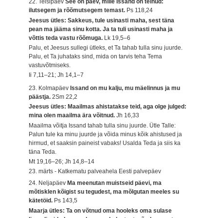
22. Teisipäev
See on päev, mille Issand on teinud:
ilutsegem ja rõõmutsegem temast.
Ps 118,24
Jeesus ütles: Sakkeus, tule usinasti maha, sest täna
pean ma jääma sinu kotta. Ja ta tuli usinasti maha ja
võttis teda vastu rõõmuga.
Lk 19,5–6
Palu, et Jeesus sullegi ütleks, et Ta tahab tulla sinu juurde.
Palu, et Ta juhataks sind, mida on tarvis teha Tema
vastuvõtmiseks.
Ii 7,11–21; Jh 14,1–7
23. Kolmapäev
Issand on mu kalju, mu mäelinnus ja mu
päästja.
2Sm 22,2
Jeesus ütles: Maailmas ahistatakse teid, aga olge julged:
mina olen maailma ära võitnud.
Jh 16,33
Maailma võitja Issand tahab tulla sinu juurde. Ütle Talle:
Palun tule ka minu juurde ja võida minus kõik ahistused ja
hirmud, et saaksin paineist vabaks! Usalda Teda ja siis ka
täna Teda.
Mt 19,16–26; Jh 14,8–14
23. märts - Katkematu palveahela Eesti palvepäev
24. Neljapäev
Ma meenutan muistseid päevi, ma
mõtisklen kõigist su tegudest, ma mõlgutan meeles su
kätetöid.
Ps 143,5
Maarja ütles: Ta on võtnud oma hooleks oma sulase