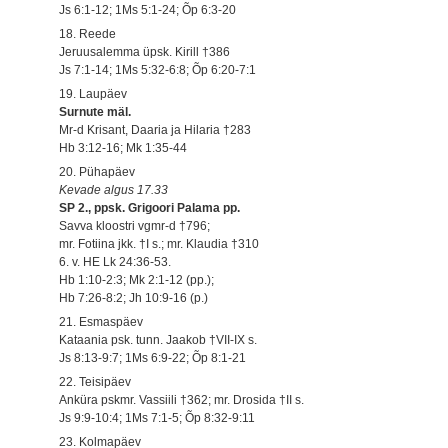
Js 6:1-12; 1Ms 5:1-24; Õp 6:3-20
18. Reede
Jeruusalemma üpsk. Kirill †386
Js 7:1-14; 1Ms 5:32-6:8; Õp 6:20-7:1
19. Laupäev
Surnute mäl.
Mr-d Krisant, Daaria ja Hilaria †283
Hb 3:12-16; Mk 1:35-44
20. Pühapäev
Kevade algus 17.33
SP 2., ppsk. Grigoori Palama pp.
Savva kloostri vgmr-d †796;
mr. Fotiina jkk. †I s.; mr. Klaudia †310
6. v. HE Lk 24:36-53.
Hb 1:10-2:3; Mk 2:1-12 (pp.);
Hb 7:26-8:2; Jh 10:9-16 (p.)
21. Esmaspäev
Kataania psk. tunn. Jaakob †VII-IX s.
Js 8:13-9:7; 1Ms 6:9-22; Õp 8:1-21
22. Teisipäev
Anküra pskmr. Vassiili †362; mr. Drosida †II s.
Js 9:9-10:4; 1Ms 7:1-5; Õp 8:32-9:11
23. Kolmapäev