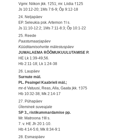
Vgmr. Niikon jkk. †251; mr. Liidia †125
Js 10:12-20; 1Ms 7:6-9; Õp 9:12-18
24. Neljapäev
EP. Seleukia psk. Artemon †I s.
Js 11:10-12:2; 1Ms 7:11-8:3; Õp 10:1-22
25. Reede
Paastumaarjapäev
Küüditamisohvrite mälestuspäev
JUMALAEMA RÕÕMUKUULUTAMISE P.
HE Lk 1:39-49,56.
Hb 2:11-18; Lk 1:24-38
26. Laupäev
Surnute mäl.
PL. Peaingel Kaabrieli mäl.;
mr-d Vatuusi, Reas, Alla, Gaata jkk. †375
Hb 10:32-38; Mk 2:14-17
27. Pühapäev
Üleminek suveajale
SP 3., ristikummardamise pp.
Mr. Matroona †III s.
7. v. HE Jh 20:1-10.
Hb 4:14-5:6; Mk 8:34-9:1
28. Esmaspäev