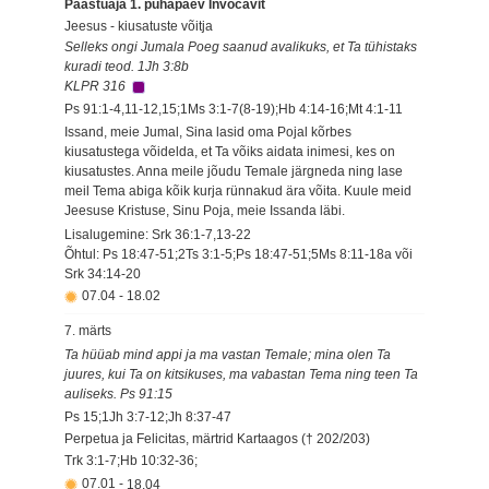
Paastuaja 1. pühapäev Invocavit
Jeesus - kiusatuste võitja
Selleks ongi Jumala Poeg saanud avalikuks, et Ta tühistaks
kuradi teod. 1Jh 3:8b
KLPR 316
Ps 91:1-4,11-12,15;1Ms 3:1-7(8-19);Hb 4:14-16;Mt 4:1-11
Issand, meie Jumal, Sina lasid oma Pojal kõrbes
kiusatustega võidelda, et Ta võiks aidata inimesi, kes on
kiusatustes. Anna meile jõudu Temale järgneda ning lase
meil Tema abiga kõik kurja rünnakud ära võita. Kuule meid
Jeesuse Kristuse, Sinu Poja, meie Issanda läbi.
Lisalugemine: Srk 36:1-7,13-22
Õhtul: Ps 18:47-51;2Ts 3:1-5;Ps 18:47-51;5Ms 8:11-18a või
Srk 34:14-20
07.04
-
18.02
7. märts
Ta hüüab mind appi ja ma vastan Temale; mina olen Ta
juures, kui Ta on kitsikuses, ma vabastan Tema ning teen Ta
auliseks. Ps 91:15
Ps 15;1Jh 3:7-12;Jh 8:37-47
Perpetua ja Felicitas, märtrid Kartaagos († 202/203)
Trk 3:1-7;Hb 10:32-36;
07.01
-
18.04