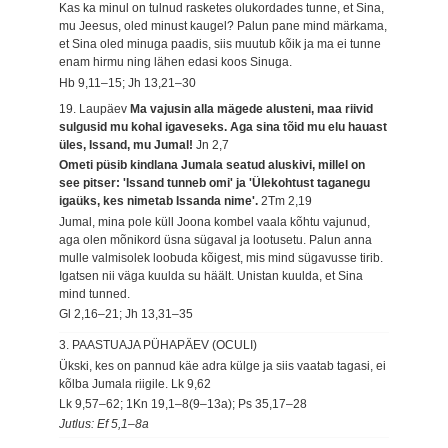
Kas ka minul on tulnud rasketes olukordades tunne, et Sina,
mu Jeesus, oled minust kaugel? Palun pane mind märkama,
et Sina oled minuga paadis, siis muutub kõik ja ma ei tunne
enam hirmu ning lähen edasi koos Sinuga.
Hb 9,11–15; Jh 13,21–30
19. Laupäev
Ma vajusin alla mägede alusteni, maa riivid
sulgusid mu kohal igaveseks. Aga sina tõid mu elu hauast
üles, Issand, mu Jumal!
Jn 2,7
Ometi püsib kindlana Jumala seatud aluskivi, millel on
see pitser: 'Issand tunneb omi' ja 'Ülekohtust taganegu
igaüks, kes nimetab Issanda nime'.
2Tm 2,19
Jumal, mina pole küll Joona kombel vaala kõhtu vajunud,
aga olen mõnikord üsna sügaval ja lootusetu. Palun anna
mulle valmisolek loobuda kõigest, mis mind sügavusse tirib.
Igatsen nii väga kuulda su häält. Unistan kuulda, et Sina
mind tunned.
Gl 2,16–21; Jh 13,31–35
3. PAASTUAJA PÜHAPÄEV (OCULI)
Ükski, kes on pannud käe adra külge ja siis vaatab tagasi, ei
kõlba Jumala riigile.
Lk 9,62
Lk 9,57–62; 1Kn 19,1–8(9–13a); Ps 35,17–28
Jutlus: Ef 5,1–8a