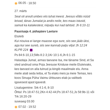
06.05
-
18.50
27. märts
Seal oli arvult umbes viis tuhat meest. Jeesus võttis nüüd
leivad, tänas Jumalat ja andis neile, kes maas istusid,
samuti ka kalakestest, niipalju kui nad tahtsid. Jh 6:10-11
Paastuaja 4. pühapäev Laetare
Eluleib
Kui nisuiva ei lange maasse ega sure, siis see jääb üksi,
aga kui see sureb, siis see kannab palju vilja! Jh 12:24
KLPR 224
Ps 84:6-10,13;5Ms 8:2-3;1Kr 10:1-6;Jh 6:1-15
Halastaja Jumal, armas taevane Isa, me täname Sind, et Sa
oled andnud oma Poja Jeesuse Kristuse meile Eluleivaks,
kes taevast on alla tulnud ja kingib maailmale elu. Anna
meile alati seda leiba, et Ta elaks meis ja meie Temas, kes
koos Sinuga Püha Vaimu ühtsuses elab ja valitseb
igavesest ajast igavesti.
Lisalugemine: Srk 4:1-6, 8-10
Õhtul: Ps 18:47-51;2Kn 4:42-44;Ps 18:47-51;Js 58:9b-11 või
Trk 16:20-29
suveaeg
03.00
07.02
-
19.52