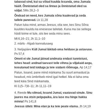
tabavad sind, kui sa võtad kuulda Issanda, oma Jumala
häält. Õnnistatud oled sa linnas ja õnnistatud oled sa
väljal.
5Ms 28,2–3
Õndsad on need, kes Jumala sõna kuulevad ja seda
tallele panevad.
Lk 11,28
Palun luba mind, armas Jeesus, olla see, kes Sinu Sõna
kuuldes kuuldu ka enesesse talletab. Kuna ma ise sellega
hästi toime ei tule, siis tee seda minu sees.
Mt 6,16–21; Jh 11,1–10
2. märts - Algab kannatusaeg
3. Neljapäev
Küll Jumal läkitab oma helduse ja ustavuse.
Ps 57,4
Ometi ei ole Jumal jätnud andmata endast tunnistust,
tehes head: andnud taevast teile vihma ja viljakaid aegu,
kosutanud teid toiduga ja teie südant rõõmuga.
Ap 14,17
Palun, Issand, pane mind märkama Su suurt armastust ja
headust, mis ümbritseb mind igal hetkel. Ma ei taha oma
teed käia Sind märkamata.
Kl 3,(5–7)8–11; Jh 11,11–19
4. Reede
Mu silmad, Issand Jumal, vaatavad sinule. Sinu
juures ma otsin pelgupaika, ära lase mu hinge hukka
minna!
Ps 141,8
Jeesus ütleb: Mina elan ja ka teie peate elama.
Jh 14,19