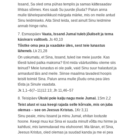
Issand, Sa oled oma pühas templis ja samas kättesaadav
lihtsas sõimes. Kes saab Su juurde jõuda? Palun anna
mulle tähelepanelikkust märgata märke, mis on meile antud
Sinu leidmiseks. Aita Sind leida, sest ainult Sinu leidmine
annab hinge rahu.
7. Esmaspäev
Vaata, Issand Jumal tuleb jõuliselt ja tema
käsivars valitseb.
Js 40,10
Tõstke oma pea ja vaadake üles, sest teie lunastus
läheneb.
Lk 21,28
On uskumatu, et Sina, Issand, tuled ise meie juurde. Kas
tõesti tuled palka maksma? Ent mida väärtuslikku oleme siis
teinud? Meie lunastus ei ole palk, vaid Sinu suur halastust ja
armastust täis and meile. Siinse maailma tavadest hoopis
teisiti toimid Sina. Palun anna mulle jõudu oma pea üles
tõsta ja Sinule vaadata.
Jk 1,1–6(7–11)12.13; Jh 11,46–57
8. Teisipäev
Ükski pole kalju nagu meie Jumal.
1Sm 2,2
Teist alust ei saa keegi rajada selle kõrvale, mis on juba
olemas – see on Jeesus Kristus.
1Kr 3,11
Sinu peale, minu Issand ja minu Jumal, ehitan lootuste
hoone. Keegi muu kui Sina ei suuda minult võtta mu hirme ja
kahtlusi, mis lammutavad mu eluhoonet. Ma tänan, et Sina,
Jeesus Kristus, oled olemas ja suudad kanda ja me ei pea