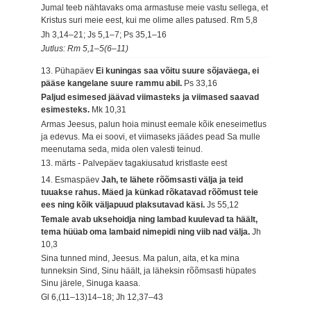
Jumal teeb nähtavaks oma armastuse meie vastu sellega, et
Kristus suri meie eest, kui me olime alles patused.
Rm 5,8
Jh 3,14–21; Js 5,1–7; Ps 35,1–16
Jutlus: Rm 5,1–5(6–11)
13. Pühapäev
Ei kuningas saa võitu suure sõjaväega, ei
pääse kangelane suure rammu abil.
Ps 33,16
Paljud esimesed jäävad viimasteks ja viimased saavad
esimesteks.
Mk 10,31
Armas Jeesus, palun hoia minust eemale kõik eneseimetlus
ja edevus. Ma ei soovi, et viimaseks jäädes pead Sa mulle
meenutama seda, mida olen valesti teinud.
13. märts - Palvepäev tagakiusatud kristlaste eest
14. Esmaspäev
Jah, te lähete rõõmsasti välja ja teid
tuuakse rahus. Mäed ja künkad rõkatavad rõõmust teie
ees ning kõik väljapuud plaksutavad käsi.
Js 55,12
Temale avab uksehoidja ning lambad kuulevad ta häält,
tema hüüab oma lambaid nimepidi ning viib nad välja.
Jh
10,3
Sina tunned mind, Jeesus. Ma palun, aita, et ka mina
tunneksin Sind, Sinu häält, ja läheksin rõõmsasti hüpates
Sinu järele, Sinuga kaasa.
Gl 6,(11–13)14–18; Jh 12,37–43