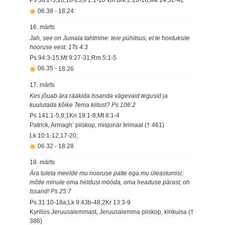
Ps 38:2-5,10,16-23;Ii 2:1-10 või Brk 2:16-18;Mk 14:32-42
06.38
-
18.24
16. märts
Jah, see on Jumala tahtmine: teie pühitsus, et te hoiduksite
hooruse eest. 1Ts 4:3
Ps 94:3-15;Mt 9:27-31;Rm 5:1-5
06.35
-
18.26
17. märts
Kes jõuab ära rääkida Issanda vägevaid tegusid ja
kuulutada kõike Tema kiitust? Ps 106:2
Ps 141:1-5,8;1Kn 19:1-8;Mt 8:1-4
Patrick, Armagh’ piiskop, misjonär Iirimaal († 461)
Lk 10:1-12,17-20;
06.32
-
18.28
18. märts
Ära tuleta meelde mu nooruse patte ega mu üleastumisi;
mõtle minule oma heldust mööda, oma headuse pärast, oh
Issand! Ps 25:7
Ps 31:10-18a;Lk 9:43b-48;2Kr 13:3-9
Kyrillos Jeruusalemmast, Jeruusalemma piiskop, kirikuisa (†
386)