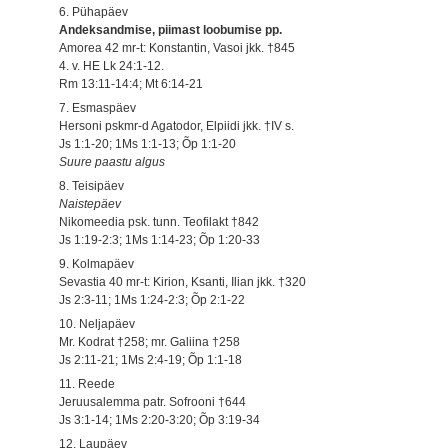
6. Pühapäev
Andeksandmise, piimast loobumise pp.
Amorea 42 mr-t: Konstantin, Vasoi jkk. †845
4. v. HE Lk 24:1-12.
Rm 13:11-14:4; Mt 6:14-21
7. Esmaspäev
Hersoni pskmr-d Agatodor, Elpiidi jkk. †IV s.
Js 1:1-20; 1Ms 1:1-13; Õp 1:1-20
Suure paastu algus
8. Teisipäev
Naistepäev
Nikomeedia psk. tunn. Teofilakt †842
Js 1:19-2:3; 1Ms 1:14-23; Õp 1:20-33
9. Kolmapäev
Sevastia 40 mr-t: Kirion, Ksanti, Ilian jkk. †320
Js 2:3-11; 1Ms 1:24-2:3; Õp 2:1-22
10. Neljapäev
Mr. Kodrat †258; mr. Galiina †258
Js 2:11-21; 1Ms 2:4-19; Õp 1:1-18
11. Reede
Jeruusalemma patr. Sofrooni †644
Js 3:1-14; 1Ms 2:20-3:20; Õp 3:19-34
12. Laupäev