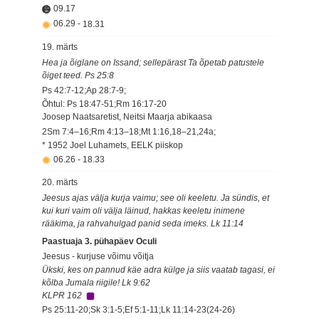
09.17
06.29
-
18.31
19. märts
Hea ja õiglane on Issand; sellepärast Ta õpetab patustele
õiget teed. Ps 25:8
Ps 42:7-12;Ap 28:7-9;
Õhtul: Ps 18:47-51;Rm 16:17-20
Joosep Naatsaretist, Neitsi Maarja abikaasa
2Sm 7:4–16;Rm 4:13–18;Mt 1:16,18–21,24a;
* 1952 Joel Luhamets, EELK piiskop
06.26
-
18.33
20. märts
Jeesus ajas välja kurja vaimu; see oli keeletu. Ja sündis, et
kui kuri vaim oli välja läinud, hakkas keeletu inimene
rääkima, ja rahvahulgad panid seda imeks. Lk 11:14
Paastuaja 3. pühapäev Oculi
Jeesus - kurjuse võimu võitja
Ükski, kes on pannud käe adra külge ja siis vaatab tagasi, ei
kõlba Jumala riigile! Lk 9:62
KLPR 162
Ps 25:11-20;Sk 3:1-5;Ef 5:1-11;Lk 11:14-23(24-26)