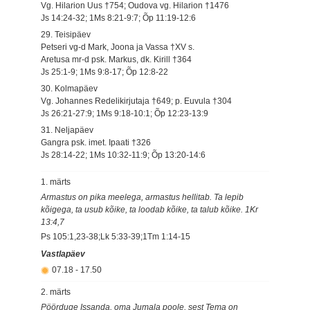
Vg. Hilarion Uus †754; Oudova vg. Hilarion †1476
Js 14:24-32; 1Ms 8:21-9:7; Õp 11:19-12:6
29. Teisipäev
Petseri vg-d Mark, Joona ja Vassa †XV s.
Aretusa mr-d psk. Markus, dk. Kirill †364
Js 25:1-9; 1Ms 9:8-17; Õp 12:8-22
30. Kolmapäev
Vg. Johannes Redelikirjutaja †649; p. Euvula †304
Js 26:21-27:9; 1Ms 9:18-10:1; Õp 12:23-13:9
31. Neljapäev
Gangra psk. imet. Ipaati †326
Js 28:14-22; 1Ms 10:32-11:9; Õp 13:20-14:6
1. märts
Armastus on pika meelega, armastus hellitab. Ta lepib
kõigega, ta usub kõike, ta loodab kõike, ta talub kõike. 1Kr
13:4,7
Ps 105:1,23-38;Lk 5:33-39;1Tm 1:14-15
Vastlapäev
07.18
-
17.50
2. märts
Pöörduge Issanda, oma Jumala poole, sest Tema on