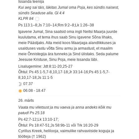
Issanda teenija
Kui aeg sai täis, läkitas Jumal oma Poja, kes sündis naisest,
sündis Seaduse alla. Gl 4:4
KLPR 84
Ps 113:1–8;Js 7:10–14;Rm 9:2–8;Lk 1:26–38
Igavene Jumal, Sina saatsid oma ingli Neitsi Maarja juurde
kuulutama, et tema ihus saab Sinu igavene Sõna lihaks,
meie Päästjaks. Aita meid koos Maarjaga alandlikkuses ja
usalduses vastu võtta Sinu armu ja armastust, et maailm
meie Õnnistegija ära tunneks ja Sind ülistaks. Seda palume
Jeesuse Kristuse, Sinu Poja, meie Issanda läbi.
Lisalugemine: Jdt 8:11-20,25-27
Õhtul: Ps 45:1-5,7-8,10,17-18;Jr 33:14-16;Ps 45:1-5,7-
8,10,17-18;Js 11:1-5
07.37
06.08
-
18.47
26. märts
Vaata mu viletsust ja mu vaeva ja anna andeks kõik mu
patud! Ps 25:18
Ps 42:7-12;Lk 13:10-17;
Õhtul: Ps 18:47-51;Js 58:9b-11 või Trk 16:20-29
Cyrillus Kreek, helilooja, vaimulike rahvaviiside koguja ja
töötleja († 1962)