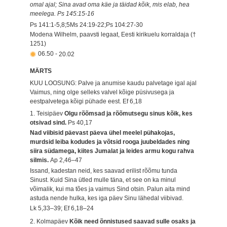
omal ajal; Sina avad oma käe ja täidad kõik, mis elab, hea
meelega. Ps 145:15-16
Ps 141:1-5,8;5Ms 24:19-22;Ps 104:27-30
Modena Wilhelm, paavsti legaat, Eesti kirikuelu korraldaja (†
1251)
06.50
-
20.02
MÄRTS
KUU LOOSUNG: Palve ja anumise kaudu palvetage igal ajal
Vaimus, ning olge selleks valvel kõige püsivusega ja
eestpalvetega kõigi pühade eest.
Ef 6,18
1. Teisipäev
Olgu rõõmsad ja rõõmutsegu sinus kõik, kes
otsivad sind.
Ps 40,17
Nad viibisid päevast päeva ühel meelel pühakojas,
murdsid leiba kodudes ja võtsid rooga juubeldades ning
siira südamega, kiites Jumalat ja leides armu kogu rahva
silmis.
Ap 2,46–47
Issand, kadestan neid, kes saavad erilist rõõmu tunda
Sinust. Kuid Sina ütled mulle täna, et see on ka minul
võimalik, kui ma tões ja vaimus Sind otsin. Palun aita mind
astuda nende hulka, kes iga päev Sinu lähedal viibivad.
Lk 5,33–39; Ef 6,18–24
2. Kolmapäev
Kõik need õnnistused saavad sulle osaks ja