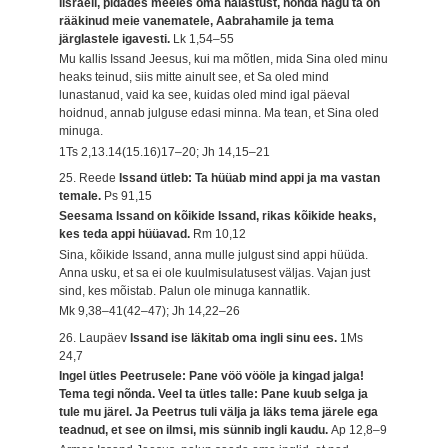
Iisraeli, pidades meeles oma halastust, nõnda nagu ta on
rääkinud meie vanematele, Aabrahamile ja tema
järglastele igavesti.
Lk 1,54–55
Mu kallis Issand Jeesus, kui ma mõtlen, mida Sina oled minu
heaks teinud, siis mitte ainult see, et Sa oled mind
lunastanud, vaid ka see, kuidas oled mind igal päeval
hoidnud, annab julguse edasi minna. Ma tean, et Sina oled
minuga.
1Ts 2,13.14(15.16)17–20; Jh 14,15–21
25. Reede
Issand ütleb: Ta hüüab mind appi ja ma vastan
temale.
Ps 91,15
Seesama Issand on kõikide Issand, rikas kõikide heaks,
kes teda appi hüüavad.
Rm 10,12
Sina, kõikide Issand, anna mulle julgust sind appi hüüda.
Anna usku, et sa ei ole kuulmisulatusest väljas. Vajan just
sind, kes mõistab. Palun ole minuga kannatlik.
Mk 9,38–41(42–47); Jh 14,22–26
26. Laupäev
Issand ise läkitab oma ingli sinu ees.
1Ms
24,7
Ingel ütles Peetrusele: Pane vöö vööle ja kingad jalga!
Tema tegi nõnda. Veel ta ütles talle: Pane kuub selga ja
tule mu järel. Ja Peetrus tuli välja ja läks tema järele ega
teadnud, et see on ilmsi, mis sünnib ingli kaudu.
Ap 12,8–9