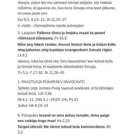
Jeesus, palun tee mu vaimsed silmad selgeks, siis hakkan
mõistma, et igavene elu, kus koos Sinuga oma teed jätkame,
on meie jaoks ees.
Esr 9,5–9.13–15; Jh 11,20–27
4. märts - Ülemaailmne naiste palvepäev
5. Laupäev
Päikese tõusu ja loojaku maad sa paned
rõõmsasti hõiskama.
Ps 65,9
Mõni aeg hiljem rändas Jeesus linnast linna ja külast külla
ning jutlustas ning kuulutas evangeeliumi Jumala riigist.
Lk 8,1
Jeesus, luba ka mind olla Sinu kaasrändur teel külast külla
ja linnast linna, et saaksime lähedasteks Sinuga.
Tn 5,1–7.17-30; Jh 11,28–45
1. PAASTUAJA PÜHAPÄEV (INVOCAVIT)
Selleks ongi Jumala Poeg saanud avalikuks, et ta tühistaks
kuradi teod.
1Jh 3,8b
Mt 4,1–11; 1Ms 3,1–19(20–24); Ps 91
Jutlus: Hb 4,14–16
6. Pühapäev
Issand on oma pühas templis, tema palge
ees vaikigu kogu maa!
Ha 2,20
Targad ütlesid: Me oleme tulnud teda kummardama.
Mt
2,2