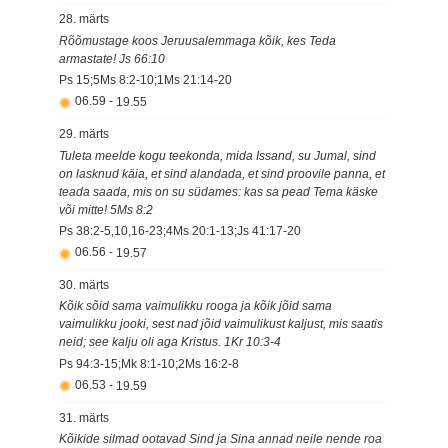
28. märts
Rõõmustage koos Jeruusalemmaga kõik, kes Teda
armastate! Js 66:10
Ps 15;5Ms 8:2-10;1Ms 21:14-20
06.59
-
19.55
29. märts
Tuleta meelde kogu teekonda, mida Issand, su Jumal, sind
on lasknud käia, et sind alandada, et sind proovile panna, et
teada saada, mis on su südames: kas sa pead Tema käske
või mitte! 5Ms 8:2
Ps 38:2-5,10,16-23;4Ms 20:1-13;Js 41:17-20
06.56
-
19.57
30. märts
Kõik sõid sama vaimulikku rooga ja kõik jõid sama
vaimulikku jooki, sest nad jõid vaimulikust kaljust, mis saatis
neid; see kalju oli aga Kristus. 1Kr 10:3-4
Ps 94:3-15;Mk 8:1-10;2Ms 16:2-8
06.53
-
19.59
31. märts
Kõikide silmad ootavad Sind ja Sina annad neile nende roa