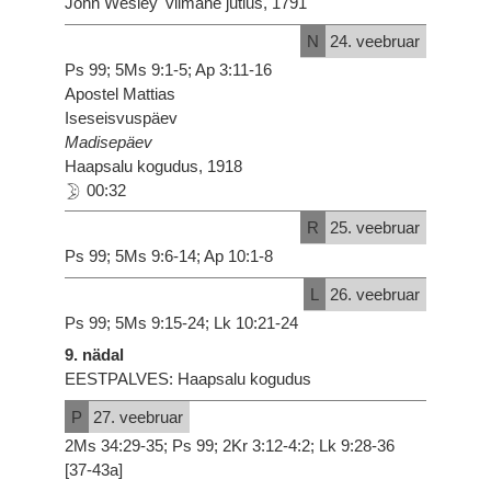
John Wesley' viimane jutlus, 1791
N
24. veebruar
Ps 99; 5Ms 9:1-5; Ap 3:11-16
Apostel Mattias
Iseseisvuspäev
Madisepäev
Haapsalu kogudus, 1918
00:32
R
25. veebruar
Ps 99; 5Ms 9:6-14; Ap 10:1-8
L
26. veebruar
Ps 99; 5Ms 9:15-24; Lk 10:21-24
9. nädal
EESTPALVES: Haapsalu kogudus
P
27. veebruar
2Ms 34:29-35; Ps 99; 2Kr 3:12-4:2; Lk 9:28-36
[37-43a]