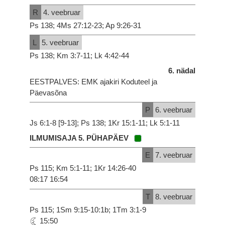
R
4. veebruar
Ps 138; 4Ms 27:12-23; Ap 9:26-31
L
5. veebruar
Ps 138; Km 3:7-11; Lk 4:42-44
6. nädal
EESTPALVES: EMK ajakiri Koduteel ja
Päevasõna
P
6. veebruar
Js 6:1-8 [9-13]; Ps 138; 1Kr 15:1-11; Lk 5:1-11
ILMUMISAJA 5. PÜHAPÄEV
E
7. veebruar
Ps 115; Km 5:1-11; 1Kr 14:26-40
08:17 16:54
T
8. veebruar
Ps 115; 1Sm 9:15-10:1b; 1Tm 3:1-9
15:50