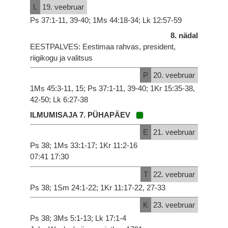
L
19. veebruar
Ps 37:1-11, 39-40; 1Ms 44:18-34; Lk 12:57-59
8. nädal
EESTPALVES: Eestimaa rahvas, president,
riigikogu ja valitsus
P
20. veebruar
1Ms 45:3-11, 15; Ps 37:1-11, 39-40; 1Kr 15:35-38,
42-50; Lk 6:27-38
ILMUMISAJA 7. PÜHAPÄEV
E
21. veebruar
Ps 38; 1Ms 33:1-17; 1Kr 11:2-16
07:41 17:30
T
22. veebruar
Ps 38; 1Sm 24:1-22; 1Kr 11:17-22, 27-33
K
23. veebruar
Ps 38; 3Ms 5:1-13; Lk 17:1-4