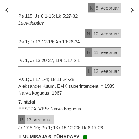
K
9. veebruar
Ps 115; Js 8:1-15; Lk 5:27-32
Luuvalupäev
N
10. veebruar
Ps 1; Jr 13:12-19; Ap 13:26-34
R
11. veebruar
Ps 1; Jr 13:20-27; 1Pt 1:17-2:1
L
12. veebruar
Ps 1; Jr 17:1-4; Lk 11:24-28
Aleksander Kuum, EMK superintendent, † 1989
Narva kogudus, 1967
7. nädal
EESTPALVES: Narva kogudus
P
13. veebruar
Jr 17:5-10; Ps 1; 1Kr 15:12-20; Lk 6:17-26
ILMUMISAJA 6. PÜHAPÄEV