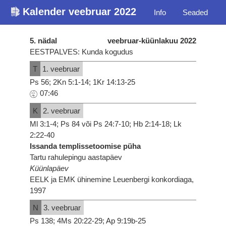
Kalender veebruar 2022
Info
Seaded
5. nädal
veebruar-küünlakuu 2022
EESTPALVES: Kunda kogudus
T
1. veebruar
Ps 56; 2Kn 5:1-14; 1Kr 14:13-25
07:46
K
2. veebruar
Ml 3:1-4; Ps 84 või Ps 24:7-10; Hb 2:14-18; Lk
2:22-40
Issanda templissetoomise püha
Tartu rahulepingu aastapäev
Küünlapäev
EELK ja EMK ühinemine Leuenbergi konkordiaga,
1997
N
3. veebruar
Ps 138; 4Ms 20:22-29; Ap 9:19b-25