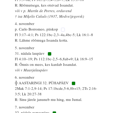
R: Rõõmutsegu, kes otsivad Issandat.
või v p. Martín de Porres, orduvend
† isa Miķelis Cakuls (1937, Medvežjegorsk)
4. november
p. Carlo Borromeo, piiskop
Fl 3:17–4:1; Ps 122:1bc-2,3–4a,4bc-5; Lk 16:1–8
R: Lähme rõõmuga Issanda kotta.
5. november
31. nädala laupäev
Fl 4:10–19; Ps 112:1bc-2,5–6,8ab+9; Lk 16:9–15
R: Õnnis on mees, kes kardab Issandat.
või v Maarjalaupäev
6. november
╬ AASTARINGI 32. PÜHAPÄEV
2Mak 7:1-2,9-14; Ps 17:1bcde,5-6,8b+15; 2Ts 2:16-
3:5; Lk 20:27-38
R: Sinu järele januneb mu hing, mu Jumal.
7. november
32. nädala esmaspäev