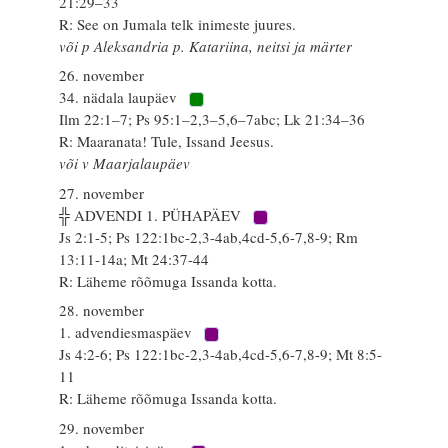
21:29–33
R: See on Jumala telk inimeste juures.
või p Aleksandria p. Katariina, neitsi ja märter
26. november
34. nädala laupäev
Ilm 22:1–7; Ps 95:1–2,3–5,6–7abc; Lk 21:34–36
R: Maaranata! Tule, Issand Jeesus.
või v Maarjalaupäev
27. november
╬ ADVENDI 1. PÜHAPÄEV
Js 2:1-5; Ps 122:1bc-2,3-4ab,4cd-5,6-7,8-9; Rm
13:11-14a; Mt 24:37-44
R: Läheme rõõmuga Issanda kotta.
28. november
1. advendiesmaspäev
Js 4:2-6; Ps 122:1bc-2,3-4ab,4cd-5,6-7,8-9; Mt 8:5-
11
R: Läheme rõõmuga Issanda kotta.
29. november