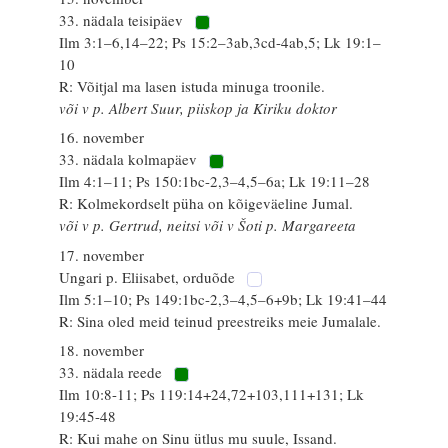
33. nädala teisipäev
Ilm 3:1–6,14–22; Ps 15:2–3ab,3cd-4ab,5; Lk 19:1–
10
R: Võitjal ma lasen istuda minuga troonile.
või v p. Albert Suur, piiskop ja Kiriku doktor
16. november
33. nädala kolmapäev
Ilm 4:1–11; Ps 150:1bc-2,3–4,5–6a; Lk 19:11–28
R: Kolmekordselt püha on kõigeväeline Jumal.
või v p. Gertrud, neitsi või v Šoti p. Margareeta
17. november
Ungari p. Eliisabet, orduõde
Ilm 5:1–10; Ps 149:1bc-2,3–4,5–6+9b; Lk 19:41–44
R: Sina oled meid teinud preestreiks meie Jumalale.
18. november
33. nädala reede
Ilm 10:8-11; Ps 119:14+24,72+103,111+131; Lk
19:45-48
R: Kui mahe on Sinu ütlus mu suule, Issand.