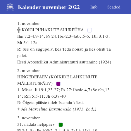
Kalender november 2022
Info
Seaded
1. november
╬ KÕIGI PÜHAKUTE SUURPÜHA
Ilm 7:2-4,9-14; Ps 24:1bc-2,3-4abc,5-6; 1Jh 3:1-3;
Mt 5:1-12a
R: See on sugupõlv, kes Teda nõuab ja kes otsib Ta
palet.
Eesti Apostelliku Administratuuri asutamine (1924)
2. november
HINGEDEPÄEV (KÕIKIDE LAHKUNUTE
MÄLESTUSPÄEV)
1. Missa: Ii 19:1,23-27; Ps 27:1bcde,4,7+8c+9a,13-
14; Rm 5:5-11; Jh 6:37-40
R: Õigete pääste tuleb Issanda käest.
† õde Marcelina Baranowska (1973, Łodz)
3. november
31. nädala neljapäev
Fl 3:3–8a; Ps 105:2–3,4–5,6–7; Lk 15:1–10