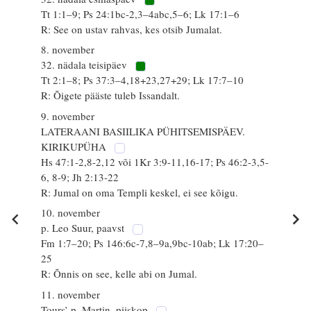
Tt 1:1–9; Ps 24:1bc-2,3–4abc,5–6; Lk 17:1–6
R: See on ustav rahvas, kes otsib Jumalat.
8. november
32. nädala teisipäev
Tt 2:1–8; Ps 37:3–4,18+23,27+29; Lk 17:7–10
R: Õigete pääste tuleb Issandalt.
9. november
LATERAANI BASIILIKA PÜHITSEMISPÄEV.
KIRIKUPÜHA
Hs 47:1-2,8-2,12 või 1Kr 3:9-11,16-17; Ps 46:2-3,5-
6, 8-9; Jh 2:13-22
R: Jumal on oma Templi keskel, ei see kõigu.
10. november
p. Leo Suur, paavst
Fm 1:7–20; Ps 146:6c-7,8–9a,9bc-10ab; Lk 17:20–
25
R: Õnnis on see, kelle abi on Jumal.
11. november
Tours’ p. Martin, piiskop