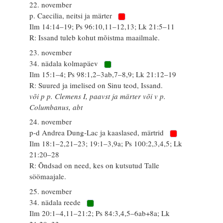
22. november
p. Caecilia, neitsi ja märter
Ilm 14:14–19; Ps 96:10,11–12,13; Lk 21:5–11
R: Issand tuleb kohut mõistma maailmale.
23. november
34. nädala kolmapäev
Ilm 15:1–4; Ps 98:1,2–3ab,7–8,9; Lk 21:12–19
R: Suured ja imelised on Sinu teod, Issand.
või p p. Clemens I, paavst ja märter või v p.
Columbanus, abt
24. november
p-d Andrea Dung-Lac ja kaaslased, märtrid
Ilm 18:1–2,21–23; 19:1–3,9a; Ps 100:2,3,4,5; Lk
21:20–28
R: Õndsad on need, kes on kutsutud Talle
söömaajale.
25. november
34. nädala reede
Ilm 20:1–4,11–21:2; Ps 84:3,4,5–6ab+8a; Lk