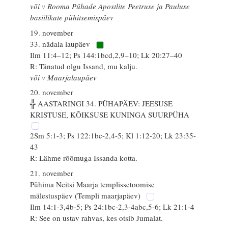
või v Rooma Pühade Apostlite Peetruse ja Pauluse
basiilikate pühitsemispäev
19. november
33. nädala laupäev
Ilm 11:4–12; Ps 144:1bcd,2,9–10; Lk 20:27–40
R: Tänatud olgu Issand, mu kalju.
või v Maarjalaupäev
20. november
╬ AASTARINGI 34. PÜHAPÄEV: JEESUSE
KRISTUSE, KÕIKSUSE KUNINGA SUURPÜHA
2Sm 5:1-3; Ps 122:1bc-2,4-5; Kl 1:12-20; Lk 23:35-
43
R: Lähme rõõmuga Issanda kotta.
21. november
Pühima Neitsi Maarja templissetoomise
mälestuspäev (Templi maarjapäev)
Ilm 14:1-3,4b-5; Ps 24:1bc-2,3-4abc,5-6; Lk 21:1-4
R: See on ustav rahvas, kes otsib Jumalat.