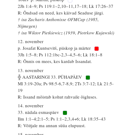
2Jh 1:4–9; Ps 119:1–2,10–11,17–18; Lk 17:26–37
R: Õndsad on need, kes käivad Seaduse järgi.
† isa Zacharis Anthonisse OFMCap (1985,
Nijmegen)
† isa Wiktor Pietkiewicz (1939, Piotrkow Kujawski)
12. november
p. Josafat Kuntsevitš, piiskop ja märter
3Jh 1:5–8; Ps 112:1bc-2,3–4,5–6; Lk 18:1–8
R: Õnnis on mees, kes kardab Issandat.
13. november
╬ AASTARINGI 33. PÜHAPÄEV
Ml 3:19-20a; Ps 98:5-6,7-8,9; 2Ts 3:7-12; Lk 21:5-
19
R: Issand mõistab kohut rahvaile õigluses.
14. november
33. nädala esmaspäev
Ilm 1:1–4;2:1–5; Ps 1:1–2,3,4+6; Lk 18:35–43
R: Võitjale ma annan süüa elupuust.
15. november