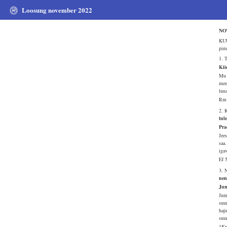
Loosung november 2022
NO
KUU
pim
1. 
Kii
Mu 
mee
lun
Rm 
2. 
tul
Pra
Jees
saa
iga
Ef 
3. 
nen
Jum
Juma
suu
haju
suu
1Kr