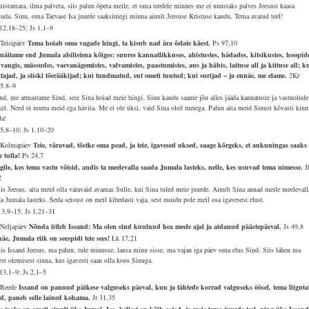
mistamata, ilma palveta, siis palun õpeta meile, et oma teedele minnes me ei unustaks palves Jeesust kaasa
suda. Sinu, oma Taevase Isa juurde saaksimegi minna ainult Jeesuse Kristuse kaudu, Tema avatud teel!
12,18–25; Js 1,1–9
 Teisipäev
Tema hoiab oma vagade hingi, ta kisub nad ära õelate käest.
Ps 97,10
näitame end Jumala abilistena kõiges: suures kannatlikkuses, ahistustes, hädades, kitsikustes, hoopid
, vangis, mässudes, vaevanägemistes, valvamistes, paastumistes, aus ja häbis, laituse all ja kiituse all; k
itajad, ja siiski tõerääkijad; kui tundmatud, ent ometi tuntud; kui surijad – ja ennäe, me elame.
2Kr
.5.8–9
and, me armastame Sind, sest Sina hoiad meie hingi. Sinu kaudu saame jõu alles jääda kannatuste ja vastuolude
kel. Need ei murra meid ega hävita. Me ei ole üksi, vaid Sina oled meiega. Palun aita meid Sinust kõvasti kinn
da!
35,8–10; Js 1,10–20
 Kolmapäev
Teie, väravad, tõstke oma pead, ja teie, igavesed uksed, saage kõrgeks, et aukuningas saaks
se tulla!
Ps 24,7
gile, kes tema vastu võtsid, andis ta meelevalla saada Jumala lasteks, neile, kes usuvad tema nimesse.
J
2
lis Jeesus, aita meid olla väravaid avamas Sulle, kui Sina tuled meie juurde. Ainult Sina annad meile meelevall
da Jumala lasteks. Seda seisust on meil kibedasti vaja, sest muidu pole meil osa igavesest elust.
 3,9–15; Js 1,21–31
 Neljapäev
Nõnda ütleb Issand: Ma olen sind kuulnud hea meele ajal ja aidanud päästepäeval.
Js 49,8
äe, Jumala riik on seespidi teie sees!
Lk 17,21
lis Issand Jeesus, ma palun, tule minusse, lausa minu sisse, ma vajan iga päev oma elus Sind. Siis lähen ma
est olemisest sinna, kus igavesti saan olla koos Sinuga.
13,1–9; Js 2,1–5
 Reede
Issand on pannud päikese valguseks päeval, kuu ja tähtede korrad valguseks öösel, tema liigut
d, paneb selle lained kohama.
Jr 31,35