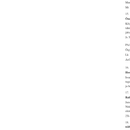
Muu
Mt 
15.
Õnd
Kõi
täh
jät
Js 
PA
Õig
Lk 
Jut
16.
Hoo
Iss
tug
ja h
17.
Rah
Jees
Nüü
ole
2Ts
18.
näi