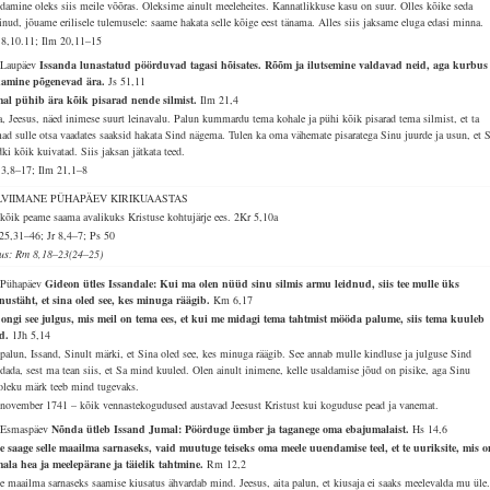
ldamine oleks siis meile võõras. Oleksime ainult meeleheites. Kannatlikkuse kasu on suur. Olles kõike seda
inud, jõuame erilisele tulemusele: saame hakata selle kõige eest tänama. Alles siis jaksame eluga edasi minna.
18,10.11; Ilm 20,11–15
 Laupäev
Issanda lunastatud pöörduvad tagasi hõisates. Rõõm ja ilutsemine valdavad neid, aga kurbus
amine põgenevad ära.
Js 51,11
al pühib ära kõik pisarad nende silmist.
Ilm 21,4
a, Jeesus, näed inimese suurt leinavalu. Palun kummardu tema kohale ja pühi kõik pisarad tema silmist, et ta
mad sulle otsa vaadates saaksid hakata Sind nägema. Tulen ka oma vähemate pisaratega Sinu juurde ja usun, et 
ki kõik kuivatad. Siis jaksan jätkata teed.
 3,8–17; Ilm 21,1–8
LVIIMANE PÜHAPÄEV KIRIKUAASTAS
kõik peame saama avalikuks Kristuse kohtujärje ees.
2Kr 5,10a
25,31–46; Jr 8,4–7; Ps 50
lus: Rm 8,18–23(24–25)
 Pühapäev
Gideon ütles Issandale: Kui ma olen nüüd sinu silmis armu leidnud, siis tee mulle üks
nustäht, et sina oled see, kes minuga räägib.
Km 6,17
 ongi see julgus, mis meil on tema ees, et kui me midagi tema tahtmist mööda palume, siis tema kuuleb
id.
1Jh 5,14
palun, Issand, Sinult märki, et Sina oled see, kes minuga räägib. See annab mulle kindluse ja julguse Sind
ldada, sest ma tean siis, et Sa mind kuuled. Olen ainult inimene, kelle usaldamise jõud on pisike, aga Sinu
ioleku märk teeb mind tugevaks.
 november 1741 – kõik vennastekogudused austavad Jeesust Kristust kui koguduse pead ja vanemat.
 Esmaspäev
Nõnda ütleb Issand Jumal: Pöörduge ümber ja taganege oma ebajumalaist.
Hs 14,6
e saage selle maailma sarnaseks, vaid muutuge teiseks oma meele uuendamise teel, et te uuriksite, mis o
ala hea ja meelepärane ja täielik tahtmine.
Rm 12,2
le maailma sarnaseks saamise kiusatus ähvardab mind. Jeesus, aita palun, et kiusaja ei saaks meelevalda mu üle