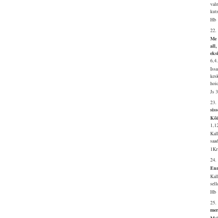
val
kut
Hb 
22.
Me 
all
eks
6,4
Iss
kes
hoi
Js 
23.
sis
Kõi
1,1
Kal
saa
1Kr
24.
Enn
Kal
sell
Hb 
25.
mer