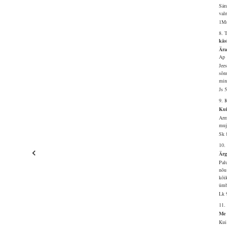
Sär
valm
1Ms
8. 
käs
Ära
Ap 
Jee
sõn
mine
Js 
9. 
Kui
Arm
muj
Sk 
10.
Ärg
Pal
nõu
kõi
ümb
Lk 
11.
Me 
Kui