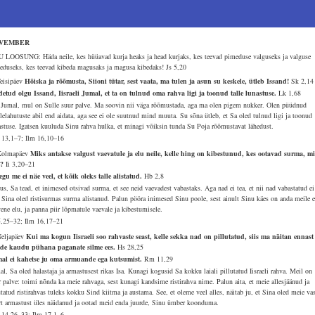
VEMBER
 LOOSUNG: Häda neile, kes hüüavad kurja heaks ja head kurjaks, kes teevad pimeduse valguseks ja valguse
eduseks, kes teevad kibeda magusaks ja magusa kibedaks!
Js 5,20
Teisipäev
Hõiska ja rõõmusta, Siioni tütar, sest vaata, ma tulen ja asun su keskele, ütleb Issand!
Sk 2,14
detud olgu Issand, Iisraeli Jumal, et ta on tulnud oma rahva ligi ja toonud talle lunastuse.
Lk 1,68
Jumal, mul on Sulle suur palve. Ma soovin nii väga rõõmustada, aga ma olen pigem nukker. Olen püüdnud
lelahutuste abil end aidata, aga see ei ole suutnud mind muuta. Su sõna ütleb, et Sa oled tulnud ligi ja toonud
astuse. Igatsen kuuluda Sinu rahva hulka, et minagi võiksin tunda Su Poja rõõmustavat lähedust.
13,1–7; Ilm 16,10–16
Kolmapäev
Miks antakse valgust vaevatule ja elu neile, kelle hing on kibestunud, kes ootavad surma, mi
e?
Ii 3,20–21
egu me ei näe veel, et kõik oleks talle alistatud.
Hb 2,8
us, Sa tead, et inimesed otsivad surma, et see neid vaevadest vabastaks. Aga nad ei tea, et nii nad vabastatud ei
. Sina oled ristisurmas surma alistanud. Palun pööra inimesed Sinu poole, sest ainult Sinu käes on anda meile e
vene elu, ja panna piir lõpmatule vaevale ja kibestumisele.
5,25–32; Ilm 16,17–21
Neljapäev
Kui ma kogun Iisraeli soo rahvaste seast, kelle sekka nad on pillutatud, siis ma näitan ennast
de kaudu pühana paganate silme ees.
Hs 28,25
al ei kahetse ju oma armuande ega kutsumist.
Rm 11,29
l, Sa oled halastaja ja armastusest rikas Isa. Kunagi kogusid Sa kokku laiali pillutatud Iisraeli rahva. Meil on
r palve: toimi nõnda ka meie rahvaga, sest kunagi kandsime ristirahva nime. Palun aita, et meie allesjäänud ja
tatud ristirahvas tuleks kokku Sind kiitma ja austama. See, et oleme veel alles, näitab ju, et Sina oled meie va
rt armastust üles näidanud ja ootad meid enda juurde, Sinu ümber koonduma.
 14,26–33; Ilm 17,1–6