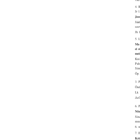
4. 
Jr 
Jee
Jää
soo
Jh 
5. 
Ma 
ei 
mei
Kui
Pal
Sin
Õp 
3.
Õnd
Lk 
Jut
6. 
Nõn
Sin
muu
6. 
7. 
Kri