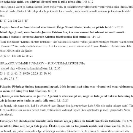
ke eeskujuks neid, kes pärivad tõotused usu ja pika meele tõttu.
Hb 6,12
ldust Jumala vastu ja kannatlikkust läheb meile vaja, et oleksime ette valmistatud vastu võtma seda, mida Jum
b meile anda. Tahtes kõike ülepeakaela ja kiiresti kätte saada, jääme ainult eemalt vaatama ja kahetsus kestab
esti.
13,17–21; Ilm 22,6–15
 Laupäev
Issand on kuulutanud maa ääreni: Öelge Siioni tütrele: Vaata, su pääste tuleb!
Js 62,11
detud olgu Jumal, meie Issanda Jeesuse Kristuse Isa, kes oma suurest halastusest on meid uuesti
nitanud elavaks lootuseks Jeesuse Kristuse ülestõusmise läbi surnuist.
1Pt 1,3
sulle üteldakse: "Kristus on üles tõusnud!", kas sa saad siis täiesti vabalt ja suure rõõmuga hüüda: "Ta on tõest
s tõusnud!"? See saab sündida ainult siis, kui ka sina oled uuesti sünnitatud Jeesuse Kristuse ülestõusmise läbi
uist. Mõtle selle üle järele.
 3,(13)14–18; Ilm 22,16–21
RIKUAASTA VIIMANE PÜHAPÄEV – SURNUTEMÄLESTUSPÜHA
e niuded olgu vöötatud ja lambid põlegu.
Lk 12,35
25,1–13; Js 65,17–19(20–22)23–25; Ps 90
lus: Ilm 21,1–7
 Pühapäev
Pöörduge ümber, taganenud lapsed, ütleb Issand, sest mina olen võtnud teid oma valdusesse;
a võtan teid ning viin teid Siionisse.
Jr 3,14
g tõusis ja asus teele oma isa juurde. Aga kui ta alles kaugel oli, nägi isa teda ja tal hakkas hale ning t
ksis ja langes poja kaela ja andis talle suud.
Lk 15,20
as Jumal, mis saaks siis, kui Sa võtaksid igast linnast ühe ja suguvõsast kaks? Mis siis neist teistest saab? Tä
d, et Sa oled siiski valmis hellalt vastu võtma kõik kadunud lapsed, kes kahetsedes ja meelt parandades Sinu
rde tulevad.
 Esmaspäev
Me alandaksime iseendid oma Jumala ees ja paluksime temalt õnnelikku teekonda.
Esr 8,21
sus ütleb: Mina olen tee ja tõde ja elu. Ükski ei saa minna Isa juurde muidu kui minu kaudu.
Jh 14,6
as Jumal, kui juba Esrale oli selge, et ühelegi vastutusrikkale teele ei ole võimalik minna ilma vaimselt ette