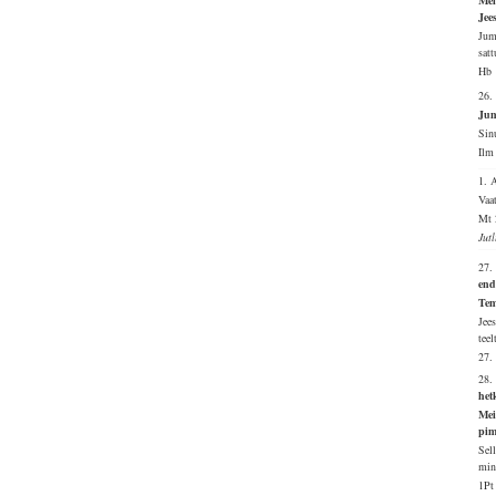
Mei
Jee
Jum
satt
Hb 
26.
Jum
Sin
Ilm
1.
Vaat
Mt 
Jut
27.
end
Tem
Jee
tee
27.
28.
het
Mei
pim
Sel
min
1Pt