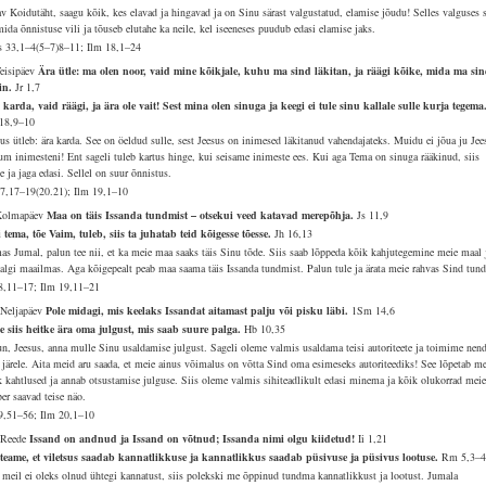
av Koidutäht, saagu kõik, kes elavad ja hingavad ja on Sinu särast valgustatud, elamise jõudu! Selles valguses 
ida õnnistuse vili ja tõuseb elutahe ka neile, kel iseeneses puudub edasi elamise jaks.
 33,1–4(5–7)8–11; Ilm 18,1–24
Teisipäev
Ära ütle: ma olen noor, vaid mine kõikjale, kuhu ma sind läkitan, ja räägi kõike, mida ma si
in.
Jr 1,7
 karda, vaid räägi, ja ära ole vait! Sest mina olen sinuga ja keegi ei tule sinu kallale sulle kurja tegema
18,9–10
sus ütleb: ära karda. See on öeldud sulle, sest Jeesus on inimesed läkitanud vahendajateks. Muidu ei jõua ju Jee
um inimesteni! Ent sageli tuleb kartus hinge, kui seisame inimeste ees. Kui aga Tema on sinuga rääkinud, siis
 ja jaga edasi. Sellel on suur õnnistus.
57,17–19(20.21); Ilm 19,1–10
Kolmapäev
Maa on täis Issanda tundmist – otsekui veed katavad merepõhja.
Js 11,9
 tema, tõe Vaim, tuleb, siis ta juhatab teid kõigesse tõesse.
Jh 16,13
as Jumal, palun tee nii, et ka meie maa saaks täis Sinu tõde. Siis saab lõppeda kõik kahjutegemine meie maal 
algi maailmas. Aga kõigepealt peab maa saama täis Issanda tundmist. Palun tule ja ärata meie rahvas Sind tun
8,11–17; Ilm 19,11–21
 Neljapäev
Pole midagi, mis keelaks Issandat aitamast palju või pisku läbi.
1Sm 14,6
e siis heitke ära oma julgust, mis saab suure palga.
Hb 10,35
un, Jeesus, anna mulle Sinu usaldamise julgust. Sageli oleme valmis usaldama teisi autoriteete ja toimime nen
 järele. Aita meid aru saada, et meie ainus võimalus on võtta Sind oma esimeseks autoriteediks! See lõpetab me
k kahtlused ja annab otsustamise julguse. Siis oleme valmis sihiteadlikult edasi minema ja kõik olukorrad mei
er saavad teise näo.
9,51–56; Ilm 20,1–10
 Reede
Issand on andnud ja Issand on võtnud; Issanda nimi olgu kiidetud!
Ii 1,21
teame, et viletsus saadab kannatlikkuse ja kannatlikkus saadab püsivuse ja püsivus lootuse.
Rm 5,3–
 meil ei oleks olnud ühtegi kannatust, siis polekski me õppinud tundma kannatlikkust ja lootust. Jumala