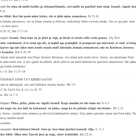
Reede
Su sõna oli mulle lustiks ja südamerõõmuks, sest mulle on pandud sinu nimi, Issand, vägede Ju
15,16
sus ütleb: Kui teie peate minu käske, siis te jääte minu armastusse.
Jh 15,10
da Jumala armastusse, see on kõige suurem ja erilisem, mida keegi üldse soovida oskaks. See on iga päev meie
v ja meie palve.
18,28–32; Ilm 17,7–14
Laupäev
Issand, Sinu käes on ju jõud ja vägi, ja ükski ei suuda sulle vastu panna.
2Aj 20,6
olen veendunud, et ei surm ega elu, ei inglid ega peainglid, ei praegused ega tulevased, ei väed, ei kõrg
sügavus ega mis tahes muu loodu suuda meid lahutada Jumala armastusest, mis on Kristuses Jeesuses,
e Issandas.
Rm 8,38–39
 Jumal meid armastab oma Pojas Jeesuses Kristuses, siis muud pole meile tarvis. Jeesus, me armastame Sind.
un anna meile usk, et mis iganes ka juhtub, ükski jõud ei saa meid lahutada Isa igavesest armastusest. Me jääm
uga kokku köidetuks!
3,1–8; Ilm 17,15–18
 PÜHAPÄEV ENNE UUT KIRIKUAASTAT
sad on rahutegijad, sest neid hüütakse Jumala lasteks.
Mt 5,9
17,20–24(25-30); Ii 14,1–6; Ps 75
lus: Rm 14,7–9
Pühapäev
Püha, püha, püha on vägede Issand! Kogu maailm on täis tema au!
Js 6,3
da nagu see, kes teid on kutsunud, on püha, saage ka ise pühaks kõigis eluviisides.
1Pt 1,15
a, Jeesus, suudad minu olemuse ja eluviisid kardinaalselt muuta. Sinu järele igatsedes annan end Sinu kätte. Pa
da ja uuenda mind!
november - .
Esmaspäev
Iisai kännust tõuseb võrse ja võsu tema juurtest kannab vilja.
Js 11,1
stus ütleb: Mina olen Taaveti juur ja sugu, särav koidutäht.
Ilm 22,16