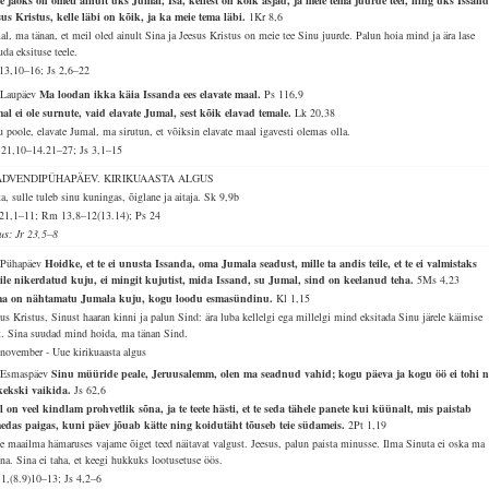
e jaoks on ometi ainult üks Jumal, Isa, kellest on kõik asjad, ja meie tema juurde teel, ning üks Issand
sus Kristus, kelle läbi on kõik, ja ka meie tema läbi.
1Kr 8,6
al, ma tänan, et meil oled ainult Sina ja Jeesus Kristus on meie tee Sinu juurde. Palun hoia mind ja ära lase
uda eksituse teele.
13,10–16; Js 2,6–22
 Laupäev
Ma loodan ikka käia Issanda ees elavate maal.
Ps 116,9
al ei ole surnute, vaid elavate Jumal, sest kõik elavad temale.
Lk 20,38
u poole, elavate Jumal, ma sirutun, et võiksin elavate maal igavesti olemas olla.
 21,10–14.21–27; Js 3,1–15
 ADVENDIPÜHAPÄEV. KIRIKUAASTA ALGUS
a, sulle tuleb sinu kuningas, õiglane ja aitaja.
Sk 9,9b
21,1–11; Rm 13,8–12(13.14); Ps 24
lus: Jr 23,5–8
 Pühapäev
Hoidke, et te ei unusta Issanda, oma Jumala seadust, mille ta andis teile, et te ei valmistaks
ile nikerdatud kuju, ei mingit kujutist, mida Issand, su Jumal, sind on keelanud teha.
5Ms 4,23
a on nähtamatu Jumala kuju, kogu loodu esmasündinu.
Kl 1,15
sus Kristus, Sinust haaran kinni ja palun Sind: ära luba kellelgi ega millelgi mind eksitada Sinu järele käimise
lt. Sina suudad mind hoida, ma tänan Sind.
 november - Uue kirikuaasta algus
 Esmaspäev
Sinu müüride peale, Jeruusalemm, olen ma seadnud vahid; kogu päeva ja kogu öö ei tohi 
kekski vaikida.
Js 62,6
l on veel kindlam prohvetlik sõna, ja te teete hästi, et te seda tähele panete kui küünalt, mis paistab
edas paigas, kuni päev jõuab kätte ning koidutäht tõuseb teie südameis.
2Pt 1,19
le maailma hämaruses vajame õiget teed näitavat valgust. Jeesus, palun paista minusse. Ilma Sinuta ei oska ma
na. Sina ei taha, et keegi hukkuks lootusetuse öös.
 1,(8.9)10–13; Js 4,2–6