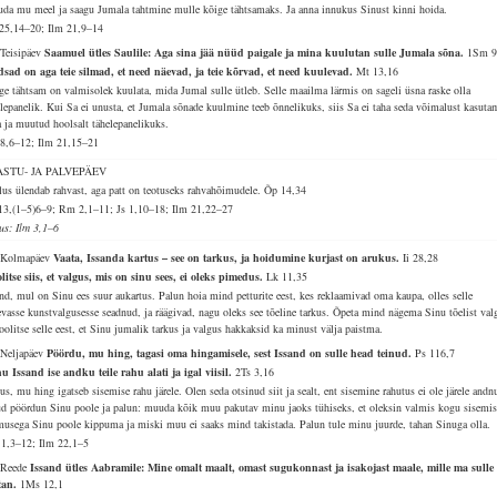
da mu meel ja saagu Jumala tahtmine mulle kõige tähtsamaks. Ja anna innukus Sinust kinni hoida.
25,14–20; Ilm 21,9–14
 Teisipäev
Saamuel ütles Saulile: Aga sina jää nüüd paigale ja mina kuulutan sulle Jumala sõna.
1Sm 9
sad on aga teie silmad, et need näevad, ja teie kõrvad, et need kuulevad.
Mt 13,16
ge tähtsam on valmisolek kuulata, mida Jumal sulle ütleb. Selle maailma lärmis on sageli üsna raske olla
elepanelik. Kui Sa ei unusta, et Jumala sõnade kuulmine teeb õnnelikuks, siis Sa ei taha seda võimalust kasuta
ta ja muutud hoolsalt tähelepanelikuks.
58,6–12; Ilm 21,15–21
ASTU- JA PALVEPÄEV
lus ülendab rahvast, aga patt on teotuseks rahvahõimudele.
Õp 14,34
13,(1–5)6–9; Rm 2,1–11; Js 1,10–18; Ilm 21,22–27
lus: Ilm 3,1–6
 Kolmapäev
Vaata, Issanda kartus – see on tarkus, ja hoidumine kurjast on arukus.
Ii 28,28
litse siis, et valgus, mis on sinu sees, ei oleks pimedus.
Lk 11,35
and, mul on Sinu ees suur aukartus. Palun hoia mind petturite eest, kes reklaamivad oma kaupa, olles selle
evasse kunstvalgusesse seadnud, ja räägivad, nagu oleks see tõeline tarkus. Õpeta mind nägema Sinu tõelist val
oolitse selle eest, et Sinu jumalik tarkus ja valgus hakkaksid ka minust välja paistma.
 Neljapäev
Pöördu, mu hing, tagasi oma hingamisele, sest Issand on sulle head teinud.
Ps 116,7
u Issand ise andku teile rahu alati ja igal viisil.
2Ts 3,16
us, mu hing igatseb sisemise rahu järele. Olen seda otsinud siit ja sealt, ent sisemine rahutus ei ole järele andn
d pöördun Sinu poole ja palun: muuda kõik muu pakutav minu jaoks tühiseks, et oleksin valmis kogu sisemis
musega Sinu poole kippuma ja miski muu ei saaks mind takistada. Palun tule minu juurde, tahan Sinuga olla.
 1,3–12; Ilm 22,1–5
 Reede
Issand ütles Aabramile: Mine omalt maalt, omast sugukonnast ja isakojast maale, mille ma sulle
tan.
1Ms 12,1