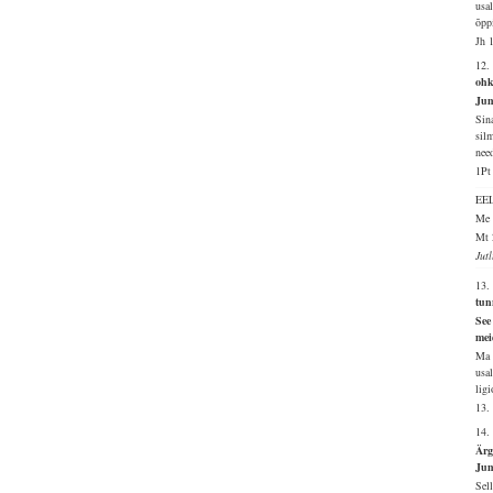
usa
õpp
Jh 
12.
ohk
Jum
Sin
sil
need
1Pt
EE
Me 
Mt 
Jut
13.
tun
See
me
Ma 
usa
lig
13.
14.
Ärg
Jum
Sel