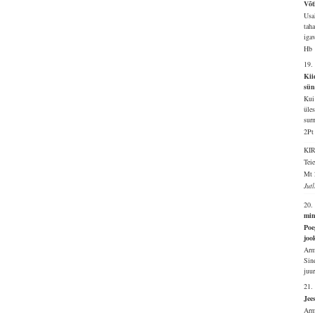
Võt
Usa
taha
igav
Hb 
19.
Kii
sün
Kui 
üle
surn
2Pt
KI
Tei
Mt 
Jut
20.
min
Poe
joo
Arm
Sin
juu
21.
Jee
Arm