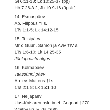
Gl 6:11-18; Lk 10:25-37 (pp)
Hb 7:26-8:2; Jh 10:9-16 (üpsk.)
14. Esmaspäev
Ap. Filippus †I s.
1Ts 1:1-5; Lk 14:12-15
15. Teisipäev
Mr-d Guuri, Samon ja Aviv †IV s.
1Ts 1:6-10; Lk 14:25-35
Jõulupaastu algus
16. Kolmapäev
Taassünni päev
Ap. ev. Matteus †I s.
1Ts 2:1-8; Lk 15:1-10
17. Neljapäev
Uus-Kaisarea psk. imet. Grigoori †270;
Whitby vg. Hilda †680