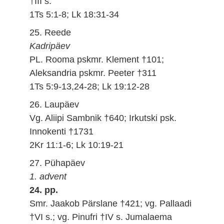
†III s.
1Ts 5:1-8; Lk 18:31-34
25. Reede
Kadripäev
PL. Rooma pskmr. Klement †101;
Aleksandria pskmr. Peeter †311
1Ts 5:9-13,24-28; Lk 19:12-28
26. Laupäev
Vg. Aliipi Sambnik †640; Irkutski psk.
Innokenti †1731
2Kr 11:1-6; Lk 10:19-21
27. Pühapäev
1. advent
24. pp.
Smr. Jaakob Pärslane †421; vg. Pallaadi
†VI s.; vg. Pinufri †IV s. Jumalaema