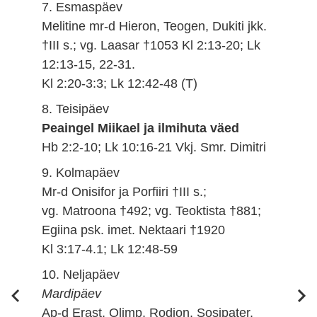
7. Esmaspäev
Melitine mr-d Hieron, Teogen, Dukiti jkk.
†III s.; vg. Laasar †1053 Kl 2:13-20; Lk
12:13-15, 22-31.
Kl 2:20-3:3; Lk 12:42-48 (T)
8. Teisipäev
Peaingel Miikael ja ilmihuta väed
Hb 2:2-10; Lk 10:16-21 Vkj. Smr. Dimitri
9. Kolmapäev
Mr-d Onisifor ja Porfiiri †III s.;
vg. Matroona †492; vg. Teoktista †881;
Egiina psk. imet. Nektaari †1920
Kl 3:17-4.1; Lk 12:48-59
10. Neljapäev
Mardipäev
Ap-d Erast, Olimp, Rodion, Sosipater,