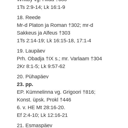
1Ts 2:9-14; Lk 16:1-9
18. Reede
Mr-d Platon ja Roman †302; mr-d
Sakkeus ja Alfeus †303
1Ts 2:14-19; Lk 16:15-18, 17:1-4
19. Laupäev
Prh. Obadja †IX s.; mr. Varlaam †304
2Kr 8:1-5; Lk 9:57-62
20. Pühapäev
23. pp.
EP. Kümnelinna vg. Grigoori †816;
Konst. üpsk. Prokl †446
6. v. HE Mt 28:16-20.
Ef 2:4-10; Lk 12:16-21
21. Esmaspäev