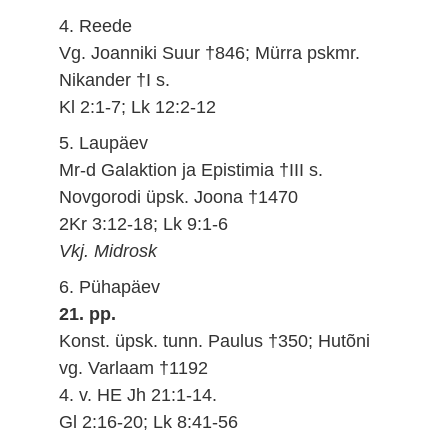
4. Reede
Vg. Joanniki Suur †846; Mürra pskmr.
Nikander †I s.
Kl 2:1-7; Lk 12:2-12
5. Laupäev
Mr-d Galaktion ja Epistimia †III s.
Novgorodi üpsk. Joona †1470
2Kr 3:12-18; Lk 9:1-6
Vkj. Midrosk
6. Pühapäev
21. pp.
Konst. üpsk. tunn. Paulus †350; Hutõni
vg. Varlaam †1192
4. v. HE Jh 21:1-14.
Gl 2:16-20; Lk 8:41-56