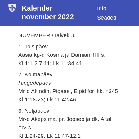
Kalender
Info
november 2022
Seaded
NOVEMBER / talvekuu
1. Teisipäev
Aasia kp-d Kosma ja Damian †III s.
Kl 1:1-2,7-11; Lk 11:34-41
2. Kolmapäev
Hingedepäev
Mr-d Akindin, Pigaasi, Elpidifor jkk. †345
Kl 1:18-23; Lk 11:42-46
3. Neljapäev
Mr-d Akepsima, pr. Joosep ja dk. Aital
†IV s.
Kl 1:24-29; Lk 11:47-12:1