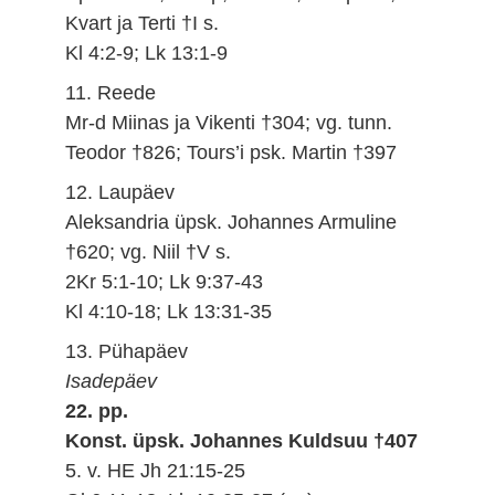
Kvart ja Terti †I s.
Kl 4:2-9; Lk 13:1-9
11. Reede
Mr-d Miinas ja Vikenti †304; vg. tunn.
Teodor †826; Tours’i psk. Martin †397
12. Laupäev
Aleksandria üpsk. Johannes Armuline
†620; vg. Niil †V s.
2Kr 5:1-10; Lk 9:37-43
Kl 4:10-18; Lk 13:31-35
13. Pühapäev
Isadepäev
22. pp.
Konst. üpsk. Johannes Kuldsuu †407
5. v. HE Jh 21:15-25