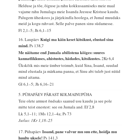
Helduse ja tõe, õiguse ja rahu kokkusaamiseks meie maal
vajame rahu Jumalaga meie Issanda Jeesuse Kristuse kaudu.
Palugem üheskoos ja järjekindla hoolega, et Jumal muudaks
meid ja kogu rahvast. Selle palve panen sinu südamesse.
Fl 2,1–5; Jh 6,1–15
Kuigi ma käin keset kitsikust, elustad sina
16. Laupäev
mind.
Ps 138,7
Me näitame end Jumala abilistena kõiges: suures
kannatlikkuses, ahistustes, hädades, kitsikustes.
2Kr 6,4
Ükskõik mis meie ümber toimub, kuid Sina, Issand, suudad
mind elustada ja märkama panna, et Sinu abi tuleb just nüüd
mind aitama.
Gl 6,1–5; Jh 6,16–21
5. PÜHAPÄEV PÄRAST KOLMAINUPÜHA
Teie olete armust õndsaks saanud usu kaudu ja see pole
mitte teist enestest: see on Jumala and.
Ef 2,8
Lk 5,1–11; 1Ms 12,1–4a; Ps 73
Jutlus: 1Kr 1,18–25
Issand, pane valvur mu suu ette, hoidja mu
17. Pühapäev
huulte uksele!
Ps 141,3