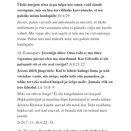
Ükski nurjatu sõna ärgu tulgu teie suust, vaid ainult
seesugune, mis on hea tarvilikuks kasvatuseks, et see
pakuks mõnu kuulajaile.
Ef 4,29
Jeesus, palun valvurit mu mõistusele ja suu ette, et ükski
mõtlematu ja ettevaatamatu sõna ei pääseks välja mu huulte
vahelt. Ma vajan abi, sest sageli ei tule ma ise valvamisega
toime. Palun aita mul rääkida seda, mis pakub mõnu
kuulajaile.
Jeremija ütles: Oma rahva, mu tütre
18. Esmaspäev
vigastuse pärast olen ma murdunud. Kas Gileadis ei ole
palsamit või ei ole seal ravijat?
Jr 8,21.22
Jeesus ütleb jüngritele: Kui te lähete kuhugi linna ja teid
võetakse vastu, siis sööge, mida teile ette pannakse, ja
tehke terveks sealsed haiged ja öelge neile: Jumala riik on
teie lähedal.
Lk 10,8–9
Miks on rahvas haige? Ei ole hingehädast ravitsejaid.
Hukkamõistjad ja maailma lõpu kuulutajad ei suuda aidata.
Jeesuse Kristuse kaudu saavad abi need, kes Teda usaldama
hakkavad, sest nad usuvad, et Jumala riik on tulnud meie
juurde.
Jr 20,7–11; Jh 6,22–34
Issanda ingel on leerina nende ümber, kes
19. Teisipäev