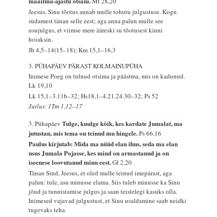
maailma-ajastu otsani.
Mt 28,20
Jeesus, Sinu tõotus annab mulle tohutu julgustuse. Kogu
südamest tänan selle eest; aga anna palun mulle see
usujulgus, et viimse mere ääreski su tõotusest kinni
hoiaksin.
Jh 4,5–14(15–18); Km 15,1–16,3
3. PÜHAPÄEV PÄRAST KOLMAINUPÜHA
Inimese Poeg on tulnud otsima ja päästma, mis on kadunud.
Lk 19,10
Lk 15,1–3.11b–32; Hs18,1–4.21.24.30–32; Ps 52
Jutlus: 1Tm 1,12–17
Tulge, kuulge kõik, kes kardate Jumalat, ma
3. Pühapäev
jutustan, mis tema on teinud mu hingele.
Ps 66,16
Paulus kirjutab: Mida ma nüüd elan ihus, seda ma elan
usus Jumala Pojasse, kes mind on armastanud ja on
iseenese loovutanud minu eest.
Gl 2,20
Tänan Sind, Jeesus, et oled mulle teinud imepärast, aga
palun: tule, asu minusse elama. Siis tuleb minusse ka Sinu
jõud ja tunnistamise julgus ja saan teistelegi kasuks olla.
Inimesed vajavad julgustust, et Sinu usaldamine saab neidki
tugevaks teha.