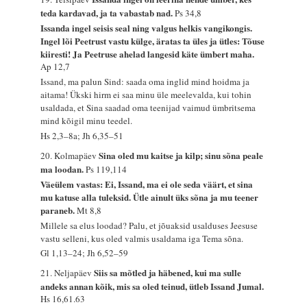
teda kardavad, ja ta vabastab nad.
Ps 34,8
Issanda ingel seisis seal ning valgus helkis vangikongis.
Ingel lõi Peetrust vastu külge, äratas ta üles ja ütles: Tõuse
kiiresti! Ja Peetruse ahelad langesid käte ümbert maha.
Ap 12,7
Issand, ma palun Sind: saada oma inglid mind hoidma ja
aitama! Ükski hirm ei saa minu üle meelevalda, kui tohin
usaldada, et Sina saadad oma teenijad vaimud ümbritsema
mind kõigil minu teedel.
Hs 2,3–8a; Jh 6,35–51
Sina oled mu kaitse ja kilp; sinu sõna peale
20. Kolmapäev
ma loodan.
Ps 119,114
Väeülem vastas: Ei, Issand, ma ei ole seda väärt, et sina
mu katuse alla tuleksid. Ütle ainult üks sõna ja mu teener
paraneb.
Mt 8,8
Millele sa elus loodad? Palu, et jõuaksid usalduses Jeesuse
vastu selleni, kus oled valmis usaldama iga Tema sõna.
Gl 1,13–24; Jh 6,52–59
Siis sa mõtled ja häbened, kui ma sulle
21. Neljapäev
andeks annan kõik, mis sa oled teinud, ütleb Issand Jumal.
Hs 16,61.63