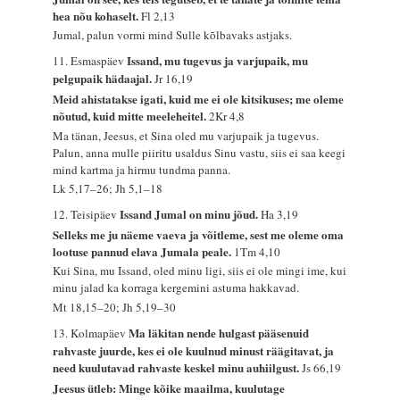
hea nõu kohaselt.
Fl 2,13
Jumal, palun vormi mind Sulle kõlbavaks astjaks.
Issand, mu tugevus ja varjupaik, mu
11. Esmaspäev
pelgupaik hädaajal.
Jr 16,19
Meid ahistatakse igati, kuid me ei ole kitsikuses; me oleme
nõutud, kuid mitte meeleheitel.
2Kr 4,8
Ma tänan, Jeesus, et Sina oled mu varjupaik ja tugevus.
Palun, anna mulle piiritu usaldus Sinu vastu, siis ei saa keegi
mind kartma ja hirmu tundma panna.
Lk 5,17–26; Jh 5,1–18
Issand Jumal on minu jõud.
12. Teisipäev
Ha 3,19
Selleks me ju näeme vaeva ja võitleme, sest me oleme oma
lootuse pannud elava Jumala peale.
1Tm 4,10
Kui Sina, mu Issand, oled minu ligi, siis ei ole mingi ime, kui
minu jalad ka korraga kergemini astuma hakkavad.
Mt 18,15–20; Jh 5,19–30
Ma läkitan nende hulgast pääsenuid
13. Kolmapäev
rahvaste juurde, kes ei ole kuulnud minust räägitavat, ja
need kuulutavad rahvaste keskel minu auhiilgust.
Js 66,19
Jeesus ütleb: Minge kõike maailma, kuulutage