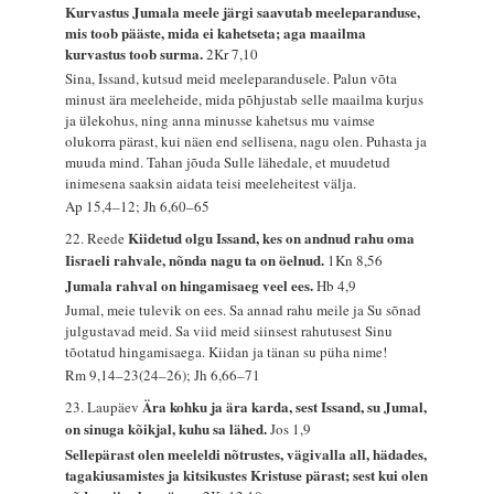
Kurvastus Jumala meele järgi saavutab meeleparanduse,
mis toob pääste, mida ei kahetseta; aga maailma
kurvastus toob surma.
2Kr 7,10
Sina, Issand, kutsud meid meeleparandusele. Palun võta
minust ära meeleheide, mida põhjustab selle maailma kurjus
ja ülekohus, ning anna minusse kahetsus mu vaimse
olukorra pärast, kui näen end sellisena, nagu olen. Puhasta ja
muuda mind. Tahan jõuda Sulle lähedale, et muudetud
inimesena saaksin aidata teisi meeleheitest välja.
Ap 15,4–12; Jh 6,60–65
Kiidetud olgu Issand, kes on andnud rahu oma
22. Reede
Iisraeli rahvale, nõnda nagu ta on öelnud.
1Kn 8,56
Jumala rahval on hingamisaeg veel ees.
Hb 4,9
Jumal, meie tulevik on ees. Sa annad rahu meile ja Su sõnad
julgustavad meid. Sa viid meid siinsest rahutusest Sinu
tõotatud hingamisaega. Kiidan ja tänan su püha nime!
Rm 9,14–23(24–26); Jh 6,66–71
Ära kohku ja ära karda, sest Issand, su Jumal,
23. Laupäev
on sinuga kõikjal, kuhu sa lähed.
Jos 1,9
Sellepärast olen meeleldi nõtrustes, vägivalla all, hädades,
tagakiusamistes ja kitsikustes Kristuse pärast; sest kui olen