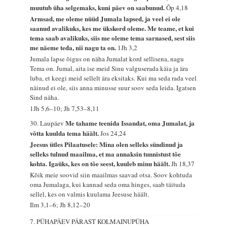
muutub üha selgemaks, kuni päev on saabunud.
Õp 4,18
Armsad, me oleme nüüd Jumala lapsed, ja veel ei ole
saanud avalikuks, kes me ükskord oleme. Me teame, et kui
tema saab avalikuks, siis me oleme tema sarnased, sest siis
me näeme teda, nii nagu ta on.
1Jh 3,2
Jumala lapse õigus on näha Jumalat kord sellisena, nagu
Tema on. Jumal, aita ise meid Sinu valguserada käia ja ära
luba, et keegi meid sellelt ära eksitaks. Kui ma seda rada veel
näinud ei ole, siis anna minusse suur soov seda leida. Igatsen
Sind näha.
1Jh 5,6–10; Jh 7,53–8,11
Me tahame teenida Issandat, oma Jumalat, ja
30. Laupäev
võtta kuulda tema häält.
Jos 24,24
Jeesus ütles Pilaatusele: Mina olen selleks sündinud ja
selleks tulnud maailma, et ma annaksin tunnistust tõe
kohta. Igaüks, kes on tõe seest, kuuleb minu häält.
Jh 18,37
Kõik meie soovid siin maailmas saavad otsa. Soov kohtuda
oma Jumalaga, kui kannad seda oma hinges, saab täituda
sellel, kes on valmis kuulama Jeesuse häält.
Ilm 3,1–6; Jh 8,12–20
7. PÜHAPÄEV PÄRAST KOLMAINUPÜHA