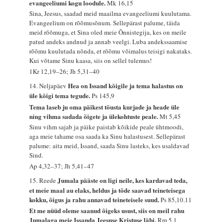
evangeeliumi kogu loodule.
Mk 16,15
Sina, Jeesus, saadad meid maailma evangeeliumi kuulutama.
Evangeelium on rõõmusõnum. Sellepärast palume, täida
meid rõõmuga, et Sina oled meie Õnnistegija, kes on meile
patud andeks andnud ja annab veelgi. Luba andekssaamise
rõõmu kuulutada nõnda, et rõõmu võimalus teisigi nakataks.
Kui võtame Sinu kaasa, siis on sellel tulemus!
1Kr 12,19–26; Jh 5,31–40
Hea on Issand kõigile ja tema halastus on
14. Neljapäev
üle kõigi tema tegude.
Ps 145,9
Tema laseb ju oma päikest tõusta kurjade ja heade üle
ning vihma sadada õigete ja ülekohtuste peale.
Mt 5,45
Sinu vihm sajab ja päike paistab kõikide peale ühtmoodi,
aga meie tahame osa saada ka Sinu halastusest. Sellepärast
palume: aita meid, Issand, saada Sinu lasteks, kes usaldavad
Sind.
Ap 4,32–37; Jh 5,41–47
Jumala pääste on ligi neile, kes kardavad teda,
15. Reede
et meie maal au elaks, heldus ja tõde saavad teineteisega
kokku, õigus ja rahu annavad teineteisele suud.
Ps 85,10.11
Et me nüüd oleme saanud õigeks usust, siis on meil rahu
Jumalaga meie Issanda Jeesuse Kristuse läbi.
Rm 5,1