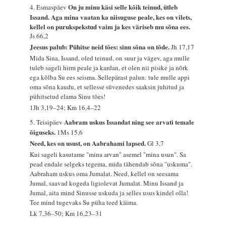
On ju minu käsi selle kõik teinud, ütleb
4. Esmaspäev
Issand. Aga mina vaatan ka niisuguse peale, kes on vilets,
kellel on purukspekstud vaim ja kes väriseb mu sõna ees.
Js 66,2
Jeesus palub: Pühitse neid tões: sinu sõna on tõde.
Jh 17,17
Mida Sina, Issand, oled teinud, on suur ja vägev, aga mulle
tuleb sageli hirm peale ja kardan, et olen nii pisike ja nõrk
ega kõlba Su ees seisma. Sellepärast palun: tule mulle appi
oma sõna kaudu, et sellesse süvenedes saaksin juhitud ja
pühitsetud elama Sinu tões!
1Jh 3,19–24; Km 16,4–22
Aabram uskus Issandat ning see arvati temale
5. Teisipäev
õiguseks.
1Ms 15,6
Need, kes on usust, on Aabrahami lapsed.
Gl 3,7
Kui sageli kasutame "mina arvan" asemel "mina usun". Sa
pead endale selgeks tegema, mida tähendab sõna "uskuma".
Aabraham uskus oma Jumalat. Need, kellel on seesama
Jumal, saavad kogeda ligiolevat Jumalat. Minu Issand ja
Jumal, aita mind Sinusse uskuda ja selles usus kindel olla!
Tee mind tugevaks Su püha teed käima.
Lk 7,36–50; Km 16,23–31