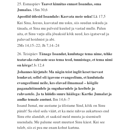
Taavet kinnitas ennast Issandas, oma
25. Esmaspäev
Jumalas.
1Sm 30,6
Apostlid ütlesid Issandale: Kasvata meie usku!
Lk 17,5
Kui Sina, Jeesus, kasvatad mu usku, siis suudan uskuda ja
tänada, et Sina mu palveid kuuled ja vastad mulle. Palun
aita, et Sinu varju alla jõuaksid kõik need, kes igatsevad ja
paluvad hoidmist ja abi.
2Ms 14,15–22; Jh 7,14–24
Tänage Issandat, kuulutage tema nime, tehke
26. Teisipäev
teatavaks rahvaste seas tema teod, tunnistage, et tema nimi
on kõrge!
Js 12,4
Johannes kirjutab: Ma nägin teist inglit keset taevast
lendavat; sellel oli igavene evangeelium, et kuulutada
evangeeliumi neile, kes elavad ilmamaal – kõigile
paganahõimudele ja suguharudele ja keeltele ja
rahvastele. Ja ta hüüdis suure häälega: Kartke Jumalat ja
andke temale austust.
Ilm 14,6–7
Issand Jumal, me austame ja ülistame Sind, kõik on Sinu
päralt! Sa oled seda väärt, et ka meie rahvas aukartuses end
Sinu ette alandab, et saaksid meid muuta ja sisemiselt
uuendada. Me palume suurt muutust Sinu käest. Kui see
tuleb, siis ei pea me enam kohut kartma.