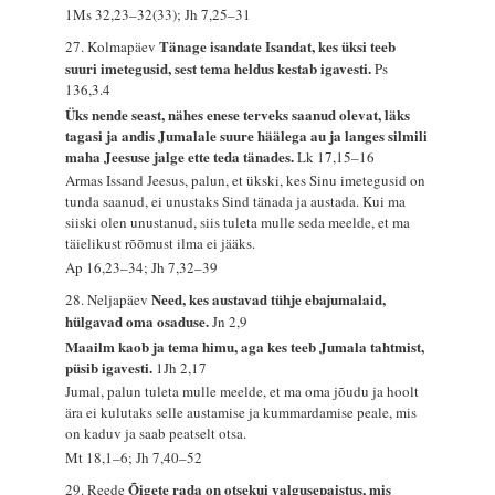
1Ms 32,23–32(33); Jh 7,25–31
Tänage isandate Isandat, kes üksi teeb
27. Kolmapäev
suuri imetegusid, sest tema heldus kestab igavesti.
Ps
136,3.4
Üks nende seast, nähes enese terveks saanud olevat, läks
tagasi ja andis Jumalale suure häälega au ja langes silmili
maha Jeesuse jalge ette teda tänades.
Lk 17,15–16
Armas Issand Jeesus, palun, et ükski, kes Sinu imetegusid on
tunda saanud, ei unustaks Sind tänada ja austada. Kui ma
siiski olen unustanud, siis tuleta mulle seda meelde, et ma
täielikust rõõmust ilma ei jääks.
Ap 16,23–34; Jh 7,32–39
Need, kes austavad tühje ebajumalaid,
28. Neljapäev
hülgavad oma osaduse.
Jn 2,9
Maailm kaob ja tema himu, aga kes teeb Jumala tahtmist,
püsib igavesti.
1Jh 2,17
Jumal, palun tuleta mulle meelde, et ma oma jõudu ja hoolt
ära ei kulutaks selle austamise ja kummardamise peale, mis
on kaduv ja saab peatselt otsa.
Mt 18,1–6; Jh 7,40–52
Õigete rada on otsekui valgusepaistus, mis
29. Reede