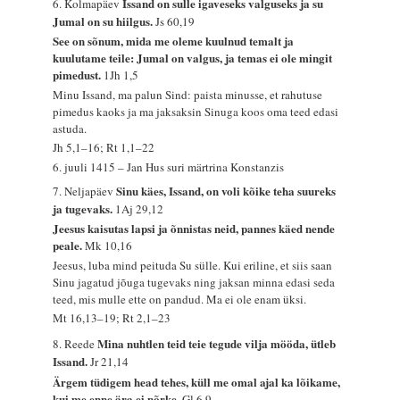
Issand on sulle igaveseks valguseks ja su
6. Kolmapäev
Jumal on su hiilgus.
Js 60,19
See on sõnum, mida me oleme kuulnud temalt ja
kuulutame teile: Jumal on valgus, ja temas ei ole mingit
pimedust.
1Jh 1,5
Minu Issand, ma palun Sind: paista minusse, et rahutuse
pimedus kaoks ja ma jaksaksin Sinuga koos oma teed edasi
astuda.
Jh 5,1–16; Rt 1,1–22
6. juuli 1415 – Jan Hus suri märtrina Konstanzis
Sinu käes, Issand, on voli kõike teha suureks
7. Neljapäev
ja tugevaks.
1Aj 29,12
Jeesus kaisutas lapsi ja õnnistas neid, pannes käed nende
peale.
Mk 10,16
Jeesus, luba mind peituda Su sülle. Kui eriline, et siis saan
Sinu jagatud jõuga tugevaks ning jaksan minna edasi seda
teed, mis mulle ette on pandud. Ma ei ole enam üksi.
Mt 16,13–19; Rt 2,1–23
Mina nuhtlen teid teie tegude vilja mööda, ütleb
8. Reede
Issand.
Jr 21,14
Ärgem tüdigem head tehes, küll me omal ajal ka lõikame,
kui me enne ära ei nõrke.
Gl 6,9