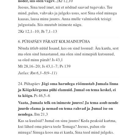
nõder, siis olen vägev.
2Kr 12,10
Jeesus, Sina teed imet, nii et nõdrad saavad tugevaks. Tee
mind, palun, vahvaks ja julgeks usus, sest Sina oled minuga
kaasas, lausa minu juures. Anna mulle valmisolek teisigi
julgustada. Siis muutub inimeste nägu.
2Kr 12,1–10; Jh 7,1–13
6. PÜHAPÄEV PÄRAST KOLMAINUPÜHA
Nõnda ütleb nüüd Issand, kes on sind loonud: Ära karda, sest
ma olen sind lunastanud, ma olen sind nimepidi kutsunud,
sa oled minu päralt!
Js 43,1
Mt 28,16–20; Js 43,1–7; Ps 139
Jutlus: Rm 6,3–8(9–11)
Jõgi oma harudega rõõmustab Jumala linna
24. Pühapäev
ja Kõigekõrgema pühi elamuid. Jumal on tema keskel, ei
ta kõigu.
Ps 46,5–6
Vaata, Jumala telk on inimeste juures! Ja tema asub nende
juurde elama ja nemad on tema rahvad ja Jumal ise on
nendega.
Ilm 21,3
Kas sa kuulsid? Jumal on sinu juures! Keda peaksid kartma,
kui lähed oma päeva teele Temaga? Jeesus, palun ole
minuga! Sinuga koos ma ei karda, Sina teed mind julgeks.