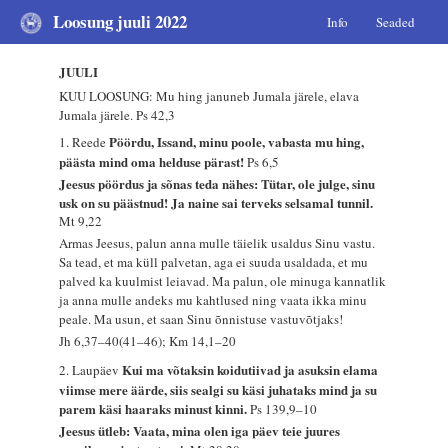
Loosung juuli 2022
Info
Seaded
JUULI
KUU LOOSUNG: Mu hing januneb Jumala järele, elava
Jumala järele.
Ps 42,3
Pöördu, Issand, minu poole, vabasta mu hing,
1. Reede
päästa mind oma helduse pärast!
Ps 6,5
Jeesus pöördus ja sõnas teda nähes: Tütar, ole julge, sinu
usk on su päästnud! Ja naine sai terveks selsamal tunnil.
Mt 9,22
Armas Jeesus, palun anna mulle täielik usaldus Sinu vastu.
Sa tead, et ma küll palvetan, aga ei suuda usaldada, et mu
palved ka kuulmist leiavad. Ma palun, ole minuga kannatlik
ja anna mulle andeks mu kahtlused ning vaata ikka minu
peale. Ma usun, et saan Sinu õnnistuse vastuvõtjaks!
Jh 6,37–40(41–46); Km 14,1–20
Kui ma võtaksin koidutiivad ja asuksin elama
2. Laupäev
viimse mere äärde, siis sealgi su käsi juhataks mind ja su
parem käsi haaraks minust kinni.
Ps 139,9–10
Jeesus ütleb: Vaata, mina olen iga päev teie juures