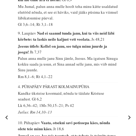
Mu Jumal, palun anna mulle hoolt teha minu kätte usaldatud
elutööd nõnda, et see ei häviks, vaid jääks püsima ka viimsel
läbikatsumise päeval.
Gl 3,6–14; Rt 3,1–18
Nad ei saanud tunda janu, kui ta viis neid läbi
9. Laupäev
kõrbete: ta laskis neile kaljust vett voolata.
Js 48,21
Jeesus ütleb: Kellel on janu, see tulgu minu juurde ja
joogu!
Jh 7,37
Palun anna mulle janu Sinu järele, Jeesus. Ma igatsen Sinuga
kokku saada ja usun, et Sina annad selle janu, mis viib mind
Sinu juurde.
Rm 8,1–6; Rt 4,1–22
4. PÜHAPÄEV PÄRAST KOLMAINUPÜHA
Kandke üksteise koormaid, nõnda te täidate Kristuse
seadust.
Gl 6,2
Lk 6,36–42; 1Ms 50,15–21; Ps 42
Jutlus: Rm 14,10–13
Vaata, otsekui savi potissepa käes, nõnda
10. Pühapäev
olete teie minu käes.
Jr 18,6
Jumal on see, kes teis tegutseb, et te tahate ja toimite tema