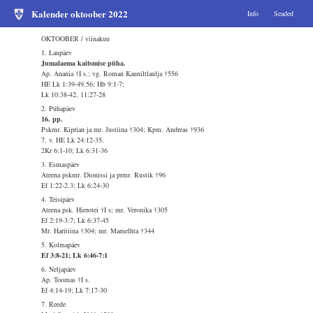
Kalender oktoober 2022
Info
Seaded
OKTOOBER / viinakuu
1. Laupäev
Jumalaema kaitsmise püha.
Ap. Anania †I s.; vg. Roman Kauniltlaulja †556
HE Lk 1:39-49,56; Hb 9:1-7;
Lk 10:38-42, 11:27-28
2. Pühapäev
16. pp.
Pskmr. Kiprian ja mr. Justiina †304; Kpm. Andreas †936
7. v. HE Lk 24:12-35.
2Kr 6:1-10; Lk 6:31-36
3. Esmaspäev
Ateena pskmr. Dionissi ja prmr. Rustik †96
Ef 1:22-2.3; Lk 6:24-30
4. Teisipäev
Ateena psk. Hierotei †I s; mr. Veronika †305
Ef 2:19-3:7; Lk 6:37-45
Mr. Haritiina †304; mr. Mamelhta †344
5. Kolmapäev
Ef 3:8-21; Lk 6:46-7:1
6. Neljapäev
Ap. Toomas †I s.
Ef 4:14-19; Lk 7:17-30
7. Reede