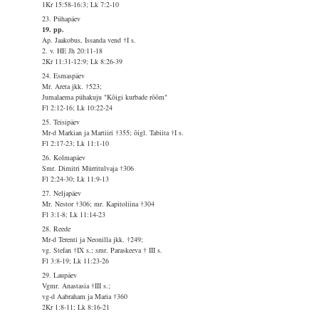
1Kr 15:58-16:3; Lk 7:2-10
23. Pühapäev
19. pp.
Ap. Jaakobus, Issanda vend †I s.
2. v. HE Jh 20:11-18
2Kr 11:31-12:9; Lk 8:26-39
24. Esmaspäev
Mr. Areta jkk. †523;
Jumalaema pühakuju "Kõigi kurbade rõõm"
Fl 2:12-16; Lk 10:22-24
25. Teisipäev
Mr-d Markian ja Martiiri †355; õigl. Tabiita †I s.
Fl 2:17-23; Lk 11:1-10
26. Kolmapäev
Smr. Dimitri Mürritulvaja †306
Fl 2:24-30; Lk 11:9-13
27. Neljapäev
Mr. Nestor †306; mr. Kapitoliina †304
Fl 3:1-8; Lk 11:14-23
28. Reede
Mr-d Terenti ja Neonilla jkk. †249;
vg. Stefan †IX s.; smr. Paraskeeva † III s.
Fl 3:8-19; Lk 11:23-26
29. Laupäev
Vgmr. Anastasia †III s.;
vg-d Aabraham ja Maria †360
2Kr 1:8-11; Lk 8:16-21