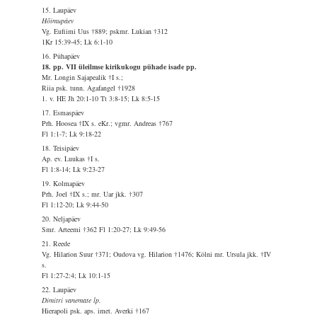
15. Laupäev
Hõimupäev
Vg. Eufiimi Uus †889; pskmr. Lukian †312
1Kr 15:39-45; Lk 6:1-10
16. Pühapäev
18. pp. VII üleilmse kirikukogu pühade isade pp.
Mr. Longin Sajapealik †I s.;
Riia psk. tunn. Agafangel †1928
1. v. HE Jh 20:1-10 Tt 3:8-15; Lk 8:5-15
17. Esmaspäev
Prh. Hoosea †IX s. eKr.; vgmr. Andreas †767
Fl 1:1-7; Lk 9:18-22
18. Teisipäev
Ap. ev. Luukas †I s.
Fl 1:8-14; Lk 9:23-27
19. Kolmapäev
Prh. Joel †IX s.; mr. Uar jkk. †307
Fl 1:12-20; Lk 9:44-50
20. Neljapäev
Smr. Arteemi †362 Fl 1:20-27; Lk 9:49-56
21. Reede
Vg. Hilarion Suur †371; Oudova vg. Hilarion †1476; Kölni mr. Ursula jkk. †IV
s.
Fl 1:27-2:4; Lk 10:1-15
22. Laupäev
Dimitri vanemate lp.
Hierapoli psk. aps. imet. Averki †167