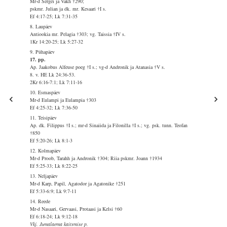
Mr-d Sergei ja Vakh †290;
pskmr. Julian ja dk. mr. Kesaari †I s.
Ef 4:17-25; Lk 7:31-35
8. Laupäev
Antiookia mr. Pelagia †303; vg. Taissia †IV s.
1Kr 14:20-25; Lk 5:27-32
9. Pühapäev
17. pp.
Ap. Jaakobus Alfeuse poeg †I s.; vg-d Andronik ja Atanasia †V s.
8. v. HE Lk 24:36-53.
2Kr 6:16-7:1; Lk 7:11-16
10. Esmaspäev
Mr-d Eulampi ja Eulampia †303
Ef 4:25-32; Lk 7:36-50
11. Teisipäev
Ap. dk. Filippus †I s.; mr-d Sinaiida ja Filonilla †I s.; vg. psk. tunn. Teofan
†850
Ef 5:20-26; Lk 8:1-3
12. Kolmapäev
Mr-d Proob, Tarahh ja Andronik †304; Riia pskmr. Joann †1934
Ef 5:25-33; Lk 8:22-25
13. Neljapäev
Mr-d Karp, Papil, Agatodor ja Agatonike †251
Ef 5:33-6:9; Lk 9:7-11
14. Reede
Mr-d Nasaari, Gervaasi, Protaasi ja Kelsi †60
Ef 6:18-24; Lk 9:12-18
Vkj. Jumalaema kaitsmise p.