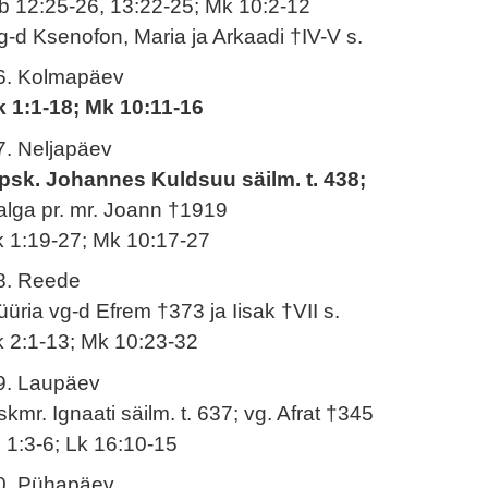
b 12:25-26, 13:22-25; Mk 10:2-12
g-d Ksenofon, Maria ja Arkaadi †IV-V s.
6. Kolmapäev
k 1:1-18; Mk 10:11-16
7. Neljapäev
psk. Johannes Kuldsuu säilm. t. 438;
alga pr. mr. Joann †1919
k 1:19-27; Mk 10:17-27
8. Reede
üüria vg-d Efrem †373 ja Iisak †VII s.
k 2:1-13; Mk 10:23-32
9. Laupäev
skmr. Ignaati säilm. t. 637; vg. Afrat †345
l 1:3-6; Lk 16:10-15
0. Pühapäev