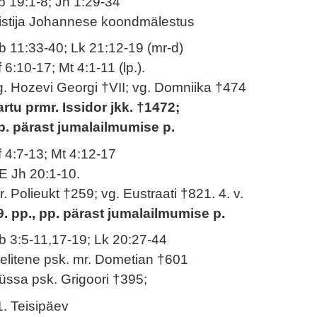
p 19:1-8; Jh 1:29-34
istija Johannese koondmälestus
b 11:33-40; Lk 21:12-19 (mr-d)
 6:10-17; Mt 4:1-11 (lp.).
g. Hozevi Georgi †VII; vg. Domniika †474
artu prmr. Issidor jkk. †1472;
p. pärast jumalailmumise p.
f 4:7-13; Mt 4:12-17
E Jh 20:1-10.
r. Polieukt †259; vg. Eustraati †821. 4. v.
9. pp., pp. pärast jumalailmumise p.
b 3:5-11,17-19; Lk 20:27-44
elitene psk. mr. Dometian †601
üssa psk. Grigoori †395;
1. Teisipäev