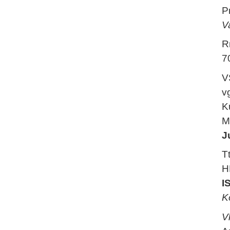
P
V
R
7
V
v
K
M
J
T
H
I
K
V