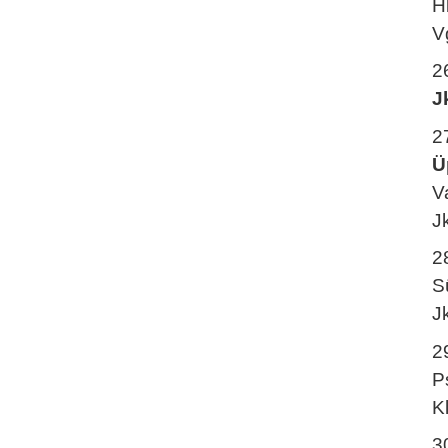
H
V
2
J
2
Ü
V
J
2
S
J
2
P
K
3