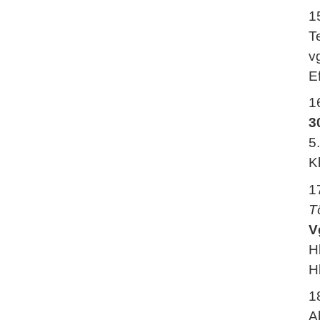
1
T
v
E
1
3
5
K
1
T
V
H
H
1
A