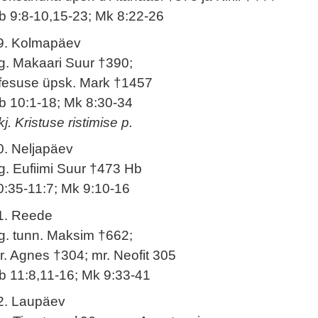
b 9:8-10,15-23; Mk 8:22-26
9. Kolmapäev
g. Makaari Suur †390;
fesuse üpsk. Mark †1457
b 10:1-18; Mk 8:30-34
j. Kristuse ristimise p.
0. Neljapäev
g. Eufiimi Suur †473 Hb
0:35-11:7; Mk 9:10-16
1. Reede
g. tunn. Maksim †662;
r. Agnes †304; mr. Neofit 305
b 11:8,11-16; Mk 9:33-41
2. Laupäev