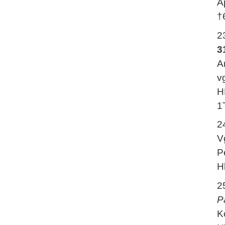
A
†
2
3
A
v
H
1
2
V
P
H
2
P
K