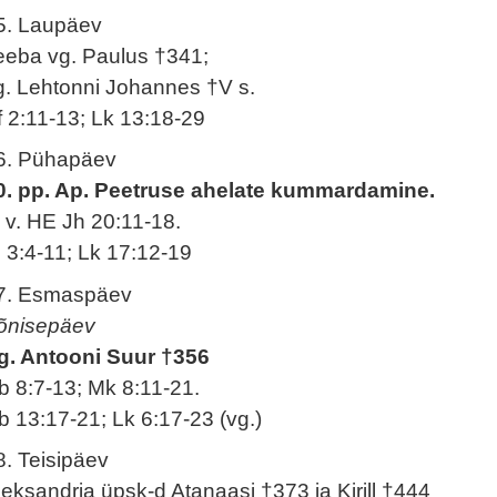
5. Laupäev
eeba vg. Paulus †341;
g. Lehtonni Johannes †V s.
f 2:11-13; Lk 13:18-29
6. Pühapäev
0. pp. Ap. Peetruse ahelate kummardamine.
. v. HE Jh 20:11-18.
l 3:4-11; Lk 17:12-19
7. Esmaspäev
õnisepäev
g. Antooni Suur †356
b 8:7-13; Mk 8:11-21.
b 13:17-21; Lk 6:17-23 (vg.)
8. Teisipäev
leksandria üpsk-d Atanaasi †373 ja Kirill †444