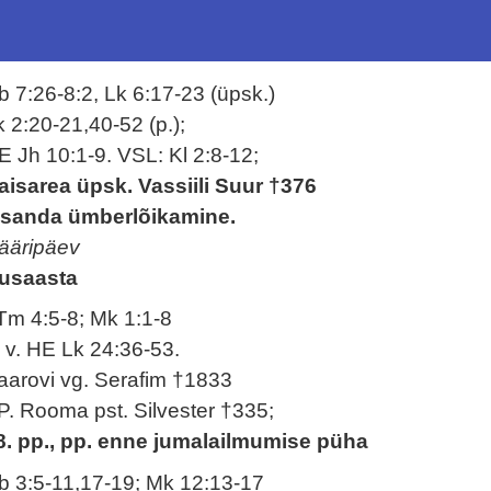
b 7:26-8:2, Lk 6:17-23 (üpsk.)
k 2:20-21,40-52 (p.);
E Jh 10:1-9. VSL: Kl 2:8-12;
aisarea üpsk. Vassiili Suur †376
ssanda ümberlõikamine.
ääripäev
usaasta
Tm 4:5-8; Mk 1:1-8
. v. HE Lk 24:36-53.
aarovi vg. Serafim †1833
P. Rooma pst. Silvester †335;
8. pp., pp. enne jumalailmumise püha
b 3:5-11,17-19; Mk 12:13-17