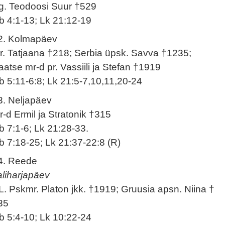
g. Teodoosi Suur †529
b 4:1-13; Lk 21:12-19
2. Kolmapäev
r. Tatjaana †218; Serbia üpsk. Savva †1235;
aatse mr-d pr. Vassiili ja Stefan †1919
b 5:11-6:8; Lk 21:5-7,10,11,20-24
3. Neljapäev
r-d Ermil ja Stratonik †315
b 7:1-6; Lk 21:28-33.
b 7:18-25; Lk 21:37-22:8 (R)
4. Reede
aliharjapäev
L. Pskmr. Platon jkk. †1919; Gruusia apsn. Niina †
35
b 5:4-10; Lk 10:22-24