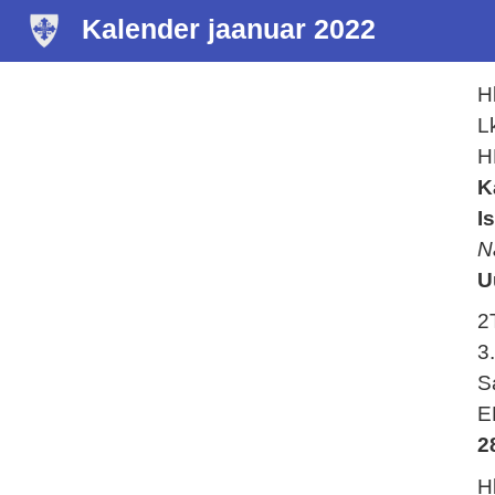
Kalender jaanuar 2022
H
L
H
K
I
N
U
2
3
S
E
2
H