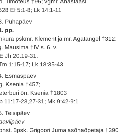
p. Timoteus †96; vgmr. Anastaasi
628 Ef 5:1-8; Lk 14:1-11
3. Pühapäev
1. pp.
nküra pskmr. Klement ja mr. Agatangel †312;
g. Mausima †IV s. 6. v.
E Jh 20:19-31.
Tm 1:15-17; Lk 18:35-43
4. Esmaspäev
g. Ksenia †457;
eterburi õn. Ksenia †1803
b 11:17-23,27-31; Mk 9:42-9:1
5. Teisipäev
aavlipäev
onst. üpsk. Grigoori Jumalasõnaõpetaja †390