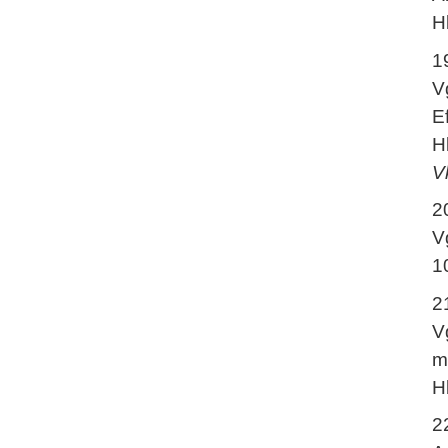
H
1
V
E
H
Vk
2
V
1
2
V
m
H
2