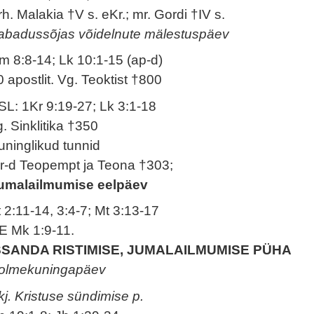
rh. Malakia †V s. eKr.; mr. Gordi †IV s.
abadussõjas võidelnute mälestuspäev
m 8:8-14; Lk 10:1-15 (ap-d)
0 apostlit. Vg. Teoktist †800
SL: 1Kr 9:19-27; Lk 3:1-18
g. Sinklitika †350
uninglikud tunnid
r-d Teopempt ja Teona †303;
umalailmumise eelpäev
t 2:11-14, 3:4-7; Mt 3:13-17
E Mk 1:9-11.
SSANDA RISTIMISE, JUMALAILMUMISE PÜHA
olmekuningapäev
kj. Kristuse sündimise p.