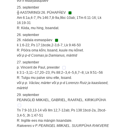
või v Maarjalaupäev
25. september
╬ AASTARINGI 26. PÜHAPÄEV
Am 6:1a,4-7; Ps 146:7,8-9a,9bc-10ab; 1Tm 6:11-16; Lk
16:19-31
R: Kiida, mu hing, Issandat.
26. september
26. nädala esmaspäev
Ii 1:6-22; Ps 17:1bcde,2-3,6-7; Lk 9:46-50
R: Pööra oma kõrv, Issand, kuule mu kõnet.
või p p-d Cosmas ja Damianus, märtrid
27. september
p. Vincent de Paul, preester
Ii 3:1–3,11–17,20–23; Ps 88:2–3,4–5,6,7–8; Lk 9:51–56
R: Tulgu mu palve sinu ette, Issand.
või p p. Václav, märter või p p-d Lorenzo Ruiz ja kaaslased,
märtrid
29. september
PEAINGLID MIIKAEL, GABRIEL, RAAFAEL. KIRIKUPÜHA
Tn 7:9-10,13-14 või Ilm 12,7-12ab; Ps 138:1bcd-2a, 2bcd-
3,4-5; Jh 1:47-51
R: Inglite ees ma mängin Issandale.
Rakveres v P. PEAINGEL MIIKAEL. SUURPÜHA RAKVERE