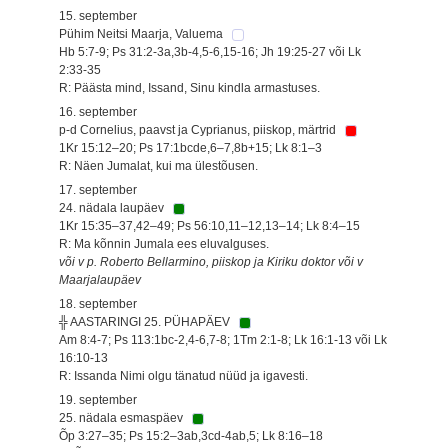
15. september
Pühim Neitsi Maarja, Valuema
Hb 5:7-9; Ps 31:2-3a,3b-4,5-6,15-16; Jh 19:25-27 või Lk
2:33-35
R: Päästa mind, Issand, Sinu kindla armastuses.
16. september
p-d Cornelius, paavst ja Cyprianus, piiskop, märtrid
1Kr 15:12–20; Ps 17:1bcde,6–7,8b+15; Lk 8:1–3
R: Näen Jumalat, kui ma ülestõusen.
17. september
24. nädala laupäev
1Kr 15:35–37,42–49; Ps 56:10,11–12,13–14; Lk 8:4–15
R: Ma kõnnin Jumala ees eluvalguses.
või v p. Roberto Bellarmino, piiskop ja Kiriku doktor või v
Maarjalaupäev
18. september
╬ AASTARINGI 25. PÜHAPÄEV
Am 8:4-7; Ps 113:1bc-2,4-6,7-8; 1Tm 2:1-8; Lk 16:1-13 või Lk
16:10-13
R: Issanda Nimi olgu tänatud nüüd ja igavesti.
19. september
25. nädala esmaspäev
Õp 3:27–35; Ps 15:2–3ab,3cd-4ab,5; Lk 8:16–18