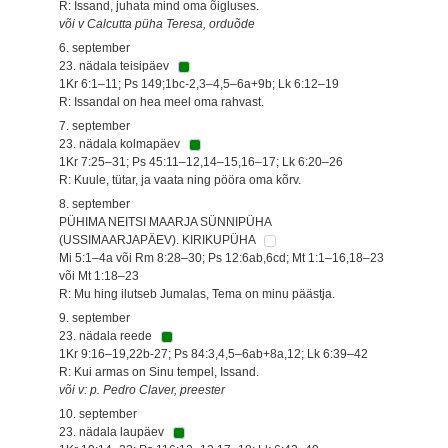
R: Issand, juhata mind oma õigluses.
või v Calcutta püha Teresa, orduõde
6. september
23. nädala teisipäev
1Kr 6:1–11; Ps 149;1bc-2,3–4,5–6a+9b; Lk 6:12–19
R: Issandal on hea meel oma rahvast.
7. september
23. nädala kolmapäev
1Kr 7:25–31; Ps 45:11–12,14–15,16–17; Lk 6:20–26
R: Kuule, tütar, ja vaata ning pööra oma kõrv.
8. september
PÜHIMA NEITSI MAARJA SÜNNIPÜHA
(USSIMAARJAPÄEV). KIRIKUPÜHA
Mi 5:1–4a või Rm 8:28–30; Ps 12:6ab,6cd; Mt 1:1–16,18–23
või Mt 1:18–23
R: Mu hing ilutseb Jumalas, Tema on minu päästja.
9. september
23. nädala reede
1Kr 9:16–19,22b-27; Ps 84:3,4,5–6ab+8a,12; Lk 6:39–42
R: Kui armas on Sinu tempel, Issand.
või v: p. Pedro Claver, preester
10. september
23. nädala laupäev