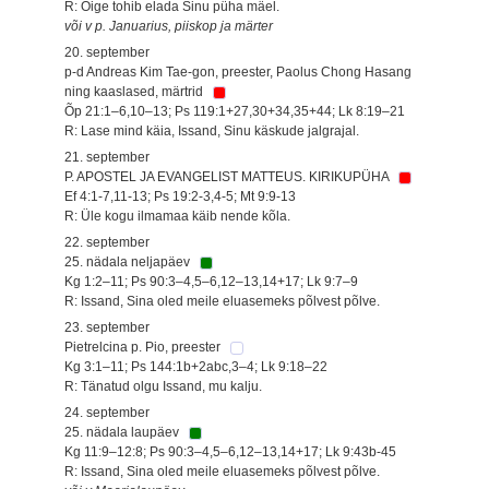
R: Õige tohib elada Sinu püha mäel.
või v p. Januarius, piiskop ja märter
20. september
p-d Andreas Kim Tae-gon, preester, Paolus Chong Hasang
ning kaaslased, märtrid
Õp 21:1–6,10–13; Ps 119:1+27,30+34,35+44; Lk 8:19–21
R: Lase mind käia, Issand, Sinu käskude jalgrajal.
21. september
P. APOSTEL JA EVANGELIST MATTEUS. KIRIKUPÜHA
Ef 4:1-7,11-13; Ps 19:2-3,4-5; Mt 9:9-13
R: Üle kogu ilmamaa käib nende kõla.
22. september
25. nädala neljapäev
Kg 1:2–11; Ps 90:3–4,5–6,12–13,14+17; Lk 9:7–9
R: Issand, Sina oled meile eluasemeks põlvest põlve.
23. september
Pietrelcina p. Pio, preester
Kg 3:1–11; Ps 144:1b+2abc,3–4; Lk 9:18–22
R: Tänatud olgu Issand, mu kalju.
24. september
25. nädala laupäev
Kg 11:9–12:8; Ps 90:3–4,5–6,12–13,14+17; Lk 9:43b-45
R: Issand, Sina oled meile eluasemeks põlvest põlve.