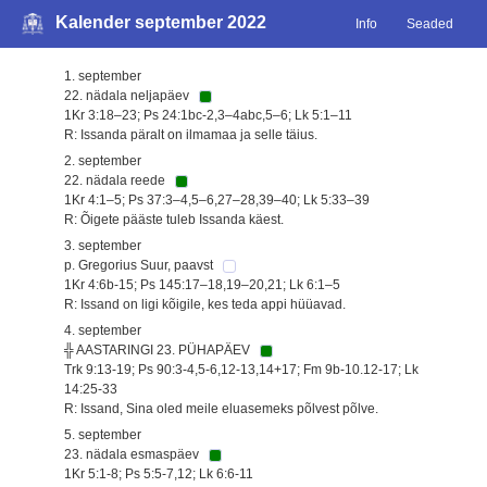
Kalender september 2022
Info
Seaded
1. september
22. nädala neljapäev
1Kr 3:18–23; Ps 24:1bc-2,3–4abc,5–6; Lk 5:1–11
R: Issanda päralt on ilmamaa ja selle täius.
2. september
22. nädala reede
1Kr 4:1–5; Ps 37:3–4,5–6,27–28,39–40; Lk 5:33–39
R: Õigete pääste tuleb Issanda käest.
3. september
p. Gregorius Suur, paavst
1Kr 4:6b-15; Ps 145:17–18,19–20,21; Lk 6:1–5
R: Issand on ligi kõigile, kes teda appi hüüavad.
4. september
╬ AASTARINGI 23. PÜHAPÄEV
Trk 9:13-19; Ps 90:3-4,5-6,12-13,14+17; Fm 9b-10.12-17; Lk
14:25-33
R: Issand, Sina oled meile eluasemeks põlvest põlve.
5. september
23. nädala esmaspäev
1Kr 5:1-8; Ps 5:5-7,12; Lk 6:6-11