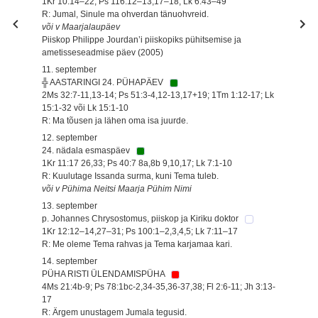
1Kr 10:14–22; Ps 116:12–13,17–18; Lk 6:43–49
R: Jumal, Sinule ma ohverdan tänuohvreid.
või v Maarjalaupäev
Piiskop Philippe Jourdan’i piiskopiks pühitsemise ja
ametisseseadmise päev (2005)
11. september
╬ AASTARINGI 24. PÜHAPÄEV
2Ms 32:7-11,13-14; Ps 51:3-4,12-13,17+19; 1Tm 1:12-17; Lk
15:1-32 või Lk 15:1-10
R: Ma tõusen ja lähen oma isa juurde.
12. september
24. nädala esmaspäev
1Kr 11:17 26,33; Ps 40:7 8a,8b 9,10,17; Lk 7:1-10
R: Kuulutage Issanda surma, kuni Tema tuleb.
või v Pühima Neitsi Maarja Pühim Nimi
13. september
p. Johannes Chrysostomus, piiskop ja Kiriku doktor
1Kr 12:12–14,27–31; Ps 100:1–2,3,4,5; Lk 7:11–17
R: Me oleme Tema rahvas ja Tema karjamaa kari.
14. september
PÜHA RISTI ÜLENDAMISPÜHA
4Ms 21:4b-9; Ps 78:1bc-2,34-35,36-37,38; Fl 2:6-11; Jh 3:13-
17
R: Ärgem unustagem Jumala tegusid.