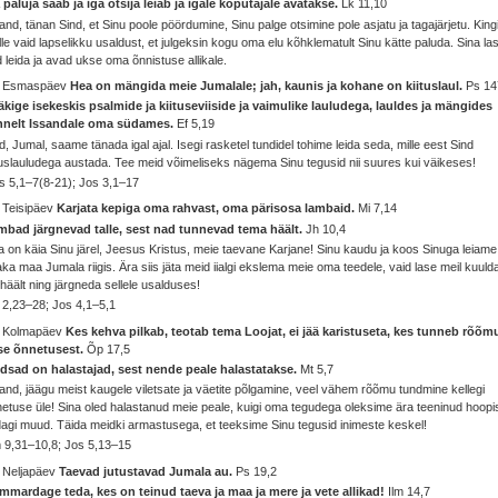
 paluja saab ja iga otsija leiab ja igale koputajale avatakse.
Lk 11,10
and, tänan Sind, et Sinu poole pöördumine, Sinu palge otsimine pole asjatu ja tagajärjetu. King
le vaid lapselikku usaldust, et julgeksin kogu oma elu kõhklematult Sinu kätte paluda. Sina la
 leida ja avad ukse oma õnnistuse allikale.
. Esmaspäev
Hea on mängida meie Jumalale; jah, kaunis ja kohane on kiituslaul.
Ps 14
kige isekeskis psalmide ja kiituseviiside ja vaimulike lauludega, lauldes ja mängides
nnelt Issandale oma südames.
Ef 5,19
d, Jumal, saame tänada igal ajal. Isegi rasketel tundidel tohime leida seda, mille eest Sind
tuslauludega austada. Tee meid võimeliseks nägema Sinu tegusid nii suures kui väikeses!
 5,1–7(8-21); Jos 3,1–17
 Teisipäev
Karjata kepiga oma rahvast, oma pärisosa lambaid.
Mi 7,14
mbad järgnevad talle, sest nad tunnevad tema häält.
Jh 10,4
 on käia Sinu järel, Jeesus Kristus, meie taevane Karjane! Sinu kaudu ja koos Sinuga leiame
jaka maa Jumala riigis. Ära siis jäta meid iialgi ekslema meie oma teedele, vaid lase meil kuuld
häält ning järgneda sellele usalduses!
2,23–28; Jos 4,1–5,1
. Kolmapäev
Kes kehva pilkab, teotab tema Loojat, ei jää karistuseta, kes tunneb rõõm
ise õnnetusest.
Õp 17,5
dsad on halastajad, sest nende peale halastatakse.
Mt 5,7
and, jäägu meist kaugele viletsate ja väetite põlgamine, veel vähem rõõmu tundmine kellegi
etuse üle! Sina oled halastanud meie peale, kuigi oma tegudega oleksime ära teeninud hoopi
agi muud. Täida meidki armastusega, et teeksime Sinu tegusid inimeste keskel!
 9,31–10,8; Jos 5,13–15
. Neljapäev
Taevad jutustavad Jumala au.
Ps 19,2
mmardage teda, kes on teinud taeva ja maa ja mere ja vete allikad!
Ilm 14,7