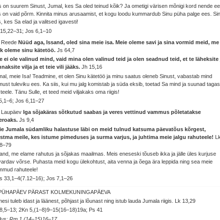
 on suurem Sinust, Jumal, kes Sa oled teinud kõik? Ja ometigi värisen mõnigi kord nende ee
 on vaid põrm. Kinnita minus arusaamist, et kogu loodu kummardub Sinu püha palge ees. Si
, kes Sa elad ja valitsed igavesti!
15,22–31; Jos 6,1–10
. Reede
Nüüd aga, Issand, oled sina meie isa. Meie oleme savi ja sina vormid meid, me
ik oleme sinu kätetöö.
Js 64,7
e ei ole valinud mind, vaid mina olen valinud teid ja olen seadnud teid, et te läheksite 
naksite vilja ja et teie vili jääks.
Jh 15,16
al, meie Isa! Teadmine, et olen Sinu kätetöö ja minu saatus oleneb Sinust, vabastab mind
must tuleviku ees. Ka siis, kui mu jalg komistab ja süda eksib, toetad Sa mind ja suunad tagas
 teele. Tänu Sulle, et teed meid viljakaks oma riigis!
5,1–6; Jos 6,11–27
. Laupäev
Iga sõjakäras sõtkutud saabas ja veres vettinud vammus põletatakse
leroaks.
Js 9,4
ie Jumala südamliku halastuse läbi on meid tulnud katsuma päevatõus kõrgest,
istma meile, kes istume pimeduses ja surma varjus, ja juhtima meie jalgu rahuteele!
L
78–79
and, me elame rahutus ja sõjakas maailmas. Meis eneseski tõuseb ikka ja jälle üles kurjuse
ardav võrse. Puhasta meid kogu ülekohtust, aita venna ja õega ära leppida ning sea meie
mmud rahuteele!
 33,1–4(7.12–16); Jos 7,1–26
 PÜHAPÄEV PÄRAST KOLMEKUNINGAPÄEVA
mesi tuleb idast ja läänest, põhjast ja lõunast ning istub lauda Jumala riigis.
Lk 13,29
8,5–13; 2Kn 5,(1–8)9–15(16–18)19a; Ps 41
lus: Rm 1,(14–15)16–17