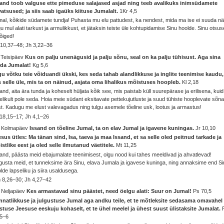
sand toob valguse ette pimeduse salajased asjad ning teeb avalikuks inimsüdamete
atsused; ja siis saab igaüks kiituse Jumalalt.
1Kr 4,5
al, kõikide südamete tundja! Puhasta mu elu pattudest, ka nendest, mida ma ise ei suuda n
u mul alati tarkust ja armulikkust, et jätaksin teiste üle kohtupidamise Sinu hoolde. Sinu otsu
õiged!
10,37–48; Jh 3,22–36
 Teisipäev
Kus on palju unenägusid ja palju sõnu, seal on ka palju tühisust. Aga sina
rda Jumalat!
Kg 5,6
u võtku teie võiduandi ükski, kes seda tahab alandlikkuse ja inglite teenimise kaudu,
 selle üle, mis ta on näinud, asjata oma lihalikus mõistuses hoopleb.
Kl 2,18
and, aita ära tunda ja koheselt hüljata kõik see, mis paistab küll suurepärase ja erilisena, kuid
elikult pole seda. Hoia meie südant eksitavate pettekujutluste ja suud tühiste hooplevate sõn
t. Kadugu me elust valevagadus ning tulgu asemele tõeline usk, lootus ja armastus!
18,15–17; Jh 4,1–26
. Kolmapäev
Issand on tõeline Jumal, ta on elav Jumal ja igavene kuningas.
Jr 10,10
sus ütles: Ma tänan sind, Isa, taeva ja maa Issand, et sa selle oled peitnud tarkade ja
stlike eest ja oled selle ilmutanud väetitele.
Mt 11,25
and, päästa meid ebajumalate teenimisest, olgu nood kui tahes meeldivad ja ahvatlevad!
gusta meid, et tunneksime ära Sinu, elava Jumala ja igavese kuninga, ning annaksime end S
lde lapseliku ja siira usaldusega.
 8,26–30; Jh 4,27–42
. Neljapäev
Kes armastavad sinu päästet, need öelgu alati: Suur on Jumal!
Ps 70,5
nnatlikkuse ja julgustuse Jumal aga andku teile, et te mõtleksite sedasama omavahel
stuse Jeesuse eeskuju kohaselt, et te ühel meelel ja ühest suust ülistaksite Jumalat.
,5–6