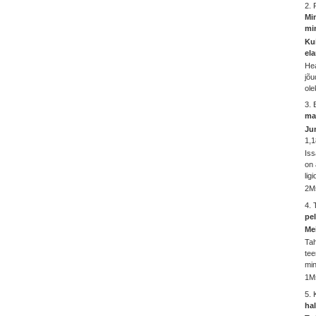
2.
Mi
mi
Ku
el
Hea
jõu
ole
3.
ma
Jum
1,1
Iss
on 
lig
2M
4. 
pe
Me
Tah
tee
min
1M
5.
ha