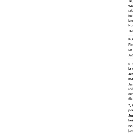
Te 
vae
Mõt
huk
jul
Nõn
1Ms
KO
Pim
Mt 
Jut
6. 
ja
Je
ma
Jum
rõõ
ees
tõs
7.
pea
Ju
kõi
Iss
jak