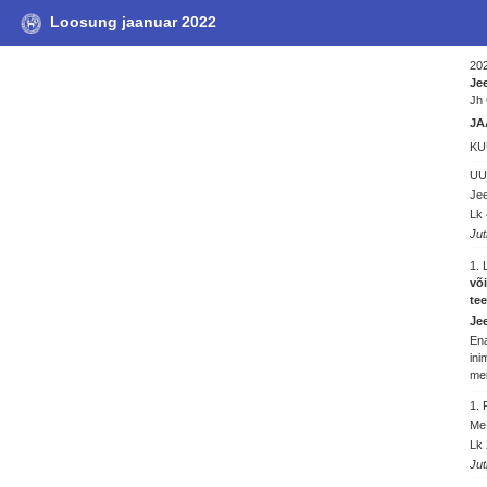
Loosung jaanuar 2022
202
Jee
Jh 
JA
KU
UU
Jee
Lk 
Jut
1.
või
tee
Je
Ena
ini
mei
1.
Me 
Lk 
Jut