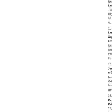
Is
kav
Jum
Olg
on 
Ap 
11.
ka
Ärg
kes
Iss
teg
ees
Lk 
12
Jee
mõi
Iss
Val
hoo
Rm
13
Ka
Kri
15