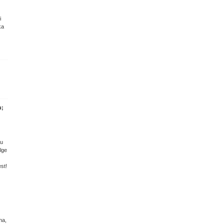
i
ka
u;
tu
lge
st!
na,