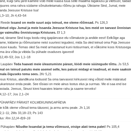
and, kuigi Sinu järel käimine võib meile kaasa tuua selle maailma tagakiusu ja viletsust, täida
juures oma rahva südame sõnulseletamatu rõõmu ja rahuga. Ülistame Sind, Jumal, meie
anda Jeesuse Kristuse Isa!
1,3–10; Jh 4,43–54
. Reede
Issand on meile suuri asju teinud, me oleme rõõmsad.
Ps 126,3
idetud olgu Jumal ja meie Issanda Jeesuse Kristuse Isa, kes meid on taevast õnnista
ige vaimuliku õnnistusega Kristuses.
Ef 1,3
al, täname Sind kogu loodu ning igapäevase elu võimaluste ja andide eest! Eelkõige aga
ame, kiidame ja rõõmustame neist suurtest tegudest, mida Sa oled teinud oma Poja Jeesuse
stuse kaudu. Temas oled Sa meid armastanud kuni ristisurmani, et võiksime koos Kristusega
ma ära võita ja viibida Su pühade osaduses igavesti!
12,49–53; Jos 1,1–18
. Laupäev
Teda haavati meie üleastumiste pärast, löödi meie süütegude tõttu.
Js 53,5
mal on teinud patuks meie asemel selle, kes patust midagi ei teadnud, et meie saaks
mala õiguseks tema sees.
2Kr 5,21
sus Kristus, alandlikuna loobusid Sa oma taevasest kirkusest ning võtsid meile määratud
ukaristuse enda peale. See tõsiasi on meie ainus lootus elus ja surmas. Me ei saa end ise
astada. Jeesus, Sinust kinni haarates leiame rahu ja saame terveks!
4,12–17; Jos 2,1–24
 PÜHAPÄEV PÄRAST KOLMEKUNINGAPÄEVA
e kõik oleme võtnud tema täiusest, ja armu armu peale.
Jh 1,16
2,1–11; 2Ms 33,18–23; Ps 143
lus: Rm 12,(4–8)9–16
. Pühapäev
Nõudke Issandat ja tema võimsust, otsige alati tema palet!
Ps 105,4