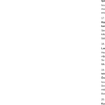
Iga
Iss
mul
end
17
Rää
ka
Sin
kii
5Ms
18.
La
Hea
vil
Su 
Mk 
19
te
Õn
Iss
õnn
mid
Rm
20
Ku