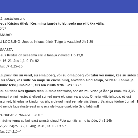
2. aasta loosung
sus Kristus ütleb: Kes minu juurde tuleb, seda ma ei lükka välja.
6,37
ANUAR
U LOOSUNG: Jeesus Kristus ütleb: Tulge ja vaadake!
Jh 1,39
SAASTA
sus Kristus on seesama eile ja täna ja igavesti!
Hb 13,8
4,16–21; Jos 1,1–9; Ps 92
lus: Jk 4,13–15
 Laupäev
Kui su vend, su ema poeg, või su oma poeg või tütar või naine, kes su süles 
 su sõber, kes sulle on nagu su enese hing, ahvatleb sind salaja, öeldes: 'Lähme ja
nime teisi jumalaid!', siis ära kuula teda.
5Ms 13,7.9
esus ütleb: Kes iganes teeb Jumala tahtmist, see on mu vend ja õde ja ema.
Mk 3,35
masti on inimestevahelised suhted meie elu suur varandus. Ometigi võib juhtuda, et just
msuhted, lähedus ja kiindumus ähvardavad meid eemale viia Sinust, Sa ainus tõeline Jumal. H
d nende kiusatuste eest ning aita üle kõige usaldada Sinu tahtmist!
 PÜHAPÄEV PÄRAST JÕULE
nägime tema au kui Isast ainusündinud Poja au, täis armu ja tõde.
Jh 1,14b
2,(22–24)25–38(39–40); Js 49,13–16; Ps 57
lus: 1Jh 1,1–4