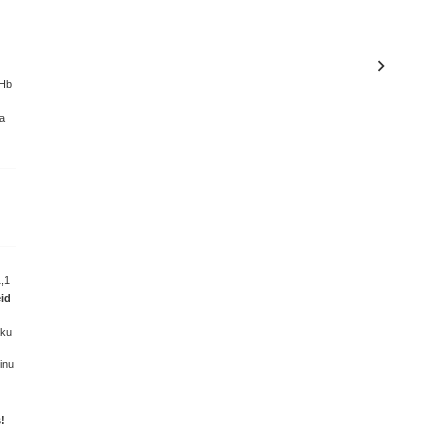
Hb
ta
,1
eid
aku
inu
!