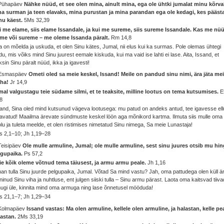
 Pühapäev
Nähke nüüd, et see olen mina, ainult mina, ega ole ühtki jumalat minu kõrva
na surman ja teen elavaks, mina purustan ja mina parandan ega ole kedagi, kes pääst
nu käest.
5Ms 32,39
i me elame, siis elame Issandale, ja kui me sureme, siis sureme Issandale. Kas me nü
ame või sureme – me oleme Issanda päralt.
Rm 14,8
 on mõelda ja uskuda, et olen Sinu kätes, Jumal, nii elus kui ka surmas. Pole olemas ühtegi
du, mis võiks mind Sinu juurest eemale kiskuda, kui ma vaid ise lahti ei lase. Aita, Issand, et
ksin Sinu päralt nüüd, ikka ja igavesti!
 Esmaspäev
Ometi oled sa meie keskel, Issand! Meile on pandud sinu nimi, ära jäta me
ha!
Jr 14,9
al valgustagu teie südame silmi, et te teaksite, milline lootus on tema kutsumises.
E
8
and, Sina oled mind kutsunud vägeva lootusega: mu patud on andeks antud, tee igavesse ell
avatud! Maailma ärevate sündmuste keskel löön aga mõnikord kartma. Ilmuta siis mulle oma
iolu ja tuleta meelde, et olen ristimises nimetatud Sinu nimega, Sa meie Lunastaja!
s 2,1–10; Jh 1,19–28
Teisipäev
Ole mulle armuline, Jumal; ole mulle armuline, sest sinu juures otsib mu hin
lgupaika.
Ps 57,2
ie kõik oleme võtnud tema täiusest, ja armu armu peale.
Jh 1,16
an tulla Sinu juurde pelgupaika, Jumal. Võtad Sa mind vastu? Jah, oma pattudega olen küll ä
ninud Sinu viha ja nuhtluse, ent julgen siiski tulla – Sinu armu pärast. Laota oma kaitsvad tiiva
ugi üle, kinnita mind oma armuga ning lase õnnetusel mööduda!
s 21,1–7; Jh 1,29–34
 Kolmapäev
Issand vastas: Ma olen armuline, kellele olen armuline, ja halastan, kelle pe
lastan.
2Ms 33,19