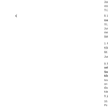
Jee
usa
Tt 
8.
Us
11,
Jum
mei
5M
1.
Kõi
Mt 
Jut
9.
sel
Se
kõ
Iss
on 
tõs
käe
9. 
10
Ps