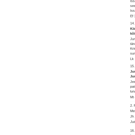
Iss
see
Iss
Ef 
14
Ki
kõ
Jum
tän
Kri
sur
Lk 
15
Ju
Ju
Jee
pat
lun
Mt 
2.
Mei
Jh 
Jut
16