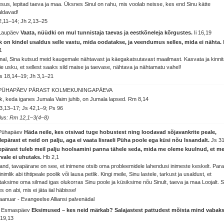
sus, lepitad taeva ja maa. Üksnes Sinul on rahu, mis voolab neisse, kes end Sinu kätte
ldavad!
2,11–14; Jh 2,13–25
 Laupäev
Vaata, nüüdki on mul tunnistaja taevas ja eestkõneleja kõrgustes.
Ii 16,19
k on kindel usaldus selle vastu, mida oodatakse, ja veendumus selles, mida ei nähta.
1
al, Sina kutsud meid kaugemale nähtavast ja käegakatsutavast maailmast. Kasvata ja kinni
e usku, et sellest saaks sild maise ja taevase, nähtava ja nähtamatu vahel!
s 18,14–19; Jh 3,1–21
 PÜHAPÄEV PÄRAST KOLMEKUNINGAPÄEVA
k, keda iganes Jumala Vaim juhib, on Jumala lapsed.
Rm 8,14
3,13–17; Js 42,1–9; Ps 96
lus: Rm 12,1–3(4–8)
 Pühapäev
Häda neile, kes otsivad tuge hobustest ning loodavad sõjavankrite peale,
lepärast et neid on palju, aga ei vaata Iisraeli Püha poole ega küsi nõu Issandalt.
Js 31
epärast tuleb meil palju hoolsamini panna tähele seda, mida me oleme kuulnud, et m
rvale ei uhutaks.
Hb 2,1
and, tavapärane on see, et inimene otsib oma probleemidele lahendusi inimeste keskelt. Par
inimlik abi tihtipeale poolik või lausa petlik. Kingi meile, Sinu lastele, tarkust ja usaldust, et
taksime oma silmad igas olukorras Sinu poole ja küsiksime nõu Sinult, taeva ja maa Loojalt. S
s on abi, mis ei jäta iial häbisse!
jaanuar - Evangeelse Alliansi palvenädal
. Esmaspäev
Eksimused – kes neid märkab? Salajastest pattudest mõista mind vabaks
 19,13