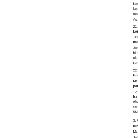
Kes
kes
ees
Ap 
21
kõ
Tei
kan
Jum
hir
elu
Gl 
22
tu
Me
pa
1,
Iss
ähv
sa
5Ms
3.
Ini
Mt 
Jut