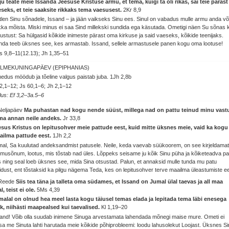
ju teate meie Issanda Jeesuse Kristuse armu, et tema, kuigi ta oli rikas, sai teie pärast
seks, et teie saaksite rikkaks tema vaesusest.
2Kr 8,9
len Sinu sõnadele, Issand – ja jään vaikseks Sinu ees. Sinul on vabadus mulle armu anda võ
ka mõista. Miski minus ei saa Sind millekski sundida ega käsutada. Ometigi näen Su sõnas 
gustust: Sa hülgasid kõikide inimeste pärast oma kirkuse ja said vaeseks, kõikide teenijaks.
da teeb üksnes see, kes armastab. Issand, sellele armastusele panen kogu oma lootuse!
 9,8–11(12.13); Jh 1,35–51
LMEKUNINGAPÄEV (EPIPHANIAS)
edus möödub ja tõeline valgus paistab juba.
1Jh 2,8b
2,1–12; Js 60,1–6; Jh 2,1–12
lus: Ef 3,2–3a.5–6
Neljapäev
Ma puhastan nad kogu nende süüst, millega nad on pattu teinud minu vast
 ma annan neile andeks.
Jr 33,8
esus Kristus on lepitusohver meie pattude eest, kuid mitte üksnes meie, vaid ka kogu
ailma pattude eest.
1Jh 2,2
al, Sa kuulutad andeksandmist patusele. Neile, keda vaevab süükoorem, on see kirjeldama
musõnum, lootus, mis tõstab nad üles. Lõppeks seisame ju kõik Sinu püha ja kõiketeadva pa
 ning seal loeb üksnes see, mida Sina otsustad. Palun, et annaksid mulle tunda mu patu
idust, ent tõstaksid ka pilgu nägema Teda, kes on lepitusohver terve maailma üleastumiste ee
 Reede
Siis tea täna ja talleta oma südames, et Issand on Jumal ülal taevas ja all maa
l, teist ei ole.
5Ms 4,39
malal on olnud hea meel lasta kogu täiusel temas elada ja lepitada tema läbi enesega
k, niihästi maapealsed kui taevalised.
Kl 1,19–20
and! Võib olla suudab inimene Sinuga arvestamata lahendada mõnegi maise mure. Ometi ei
sa me Sinuta lahti harutada meie kõikide põhiprobleemi: loodu lahusolekut Loojast. Üksnes Si