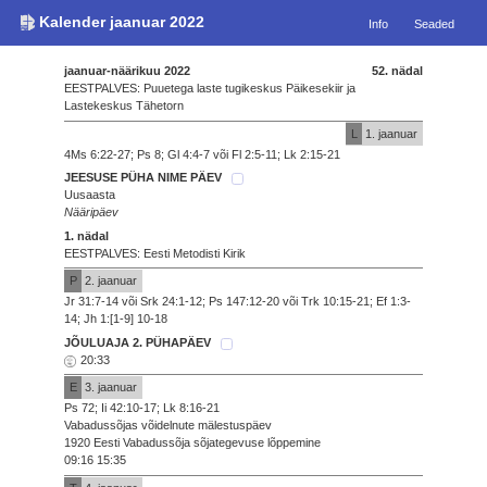
Kalender jaanuar 2022
Info
Seaded
jaanuar-näärikuu 2022
52. nädal
EESTPALVES: Puuetega laste tugikeskus Päikesekiir ja
Lastekeskus Tähetorn
L
1. jaanuar
4Ms 6:22-27; Ps 8; Gl 4:4-7 või Fl 2:5-11; Lk 2:15-21
JEESUSE PÜHA NIME PÄEV
Uusaasta
Nääripäev
1. nädal
EESTPALVES: Eesti Metodisti Kirik
P
2. jaanuar
Jr 31:7-14 või Srk 24:1-12; Ps 147:12-20 või Trk 10:15-21; Ef 1:3-
14; Jh 1:[1-9] 10-18
JÕULUAJA 2. PÜHAPÄEV
20:33
E
3. jaanuar
Ps 72; Ii 42:10-17; Lk 8:16-21
Vabadussõjas võidelnute mälestuspäev
1920 Eesti Vabadussõja sõjategevuse lõppemine
09:16 15:35