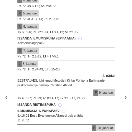
T
4. jaanuar
Ps 72; Js 6:1-5; Ap 7:44-53
K
5. jaanuar
Ps 72; Jr 31:7-14; Jh 1:10-18
N
6. jaanuar
Js 60:1-6; Ps 72:1-14; Ef 3:1-12; Mt 2:1-12
ISSANDA ILMUMISPÜHA (EPIFAANIA)
Kolmekuningapäev
R
7. jaanuar
Ps 72; Tn 2:1-19; Ef 4:17-5:1
L
8. jaanuar
Ps 72; Tn 2:24-49; Ef 5:15-20
2. nädal
EESTPALVES: Ühinenud Metodisti Kiriku Põhja- ja Baltimaade
piiskopkond ja piiskop Christian Alsted
P
9. jaanuar
Js 43:1-7; Ps 29; Ap 8:14-17; Lk 3:15-17, 21-22
ISSANDA RISTIMISPÜHA
ILMUMISAJA 1. PÜHAPÄEV
9.-16.01 Eesti Evangeelse Allianssi palvenädal
20:11
E
10. jaanuar