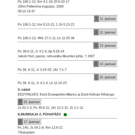
Ps 106:1-12; Km 4:1-16; Ef 6:10-17
Jõhvi Petlemma kogudus, 2000
09:10 15:47
T
11. jaanuar
Ps 106:1-12; Km 5:12-21; 1 Jh 5:13-21
K
12. jaanuar
Ps 106:1-12; 4Ms 27:1-11; Lk 11:33-36
N
13. jaanuar
Ps 36:6-11; Jr 3:1-5; Ap 8:18-24
Jakob Hurt, pastor, rahvusliku liikumise juhte, † 1907
R
14. jaanuar
Ps 36: 6-11; Jr 3:19-25; 1Kr 7:1-7
L
15. jaanuar
Ps 36: 6-11; Jr 4:1-4; Lk 11:14-23
3. nädal
EESTPALVES: Eesti Evangeelne Allianss ja Eesti Kirikute Nõukogu
P
16. jaanuar
Js 62:1-5; Ps 36:6-11; 1Kr 12:1-11; Jh 2:1-11
ILMUMISAJA 2. PÜHAPÄEV
E
17. jaanuar
Ps 145; Js 54:1-8; Rm 12:9-21
Tõnisepäev