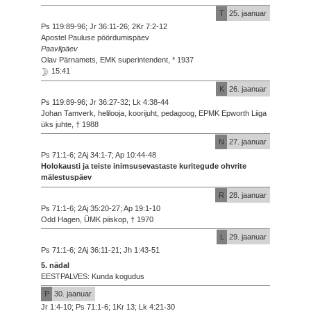
T
25. jaanuar
Ps 119:89-96; Jr 36:11-26; 2Kr 7:2-12
Apostel Pauluse pöördumispäev
Paavlipäev
Olav Pärnamets, EMK superintendent, * 1937
15:41
K
26. jaanuar
Ps 119:89-96; Jr 36:27-32; Lk 4:38-44
Johan Tamverk, helilooja, koorijuht, pedagoog, EPMK Epworth Liiga
üks juhte, † 1988
N
27. jaanuar
Ps 71:1-6; 2Aj 34:1-7; Ap 10:44-48
Holokausti ja teiste inimsusevastaste kuritegude ohvrite
mälestuspäev
R
28. jaanuar
Ps 71:1-6; 2Aj 35:20-27; Ap 19:1-10
Odd Hagen, ÜMK piiskop, † 1970
L
29. jaanuar
Ps 71:1-6; 2Aj 36:11-21; Jh 1:43-51
5. nädal
EESTPALVES: Kunda kogudus
P
30. jaanuar
Jr 1:4-10; Ps 71:1-6; 1Kr 13; Lk 4:21-30