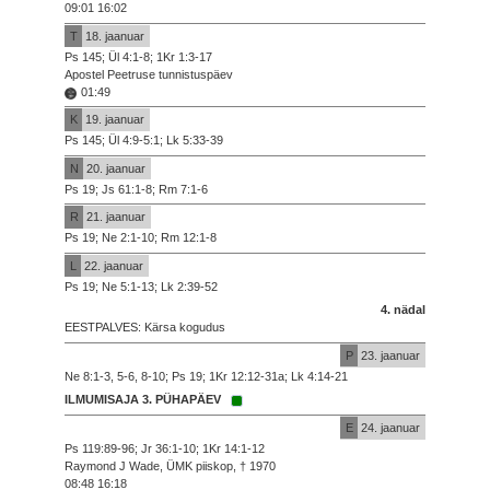
09:01 16:02
T
18. jaanuar
Ps 145; Ül 4:1-8; 1Kr 1:3-17
Apostel Peetruse tunnistuspäev
01:49
K
19. jaanuar
Ps 145; Ül 4:9-5:1; Lk 5:33-39
N
20. jaanuar
Ps 19; Js 61:1-8; Rm 7:1-6
R
21. jaanuar
Ps 19; Ne 2:1-10; Rm 12:1-8
L
22. jaanuar
Ps 19; Ne 5:1-13; Lk 2:39-52
4. nädal
EESTPALVES: Kärsa kogudus
P
23. jaanuar
Ne 8:1-3, 5-6, 8-10; Ps 19; 1Kr 12:12-31a; Lk 4:14-21
ILMUMISAJA 3. PÜHAPÄEV
E
24. jaanuar
Ps 119:89-96; Jr 36:1-10; 1Kr 14:1-12
Raymond J Wade, ÜMK piiskop, † 1970
08:48 16:18