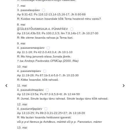
7. mai
3. paasalaupäev
Ap 9:31-42; Ps 116:12-13,14-15,16-17; Jh 6:60-69
R: Kuidas ma tasun Issandale kõik Tema heateod minu vastu?
8. mai
╬ÜLESTÕUSMISAJA 4. PÜHAPÄEV
Ap 13:14,43b-53; Ps 100:2,3,5; Ilm 7:9,14b-17; Jh 10:27-30
R: Me oleme Issanda rahvas ja Tema kari.
9. mai
4. paasaesmaspäev
Ap 11:1-18; Ps 42:2-3.43:3,4; Jh 10:1-10
R: Mu hing januneb elava Jumala järele.
† isa Andrejs Pavlovskis OFMCap (2000, Riia)
10. mai
4. paasateisipäev
Ap 11:19-26; Ps 87:1b-3,4-5,6-7; Jh 10:22-30
R: Kiitke Issandat, kõik rahvad.
11. mai
4. paasakolmapäev
Ap 12:24-13:5a; Ps 67:2-3,5,6+8; Jh 12:44-50
R: Jumal, Sinule laulgu tänu rahvad, Sinule laulgu tänu kõik rahvad.
12. mai
4. paasaneljapäev
Ap 13:13-25; Ps 89:2-3,21-22,25+27; Jh 13:16-20
R: Ma laulan Issanda heldusest igavesti.
või p p-d Nereus ja Achilleus, märtrid või p p. Pancratius, märter
13. mai