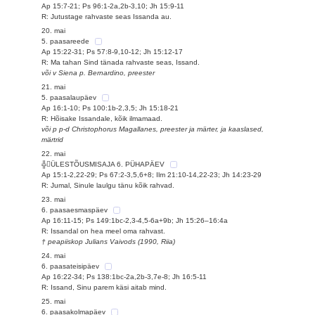
Ap 15:7-21; Ps 96:1-2a,2b-3,10; Jh 15:9-11
R: Jutustage rahvaste seas Issanda au.
20. mai
5. paasareede
Ap 15:22-31; Ps 57:8-9,10-12; Jh 15:12-17
R: Ma tahan Sind tänada rahvaste seas, Issand.
või v Siena p. Bernardino, preester
21. mai
5. paasalaupäev
Ap 16:1-10; Ps 100:1b-2,3,5; Jh 15:18-21
R: Hõisake Issandale, kõik ilmamaad.
või p p-d Christophorus Magallanes, preester ja märter, ja kaaslased,
märtrid
22. mai
╬ÜLESTÕUSMISAJA 6. PÜHAPÄEV
Ap 15:1-2,22-29; Ps 67:2-3,5,6+8; Ilm 21:10-14,22-23; Jh 14:23-29
R: Jumal, Sinule laulgu tänu kõik rahvad.
23. mai
6. paasaesmaspäev
Ap 16:11-15; Ps 149:1bc-2,3-4,5-6a+9b; Jh 15:26–16:4a
R: Issandal on hea meel oma rahvast.
† peapiiskop Julians Vaivods (1990, Riia)
24. mai
6. paasateisipäev
Ap 16:22-34; Ps 138:1bc-2a,2b-3,7e-8; Jh 16:5-11
R: Issand, Sinu parem käsi aitab mind.
25. mai
6. paasakolmapäev