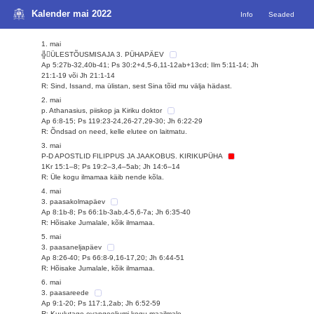
Kalender mai 2022
Info
Seaded
1. mai
╬ÜLESTÕUSMISAJA 3. PÜHAPÄEV
Ap 5:27b-32,40b-41; Ps 30:2+4,5-6,11-12ab+13cd; Ilm 5:11-14; Jh
21:1-19 või Jh 21:1-14
R: Sind, Issand, ma ülistan, sest Sina tõid mu välja hädast.
2. mai
p. Athanasius, piiskop ja Kiriku doktor
Ap 6:8-15; Ps 119:23-24,26-27,29-30; Jh 6:22-29
R: Õndsad on need, kelle elutee on laitmatu.
3. mai
P-D APOSTLID FILIPPUS JA JAAKOBUS. KIRIKUPÜHA
1Kr 15:1–8; Ps 19:2–3,4–5ab; Jh 14:6–14
R: Üle kogu ilmamaa käib nende kõla.
4. mai
3. paasakolmapäev
Ap 8:1b-8; Ps 66:1b-3ab,4-5,6-7a; Jh 6:35-40
R: Hõisake Jumalale, kõik ilmamaa.
5. mai
3. paasaneljapäev
Ap 8:26-40; Ps 66:8-9,16-17,20; Jh 6:44-51
R: Hõisake Jumalale, kõik ilmamaa.
6. mai
3. paasareede
Ap 9:1-20; Ps 117:1,2ab; Jh 6:52-59
R: Kuulutage evangeeliumi kogu maailmale.