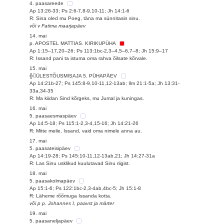
4. paasareede
Ap 13:26-33; Ps 2:6-7,8-9,10-11; Jh 14:1-6
R: Sina oled mu Poeg, täna ma sünnitasin sinu.
või v Fatima maarjapäev
14. mai
p. APOSTEL MATTIAS. KIRIKUPÜHA
Ap 1:15–17,20–26; Ps 113:1bc-2,3–4,5–6,7–8; Jh 15:9–17
R: Issand pani ta istuma oma rahva õilsate kõrvale.
15. mai
╬ÜLESTÕUSMISAJA 5. PÜHAPÄEV
Ap 14:21b-27; Ps 145:8-9,10-11,12-13ab; Ilm 21:1-5a; Jh 13:31-
33a,34-35
R: Ma kiidan Sind kõrgeks, mu Jumal ja kuningas.
16. mai
5. paasaesmaspäev
Ap 14:5-18; Ps 115:1-2,3-4,15-16; Jh 14:21-26
R: Mitte meile, Issand, vaid oma nimele anna au.
17. mai
5. paasateisipäev
Ap 14:19-28; Ps 145:10-11,12-13ab,21; Jh 14:27-31a
R: Las Sinu usklikud kuulutavad Sinu riigist.
18. mai
5. paasakolmapäev
Ap 15:1-6; Ps 122:1bc-2,3-4ab,4bc-5; Jh 15:1-8
R: Läheme rõõmuga Issanda kotta.
või p p. Johannes I, paavst ja märter
19. mai
5. paasaneljapäev