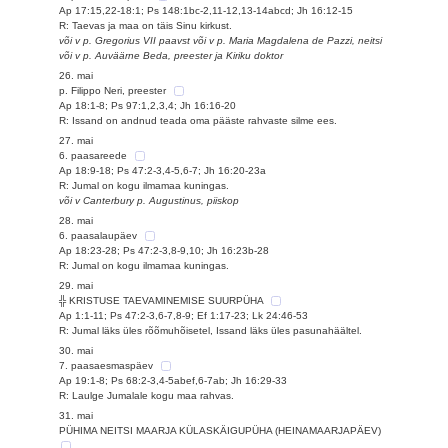
Ap 17:15,22-18:1; Ps 148:1bc-2,11-12,13-14abcd; Jh 16:12-15
R: Taevas ja maa on täis Sinu kirkust.
või v p. Gregorius VII paavst või v p. Maria Magdalena de Pazzi, neitsi
või v p. Auväärne Beda, preester ja Kiriku doktor
26. mai
p. Filippo Neri, preester
Ap 18:1-8; Ps 97:1,2,3,4; Jh 16:16-20
R: Issand on andnud teada oma pääste rahvaste silme ees.
27. mai
6. paasareede
Ap 18:9-18; Ps 47:2-3,4-5,6-7; Jh 16:20-23a
R: Jumal on kogu ilmamaa kuningas.
või v Canterbury p. Augustinus, piiskop
28. mai
6. paasalaupäev
Ap 18:23-28; Ps 47:2-3,8-9,10; Jh 16:23b-28
R: Jumal on kogu ilmamaa kuningas.
29. mai
╬ KRISTUSE TAEVAMINEMISE SUURPÜHA
Ap 1:1-11; Ps 47:2-3,6-7,8-9; Ef 1:17-23; Lk 24:46-53
R: Jumal läks üles rõõmuhõisetel, Issand läks üles pasunahäältel.
30. mai
7. paasaesmaspäev
Ap 19:1-8; Ps 68:2-3,4-5abef,6-7ab; Jh 16:29-33
R: Laulge Jumalale kogu maa rahvas.
31. mai
PÜHIMA NEITSI MAARJA KÜLASKÄIGUPÜHA (HEINAMAARJAPÄEV)