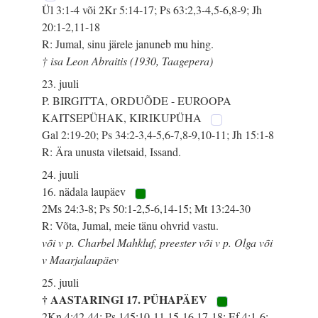
Ül 3:1-4 või 2Kr 5:14-17; Ps 63:2,3-4,5-6,8-9; Jh
20:1-2,11-18
R: Jumal, sinu järele januneb mu hing.
† isa Leon Abraitis (1930, Taagepera)
23. juuli
P. BIRGITTA, ORDUÕDE - EUROOPA
KAITSEPÜHAK, KIRIKUPÜHA
Gal 2:19-20; Ps 34:2-3,4-5,6-7,8-9,10-11; Jh 15:1-8
R: Ära unusta viletsaid, Issand.
24. juuli
16. nädala laupäev
2Ms 24:3-8; Ps 50:1-2,5-6,14-15; Mt 13:24-30
R: Võta, Jumal, meie tänu ohvrid vastu.
või v p. Charbel Mahkluf, preester või v p. Olga või
v Maarjalaupäev
25. juuli
† AASTARINGI 17. PÜHAPÄEV
2Kn 4:42-44; Ps 145:10-11,15-16,17-18; Ef 4:1-6;