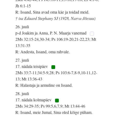
Jh 6:1-15
R: Issand, Sina avad oma käe ja toidad meid.
† isa Eduard Stephany SJ (1928, Narva-Jõesuu)
26. juuli
p-d Joakim ja Anna, P. N. Maarja vanemad
2Ms 32:15-24,30-34; Ps 106:19-20,21-22,23; Mt
13:31-35
R: Andesta, Issand, oma rahvale.
27. juuli
17. nädala teisipäev
2Ms 33:7-11;34:5-9,28; Ps 103:6-7,8-9,10-11,12-
13; Mt 13:36-43
R: Halastaja ja armuline on Issand.
28. juuli
17. nädala kolmapäev
2Ms 34:29-35; Ps 99:5,6,7,9; Mt 13:44-46
R: Issand, meie Jumal, Sina oled kõige püham.