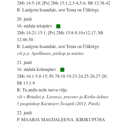
2Ms 14:5-18; [Ps] 2Ms 15:1,2,3-4,5-6; Mt 12:38-42
R: Laulgem Issandale, sest Tema on Ülikõrge.
20. juuli
16. nädala teisipäev
2Ms 14:21-15:1; [Ps] 2Ms 15:8-9,10+12,17; Mt
12:46-50
R: Laulgem Issandale, sest Tema on Ülikõrge.
või p p. Apollinare, piiskop ja märter
21. juuli
16. nädala kolmapäev
2Ms 16:1-5,8-15; Ps 78:18-19,23-24,25-26,27-28;
Mt 13:1-9
R: Ta andis neile taeva vilja.
või v Brindisi p. Lorenzo, preester ja Kiriku doktor
† peapiiskop Kazimierz Świątek (2011, Pinsk)
22. juuli
P. MAARJA MAGDALEENA, KIRIKUPÜHA