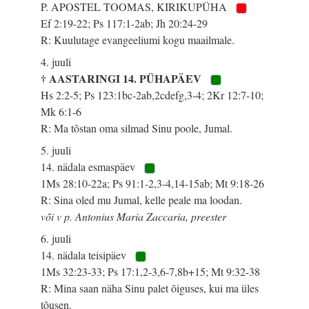
P. APOSTEL TOOMAS, KIRIKUPÜHA
Ef 2:19-22; Ps 117:1-2ab; Jh 20:24-29
R: Kuulutage evangeeliumi kogu maailmale.
4. juuli
† AASTARINGI 14. PÜHAPÄEV
Hs 2:2-5; Ps 123:1bc-2ab,2cdefg,3-4; 2Kr 12:7-10;
Mk 6:1-6
R: Ma tõstan oma silmad Sinu poole, Jumal.
5. juuli
14. nädala esmaspäev
1Ms 28:10-22a; Ps 91:1-2,3-4,14-15ab; Mt 9:18-26
R: Sina oled mu Jumal, kelle peale ma loodan.
või v p. Antonius Maria Zaccaria, preester
6. juuli
14. nädala teisipäev
1Ms 32:23-33; Ps 17:1,2-3,6-7,8b+15; Mt 9:32-38
R: Mina saan näha Sinu palet õiguses, kui ma üles
tõusen.