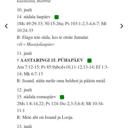
kaaslased, märtrid
10. juuli
14. nädala laupäev
1Ms 49:29-33; 50:15-26a; Ps 103:1-2,3-4,6-7; Mt
10:24-33
R: Elagu teie süda, kes te otsite Jumalat.
või v Maarjalaupäev
11. juuli
† AASTARINGI 15. PÜHAPÄEV
Am 7:12-15; Ps 85:9abcd+10,11-12,13-14; Ef 1:3-
14; Mk 6:7-13
R: Issand, näita meile oma heldust ja päästa meid.
12. juuli
15. nädala esmaspäev
2Ms 1:8-14,22; Ps 124:1bc-2,3-5,6-8; Mt 10:34-
11:1
R: Meie abi on Issand ja Looja.
13. juuli