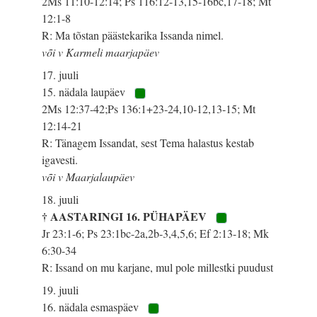
2Ms 11:10-12:14; Ps 116:12-13,15-16bc,17-18; Mt
12:1-8
R: Ma tõstan päästekarika Issanda nimel.
või v Karmeli maarjapäev
17. juuli
15. nädala laupäev
2Ms 12:37-42;Ps 136:1+23-24,10-12,13-15; Mt
12:14-21
R: Tänagem Issandat, sest Tema halastus kestab
igavesti.
või v Maarjalaupäev
18. juuli
† AASTARINGI 16. PÜHAPÄEV
Jr 23:1-6; Ps 23:1bc-2a,2b-3,4,5,6; Ef 2:13-18; Mk
6:30-34
R: Issand on mu karjane, mul pole millestki puudust
19. juuli
16. nädala esmaspäev