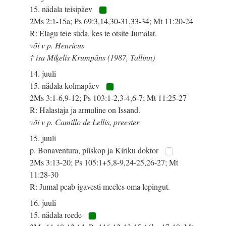
15. nädala teisipäev
2Ms 2:1-15a; Ps 69:3,14,30-31,33-34; Mt 11:20-24
R: Elagu teie süda, kes te otsite Jumalat.
või v p. Henricus
† isa Miķelis Krumpāns (1987, Tallinn)
14. juuli
15. nädala kolmapäev
2Ms 3:1-6,9-12; Ps 103:1-2,3-4,6-7; Mt 11:25-27
R: Halastaja ja armuline on Issand.
või v p. Camillo de Lellis, preester
15. juuli
p. Bonaventura, piiskop ja Kiriku doktor
2Ms 3:13-20; Ps 105:1+5,8-9,24-25,26-27; Mt
11:28-30
R: Jumal peab igavesti meeles oma lepingut.
16. juuli
15. nädala reede