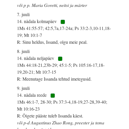
või p p. Maria Goretti, neitsi ja märter
7. juuli
14. nädala kolmapäev
1Ms 41:55-57; 42:5,7a,17-24a; Ps 33:2-3,10-11,18-
19; Mt 10:1-7
R: Sinu heldus, Issand, olgu meie peal.
8. juuli
14. nädala neljapäev
1Ms 44:18-21,23b-29; 45:1-5; Ps 105:16-17,18-
19,20-21; Mt 10:7-15
R: Meenutage Issanda tehtud imetegusid.
9. juuli
14. nädala reede
1Ms 46:1-7, 28-30; Ps 37:3-4,18-19,27-28,39-40;
Mt 10:16-23
R: Õigete pääste tuleb Issanda käest.
või p-d Augustinus Zhao Rong, preester ja tema