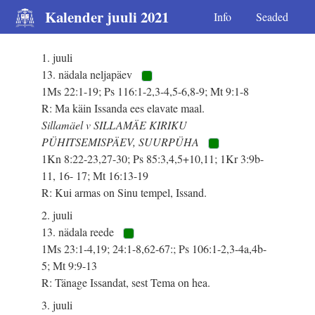
Kalender juuli 2021
Info
Seaded
1. juuli
13. nädala neljapäev
1Ms 22:1-19; Ps 116:1-2,3-4,5-6,8-9; Mt 9:1-8
R: Ma käin Issanda ees elavate maal.
Sillamäel v SILLAMÄE KIRIKU
PÜHITSEMISPÄEV, SUURPÜHA
1Kn 8:22-23,27-30; Ps 85:3,4,5+10,11; 1Kr 3:9b-
11, 16- 17; Mt 16:13-19
R: Kui armas on Sinu tempel, Issand.
2. juuli
13. nädala reede
1Ms 23:1-4,19; 24:1-8,62-67:; Ps 106:1-2,3-4a,4b-
5; Mt 9:9-13
R: Tänage Issandat, sest Tema on hea.
3. juuli