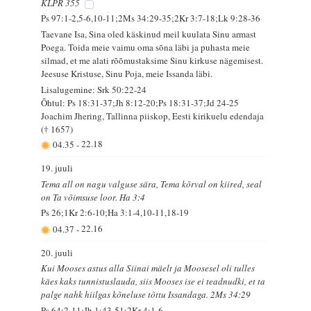
KLPR 355
Ps 97:1-2,5-6,10-11;2Ms 34:29-35;2Kr 3:7-18;Lk 9:28-36
Taevane Isa, Sina oled käskinud meil kuulata Sinu armast
Poega. Toida meie vaimu oma sõna läbi ja puhasta meie
silmad, et me alati rõõmustaksime Sinu kirkuse nägemisest.
Jeesuse Kristuse, Sinu Poja, meie Issanda läbi.
Lisalugemine: Srk 50:22-24
Õhtul: Ps 18:31-37;Jh 8:12-20;Ps 18:31-37;Jd 24-25
Joachim Jhering, Tallinna piiskop, Eesti kirikuelu edendaja
(† 1657)
04.35
-
22.18
19. juuli
Tema all on nagu valguse sära, Tema kõrval on kiired, seal
on Ta võimsuse loor. Ha 3:4
Ps 26;1Kr 2:6-10;Ha 3:1-4,10-11,18-19
04.37
-
22.16
20. juuli
Kui Mooses astus alla Siinai mäelt ja Moosesel oli tulles
käes kaks tunnistuslauda, siis Mooses ise ei teadnudki, et ta
palge nahk hiilgas kõneluse tõttu Issandaga. 2Ms 34:29
Ps 64:2-11;Jh 1:43-51;2Kr 4:1-6