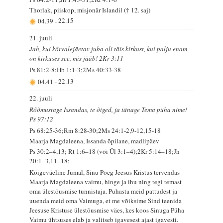
Thorlak, piiskop, misjonär Islandil († 12. saj)
04.39
-
22.15
21. juuli
Jah, kui kõrvalejäetav juba oli täis kirkust, kui palju enam
on kirkuses see, mis jääb! 2Kr 3:11
Ps 81:2-8;Hb 1:1-3;2Ms 40:33-38
04.41
-
22.13
22. juuli
Rõõmustage Issandas, te õiged, ja tänage Tema püha nime!
Ps 97:12
Ps 68:25-36;Rm 8:28-30;2Ms 24:1-2,9-12,15-18
Maarja Magdaleena, Issanda õpilane, madlipäev
Ps 30:2–4,13; Rt 1:6–18 (või Ül 3:1–4);2Kr 5:14–18;Jh
20:1–3,11–18;
Kõigeväeline Jumal, Sinu Poeg Jeesus Kristus tervendas
Maarja Magdaleena vaimu, hinge ja ihu ning tegi temast
oma ülestõusmise tunnistaja. Puhasta meid pattudest ja
uuenda meid oma Vaimuga, et me võiksime Sind teenida
Jeesuse Kristuse ülestõusmise väes, kes koos Sinuga Püha
Vaimu ühtsuses elab ja valitseb igavesest ajast igavesti.