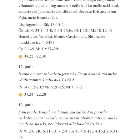
vihameeste peale ning anna nii neile kui ka meile usklikud,
andestavad ja armastavad südamed. Jeesuse Kristuse, Sinu
Poja, meie Issanda läbi.
Lisalugemine: Srk 13:15-24
Õhtul: Ps 33:1-12;Jk 2:14-26;Ps 33:1-12;5Ms 10:12-19
Benedictus Nursiast, Monte Cassino abt, õhtumaise
munkluse isa († 547)
Õp 2:1–9;Mt 19:27–29;
04.22
-
22.30
12. juuli
Issand on oma rahvale tugevuseks. Ta on oma võitud mehe
võidusaamise kindlustus. Ps 28:8
Ps 147:12-20;5Ms 6:20-25;Mt 7:7-12
04.24
-
22.28
13. juuli
Sinu poole, Issand, ma hüüan, mu kalju! Ära pöördu
vaikides minust eemale, et ma su vaitolemise tõttu ei saaks
nende sarnaseks, kes lähevad alla hauda! Ps 28:1
Ps 70:2-6;2Kr 6:11-13; 7:2-4 või Tb 4:5-11,14-16;Lk 6:31-
36