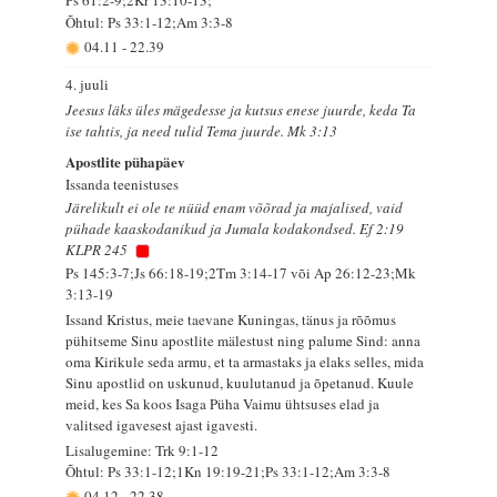
Õhtul: Ps 33:1-12;Am 3:3-8
04.11
-
22.39
4. juuli
Jeesus läks üles mägedesse ja kutsus enese juurde, keda Ta
ise tahtis, ja need tulid Tema juurde. Mk 3:13
Apostlite pühapäev
Issanda teenistuses
Järelikult ei ole te nüüd enam võõrad ja majalised, vaid
pühade kaaskodanikud ja Jumala kodakondsed. Ef 2:19
KLPR 245
Ps 145:3-7;Js 66:18-19;2Tm 3:14-17 või Ap 26:12-23;Mk
3:13-19
Issand Kristus, meie taevane Kuningas, tänus ja rõõmus
pühitseme Sinu apostlite mälestust ning palume Sind: anna
oma Kirikule seda armu, et ta armastaks ja elaks selles, mida
Sinu apostlid on uskunud, kuulutanud ja õpetanud. Kuule
meid, kes Sa koos Isaga Püha Vaimu ühtsuses elad ja
valitsed igavesest ajast igavesti.
Lisalugemine: Trk 9:1-12
Õhtul: Ps 33:1-12;1Kn 19:19-21;Ps 33:1-12;Am 3:3-8
04.12
-
22.38