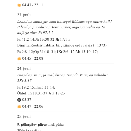
04.43
-
22.11
23. juuli
Issand on kuningas, maa ilutsegu! Rõõmustagu saarte hulk!
Pilved ja pimedus on Tema ümber, õigus ja õiglus on Ta
aujärje alus. Ps 97:1-2
Ps 41:2-14;Jh 13:30-32;Jh 17:1-5
Birgitta Rootsist, abtiss, birgitiinide ordu rajaja († 1373)
Ps 9:8–12;Õp 31:10–31;1Kr 2:6–12;Mt 13:10–17;
04.45
-
22.08
24. juuli
Issand on Vaim, ja seal, kus on Issanda Vaim, on vabadus.
2Kr 3:17
Ps 19:2-15;Ilm 5:11-14;
Õhtul: Ps 18:31-37;Js 5:18-23
05.37
04.47
-
22.06
25. juuli
9. pühapäev pärast nelipüha
Tõde ja eksitus