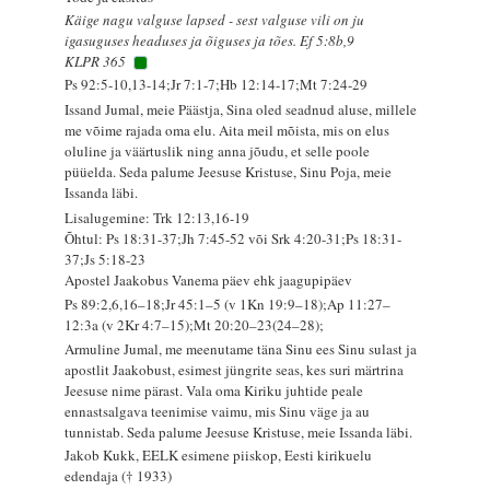
Käige nagu valguse lapsed - sest valguse vili on ju
igasuguses headuses ja õiguses ja tões. Ef 5:8b,9
KLPR 365
Ps 92:5-10,13-14;Jr 7:1-7;Hb 12:14-17;Mt 7:24-29
Issand Jumal, meie Päästja, Sina oled seadnud aluse, millele
me võime rajada oma elu. Aita meil mõista, mis on elus
oluline ja väärtuslik ning anna jõudu, et selle poole
püüelda. Seda palume Jeesuse Kristuse, Sinu Poja, meie
Issanda läbi.
Lisalugemine: Trk 12:13,16-19
Õhtul: Ps 18:31-37;Jh 7:45-52 või Srk 4:20-31;Ps 18:31-
37;Js 5:18-23
Apostel Jaakobus Vanema päev ehk jaagupipäev
Ps 89:2,6,16–18;Jr 45:1–5 (v 1Kn 19:9–18);Ap 11:27–
12:3a (v 2Kr 4:7–15);Mt 20:20–23(24–28);
Armuline Jumal, me meenutame täna Sinu ees Sinu sulast ja
apostlit Jaakobust, esimest jüngrite seas, kes suri märtrina
Jeesuse nime pärast. Vala oma Kiriku juhtide peale
ennastsalgava teenimise vaimu, mis Sinu väge ja au
tunnistab. Seda palume Jeesuse Kristuse, meie Issanda läbi.
Jakob Kukk, EELK esimene piiskop, Eesti kirikuelu
edendaja († 1933)