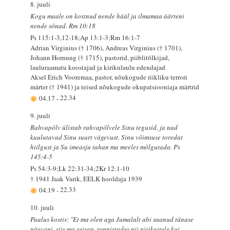
8. juuli
Kogu maale on kostnud nende hääl ja ilmamaa äärteni
nende sõnad. Rm 10:18
Ps 115:1-3,12-18;Ap 13:1-3;Rm 16:1-7
Adrian Virginius († 1706), Andreas Virginius († 1701),
Johann Hornung († 1715), pastorid, piiblitõlkijad,
lauluraamatu koostajad ja kirikulaulu edendajad
Aksel Erich Vooremaa, pastor, nõukogude riikliku terrori
märter († 1941) ja teised nõukogude okupatsiooniaja märtrid
04.17
-
22.34
9. juuli
Rahvapõlv ülistab rahvapõlvele Sinu tegusid, ja nad
kuulutavad Sinu suurt vägevust. Sinu võimsuse toredat
hiilgust ja Su imeasju tahan ma meeles mõlgutada. Ps
145:4-5
Ps 54:3-9;Lk 22:31-34;2Kr 12:1-10
† 1941 Jaak Varik, EELK hooldaja 1939
04.19
-
22.33
10. juuli
Paulus kostis: "Et ma olen aga Jumalalt abi saanud tänase
päevani, siis ma seisan, tunnistades nii pisikestele kui