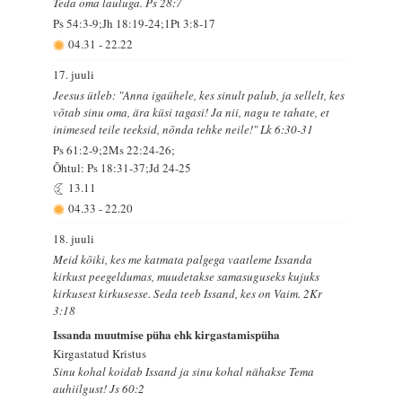
Teda oma lauluga. Ps 28:7
Ps 54:3-9;Jh 18:19-24;1Pt 3:8-17
04.31
-
22.22
17. juuli
Jeesus ütleb: "Anna igaühele, kes sinult palub, ja sellelt, kes
võtab sinu oma, ära küsi tagasi! Ja nii, nagu te tahate, et
inimesed teile teeksid, nõnda tehke neile!" Lk 6:30-31
Ps 61:2-9;2Ms 22:24-26;
Õhtul: Ps 18:31-37;Jd 24-25
13.11
04.33
-
22.20
18. juuli
Meid kõiki, kes me katmata palgega vaatleme Issanda
kirkust peegeldumas, muudetakse samasuguseks kujuks
kirkusest kirkusesse. Seda teeb Issand, kes on Vaim. 2Kr
3:18
Issanda muutmise püha ehk kirgastamispüha
Kirgastatud Kristus
Sinu kohal koidab Issand ja sinu kohal nähakse Tema
auhiilgust! Js 60:2