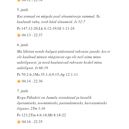
5. juuli
Kui armsad on mägede peal sõnumitooja sammud. Ta
kuulutab rahu, toob häid sõnumeid. Js 52:7
Ps 147:12-20;Lk 6:12-19;Gl 1:11-24
04.13
-
22.37
6. juuli
Ma läkitan nende hulgast pääsenuid rahvaste juurde, kes ei
ole kuulnud minust räägitavat ega ole neil aimu minu
auhiilgusest; ja need kuulutavad rahvaste keskel minu
auhiilgust. Js 66:19
Ps 70:2-6;1Ms 35:1-4,9-15;Ap 12:1-11
04.14
-
22.36
7. juuli
Kogu Pühakiri on Jumala sisendatud ja kasulik
õpetamiseks, noomimiseks, parandamiseks, kasvatamiseks
õiguses. 2Tm 3:16
Ps 123;2Tm 4:6-18;Mt 8:18-22
04.16
-
22.35