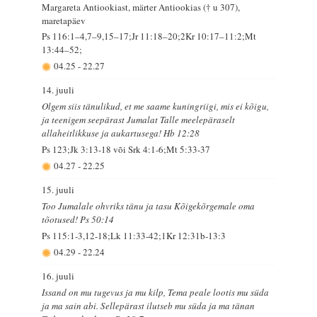
Margareta Antiookiast, märter Antiookias († u 307),
maretapäev
Ps 116:1–4,7–9,15–17;Jr 11:18–20;2Kr 10:17–11:2;Mt
13:44–52;
04.25
-
22.27
14. juuli
Olgem siis tänulikud, et me saame kuningriigi, mis ei kõigu,
ja teenigem seepärast Jumalat Talle meelepäraselt
allaheitlikkuse ja aukartusega! Hb 12:28
Ps 123;Jk 3:13-18 või Srk 4:1-6;Mt 5:33-37
04.27
-
22.25
15. juuli
Too Jumalale ohvriks tänu ja tasu Kõigekõrgemale oma
tõotused! Ps 50:14
Ps 115:1-3,12-18;Lk 11:33-42;1Kr 12:31b-13:3
04.29
-
22.24
16. juuli
Issand on mu tugevus ja mu kilp, Tema peale lootis mu süda
ja ma sain abi. Sellepärast ilutseb mu süda ja ma tänan