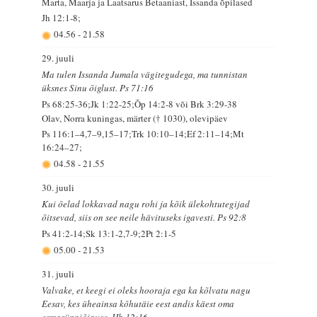
Marta, Maarja ja Laatsarus Betaaniast, Issanda õpilased
Jh 12:1-8;
04.56
-
21.58
29. juuli
Ma tulen Issanda Jumala vägitegudega, ma tunnistan
üksnes Sinu õiglust. Ps 71:16
Ps 68:25-36;Jk 1:22-25;Õp 14:2-8 või Brk 3:29-38
Olav, Norra kuningas, märter († 1030), olevipäev
Ps 116:1–4,7–9,15–17;Trk 10:10–14;Ef 2:11–14;Mt
16:24–27;
04.58
-
21.55
30. juuli
Kui õelad lokkavad nagu rohi ja kõik ülekohtutegijad
õitsevad, siis on see neile hävituseks igavesti. Ps 92:8
Ps 41:2-14;Sk 13:1-2,7-9;2Pt 2:1-5
05.00
-
21.53
31. juuli
Valvake, et keegi ei oleks hooraja ega ka kõlvatu nagu
Eesav, kes üheainsa kõhutäie eest andis käest oma
esmasünniõiguse. Hb 12:16