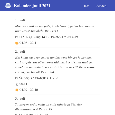
Kalender juuli 2021
Info
Seaded
1. juuli
Minu ees nõtkub iga põlv, ütleb Issand, ja iga keel annab
tunnustust Jumalale. Rm 14:11
Ps 115:1-3,12-18;1Kr 12:19-26;2Tm 2:14-19
04.08
-
22.41
2. juuli
Kui kaua ma pean muret tundma oma hinges ja kandma
kurbust päevast päeva oma südames? Kui kaua saab mu
vaenlane suurustada mu vastu? Vaata ometi! Vasta mulle,
Issand, mu Jumal! Ps 13:3-4
Ps 54:3-9;Js 53:6-8;Jk 4:11-12
00.11
04.09
-
22.40
3. juuli
Taotlegem seda, mida on vaja rahuks ja üksteise
ülesehitamiseks! Rm 14:19
Ps 61:2-9;2Kr 13:10-13;