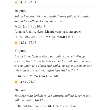
04.49
-
22.04
26. juuli
Sul on hea meel tõest, mis asub südame põhjas, ja salajas
annad Sa mulle tarkust teada. Ps 51:8
Ps 26;2Jh 1-9;Js 10:1-3
Anna ja Joakim, Neitsi Maarja vanemad, annepäev
Ps 1:1–3;Sk 2:10–13;Rm 8:28–30;Mt 13:16–17;
04.51
-
22.02
27. juuli
Issand ütles: "Kui te tõesti parandate oma eluviise ja
tegusid, kui te tõesti teete õigust niihästi ühele kui teisele,
siis ma jätan teid elama siia paika, maale, mille ma andsin
teie vanemaile muistsest ajast igavesti." Jr 7:5,7
Ps 64:2-11;Mt 24:4-14;Js 32:1-8
04.54
-
22.00
28. juuli
Taotlege rahu kõikidega ja pühitsust, milleta keegi ei saa
näha Issandat. Hb 12:14
Ps 81:2-8;Mi 3:5-12 või Trk 1:7-15;Rm 2:13-16