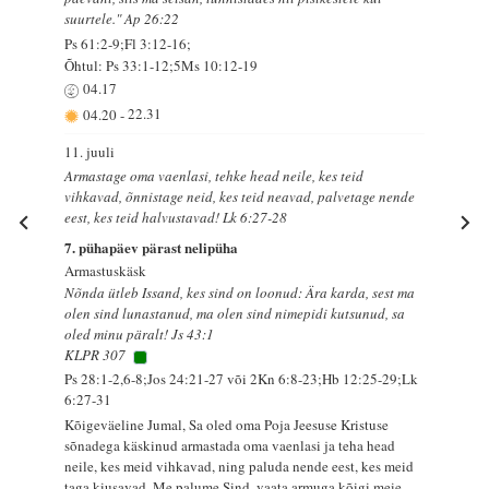
suurtele." Ap 26:22
Ps 61:2-9;Fl 3:12-16;
Õhtul: Ps 33:1-12;5Ms 10:12-19
04.17
04.20
-
22.31
11. juuli
Armastage oma vaenlasi, tehke head neile, kes teid
vihkavad, õnnistage neid, kes teid neavad, palvetage nende
eest, kes teid halvustavad! Lk 6:27-28
7. pühapäev pärast nelipüha
Armastuskäsk
Nõnda ütleb Issand, kes sind on loonud: Ära karda, sest ma
olen sind lunastanud, ma olen sind nimepidi kutsunud, sa
oled minu päralt! Js 43:1
KLPR 307
Ps 28:1-2,6-8;Jos 24:21-27 või 2Kn 6:8-23;Hb 12:25-29;Lk
6:27-31
Kõigeväeline Jumal, Sa oled oma Poja Jeesuse Kristuse
sõnadega käskinud armastada oma vaenlasi ja teha head
neile, kes meid vihkavad, ning paluda nende eest, kes meid
taga kiusavad. Me palume Sind, vaata armuga kõigi meie