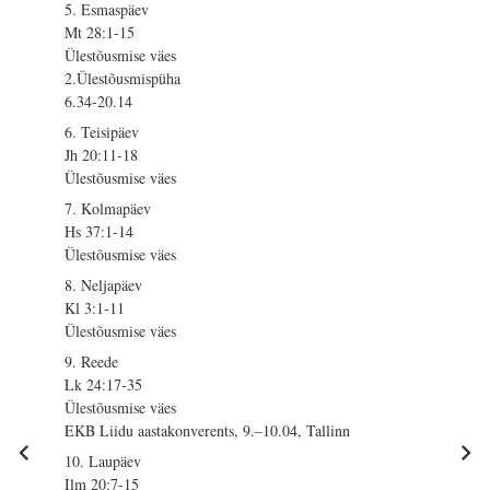
5. Esmaspäev
Mt 28:1-15
Ülestõusmise väes
2.Ülestõusmispüha
6.34-20.14
6. Teisipäev
Jh 20:11-18
Ülestõusmise väes
7. Kolmapäev
Hs 37:1-14
Ülestõusmise väes
8. Neljapäev
Kl 3:1-11
Ülestõusmise väes
9. Reede
Lk 24:17-35
Ülestõusmise väes
EKB Liidu aastakonverents, 9.–10.04, Tallinn
10. Laupäev
Ilm 20:7-15