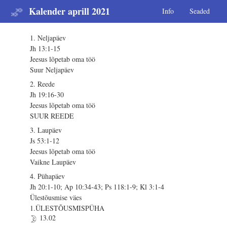
Kalender aprill 2021
Info
Seaded
1. Neljapäev
Jh 13:1-15
Jeesus lõpetab oma töö
Suur Neljapäev
2. Reede
Jh 19:16-30
Jeesus lõpetab oma töö
SUUR REEDE
3. Laupäev
Js 53:1-12
Jeesus lõpetab oma töö
Vaikne Laupäev
4. Pühapäev
Jh 20:1-10; Ap 10:34-43; Ps 118:1-9; Kl 3:1-4
Ülestõusmise väes
1.ÜLESTÕUSMISPÜHA
13.02