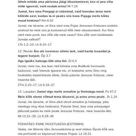
läheb mööda oma pärisosa jäägi üleastumisest, kes ei pea viha
mitte igavesti, vaid osutab armu!
Mi 7,18
Jumal, kes oma Poegagi ei säästnud, vaid loovutas tema meie
kõikide eest, kuidas ta ei peaks siis koos Pojaga meile kõike
muud kinkima?
Rm 8,32
Jumal, me täname, et Sina oled oma Pojas Jeesuses Kristuses andeks
andnud ka meie süü ja kustutanud kõik meie üleastumised. Kui Sina
oled meie poolt, kes võib olla meie vastu? Kes võib veel süüdistada
Jumala valituid?
1Ts 1,2–10; Lk 9,10–17
12. Reede
Ära ole iseenese silmis tark, vaid karda Issandat ja
tagane kurjast.
Õp 3,7
Aga igaüks katsugu läbi oma töö.
Gl 6,4
Jumal, meie Isa, ära lase meil külvata oma lihalikule loomusele
kaduvust, vaid Vaimule igavest elu, et leiaksime armu Sinu ning
heakskiitu kaasinimeste silmis. Seda palume Jeesuse Kristuse, meie
Issanda läbi.
2Tm 3,10–17; Lk 9,18–27
13. Laupäev
Jumal olgu meile armuline ja õnnistagu meid.
Ps 67,2
Meie kõik oleme võtnud tema täiusest, ja armu armu peale.
Jh 1,16
Jumal, me täname, et Sina oled olnud armuline ja halastaja, pika
meelega ning rikas heldusest. Palume Sind, lase oma armupalgel
jätkuvalt paista ka meie peale Jeesuse Kristuse, meie Issanda läbi.
Mt 13,31–35; Lk 9,28–36
PÜHAPÄEV ENNE PAASTUAEGA (ESTOMIHI)
Vaata, me läheme üles Jeruusalemma ja seal viiakse lõpule kõik see,
mis prohvetid on kirjutanud Inimese Pojast.
Lk 18,31