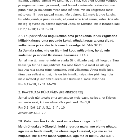
Issand, vägede Jumal! Me täname, et Sina, kes oled loonud kõrguse
ja sügavuse, mäed ja mered, oled teinud inimlastele teatavaks oma
püha nime ja ilmutanud meile oma mõtteid, mis on kõrgemad meie
mõtetest nii nagu taevad maast. Me palume, jää meie juurde ka siis,
kui õhtu jõuab ja päev veereb, et jõuaksime kord sinna, kuhu Sina oled
meilegi igavese eluaseme rajanud Jeesuse Kristuse, meie Issanda läbi.
Hb 2,11–18; Lk 11,5–13
27. Laupäev
Nõnda nagu kotkas oma pesakonda lendu ergutades
hõljub kaitstes oma poegade kohal, nõnda laotas ta oma tiivad,
võttis tema ja kandis teda oma tiivasulgedel.
5Ms 32,11
Ja Jumala rahu, mis on ülem kui kogu mõistmine, hoiab teie
südamed ja mõtted Kristuses Jeesuses.
Fl 4,7
Jumal, me täname, et tohime elada Sinu tiibade varju all, kogeda Sinu
kaitset ja tunda Sinu juhtimist. Sa oled tõotanud meid ka üle aja
kaduva raja saata mitte kaotajate, vaid võitjatena. Anna meile juba
täna osa sellest rahust, mis on üle inimliku taipamise piiri ning hoia
meie mõtted ja südamed Jeesuses Kristuses, meie Issandas.
Rm 6,12–18; Lk 11,14–28
2. PAASTUAJA PÜHAPÄEV (REMINISCERE)
Jumal teeb nähtavaks oma armastuse meie vastu sellega, et Kristus
suri meie eest, kui me olime alles patused.
Rm 5,8
Rm 5,1–5(6–11) Js 5,1–7; Ps 10
Jutlus: Mk 12,1–12
28. Pühapäev
Ära karda, sest mina olen sinuga.
Js 43,5
Meid rõhutakse kõikepidi, kuid ei suruta maha; me oleme nõutud,
aga me ei heida meelt; me oleme taga kiusatud, aga me ei ole
hüljatud; me oleme maha vajutatud, aga me ei hukku.
2Kr 4,8–9