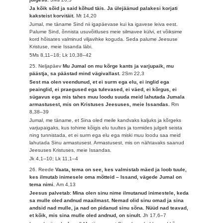
Ja kõik sõid ja said kõhud täis. Ja ülejäänud palakesi korjati
kaksteist korvitäit.
Mt 14,20
Jumal, me täname Sind nii igapäevase kui ka igavese leiva eest.
Palume Sind, õnnista usuvõitluses meie silmavee külvi, et võiksime
kord hõisates valminud viljavihke koguda. Seda palume Jeesuse
Kristuse, meie Issanda läbi.
5Ms 8,11–18; Lk 10,38–42
25. Neljapäev
Mu Jumal on mu kõrge kants ja varjupaik, mu
päästja, sa päästad mind vägivallast.
2Sm 22,3
Sest ma olen veendunud, et ei surm ega elu, ei inglid ega
peainglid, ei praegused ega tulevased, ei väed, ei kõrgus, ei
sügavus ega mis tahes muu loodu suuda meid lahutada Jumala
armastusest, mis on Kristuses Jeesuses, meie Issandas.
Rm
8,38–39
Jumal, me täname, et Sina oled meile kandvaks kaljuks ja kõrgeks
varjupaigaks, kus tohime kõigis elu tuultes ja tormides julgelt seista
ning tunnistada, et ei surm ega elu ega miski muu loodu saa meid
lahutada Sinu armastusest. Armastusest, mis on nähtavaks saanud
Jeesuses Kristuses, meie Issandas.
Jk 4,1–10; Lk 11,1–4
26. Reede
Vaata, tema on see, kes valmistab mäed ja loob tuule,
kes ilmutab inimesele oma mõtteid – Issand, vägede Jumal on
tema nimi.
Am 4,13
Jeesus palvetab: Mina olen sinu nime ilmutanud inimestele, keda
sa mulle oled andnud maailmast. Nemad olid sinu omad ja sina
andsid nad mulle, ja nad on pidanud sinu sõna. Nüüd nad teavad,
et kõik, mis sina mulle oled andnud, on sinult.
Jh 17,6–7