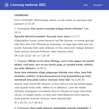
Loosung veebruar 2021
Info
Seaded
VEEBRUAR
KUU LOOSUNG: Rõõmustage sellest, et teie nimed on taevasse kirja
pandud!
Lk 10,20
1. Esmaspäev
Kas peaks Issandal midagi olema võimatu?
1Ms
18,14
Apostlid ütlesid Issandale: Kasvata meie usku!
Lk 17,5
Kõigeväeline Jumal, armas taevane Isa! Me täname, et tohime igal ajal
tulla Sinu ette oma rõõmude ja muredega, nii nagu laps tuleb oma isa
juurde. Kasvata meie usku sellesse, et Sinu käes pole midagi võimatut.
Seda palume Jeesuse Kristuse, meie Issanda nimel!
2Kr 3,(9–11)12–18; Lk 7,24–35
2. Teisipäev
Nõnda on ka minu Sõnaga: see ei tule tagasi mu juurde
tühjalt, vaid teeb, mis on mu meele järgi, ja saadab korda, milleks
ma selle läkitasin.
Js 55,11
Anna oma sulastele kõige julgusega rääkida sinu sõna, oma kätt
sirutades selleks, et tervekssaamised ning tunnustähed ja imed
sünniksid sinu püha sulase Jeesuse nime läbi.
Ap 4,29–30
Issand, meie Jumal! Me täname, et Sinu sõna ei tule iial tühjalt tagasi,
vaid saadab korda selle, milleks ta on läkitatud. Lase siis meidki
rõõmsas usujulguses tunnistada Sind nii sõnade kui kogu oma eluga
nõnda, et maailm näeks, et Sina oled meid läkitanud seda tegema.
Seda palume Jeesuse Kristuse, meie Issanda läbi!
Jh 1,43–51; Lk 7,36–8,3
3. Kolmapäev
Kas saab inimene valmistada enesele jumalaid?
Jr