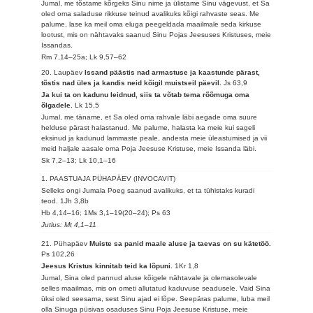
Jumal, me tõstame kõrgeks Sinu nime ja ülistame Sinu vägevust, et Sa
oled oma saladuse rikkuse teinud avalikuks kõigi rahvaste seas. Me
palume, lase ka meil oma eluga peegeldada maailmale seda kirkuse
lootust, mis on nähtavaks saanud Sinu Pojas Jeesuses Kristuses, meie
Issandas.
Rm 7,14–25a; Lk 9,57–62
20. Laupäev
Issand päästis nad armastuse ja kaastunde pärast,
tõstis nad üles ja kandis neid kõigil muistseil päevil.
Js 63,9
Ja kui ta on kadunu leidnud, siis ta võtab tema rõõmuga oma
õlgadele.
Lk 15,5
Jumal, me täname, et Sa oled oma rahvale läbi aegade oma suure
helduse pärast halastanud. Me palume, halasta ka meie kui sageli
eksinud ja kadunud lammaste peale, andesta meie üleastumised ja vii
meid haljale aasale oma Poja Jeesuse Kristuse, meie Issanda läbi.
Sk 7,2–13; Lk 10,1–16
1. PAASTUAJA PÜHAPÄEV (INVOCAVIT)
Selleks ongi Jumala Poeg saanud avalikuks, et ta tühistaks kuradi
teod.
1Jh 3,8b
Hb 4,14–16; 1Ms 3,1–19(20–24); Ps 63
Jutlus: Mt 4,1–11
21. Pühapäev
Muiste sa panid maale aluse ja taevas on su kätetöö.
Ps 102,26
Jeesus Kristus kinnitab teid ka lõpuni.
1Kr 1,8
Jumal, Sina oled pannud aluse kõigele nähtavale ja olemasolevale
selles maailmas, mis on ometi allutatud kaduvuse seadusele. Vaid Sina
üksi oled seesama, sest Sinu ajad ei lõpe. Seepäras palume, luba meil
olla Sinuga püsivas osaduses Sinu Poja Jeesuse Kristuse, meie