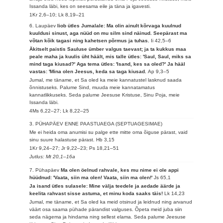
Issanda läbi, kes on seesama eile ja täna ja igavesti.
1Kr 2,6–10; Lk 8,19–21
6. Laupäev
Iiob ütles Jumalale: Ma olin ainult kõrvaga kuulnud
kuuldusi sinust, aga nüüd on mu silm sind näinud. Seepärast ma
võtan kõik tagasi ning kahetsen põrmus ja tuhas.
Ii 42,5–6
Äkitselt paistis Sauluse ümber valgus taevast; ja ta kukkus maa
peale maha ja kuulis üht häält, mis talle ütles: 'Saul, Saul, miks sa
mind taga kiusad?' Aga tema ütles: 'Isand, kes sa oled?' Ja hääl
vastas: 'Mina olen Jeesus, keda sa taga kiusad.
Ap 9,3–5
Jumal, me täname, et Sa oled ka meie kannatustel lasknud saada
õnnistuseks. Palume Sind, muuda meie kannatamatus
kannatlikkuseks. Seda palume Jeesuse Kristuse, Sinu Poja, meie
Issanda läbi.
4Ms 6,22–27; Lk 8,22–25
3. PÜHAPÄEV ENNE PAASTUAEGA (SEPTUAGESIMAE)
Me ei heida oma anumisi su palge ette mitte oma õiguse pärast, vaid
sinu suure halastuse pärast.
Hb 3,15
1Kr 9,24–27; Jr 9,22–23; Ps 18,21–51
Jutlus: Mt 20,1–16a
7. Pühapäev
Ma olen öelnud rahvale, kes mu nime ei ole appi
hüüdnud: 'Vaata, siin ma olen! Vaata, siin ma olen!'
Js 65,1
Ja isand ütles sulasele: Mine välja teedele ja aedade äärde ja
keelita rahvast sisse astuma, et minu koda saaks täis!
Lk 14,23
Jumal, me täname, et Sa oled ka meid otsinud ja leidnud ning arvanud
väärt osa saama pühade pärandist valguses. Õpeta meid juba siin
seda nägema ja hindama ning sellest elama. Seda palume Jeesuse