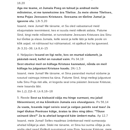
16,20
Aga me teame, et Jumala Poeg on tulnud ja andnud meile
mõistmise, et me tunneksime ära Tõelise. Ja meie oleme Tõelises,
tema Pojas Jeesuses Kristuses. Seesama on tõeline Jumal ja
igavene elu.
1Jh 5,20
Issand, meie Jumal! Me täname, et Sa oled vabastanud meid
ebajumalate teenimisest, kes ei suuda meid milleski aidata. Palume
Sind, kingi meile mõistmist, et tunneksime Jeesuses Kristuses ära Sinu
kui tõelise ja elava Jumala, kelle seest ja kelle läbi ja kelle poole on
kõik asjad, nii nähtavad kui nähtamatud, nii ajalikud kui ka igavesed.
Jh 3,31–36; Lk 8,4–15
4. Neljapäev
Issand on ligi neile, kes on murtud südamelt, ja
päästab need, kellel on rusutud vaim.
Ps 34,19
Sest otsekui meil on küllaga Kristuse kannatusi, nõnda on meil
küllaga ka julgustust Kristuse kaudu.
2Kr 1,5
Issand, meie Jumal! Me täname, et Sina parandad murtud südame ja
rusutud vaimuga inimesi ka täna. Palume Sind, kingi meilegi julgustust
tulla Sinu Poja risti alla, et kogeda seal oma päästet Jeesuse Kristuse,
meie Issanda läbi.
Ilm 1,(1.2)3–8; Lk 8,16–18
5. Reede
Sest sa kiskusid välja mu hinge surmast, mu jalad
libisemisest, et ma kõnniksin Jumala ees eluvalguses.
Ps 56,14
Ja vaata, Issanda ingel seisis seal ja valgus paistis seal toas! Ja
ingel tõukas Peetruse külge, äratas ta üles ning ütles: "Tõuse
usinasti üles!" Ja ta ahelad langesid käte ümbert maha.
Ap 12,7
Issand, meie Jumal! Selles maailmas ümbritsevad meid surmavarju
ahelad kõikjal ja alati. Siiski me täname, et Sina kui surma võitja ja elu
andja oled need lõplikult purustanud oma Poja Jeesuse Kristuse, meie