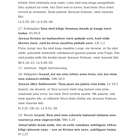
tohime Sind nimetada oma Isaks. Luba meil oma eluga peegeldada
Sinu aulisust ka neile, kes Sind veel ei tunne, kuid keda Sina ometi
tunned ja armastad. Seda palume Jeesuse Kristuse, meie Issanda
läbi.
Lk 5,33–39; Lk 9,46–48
17. Kolmapäev
Sina oled kõige ilmamaa otsade ja kauge mere
lootus.
Ps 65,6
Jeesus Kristus on lepitusohver meie pattude eest, kuid mitte
üksnes meie, vaid ka terve maailma pattude eest.
1Jh 2,2
Püha Jumal, kes Sa oled kogu maailma Looja, me täname, et Sa oled
meile, patustele inimestele valmistanud igavese pääste oma Pojas. Aita
meil püsida selle tõe kindlal alusel Jeesuse Kristuse, meie Issanda läbi.
Mt 6,16–21; Lk 9,49–50
17. veebruar - Algab kannatusaeg
18. Neljapäev
Issand, kui ma sinu silmis armu leian, siis ära mine
oma sulasest mööda.
1Ms 18,3
Jeesus ütles Sakkeusele: Täna pean ma jääma sinu kotta.
Lk 19,5
Issand, me täname, et Sina tunned meid ning kutsud oma armu
osadusse juba enne, kui meie Sind tundma saame. Me palume, tule
meie igaühe ellu, et võiksime Sinus leida tõelise elu Jeesuse Kristuse,
meie Issanda läbi.
Kl 3,(5–7)8–11; Lk 9,51–56
19. Reede
Issand, Sina oled oma sulasele hakanud näitama oma
suurust ja oma vägevat kätt.
5Ms 3,24
Jumal tahtis teada anda, mis on selle saladuse auhiilguse rikkus
kõigi rahvaste seas – see on Kristus teie sees, auhiilguse lootus.
Kl 1,27