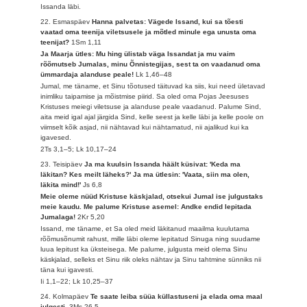
Issanda läbi.
22. Esmaspäev
Hanna palvetas: Vägede Issand, kui sa tõesti
vaatad oma teenija viletsusele ja mõtled minule ega unusta oma
teenijat?
1Sm 1,11
Ja Maarja ütles: Mu hing ülistab väga Issandat ja mu vaim
rõõmutseb Jumalas, minu Õnnistegijas, sest ta on vaadanud oma
ümmardaja alanduse peale!
Lk 1,46–48
Jumal, me täname, et Sinu tõotused täituvad ka siis, kui need ületavad
inimliku taipamise ja mõistmise piirid. Sa oled oma Pojas Jeesuses
Kristuses meiegi viletsuse ja alanduse peale vaadanud. Palume Sind,
aita meid igal ajal järgida Sind, kelle seest ja kelle läbi ja kelle poole on
viimselt kõik asjad, nii nähtavad kui nähtamatud, nii ajalikud kui ka
igavesed.
2Ts 3,1–5; Lk 10,17–24
23. Teisipäev
Ja ma kuulsin Issanda häält küsivat: 'Keda ma
läkitan? Kes meilt läheks?' Ja ma ütlesin: 'Vaata, siin ma olen,
läkita mind!'
Js 6,8
Meie oleme nüüd Kristuse käskjalad, otsekui Jumal ise julgustaks
meie kaudu. Me palume Kristuse asemel: Andke endid lepitada
Jumalaga!
2Kr 5,20
Issand, me täname, et Sa oled meid läkitanud maailma kuulutama
rõõmusõnumit rahust, mille läbi oleme lepitatud Sinuga ning suudame
luua lepitust ka üksteisega. Me palume, julgusta meid olema Sinu
käskjalad, selleks et Sinu riik oleks nähtav ja Sinu tahtmine sünniks nii
täna kui igavesti.
Ii 1,1–22; Lk 10,25–37
24. Kolmapäev
Te saate leiba süüa küllastuseni ja elada oma maal
julgesti.
3Ms 26,5