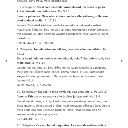
Kristuse, Sinu Poja, meie Issanda läbi.
8. Esmaspäev
Need, kes Issandat armastavad, on otsekui päike,
kui ta tõuseb oma võimuses.
Km 5,31
Jeesus palvetas: Mina olen andnud neile selle kirkuse, mille sina
oled andnud mulle.
Jh 17,22
Issand, Sina oled käskinud meil olla soolaks ja valguseks sellele
maailmale. Täname Sind, et oled andnud meilegi osa sellest kirkusest,
mis ainsana suudab eristada valgust pimedusest, tõde valest ja õiget
ülekohtust.
5Ms 32,44–47; Lk 8,26–39
9. Teisipäev
Jumala sõna ma kiidan, Issanda sõna ma kiidan.
Ps
56,11
Seda head, mis su hoolde on usaldatud, hoia Püha Vaimu abil, kes
meis elab.
2Tm 1,14
Issand, me täname, et Sinu Sõna on me jalale lambiks ja valguseks
meie jalgteel. Õpeta meid eluteel käima nõnda, et Sinu nimi saaks
kõiges kiidetud ja austatud. Seda palume Jeesuse Kristuse, meie
Issanda läbi.
Hs 33,30–33; Lk 8,40–56
10. Kolmapäev
Taevas ja maa hävivad, aga sina püsid.
Ps 102,27
Jeesus Kristus on seesama eile ja täna ja igavesti.
Hb 13,8
Jumal, me täname, et kuigi kaob praegune maailm ja tema himu, oled
Sina igavene. Sinu aastad ei lõpe, vaid kestavad põlvest põlve. Õpeta
meid seda nägema Jeesuse Kristuse, meie Issanda läbi, kes on
seesama eile ja täna ja igavesti.
Lk 6,43–49; Lk 9,1–9
11. Neljapäev
Kes on Jumal nagu sina, kes annab andeks süü ja