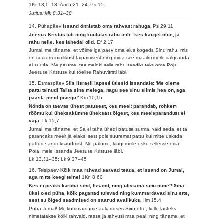
1Kr 13,1–13; Am 5,21–24; Ps 15
Jutlus: Mk 8,31–38
14. Pühapäev
Issand õnnistab oma rahvast rahuga.
Ps 29,11
Jeesus Kristus tuli ning kuulutas rahu teile, kes kaugel olite, ja
rahu neile, kes lähedal olid.
Ef 2,17
Jumal, me täname, et võime iga päev oma elus kogeda Sinu rahu, mis
on suurem inimlikust taipamisest ning mida see maailm meile iialgi anda
ei suuda. Me palume, tee meidki selle rahu saadikuteks oma Poja
Jeesuse Kristuse kui tõelise Rahuvürsti läbi.
15. Esmaspäev
Siis Iisraeli lapsed ütlesid Issandale: 'Me oleme
pattu teinud! Talita sina meiega, nagu see sinu silmis hea on, aga
päästa meid praegu!'
Km 10,15
Nõnda on taevas ühest patusest, kes meelt parandab, rohkem
rõõmu kui üheksakümne üheksast õigest, kes meeleparandust ei
vaja.
Lk 15,7
Jumal, me täname, et Sa ei taha ühegi patuse surma, vaid seda, et ta
parandaks meelt ja elaks, sest pole suuremat pattu kui mitte uskuda
pattude andeksandmist. Me palume, kingi meile usku sellesse oma
Poja, meie Issanda Jeesuse Kristuse läbi.
Lk 13,31–35; Lk 9,37–45
16. Teisipäev
Kõik maa rahvad saavad teada, et Issand on Jumal,
aga mitte keegi teine!
1Kn 8,60
Kes ei peaks kartma sind, Issand, ning ülistama sinu nime? Sina
üksi oled püha, kõik paganad tulevad ning kummardavad sinu ette,
sest su õiged seadmised on saanud avalikuks.
Ilm 15,4
Püha Jumal! Me kummardume aukartuses Sinu ette, kelle lasteks
nimetatakse kõiki rahvaid, rasse ja rahvusi maa peal, ning täname, et