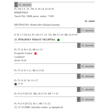
L
16. oktoober
Ps 104:1-9, 24, 35b; Ii 39; Lk 22:24-30
HÕIMUPÄEV
Vassili Prii, EMK pastor, märter, *1909
42. nädal
EESTPALVES: Kohtla-Järve Kolgata kogudus
P
17. oktoober
Ii 38:1-7 [34-41]; Ps 104:1-9, 24, 35c; Hb 5:1-10; Mk 10:35-45
21. PÜHAPÄEV PÄRAST NELIPÜHA
E
18. oktoober
Ps 75; Ii 40:1-24; Hb 6:1-12
Evangelist Luukas
Luukapäev
08:06 18:05
T
19. oktoober
Ps 75; Ii 41:1-11; Hb 6:13-20
K
20. oktoober
Ps 75; Ii 42; Jh 13:1-17
17:57
N
21. oktoober
Ps 34:2-9 [20-23]; 2Kn 20:12-19; Hb 7:1-10
R
22. oktoober
Ps 34:2-9 [20-23]; Ne 1; Hb 7:11-22
22.-23.10 EMK vaimulike osadus- ja õppepäevad