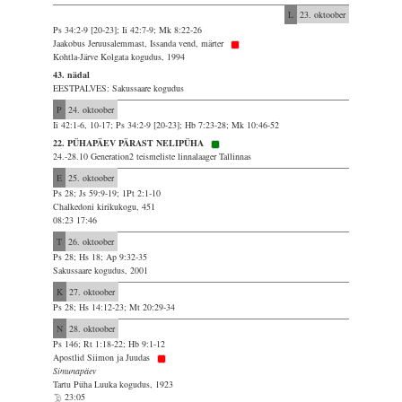
L
23. oktoober
Ps 34:2-9 [20-23]; Ii 42:7-9; Mk 8:22-26
Jaakobus Jeruusalemmast, Issanda vend, märter
Kohtla-Järve Kolgata kogudus, 1994
43. nädal
EESTPALVES: Sakussaare kogudus
P
24. oktoober
Ii 42:1-6, 10-17; Ps 34:2-9 [20-23]; Hb 7:23-28; Mk 10:46-52
22. PÜHAPÄEV PÄRAST NELIPÜHA
24.-28.10 Generation2 teismeliste linnalaager Tallinnas
E
25. oktoober
Ps 28; Js 59:9-19; 1Pt 2:1-10
Chalkedoni kirikukogu, 451
08:23 17:46
T
26. oktoober
Ps 28; Hs 18; Ap 9:32-35
Sakussaare kogudus, 2001
K
27. oktoober
Ps 28; Hs 14:12-23; Mt 20:29-34
N
28. oktoober
Ps 146; Rt 1:18-22; Hb 9:1-12
Apostlid Siimon ja Juudas
Simunapäev
Tartu Püha Luuka kogudus, 1923
23:05