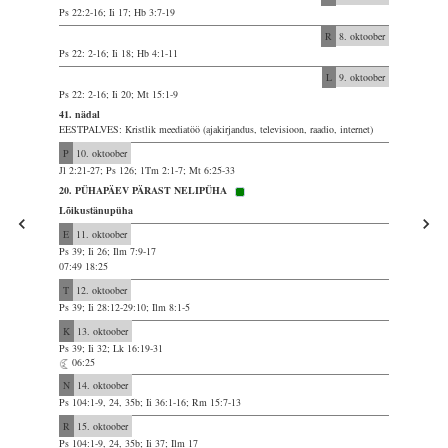
Ps 22:2-16; Ii 17; Hb 3:7-19
R
8. oktoober
Ps 22: 2-16; Ii 18; Hb 4:1-11
L
9. oktoober
Ps 22: 2-16; Ii 20; Mt 15:1-9
41. nädal
EESTPALVES: Kristlik meediatöö (ajakirjandus, televisioon, raadio, internet)
P
10. oktoober
Jl 2:21-27; Ps 126; 1Tm 2:1-7; Mt 6:25-33
20. PÜHAPÄEV PÄRAST NELIPÜHA
Lõikustänupüha
E
11. oktoober
Ps 39; Ii 26; Ilm 7:9-17
07:49 18:25
T
12. oktoober
Ps 39; Ii 28:12-29:10; Ilm 8:1-5
K
13. oktoober
Ps 39; Ii 32; Lk 16:19-31
06:25
N
14. oktoober
Ps 104:1-9, 24, 35b; Ii 36:1-16; Rm 15:7-13
R
15. oktoober
Ps 104:1-9, 24, 35b; Ii 37; Ilm 17