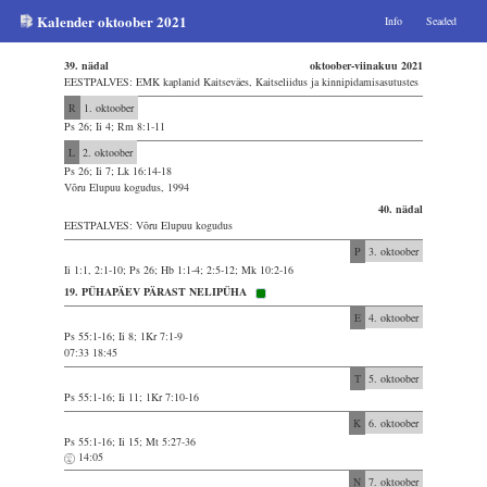
Kalender oktoober 2021
Info
Seaded
39. nädal
oktoober-viinakuu 2021
EESTPALVES: EMK kaplanid Kaitseväes, Kaitseliidus ja kinnipidamisasutustes
R
1. oktoober
Ps 26; Ii 4; Rm 8:1-11
L
2. oktoober
Ps 26; Ii 7; Lk 16:14-18
Võru Elupuu kogudus, 1994
40. nädal
EESTPALVES: Võru Elupuu kogudus
P
3. oktoober
Ii 1:1, 2:1-10; Ps 26; Hb 1:1-4; 2:5-12; Mk 10:2-16
19. PÜHAPÄEV PÄRAST NELIPÜHA
E
4. oktoober
Ps 55:1-16; Ii 8; 1Kr 7:1-9
07:33 18:45
T
5. oktoober
Ps 55:1-16; Ii 11; 1Kr 7:10-16
K
6. oktoober
Ps 55:1-16; Ii 15; Mt 5:27-36
14:05
N
7. oktoober