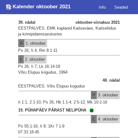
Kalender oktoober 2021
Info
Seaded
39. nädal
oktoober-viinakuu 2021
EESTPALVES: EMK kaplanid Kaitseväes, Kaitseliidus
ja kinnipidamisasutustes
R
1. oktoober
Ps 26; Ii 4; Rm 8:1-11
L
2. oktoober
Ps 26; Ii 7; Lk 16:14-18
Võru Elupuu kogudus, 1994
40. nädal
EESTPALVES: Võru Elupuu kogudus
P
3. oktoober
Ii 1:1, 2:1-10; Ps 26; Hb 1:1-4; 2:5-12; Mk 10:2-16
19. PÜHAPÄEV PÄRAST NELIPÜHA
E
4. oktoober
Ps 55:1-16; Ii 8; 1Kr 7:1-9
07:33 18:45