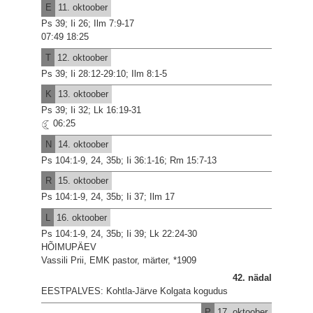
E
11. oktoober
Ps 39; Ii 26; Ilm 7:9-17
07:49 18:25
T
12. oktoober
Ps 39; Ii 28:12-29:10; Ilm 8:1-5
K
13. oktoober
Ps 39; Ii 32; Lk 16:19-31
06:25
N
14. oktoober
Ps 104:1-9, 24, 35b; Ii 36:1-16; Rm 15:7-13
R
15. oktoober
Ps 104:1-9, 24, 35b; Ii 37; Ilm 17
L
16. oktoober
Ps 104:1-9, 24, 35b; Ii 39; Lk 22:24-30
HÕIMUPÄEV
Vassili Prii, EMK pastor, märter, *1909
42. nädal
EESTPALVES: Kohtla-Järve Kolgata kogudus
P
17. oktoober