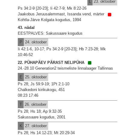
L
23. oktoober
Ps 34:2-9 [20-23]; Ii 42:7-9; Mk 8:22-26
Jaakobus Jeruusalemmast, Issanda vend, märter
Kohtla-Järve Kolgata kogudus, 1994
43. nädal
EESTPALVES: Sakussaare kogudus
P
24. oktoober
Ii 42:1-6, 10-17; Ps 34:2-9 [20-23]; Hb 7:23-28; Mk
10:46-52
22. PÜHAPÄEV PÄRAST NELIPÜHA
24.-28.10 Generation2 teismeliste linnalaager Tallinnas
E
25. oktoober
Ps 28; Js 59:9-19; 1Pt 2:1-10
Chalkedoni kirikukogu, 451
08:23 17:46
T
26. oktoober
Ps 28; Hs 18; Ap 9:32-35
Sakussaare kogudus, 2001
K
27. oktoober
Ps 28; Hs 14:12-23; Mt 20:29-34