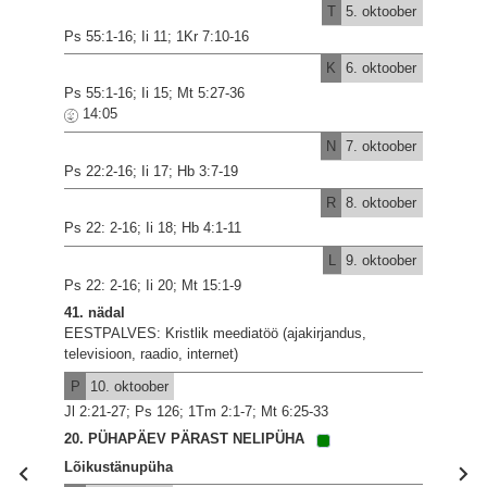
T
5. oktoober
Ps 55:1-16; Ii 11; 1Kr 7:10-16
K
6. oktoober
Ps 55:1-16; Ii 15; Mt 5:27-36
14:05
N
7. oktoober
Ps 22:2-16; Ii 17; Hb 3:7-19
R
8. oktoober
Ps 22: 2-16; Ii 18; Hb 4:1-11
L
9. oktoober
Ps 22: 2-16; Ii 20; Mt 15:1-9
41. nädal
EESTPALVES: Kristlik meediatöö (ajakirjandus,
televisioon, raadio, internet)
P
10. oktoober
Jl 2:21-27; Ps 126; 1Tm 2:1-7; Mt 6:25-33
20. PÜHAPÄEV PÄRAST NELIPÜHA
Lõikustänupüha