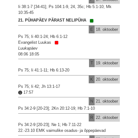
Ii 38:1-7 [34-41]; Ps 104:1-9, 24, 35c; Hb 5:1-10; Mk
10:35-45
21. PÜHAPÄEV PÄRAST NELIPÜHA
E
18. oktoober
Ps 75; Ii 40:1-24; Hb 6:1-12
Evangelist Luukas
Luukapäev
08:06 18:05
T
19. oktoober
Ps 75; Ii 41:1-11; Hb 6:13-20
K
20. oktoober
Ps 75; Ii 42; Jh 13:1-17
17:57
N
21. oktoober
Ps 34:2-9 [20-23]; 2Kn 20:12-19; Hb 7:1-10
R
22. oktoober
Ps 34:2-9 [20-23]; Ne 1; Hb 7:11-22
22.-23.10 EMK vaimulike osadus- ja õppepäevad