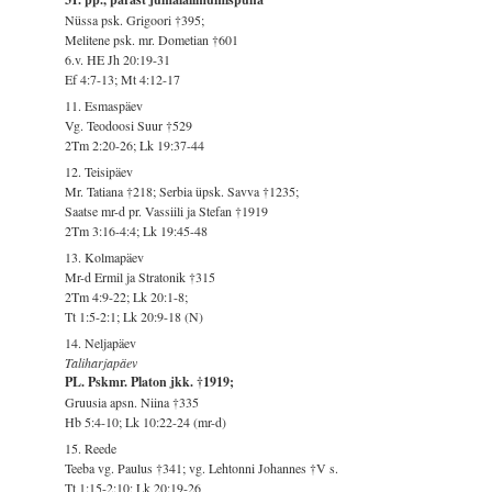
Nüssa psk. Grigoori †395;
Melitene psk. mr. Dometian †601
6.v. HE Jh 20:19-31
Ef 4:7-13; Mt 4:12-17
11. Esmaspäev
Vg. Teodoosi Suur †529
2Tm 2:20-26; Lk 19:37-44
12. Teisipäev
Mr. Tatiana †218; Serbia üpsk. Savva †1235;
Saatse mr-d pr. Vassiili ja Stefan †1919
2Tm 3:16-4:4; Lk 19:45-48
13. Kolmapäev
Mr-d Ermil ja Stratonik †315
2Tm 4:9-22; Lk 20:1-8;
Tt 1:5-2:1; Lk 20:9-18 (N)
14. Neljapäev
Taliharjapäev
PL. Pskmr. Platon jkk. †1919;
Gruusia apsn. Niina †335
Hb 5:4-10; Lk 10:22-24 (mr-d)
15. Reede
Teeba vg. Paulus †341; vg. Lehtonni Johannes †V s.
Tt 1:15-2:10; Lk 20:19-26