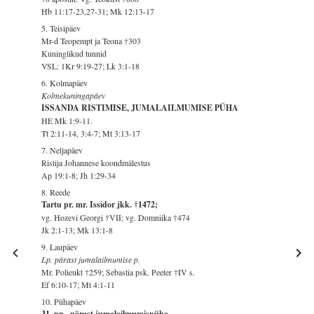
Hb 11:17-23,27-31; Mk 12:13-17
5. Teisipäev
Mr-d Teopempt ja Teona †303
Kuninglikud tunnid
VSL: 1Kr 9:19-27; Lk 3:1-18
6. Kolmapäev
Kolmekuningapäev
ISSANDA RISTIMISE, JUMALAILMUMISE PÜHA
HE Mk 1:9-11.
Tt 2:11-14, 3:4-7; Mt 3:13-17
7. Neljapäev
Ristija Johannese koondmälestus
Ap 19:1-8; Jh 1:29-34
8. Reede
Tartu pr. mr. Issidor jkk. †1472;
vg. Hozevi Georgi †VII; vg. Domniika †474
Jk 2:1-13; Mk 13:1-8
9. Laupäev
Lp. pärast jumalailmumise p.
Mr. Polieukt †259; Sebastia psk. Peeter †IV s.
Ef 6:10-17; Mt 4:1-11
10. Pühapäev
31. pp., pärast jumalailmumispüha