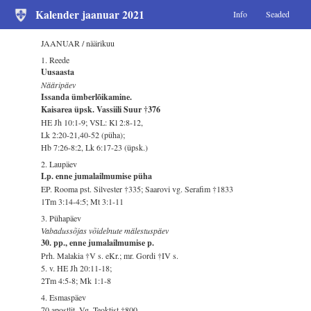
Kalender jaanuar 2021
Info
Seaded
JAANUAR / näärikuu
1. Reede
Uusaasta
Nääripäev
Issanda ümberlõikamine.
Kaisarea üpsk. Vassiili Suur †376
HE Jh 10:1-9; VSL: Kl 2:8-12,
Lk 2:20-21,40-52 (püha);
Hb 7:26-8:2, Lk 6:17-23 (üpsk.)
2. Laupäev
Lp. enne jumalailmumise püha
EP. Rooma pst. Silvester †335; Saarovi vg. Serafim †1833
1Tm 3:14-4:5; Mt 3:1-11
3. Pühapäev
Vabadussõjas võidelnute mälestuspäev
30. pp., enne jumalailmumise p.
Prh. Malakia †V s. eKr.; mr. Gordi †IV s.
5. v. HE Jh 20:11-18;
2Tm 4:5-8; Mk 1:1-8
4. Esmaspäev
70 apostlit. Vg. Teoktist †800