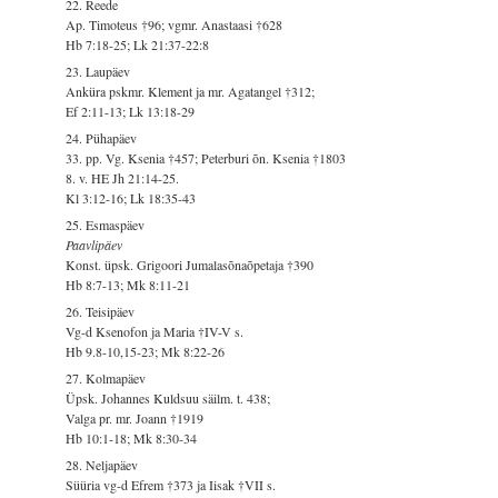
22. Reede
Ap. Timoteus †96; vgmr. Anastaasi †628
Hb 7:18-25; Lk 21:37-22:8
23. Laupäev
Anküra pskmr. Klement ja mr. Agatangel †312;
Ef 2:11-13; Lk 13:18-29
24. Pühapäev
33. pp. Vg. Ksenia †457; Peterburi õn. Ksenia †1803
8. v. HE Jh 21:14-25.
Kl 3:12-16; Lk 18:35-43
25. Esmaspäev
Paavlipäev
Konst. üpsk. Grigoori Jumalasõnaõpetaja †390
Hb 8:7-13; Mk 8:11-21
26. Teisipäev
Vg-d Ksenofon ja Maria †IV-V s.
Hb 9.8-10,15-23; Mk 8:22-26
27. Kolmapäev
Üpsk. Johannes Kuldsuu säilm. t. 438;
Valga pr. mr. Joann †1919
Hb 10:1-18; Mk 8:30-34
28. Neljapäev
Süüria vg-d Efrem †373 ja Iisak †VII s.