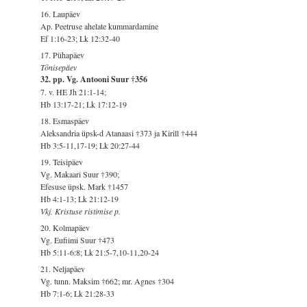
16. Laupäev
Ap. Peetruse ahelate kummardamine
Ef 1:16-23; Lk 12:32-40
17. Pühapäev
Tõnisepäev
32. pp. Vg. Antooni Suur †356
7. v. HE Jh 21:1-14;
Hb 13:17-21; Lk 17:12-19
18. Esmaspäev
Aleksandria üpsk-d Atanaasi †373 ja Kirill †444
Hb 3:5-11,17-19; Lk 20:27-44
19. Teisipäev
Vg. Makaari Suur †390;
Efesuse üpsk. Mark †1457
Hb 4:1-13; Lk 21:12-19
Vkj. Kristuse ristimise p.
20. Kolmapäev
Vg. Eufiimi Suur †473
Hb 5:11-6:8; Lk 21:5-7,10-11,20-24
21. Neljapäev
Vg. tunn. Maksim †662; mr. Agnes †304
Hb 7:1-6; Lk 21:28-33