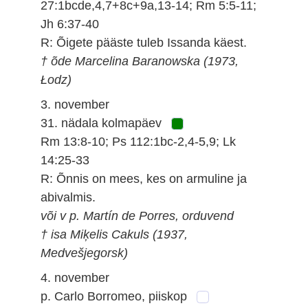
27:1bcde,4,7+8c+9a,13-14; Rm 5:5-11;
Jh 6:37-40
R: Õigete pääste tuleb Issanda käest.
† õde Marcelina Baranowska (1973,
Łodz)
3. november
31. nädala kolmapäev
Rm 13:8-10; Ps 112:1bc-2,4-5,9; Lk
14:25-33
R: Õnnis on mees, kes on armuline ja
abivalmis.
või v p. Martín de Porres, orduvend
† isa Miķelis Cakuls (1937,
Medvešjegorsk)
4. november
p. Carlo Borromeo, piiskop