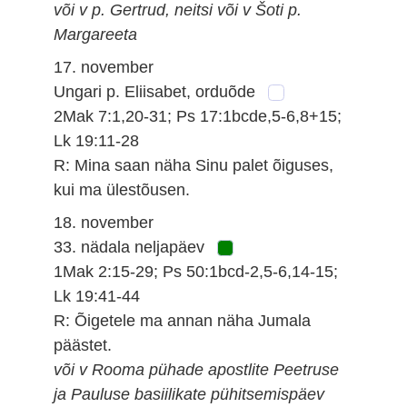
või v p. Gertrud, neitsi või v Šoti p.
Margareeta
17. november
Ungari p. Eliisabet, orduõde
2Mak 7:1,20-31; Ps 17:1bcde,5-6,8+15;
Lk 19:11-28
R: Mina saan näha Sinu palet õiguses,
kui ma ülestõusen.
18. november
33. nädala neljapäev
1Mak 2:15-29; Ps 50:1bcd-2,5-6,14-15;
Lk 19:41-44
R: Õigetele ma annan näha Jumala
päästet.
või v Rooma pühade apostlite Peetruse
ja Pauluse basiilikate pühitsemispäev