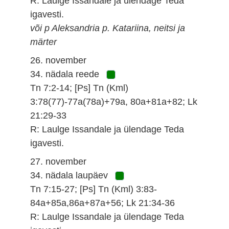
R: Laulge Issandale ja ülendage Teda
igavesti.
või p Aleksandria p. Katariina, neitsi ja
märter
26. november
34. nädala reede
Tn 7:2-14; [Ps] Tn (Kml)
3:78(77)-77a(78a)+79a, 80a+81a+82; Lk
21:29-33
R: Laulge Issandale ja ülendage Teda
igavesti.
27. november
34. nädala laupäev
Tn 7:15-27; [Ps] Tn (Kml) 3:83-
84a+85a,86a+87a+56; Lk 21:34-36
R: Laulge Issandale ja ülendage Teda