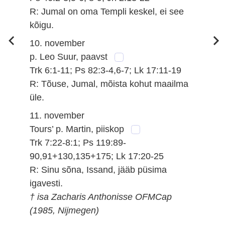
R: Jumal on oma Templi keskel, ei see
kõigu.
10. november
p. Leo Suur, paavst
Trk 6:1-11; Ps 82:3-4,6-7; Lk 17:11-19
R: Tõuse, Jumal, mõista kohut maailma
üle.
11. november
Tours’ p. Martin, piiskop
Trk 7:22-8:1; Ps 119:89-
90,91+130,135+175; Lk 17:20-25
R: Sinu sõna, Issand, jääb püsima
igavesti.
† isa Zacharis Anthonisse OFMCap
(1985, Nijmegen)