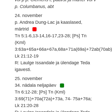
p. Columbanus, abt
24. november
p. Andrea Dung-Lac ja kaaslased,
märtrid
Tn 5:1-6,13-14,16-17,23-28; [Ps] Tn
(Kml)
3:63a+65a+66a+67a,68a+71a(69a)+72ab(70ab)
Lk 21:12-19
R: Laulge Issandale ja ülendage Teda
igavesti.
25. november
34. nädala neljapäev
Tn 6:12-28; [Ps] Tn (Kml)
3:69(71)+70a(72a)+73a, 74- 75a+76a;
Lk 21:20-28