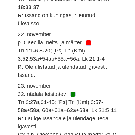
18:33-37
R: Issand on kuningas, riietunud
ülevusse.
22. november
p. Caecilia, neitsi ja märter
Tn 1:1-6,8-20; [Ps] Tn (Kml)
3:52,53a+54ab+55a+56a; Lk 21:1-4
R: Ole ülistatud ja ülendatud igavesti,
Issand.
23. november
32. nädala teisipäev
Tn 2:27a,31-45; [Ps] Tn (Kml) 3:57-
58a+59a, 60a+61a+62a+63a; Lk 21:5-11
R: Laulge Issandale ja ülendage Teda
igavesti.
või p p. Clemens I, paavst ja märter või v