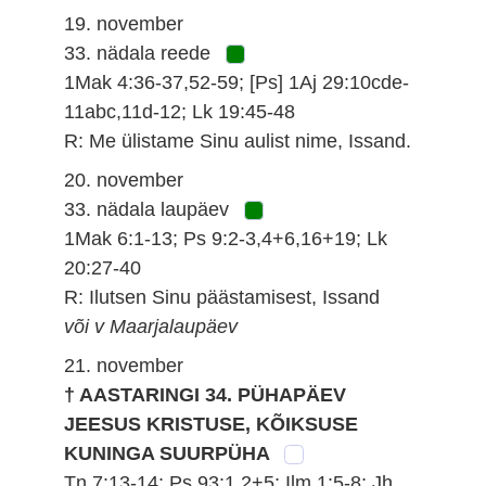
19. november
33. nädala reede
1Mak 4:36-37,52-59; [Ps] 1Aj 29:10cde-
11abc,11d-12; Lk 19:45-48
R: Me ülistame Sinu aulist nime, Issand.
20. november
33. nädala laupäev
1Mak 6:1-13; Ps 9:2-3,4+6,16+19; Lk
20:27-40
R: Ilutsen Sinu päästamisest, Issand
või v Maarjalaupäev
21. november
† AASTARINGI 34. PÜHAPÄEV
JEESUS KRISTUSE, KÕIKSUSE
KUNINGA SUURPÜHA
Tn 7:13-14; Ps 93:1,2+5; Ilm 1:5-8; Jh