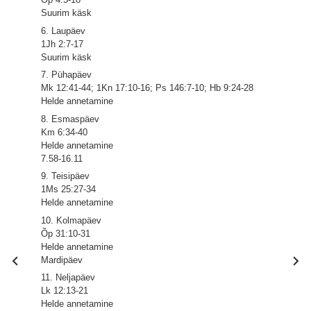
Suurim käsk
6. Laupäev
1Jh 2:7-17
Suurim käsk
7. Pühapäev
Mk 12:41-44; 1Kn 17:10-16; Ps 146:7-10; Hb 9:24-28
Helde annetamine
8. Esmaspäev
Km 6:34-40
Helde annetamine
7.58-16.11
9. Teisipäev
1Ms 25:27-34
Helde annetamine
10. Kolmapäev
Õp 31:10-31
Helde annetamine
Mardipäev
11. Neljapäev
Lk 12:13-21
Helde annetamine