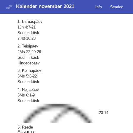
Kalender november 2021
Info
Seaded
1. Esmaspäev
1Jh 4:7-21
Suurim käsk
7.40-16.28
2. Teisipäev
2Ms 22:20-26
Suurim käsk
Hingedepäev
3. Kolmapäev
5Ms 5:6-22
Suurim käsk
4. Neljapäev
5Ms 6:1-9
Suurim käsk
23.14
5. Reede
Õp 4:5-18