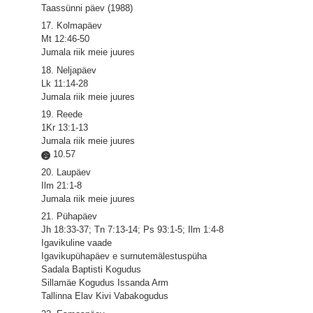
Taassünni päev (1988)
17. Kolmapäev
Mt 12:46-50
Jumala riik meie juures
18. Neljapäev
Lk 11:14-28
Jumala riik meie juures
19. Reede
1Kr 13:1-13
Jumala riik meie juures
10.57
20. Laupäev
Ilm 21:1-8
Jumala riik meie juures
21. Pühapäev
Jh 18:33-37; Tn 7:13-14; Ps 93:1-5; Ilm 1:4-8
Igavikuline vaade
Igavikupühapäev e surnutemälestuspüha
Sadala Baptisti Kogudus
Sillamäe Kogudus Issanda Arm
Tallinna Elav Kivi Vabakogudus