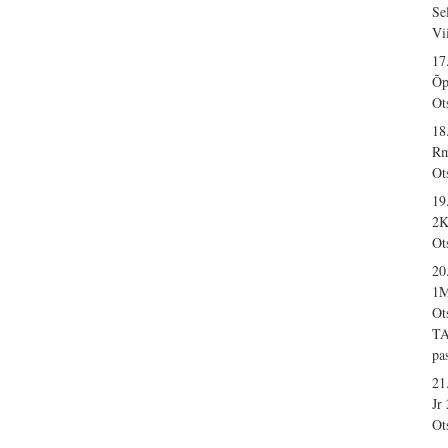
Se
Vi
17
Õp
Ot
18
Rm
Ot
19
2K
Ot
20
1M
Ot
T
pa
21
Jr
Ot