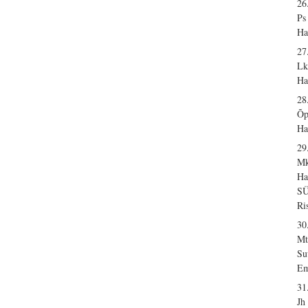
26
Ps
Ha
27
Lk
Ha
28
Õp
Ha
29
Mk
Ha
S
Ri
30
Mt
Su
Em
31
Jh