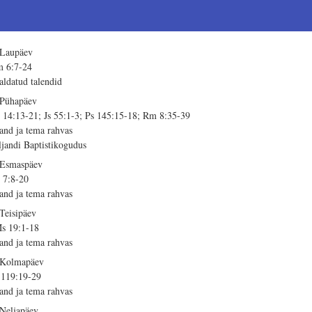
 Laupäev
 6:7-24
aldatud talendid
 Pühapäev
 14:13-21; Js 55:1-3; Ps 145:15-18; Rm 8:35-39
sand ja tema rahvas
ljandi Baptistikogudus
 Esmaspäev
 7:8-20
sand ja tema rahvas
 Teisipäev
s 19:1-18
sand ja tema rahvas
 Kolmapäev
 119:19-29
sand ja tema rahvas
 Neljapäev