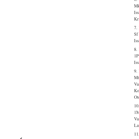
Mk
Is
Kr
7.
Sf
Is
8.
1P
Is
9.
Mt
Va
Ko
Ot
10
1M
Va
La
11