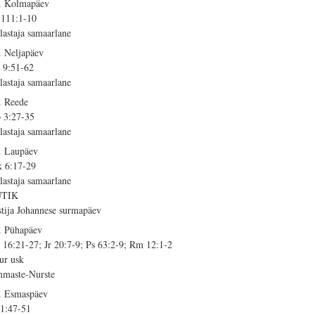
. Kolmapäev
 111:1-10
lastaja samaarlane
. Neljapäev
 9:51-62
lastaja samaarlane
. Reede
 3:27-35
lastaja samaarlane
. Laupäev
 6:17-29
lastaja samaarlane
ÜTIK
stija Johannese surmapäev
. Pühapäev
 16:21-27; Jr 20:7-9; Ps 63:2-9; Rm 12:1-2
ur usk
maste-Nurste
. Esmaspäev
 1:47-51