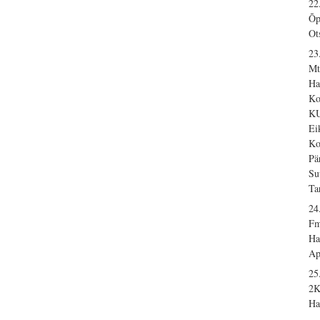
22
Õp
Ot
23
Mt
Ha
Ko
KU
Ei
Ko
Pä
Su
Ta
24
Fm
Ha
Ap
25
2K
Ha