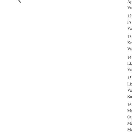
Ap
Va
12
Ps
Va
13
Km
Va
14
Lk
Va
15
Lk
Va
Ru
16
Mt
Ot
Me
Mu