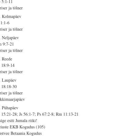
 5:1-11
riser ja tölner
. Kolmapäev
 1:1-6
riser ja tölner
. Neljapäev
 9:7-21
riser ja tölner
. Reede
 18:9-14
riser ja tölner
. Laupäev
 18:18-30
riser ja tölner
kkimaarjapäev
. Pühapäev
 15:21-28; Js 56:1-7; Ps 67:2-8; Rm 11:13-21
sige esiti Jumala riiki!
iuste EKB Kogudus (105)
stvee Betaania Kogudus