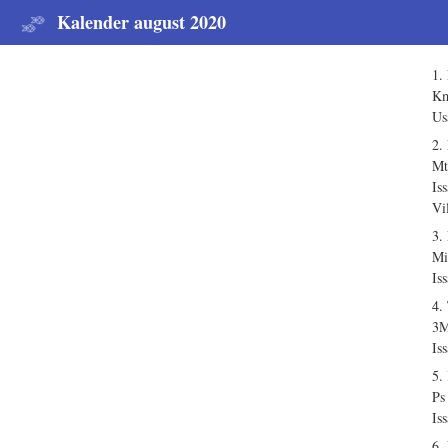
Kalender august 2020
1.
Km
Us
2.
Mt
Is
Vi
3.
Mi
Is
4.
3M
Is
5.
Ps
Is
6.