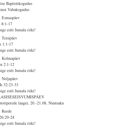
lise Baptistikogudus
imsi Vabakogudus
. Esmaspäev
 8:1-17
sige esiti Jumala riiki!
. Teisipäev
 1:1-17
sige esiti Jumala riiki!
. Kolmapäev
n 2:1-12
sige esiti Jumala riiki!
. Neljapäev
s 32:23-33
sige esiti Jumala riiki!
AASISESEISVUMISPÄEV
storiperede laager, 20.-21.08, Nuutsaku
. Reede
 26:20-24
sige esiti Jumala riiki!