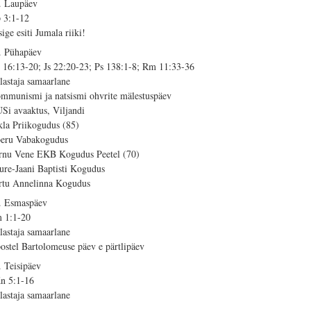
. Laupäev
 3:1-12
sige esiti Jumala riiki!
. Pühapäev
 16:13-20; Js 22:20-23; Ps 138:1-8; Rm 11:33-36
lastaja samaarlane
mmunismi ja natsismi ohvrite mälestuspäev
Si avaaktus, Viljandi
kla Priikogudus (85)
eru Vabakogudus
rnu Vene EKB Kogudus Peetel (70)
ure-Jaani Baptisti Kogudus
rtu Annelinna Kogudus
. Esmaspäev
 1:1-20
lastaja samaarlane
ostel Bartolomeuse päev e pärtlipäev
. Teisipäev
n 5:1-16
lastaja samaarlane