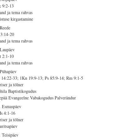
 9:2-13
sand ja tema rahvas
istuse kirgastamine
 Reede
 3:14-20
sand ja tema rahvas
 Laupäev
t 2:1-10
sand ja tema rahvas
 Pühapäev
 14:22-33; 1Kn 19:9-13; Ps 85:9-14; Rm 9:1-5
riser ja tölner
hila Baptistikogudus
epää Evangeelne Vabakogudus Palverändur
. Esmaspäev
s 4:1-16
riser ja tölner
uritsapäev
. Teisipäev