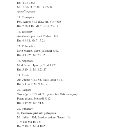
Hb 11:33-12:2;
Mt 10:32-33,37,38, 19:27-30
Apostlite paast
15. Esmaspäev
Prh. Aamos †VII eKr.; mr. Viit †303
Rm 2:28-3:18; Mt 6:31-34, 7:9-11
16. Teisipäev
Amathundi psk. imet Tihhon †425
Rm 4:4-12; Mt 7:15-21
17. Kolmapäev
Mr-d Manuel, Sabel ja Ismael †362
Rm 4:13-25; Mt 7:21-23
18. Neljapäev
Mr-d Leonti, Ipaati ja Teodul †73
Rm 5:10-16; Mt 8:23-27
19. Reede
Ap. Juudas †I s.; vg. Paissi Suur †V s.
Rm 5:17-6:2; Mt 9:14-17
20. Laupäev
Suve algus kl. 23:44 (21. juunil kell 0:44 suveajas)
Patara pskmr. Metoodi †312
Rm 3:19-26; Mt 7:1-8
21. Pühapäev
2., Eestimaa pühade pühapäev
Mr. Julian †305; Ikonioni pskmr. Terenti †I s.
1. v. HE Mk 16:1-8;
Rm 2:10-16; Mt 4:18-23