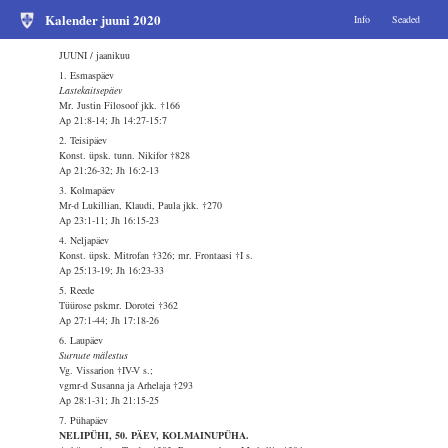
Kalender juuni 2020
Info
Seaded
JUUNI / jaanikuu
1. Esmaspäev
Lastekaitsepäev
Mr. Justin Filosoof jkk. †166
Ap 21:8-14; Jh 14:27-15:7
2. Teisipäev
Konst. üpsk. tunn. Nikifor †828
Ap 21:26-32; Jh 16:2-13
3. Kolmapäev
Mr-d Lukillian, Klaudi, Paula jkk. †270
Ap 23:1-11; Jh 16:15-23
4. Neljapäev
Konst. üpsk. Mitrofan †326; mr. Frontaasi †I s.
Ap 25:13-19; Jh 16:23-33
5. Reede
Tüürose pskmr. Dorotei †362
Ap 27:1-44; Jh 17:18-26
6. Laupäev
Surnute mälestus
Vg. Vissarion †IV-V s.;
vgmr-d Susanna ja Arhelaja †293
Ap 28:1-31; Jh 21:15-25
7. Pühapäev
NELIPÜHI, 50. PÄEV, KOLMAINUPÜHA.