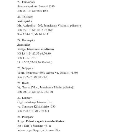
22. Esmaspäev
Samosata pskmr. Euseevi †380
Rm 7:1-13; Mt 9:36-10:8
23. Teisipäev
Võidupüha
Mr. Agrippiina †262; Jumalaema Vladimiri pühakuju
Rm 8:2-13; Mt 10:16-22 (K);
Rm 7:14-8:2; Mt 10:9-15
24. Kolmapäev
Jaanipäev
Ristija Johannese sündimine
HE Lk 1:24-25,57-68,76,80.
Rm 13:12-14:4;
Lk 1:5-25,57-68,76,80 (Joh.).
25. Neljapäev
Vgmr. Fevroonia †304; Athose vg. Dioniisi †1380
Rm 8:22-27; Mt 10:23-31
26. Reede
Vg. Taavet †VI s.; Jumalaema Tihvini pühakuju
Rm 9:6-19; Mt 10:32-36,11:1
27. Laupäev
Õigl. salvitooja Johanna †I s.;
vg. Sampson Külalislahke †530
Rm 3:28-4:3; Mt 7:24-8:4
28. Pühapäev
3. pp. Petseri vagade koondmälestus.
Kp-d Kiir ja Johannes †311;
Valamo vg-d Sergei ja Herman †X s.