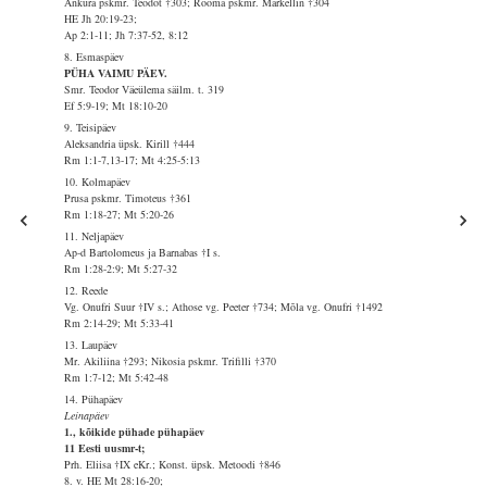
Anküra pskmr. Teodot †303; Rooma pskmr. Markellin †304
HE Jh 20:19-23;
Ap 2:1-11; Jh 7:37-52, 8:12
8. Esmaspäev
PÜHA VAIMU PÄEV.
Smr. Teodor Väeülema säilm. t. 319
Ef 5:9-19; Mt 18:10-20
9. Teisipäev
Aleksandria üpsk. Kirill †444
Rm 1:1-7,13-17; Mt 4:25-5:13
10. Kolmapäev
Prusa pskmr. Timoteus †361
Rm 1:18-27; Mt 5:20-26
11. Neljapäev
Ap-d Bartolomeus ja Barnabas †I s.
Rm 1:28-2:9; Mt 5:27-32
12. Reede
Vg. Onufri Suur †IV s.; Athose vg. Peeter †734; Mõla vg. Onufri †1492
Rm 2:14-29; Mt 5:33-41
13. Laupäev
Mr. Akiliina †293; Nikosia pskmr. Trifilli †370
Rm 1:7-12; Mt 5:42-48
14. Pühapäev
Leinapäev
1., kõikide pühade pühapäev
11 Eesti uusmr-t;
Prh. Eliisa †IX eKr.; Konst. üpsk. Metoodi †846
8. v. HE Mt 28:16-20;