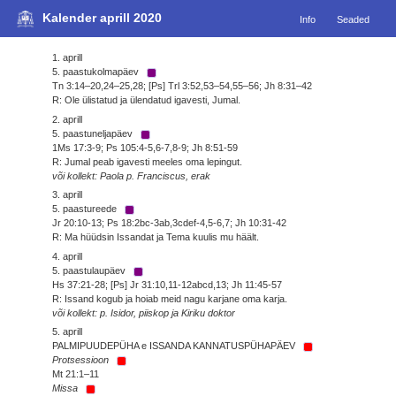
Kalender aprill 2020
Info
Seaded
1. aprill
5. paastukolmapäev
Tn 3:14–20,24–25,28; [Ps] Trl 3:52,53–54,55–56; Jh 8:31–42
R: Ole ülistatud ja ülendatud igavesti, Jumal.
2. aprill
5. paastuneljapäev
1Ms 17:3-9; Ps 105:4-5,6-7,8-9; Jh 8:51-59
R: Jumal peab igavesti meeles oma lepingut.
või kollekt: Paola p. Franciscus, erak
3. aprill
5. paastureede
Jr 20:10-13; Ps 18:2bc-3ab,3cdef-4,5-6,7; Jh 10:31-42
R: Ma hüüdsin Issandat ja Tema kuulis mu häält.
4. aprill
5. paastulaupäev
Hs 37:21-28; [Ps] Jr 31:10,11-12abcd,13; Jh 11:45-57
R: Issand kogub ja hoiab meid nagu karjane oma karja.
või kollekt: p. Isidor, piiskop ja Kiriku doktor
5. aprill
PALMIPUUDEPÜHA e ISSANDA KANNATUSPÜHAPÄEV
Protsessioon
Mt 21:1–11
Missa