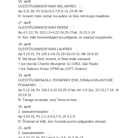
16. aprill
ÜLESTÕUSMISOKTAAVI NELJAPÄEV
Ap 3:11-26; Ps 8:2a+5,6-7,8-9; Lk 24:35-48
R: Issand, meie Jumal, kui auline on Sinu nimi kogu maailmas.
17. aprill
ÜLESTÕUSMISOKTAAVI REEDE
Ap 4:1-12; Ps 118:1-2+4,22-24,25-27ab; Jh 21:1-14
R: Kivi, mille hooneehitajad ära põlgasid, on saanud nurgakiviks.
18. aprill
ÜLESTÕUSMISOKTAAVI LAUPÄEV
Ap 4:13-21; Ps 118:1+14-15,16+18,19-21; Mk 16:9-15
R: Ma tänan Sind, Issand, et Sina mulle vastasid.
† isa Vassily Charles Bourgeois SJ (1963, São Paulo)
† isa Tadeusz Kraus OFMCap (1977, Krakov)
19. aprill
ÜLESTÕUSMISAJA 2. PÜHAPÄEV EHK JUMALA HALASTUSE
PÜHAPÄEV
Ap 5:12-16; Ps 118:2-4,22-24,25-27ab; Ilm 1:9-11a, 12-13,17-19; Jh
20:19-31
R: Tänage Issandat, sest Tema on hea.
20. aprill
2. paasaesmaspäev
Ap 4:23-31; Ps 2:1-3,4-6,7-9; Jh 3:1-8
R: Õndsad on kõik, kes Issanda juures pelgupaika otsivad.
21. aprill
2. paasateisipäev
Ap 4:32-37; Ps 93:1abcd,1c-2,5; Jh 3:7b-15