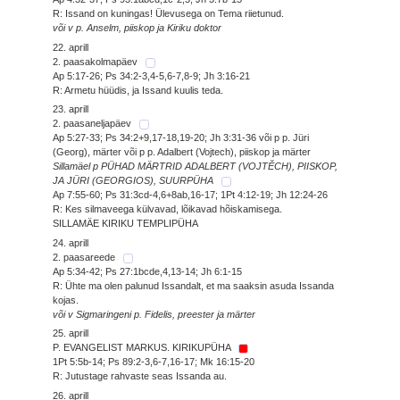
R: Issand on kuningas! Ülevusega on Tema riietunud.
või v p. Anselm, piiskop ja Kiriku doktor
22. aprill
2. paasakolmapäev
Ap 5:17-26; Ps 34:2-3,4-5,6-7,8-9; Jh 3:16-21
R: Armetu hüüdis, ja Issand kuulis teda.
23. aprill
2. paasaneljapäev
Ap 5:27-33; Ps 34:2+9,17-18,19-20; Jh 3:31-36 või p p. Jüri
(Georg), märter või p p. Adalbert (Vojtech), piiskop ja märter
Sillamäel p PÜHAD MÄRTRID ADALBERT (VOJTĚCH), PIISKOP,
JA JÜRI (GEORGIOS), SUURPÜHA
Ap 7:55-60; Ps 31:3cd-4,6+8ab,16-17; 1Pt 4:12-19; Jh 12:24-26
R: Kes silmaveega külvavad, lõikavad hõiskamisega.
SILLAMÄE KIRIKU TEMPLIPÜHA
24. aprill
2. paasareede
Ap 5:34-42; Ps 27:1bcde,4,13-14; Jh 6:1-15
R: Ühte ma olen palunud Issandalt, et ma saaksin asuda Issanda
kojas.
või v Sigmaringeni p. Fidelis, preester ja märter
25. aprill
P. EVANGELIST MARKUS. KIRIKUPÜHA
1Pt 5:5b-14; Ps 89:2-3,6-7,16-17; Mk 16:15-20
R: Jutustage rahvaste seas Issanda au.
26. aprill