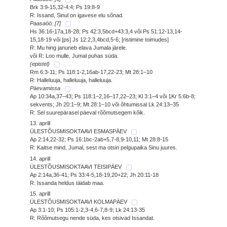
Brk 3:9-15,32-4:4; Ps 19:8-9
R: Issand, Sinul on igavese elu sõnad.
Paasaöö: [7]
Hs 36:16-17a,18-28; Ps 42:3,5bcd+43:3,4 või Ps 51:12-13,14-
15,18-19 või [ps] Js 12:2,3,4bcd,5-6; [ristimine toimudes]
R: Mu hing januneb elava Jumala järele.
või R: Loo mulle, Jumal puhas süda.
(epistel)
Rm 6:3-11; Ps 118:1-2,16ab-17,22-23; Mt 28:1–10
R: Halleluuja, halleluuja, halleluuja.
Päevamissa
Ap 10:34a,37–43; Ps 118:1–2,16–17,22–23; Kl 3:1–4 või 1Kr 5:6b-8;
sekvents; Jh 20:1–9; Mt 28:1–10 või õhtumissal Lk 24:13–35
R: Sel suurepärasel päeval rõõmutsegem kõik.
13. aprill
ÜLESTÕUSMISOKTAAVI ESMASPÄEV
Ap 2:14,22-32; Ps 16:1bc-2ab+5,7-8,9-10,11; Mt 28:8-15
R: Kaitse mind, Jumal, sest ma otsin pelgupaika Sinu juures.
14. aprill
ÜLESTÕUSMISOKTAAVI TEISIPÄEV
Ap 2:14a,36-41; Ps 33:4-5,18-19,20+22; Jh 20:11-18
R: Issanda heldus täidab maa.
15. aprill
ÜLESTÕUSMISOKTAAVI KOLMAPÄEV
Ap 3:1-10; Ps 105:1-2,3-4,6-7,8-9; Lk 24:13-35
R: Rõõmutsegu nende süda, kes otsivad Issandat.