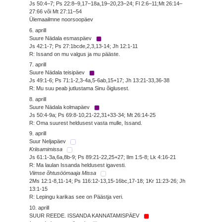
Js 50:4–7; Ps 22:8–9,17–18a,19–20,23–24; Fl 2:6–11;Mt 26:14–
27:66 või Mt 27:11–54
Ülemaailmne noorsoopäev
6. aprill
Suure Nädala esmaspäev
Js 42:1-7; Ps 27:1bcde,2,3,13-14; Jh 12:1-11
R: Issand on mu valgus ja mu pääste.
7. aprill
Suure Nädala teisipäev
Js 49:1-6; Ps 71:1-2,3-4a,5-6ab,15+17; Jh 13:21-33,36-38
R: Mu suu peab jutlustama Sinu õiglusest.
8. aprill
Suure Nädala kolmapäev
Js 50:4-9a; Ps 69:8-10,21-22,31+33-34; Mt 26:14-25
R: Oma suurest heldusest vasta mulle, Issand.
9. aprill
Suur Neljapäev
Kriisamimissa
Js 61:1-3a,6a,8b-9; Ps 89:21-22,25+27; Ilm 1:5-8; Lk 4:16-21
R: Ma laulan Issanda heldusest igavesti.
Viimse õhtusöömaaja Missa
2Ms 12:1-8,11-14; Ps 116:12-13,15-16bc,17-18; 1Kr 11:23-26; Jh
13:1-15
R: Lepingu karikas see on Päästja veri.
10. aprill
SUUR REEDE. ISSANDA KANNATAMISPÄEV