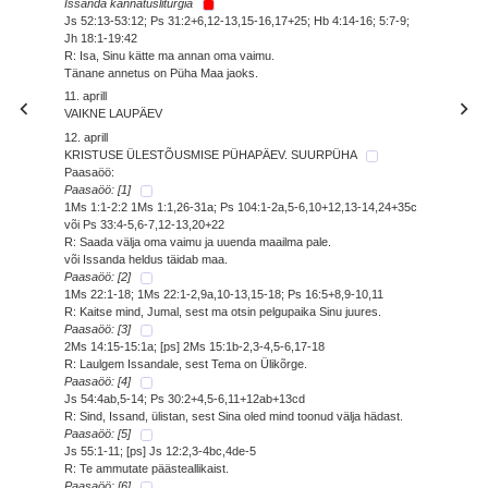
Issanda kannatusliturgia
Js 52:13-53:12; Ps 31:2+6,12-13,15-16,17+25; Hb 4:14-16; 5:7-9;
Jh 18:1-19:42
R: Isa, Sinu kätte ma annan oma vaimu.
Tänane annetus on Püha Maa jaoks.
11. aprill
VAIKNE LAUPÄEV
12. aprill
KRISTUSE ÜLESTÕUSMISE PÜHAPÄEV. SUURPÜHA
Paasaöö:
Paasaöö: [1]
1Ms 1:1-2:2 1Ms 1:1,26-31a; Ps 104:1-2a,5-6,10+12,13-14,24+35c
või Ps 33:4-5,6-7,12-13,20+22
R: Saada välja oma vaimu ja uuenda maailma pale.
või Issanda heldus täidab maa.
Paasaöö: [2]
1Ms 22:1-18; 1Ms 22:1-2,9a,10-13,15-18; Ps 16:5+8,9-10,11
R: Kaitse mind, Jumal, sest ma otsin pelgupaika Sinu juures.
Paasaöö: [3]
2Ms 14:15-15:1a; [ps] 2Ms 15:1b-2,3-4,5-6,17-18
R: Laulgem Issandale, sest Tema on Ülikõrge.
Paasaöö: [4]
Js 54:4ab,5-14; Ps 30:2+4,5-6,11+12ab+13cd
R: Sind, Issand, ülistan, sest Sina oled mind toonud välja hädast.
Paasaöö: [5]
Js 55:1-11; [ps] Js 12:2,3-4bc,4de-5
R: Te ammutate päästeallikaist.
Paasaöö: [6]