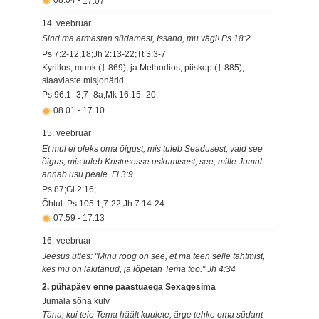
08.04
-
17.07
14. veebruar
Sind ma armastan südamest, Issand, mu vägi! Ps 18:2
Ps 7:2-12,18;Jh 2:13-22;Tt 3:3-7
Kyrillos, munk († 869), ja Methodios, piiskop († 885),
slaavlaste misjonärid
Ps 96:1–3,7–8a;Mk 16:15–20;
08.01
-
17.10
15. veebruar
Et mul ei oleks oma õigust, mis tuleb Seadusest, vaid see
õigus, mis tuleb Kristusesse uskumisest, see, mille Jumal
annab usu peale. Fl 3:9
Ps 87;Gl 2:16;
Õhtul: Ps 105:1,7-22;Jh 7:14-24
07.59
-
17.13
16. veebruar
Jeesus ütles: "Minu roog on see, et ma teen selle tahtmist,
kes mu on läkitanud, ja lõpetan Tema töö." Jh 4:34
2. pühapäev enne paastuaega Sexagesima
Jumala sõna külv
Täna, kui teie Tema häält kuulete, ärge tehke oma südant