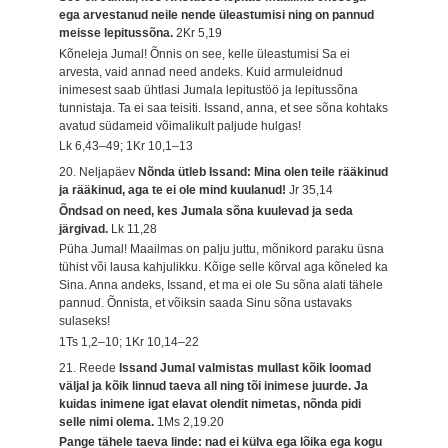
ega arvestanud neile nende üleastumisi ning on pannud
meisse lepitussõna.
2Kr 5,19
Kõneleja Jumal! Õnnis on see, kelle üleastumisi Sa ei
arvesta, vaid annad need andeks. Kuid armuleidnud
inimesest saab ühtlasi Jumala lepitustöö ja lepitussõna
tunnistaja. Ta ei saa teisiti. Issand, anna, et see sõna kohtaks
avatud südameid võimalikult paljude hulgas!
Lk 6,43–49; 1Kr 10,1–13
20. Neljapäev
Nõnda ütleb Issand: Mina olen teile rääkinud
ja rääkinud, aga te ei ole mind kuulanud!
Jr 35,14
Õndsad on need, kes Jumala sõna kuulevad ja seda
järgivad.
Lk 11,28
Püha Jumal! Maailmas on palju juttu, mõnikord paraku üsna
tühist või lausa kahjulikku. Kõige selle kõrval aga kõneled ka
Sina. Anna andeks, Issand, et ma ei ole Su sõna alati tähele
pannud. Õnnista, et võiksin saada Sinu sõna ustavaks
sulaseks!
1Ts 1,2–10; 1Kr 10,14–22
21. Reede
Issand Jumal valmistas mullast kõik loomad
väljal ja kõik linnud taeva all ning tõi inimese juurde. Ja
kuidas inimene igat elavat olendit nimetas, nõnda pidi
selle nimi olema.
1Ms 2,19.20
Pange tähele taeva linde: nad ei külva ega lõika ega kogu