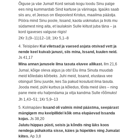
Õiguse ja väe Jumal! Kord seisab kogu loodu Sinu palge
ees ning kummardab Sind kartuse ja värinaga. Igaüks saab
siis aru, et Jeesus on tõepoolest Kristus, maailma päästja.
Pööra mind Sinu poole, Issand, kaota uskmatus ja trots mu
südamest ning aita, et laulaksin Sulle kiitust juba täna – ja
kord igaveses valguse riigis!
2Kr 3,(9–11)12–18; 1Kr 5,1–8
4. Teisipäev
Kui viletsad ja vaesed asjata otsivad vett ja
nende keel kuivab janust, siis mina, Issand, kuulen neid.
Js 41,17
Mina annan janusele ilma tasuta eluvee allikast.
Ilm 21,6
Jumal, kõige oleva algus ja ots! Elu ilma Sinuta muudab
meid kõledaks kõrbeks. Juhi meid, Issand, elustava vee
otsinguil Sinu juurde, kes Sa pakud kosutust ilma tasuta.
Jooda meid, pühi kurbus ja kõledus, tõsta meid üles – ning
pane meie elu haljendama ja vilja kandma Sulle rõõmuks!
Jh 1,43–51; 1Kr 5,9–13
5. Kolmapäev
Issand oli valmis mind päästma, seepärast
mängigem mu keelpillidel kõik oma elupäevad Issanda
kojas.
Js 38,20
Jalutu hüppas püsti, seisis ja kõndis ning läks koos
nendega pühakotta sisse, käies ja hüpeldes ning Jumalat
kiites.
Ap 3,8