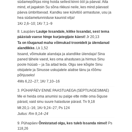
südamepõhjas ning hoida sellest kinni ööl ja päeval. Aita
mind, et jagaksin Su sõna rikkusi neile, kes mind päevast
päeva ümbritsevad. Kandku see külvitöö armastuse, usu ja
hea südametunnistuse kaunist vilja!
1Kr 2,6–10; 1Kr 7,1–9
8. Laupäev
Laulge Issandale, kiitke Issandat, sest tema
päästab vaese hinge kurjategijate käest!
Jr 20,13
Ta on tõuganud maha võimukad troonidelt ja ülendanud
alandlikke.
Lk 1,52
Issand, võimukate alandaja ja alandlike ülendaja! Sina
paned tähele vaest, kes oma ahastuses ja hirmus Sinu
poole hüüab – ja Sa aitad teda. Olgu see kõigile Sinu
otsijatele ja Sinusse uskujatele alatise tänu ja rõõmu
põhjuseks!
4Ms 6,22–27; 1Kr 7,10–16
3. PÜHAPÄEV ENNE PAASTUAEGA (SEPTUAGESIMAE)
Me ei heida oma anumisi su palge ette mitte oma õiguse
pärast, vaid sinu suure halastuse pärast.
Tn 9,18
Mt 20,1–16; 1Kr 9,24–27; Ps 124
Jutlus: Rm 9,14–24
9. Pühapäev
Õnnistatud olgu, kes tuleb Issanda nimel!
Ps
118,26