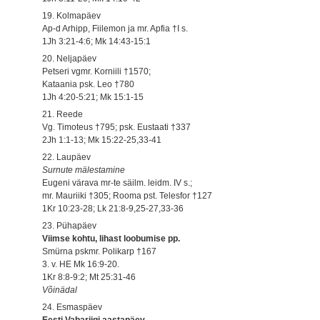
19. Kolmapäev
Ap-d Arhipp, Fiilemon ja mr. Apfia †I s.
1Jh 3:21-4:6; Mk 14:43-15:1
20. Neljapäev
Petseri vgmr. Korniili †1570;
Kataania psk. Leo †780
1Jh 4:20-5:21; Mk 15:1-15
21. Reede
Vg. Timoteus †795; psk. Eustaati †337
2Jh 1:1-13; Mk 15:22-25,33-41
22. Laupäev
Surnute mälestamine
Eugeni värava mr-te säilm. leidm. IV s.;
mr. Mauriiki †305; Rooma pst. Telesfor †127
1Kr 10:23-28; Lk 21:8-9,25-27,33-36
23. Pühapäev
Viimse kohtu, lihast loobumise pp.
Smürna pskmr. Polikarp †167
3. v. HE Mk 16:9-20.
1Kr 8:8-9:2; Mt 25:31-46
Võinädal
24. Esmaspäev
Eesti Vabariigi aastapäev