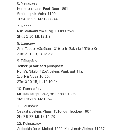
6. Neljapäev
Konst. patr. aps. Footi Suur †891;
Smürna psk. Vukol †100
1Pt 4:12-5:5; Mk 12:38-44
7. Reede
Psk. Parteeni †IV s.; vg. Luukas †946
2Pt 1:1-10; Mk 13:1-8
8. Laupäev
Smr. Teodor Väeülem †319; prh. Sakaria †520 e.Kr.
2Tm 2:11-19; Lk 18:2-8
9. Pühapäev
Tölneri ja variseri pühapäev
PL. Mr. Nikifor †257; pskmr. Pankraati †I s.
1. v. HE Mt 28:16-20;
2Tm 3:10-15; Lk 18:10-14
10. Esmaspäev
Mr. Haralampi †202; mr. Ennata †308
2Pt 1:20-2:9; Mk 13:9-13
11. Teisipäev
Sevastia pskmr. Vlaasi †316; õu. Teodora †867
2Pt 2:9-22; Mk 13:14-23
12. Kolmapäev
Antiookia üpsk. Meleeti †381; Kiievi metr. Aleksei †1387