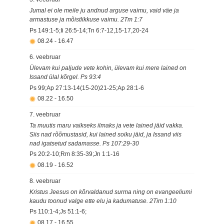
Jumal ei ole meile ju andnud arguse vaimu, vaid väe ja
armastuse ja mõistlikkuse vaimu. 2Tm 1:7
Ps 149:1-5;Ii 26:5-14;Tn 6:7-12,15-17,20-24
08.24
-
16.47
6. veebruar
Ülevam kui paljude vete kohin, ülevam kui mere lained on
Issand ülal kõrgel. Ps 93:4
Ps 99;Ap 27:13-14(15-20)21-25;Ap 28:1-6
08.22
-
16.50
7. veebruar
Ta muutis maru vaikseks ilmaks ja vete lained jäid vakka.
Siis nad rõõmustasid, kui lained soiku jäid, ja Issand viis
nad igatsetud sadamasse. Ps 107:29-30
Ps 20:2-10;Rm 8:35-39;Jn 1:1-16
08.19
-
16.52
8. veebruar
Kristus Jeesus on kõrvaldanud surma ning on evangeeliumi
kaudu toonud valge ette elu ja kadumatuse. 2Tim 1:10
Ps 110:1-4;Js 51:1-6;
08.17
-
16.55