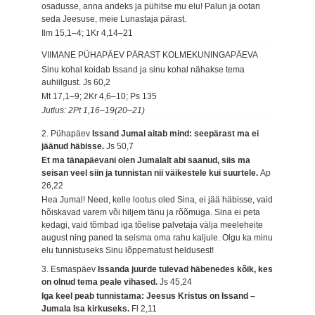
osadusse, anna andeks ja pühitse mu elu! Palun ja ootan
seda Jeesuse, meie Lunastaja pärast.
Ilm 15,1–4; 1Kr 4,14–21
VIIMANE PÜHAPÄEV PÄRAST KOLMEKUNINGAPÄEVA
Sinu kohal koidab Issand ja sinu kohal nähakse tema
auhiilgust.
Js 60,2
Mt 17,1–9; 2Kr 4,6–10; Ps 135
Jutlus: 2Pt 1,16–19(20–21)
2. Pühapäev
Issand Jumal aitab mind: seepärast ma ei
jäänud häbisse.
Js 50,7
Et ma tänapäevani olen Jumalalt abi saanud, siis ma
seisan veel siin ja tunnistan nii väikestele kui suurtele.
Ap
26,22
Hea Jumal! Need, kelle lootus oled Sina, ei jää häbisse, vaid
hõiskavad varem või hiljem tänu ja rõõmuga. Sina ei peta
kedagi, vaid tõmbad iga tõelise palvetaja välja meeleheite
august ning paned ta seisma oma rahu kaljule. Olgu ka minu
elu tunnistuseks Sinu lõppematust heldusest!
3. Esmaspäev
Issanda juurde tulevad häbenedes kõik, kes
on olnud tema peale vihased.
Js 45,24
Iga keel peab tunnistama: Jeesus Kristus on Issand –
Jumala Isa kirkuseks.
Fl 2,11