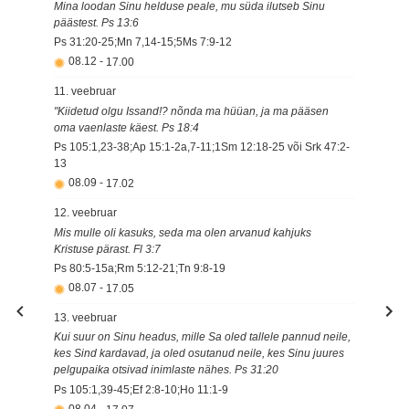
Mina loodan Sinu helduse peale, mu süda ilutseb Sinu
päästest. Ps 13:6
Ps 31:20-25;Mn 7,14-15;5Ms 7:9-12
08.12
-
17.00
11. veebruar
"Kiidetud olgu Issand!? nõnda ma hüüan, ja ma pääsen
oma vaenlaste käest. Ps 18:4
Ps 105:1,23-38;Ap 15:1-2a,7-11;1Sm 12:18-25 või Srk 47:2-
13
08.09
-
17.02
12. veebruar
Mis mulle oli kasuks, seda ma olen arvanud kahjuks
Kristuse pärast. Fl 3:7
Ps 80:5-15a;Rm 5:12-21;Tn 9:8-19
08.07
-
17.05
13. veebruar
Kui suur on Sinu headus, mille Sa oled tallele pannud neile,
kes Sind kardavad, ja oled osutanud neile, kes Sinu juures
pelgupaika otsivad inimlaste nähes. Ps 31:20
Ps 105:1,39-45;Ef 2:8-10;Ho 11:1-9