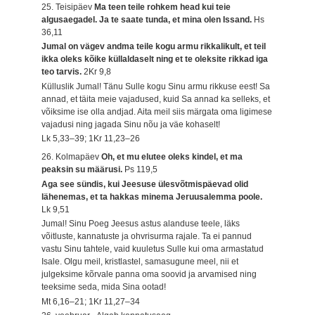
25. Teisipäev
Ma teen teile rohkem head kui teie
algusaegadel. Ja te saate tunda, et mina olen Issand.
Hs
36,11
Jumal on vägev andma teile kogu armu rikkalikult, et teil
ikka oleks kõike küllaldaselt ning et te oleksite rikkad iga
teo tarvis.
2Kr 9,8
Külluslik Jumal! Tänu Sulle kogu Sinu armu rikkuse eest! Sa
annad, et täita meie vajadused, kuid Sa annad ka selleks, et
võiksime ise olla andjad. Aita meil siis märgata oma ligimese
vajadusi ning jagada Sinu nõu ja väe kohaselt!
Lk 5,33–39; 1Kr 11,23–26
26. Kolmapäev
Oh, et mu elutee oleks kindel, et ma
peaksin su määrusi.
Ps 119,5
Aga see sündis, kui Jeesuse ülesvõtmispäevad olid
lähenemas, et ta hakkas minema Jeruusalemma poole.
Lk 9,51
Jumal! Sinu Poeg Jeesus astus alanduse teele, läks
võitluste, kannatuste ja ohvrisurma rajale. Ta ei pannud
vastu Sinu tahtele, vaid kuuletus Sulle kui oma armastatud
Isale. Olgu meil, kristlastel, samasugune meel, nii et
julgeksime kõrvale panna oma soovid ja arvamised ning
teeksime seda, mida Sina ootad!
Mt 6,16–21; 1Kr 11,27–34