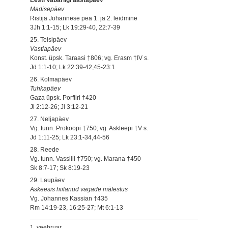
Madisepäev
Ristija Johannese pea 1. ja 2. leidmine
3Jh 1:1-15; Lk 19:29-40, 22:7-39
25. Teisipäev
Vastlapäev
Konst. üpsk. Taraasi †806; vg. Erasm †IV s.
Jd 1:1-10; Lk 22:39-42,45-23:1
26. Kolmapäev
Tuhkapäev
Gaza üpsk. Porfiiri †420
Jl 2:12-26; Jl 3:12-21
27. Neljapäev
Vg. tunn. Prokoopi †750; vg. Askleepi †V s.
Jd 1:11-25; Lk 23:1-34,44-56
28. Reede
Vg. tunn. Vassiili †750; vg. Marana †450
Sk 8:7-17; Sk 8:19-23
29. Laupäev
Askeesis hiilanud vagade mälestus
Vg. Johannes Kassian †435
Rm 14:19-23, 16:25-27; Mt 6:1-13
1. veebruar