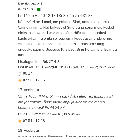
kõvaks. Hb 3:15
KLPR 183
Ps 44:2-5;Ho 10:12-13;1Kr 3:7-15;Jh 4:31-38
Kõigeväeline Jumal, me palume Sind, anna meile oma
Vaimu ja jumalikku tarkust, et Sinu püha sõna meie keskel
elaks ja kasvaks. Lase oma sõna rõõmuga ja puhtasti
kuulutada ning ehita sellega oma kogudust, nõnda et me
Sind kindlas usus teenime ja julgelt tunnistame ning
õndsaks saame. Jeesuse Kristuse, Sinu Poja, meie Issanda
läbi.
Lisalugemine: Srk 27:4-8
Õhtul: Ps 105:1,7-22;Mt 13:10-17;Ps 105:1,7-22;Jh 7:14-24
00.17
07.56
-
17.15
17. veebruar
Virgu, Issand! Miks Sa magad? Ärka üles, ära tõuka meid
ära jäädavalt! Tõuse meile appi ja lunasta meid oma
helduse pärast! Ps 44:24,27
Ps 31:20-25;5Ms 32:44-47;Jh 5:39-47
07.54
-
17.18
18. veebruar