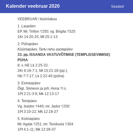
Kalender veebruar 2020
Seaded
VEEBRUAR / küünlakuu
1. Laupäev
EP. Mr. Triifon †250; vg. Brigita †525
1Kr 14:20-25; Mt 25:1-13
2. Pühapäev
Küünlapäev, Tartu rahu aastapäev
33. pp. ISSANDA VASTUVÕTMISE (TEMPLISSEVIIMISE)
PÜHA
8. v. HE Lk 2:25-32.
2Kr 6:16-7:1; Mt 15:21-28 (pp.);
Hb 7:7-17; Lk 2:22-40 (püha)
3. Esmaspäev
Õigl. Siimeon ja prh. Anna †I s.
1Pt 2:21-3:9; Mk 12:13-17
4. Teisipäev
Vg. Issidor †440; mr. Jador †250
1Pt 3:10-22; Mk 12:18-27
5. Kolmapäev
Mr. Agata †251; mr. Teoduula †304
1Pt 4:1-11; Mk 12:28-37