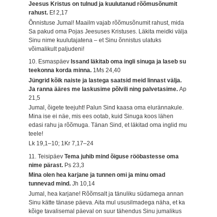
Jeesus Kristus on tulnud ja kuulutanud rõõmusõnumit
rahust.
Ef 2,17
Õnnistuse Jumal! Maailm vajab rõõmusõnumit rahust, mida
Sa pakud oma Pojas Jeesuses Kristuses. Läkita meidki välja
Sinu nime kuulutajatena – et Sinu õnnistus ulatuks
võimalikult paljudeni!
10. Esmaspäev
Issand läkitab oma ingli sinuga ja laseb su
teekonna korda minna.
1Ms 24,40
Jüngrid kõik naiste ja lastega saatsid meid linnast välja.
Ja ranna ääres me laskusime põlvili ning palvetasime.
Ap
21,5
Jumal, õigete teejuht! Palun Sind kaasa oma elurännakule.
Mina ise ei näe, mis ees ootab, kuid Sinuga koos lähen
edasi rahu ja rõõmuga. Tänan Sind, et läkitad oma inglid mu
teele!
Lk 19,1–10; 1Kr 7,17–24
11. Teisipäev
Tema juhib mind õiguse rööbastesse oma
nime pärast.
Ps 23,3
Mina olen hea karjane ja tunnen omi ja minu omad
tunnevad mind.
Jh 10,14
Jumal, hea karjane! Rõõmsalt ja tänuliku südamega annan
Sinu kätte tänase päeva. Aita mul ususilmadega näha, et ka
kõige tavalisemal päeval on suur tähendus Sinu jumalikus