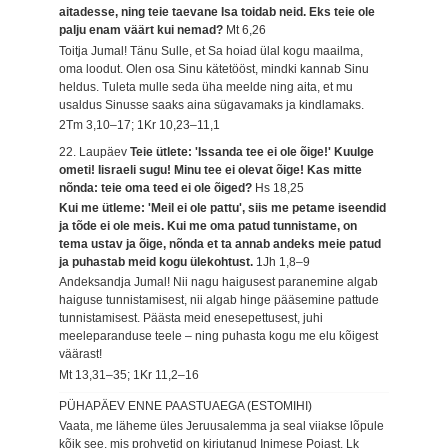
aitadesse, ning teie taevane Isa toidab neid. Eks teie ole
palju enam väärt kui nemad?
Mt 6,26
Toitja Jumal! Tänu Sulle, et Sa hoiad ülal kogu maailma,
oma loodut. Olen osa Sinu kätetööst, mindki kannab Sinu
heldus. Tuleta mulle seda üha meelde ning aita, et mu
usaldus Sinusse saaks aina sügavamaks ja kindlamaks.
2Tm 3,10–17; 1Kr 10,23–11,1
22. Laupäev
Teie ütlete: 'Issanda tee ei ole õige!' Kuulge
ometi! Iisraeli sugu! Minu tee ei olevat õige! Kas mitte
nõnda: teie oma teed ei ole õiged?
Hs 18,25
Kui me ütleme: 'Meil ei ole pattu', siis me petame iseendid
ja tõde ei ole meis. Kui me oma patud tunnistame, on
tema ustav ja õige, nõnda et ta annab andeks meie patud
ja puhastab meid kogu ülekohtust.
1Jh 1,8–9
Andeksandja Jumal! Nii nagu haigusest paranemine algab
haiguse tunnistamisest, nii algab hinge pääsemine pattude
tunnistamisest. Päästa meid enesepettusest, juhi
meeleparanduse teele – ning puhasta kogu me elu kõigest
väärast!
Mt 13,31–35; 1Kr 11,2–16
PÜHAPÄEV ENNE PAASTUAEGA (ESTOMIHI)
Vaata, me läheme üles Jeruusalemma ja seal viiakse lõpule
kõik see, mis prohvetid on kirjutanud Inimese Pojast.
Lk