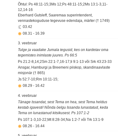
Õhtul: Ps 48:11-15;3Ms 12;Ps 48:11-15;2Ms 13:1-3,11-
12,14-16
Eberhard Gutsleff, Saaremaa superintendent,
vennastekoguduse tegevuse edendaja, märter († 1749)
03.42
08.31
-
16.39
3. veebruar
Tulge ja vaadake Jumala tegusid, kes on kardetav oma
tegemistes inimlaste juures. Ps 66:5
Ps 21:2-8,14;2Sm 22:1-7,16-17;Ii 9:1-13 või Srk 43:23-33
Ansgar, Hamburgi ja Breemeni piiskop, skandinaavlaste
misjonär († 865)
Js 52:7-10;Rm 10:11-15;
08.29
-
16.42
4. veebruar
Tänage Issandat, sest Tema on hea, sest Tema heldus
kestab igavesti! Nõnda öelgu Issanda lunastatud, keda
Tema on lunastanud kitsikusest. Ps 107:1-2
Ps 107:1-3,10-22;Mt 8:28-34;Na 1:2-7 või Trk 13:1-9
08.26
-
16.44
5. veebruar