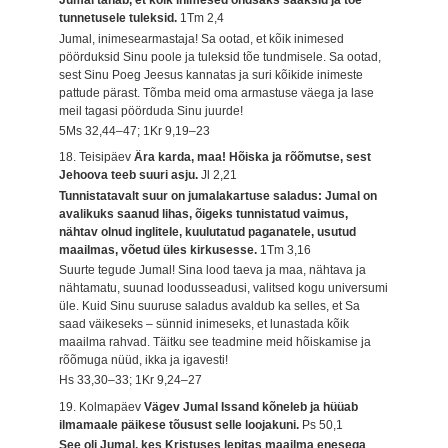
Jumal tahab, et kõik inimesed õndsaks saaksid ja tõe
tunnetusele tuleksid.
1Tm 2,4
Jumal, inimesearmastaja! Sa ootad, et kõik inimesed
pöörduksid Sinu poole ja tuleksid tõe tundmisele. Sa ootad,
sest Sinu Poeg Jeesus kannatas ja suri kõikide inimeste
pattude pärast. Tõmba meid oma armastuse väega ja lase
meil tagasi pöörduda Sinu juurde!
5Ms 32,44–47; 1Kr 9,19–23
18. Teisipäev
Ära karda, maa! Hõiska ja rõõmutse, sest
Jehoova teeb suuri asju.
Jl 2,21
Tunnistatavalt suur on jumalakartuse saladus: Jumal on
avalikuks saanud lihas, õigeks tunnistatud vaimus,
nähtav olnud inglitele, kuulutatud paganatele, usutud
maailmas, võetud üles kirkusesse.
1Tm 3,16
Suurte tegude Jumal! Sina lood taeva ja maa, nähtava ja
nähtamatu, suunad loodusseadusi, valitsed kogu universumi
üle. Kuid Sinu suuruse saladus avaldub ka selles, et Sa
saad väikeseks – sünnid inimeseks, et lunastada kõik
maailma rahvad. Täitku see teadmine meid hõiskamise ja
rõõmuga nüüd, ikka ja igavesti!
Hs 33,30–33; 1Kr 9,24–27
19. Kolmapäev
Vägev Jumal Issand kõneleb ja hüüab
ilmamaale päikese tõusust selle loojakuni.
Ps 50,1
See oli Jumal, kes Kristuses lepitas maailma enesega