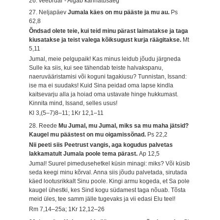
26. veebruar - Algab kannatusaeg
27. Neljapäev
Jumala käes on mu pääste ja mu au.
Ps
62,8
Õndsad olete teie, kui teid minu pärast laimatakse ja taga
kiusatakse ja teist valega kõiksugust kurja räägitakse.
Mt
5,11
Jumal, meie pelgupaik! Kas minus leidub jõudu järgneda
Sulle ka siis, kui see tähendab teiste halvakspanu,
naeruvääristamisi või koguni tagakiusu? Tunnistan, Issand:
ise ma ei suudaks! Kuid Sina peidad oma lapse kindla
kaitsevarju alla ja hoiad oma ustavate hinge hukkumast.
Kinnita mind, Issand, selles usus!
Kl 3,(5–7)8–11; 1Kr 12,1–11
28. Reede
Mu Jumal, mu Jumal, miks sa mu maha jätsid?
Kaugel mu päästest on mu oigamissõnad.
Ps 22,2
Nii peeti siis Peetrust vangis, aga kogudus palvetas
lakkamatult Jumala poole tema pärast.
Ap 12,5
Jumal! Suurel pimedusehetkel küsin minagi: miks? Või küsib
seda keegi minu kõrval. Anna siis jõudu palvetada, sirutada
käed lootusrikkalt Sinu poole. Kingi armu kogeda, et Sa pole
kaugel ühestki, kes Sind kogu südamest taga nõuab. Tõsta
meid üles, tee samm jälle tugevaks ja vii edasi Elu teel!
Rm 7,14–25a; 1Kr 12,12–26