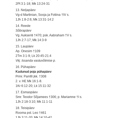
2Pt 3:1-18; Mk 13:24-31
13. Neljapäev
Vg-d Martinian, Sooja ja Fotiina †IV s.
1Jh 1:8-2:6; Mk 13:31-14:2
14. Reede
Sõbrapäev
Vg. Auksenti †470; psk. Aabraham †V s.
1Jh 2:7-17; Mk 14:3-9
15. Laupäev
Ap. Onesim †109
2Tm 3:1-9; Lk 20:45-21:4
Vkj. Issanda vastuvõtmise p.
16. Pühapäev
Kadunud poja pühapäev
Prmr. Pamfil jkk. †308
2. v. HE Mk 16:1-8.
1Kr 6:12-20; Lk 15:11-32
17. Esmaspäev
Smr. Teodor Sõjamees †306; p. Mariamne †I s.
1Jh 2:18-3:10; Mk 11:1-11
18. Teisipäev
Rooma pst. Leo †461
1Jh 3:11-20; Mk 14:10-42