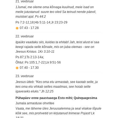
21. veebruar
1Jumal, me oleme oma kõrvaga kuulnud, meie isad on
meile jutustanud: suure teo oled Sa teinud nende päevil,
muistsel ajal. Ps 44:2
Ps 7:2-12,18;Hb 5:11-14;Jr 23:23-29
07.43
-
17.28
22. veebruar
Igaüks vaadaku siis, kuidas ta ehitab! Jah, teist alust ei saa
keegi rajada selle kõrvale, mis on juba olemas - see on
Jeesus Kristus. 1Kr 3:10-11
Ps 87;1Ts 2:13-14a;
Õhtul: Ps 105:1,7-22;Lk 9:51-56
07.40
-
17.30
23. veebruar
Jeesus ütleb: "Kes oma elu armastab, see kaotab selle, ja
kes oma elu vihkab selles maailmas, see hoiab selle
igaveseks eluks." Jh 12:25
Pühapäev enne paastuaega Esto mihi; Quinquagesima
Jumala armastuse ohvritee
Vaata, me läheme üles Jeruusalemma ja seal viiakse lõpule
kõik see, mis prohvetid on kirjutanud Inimese Pojast! Lk
18:31