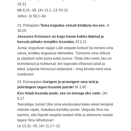
18,31
Mk 8,31–38; 1Kr 13,1–13; Ps 31
Jutlus: Js 58,1–9a
23. Pühapäev
Tema kogudus seisab kindlana mu ees.
Jr
30,20
Jeesuses Kristuses on kogu hoone kokku liidetud ja
kasvab pühaks templiks Issandas.
Ef 2,21
Jumal, koguduse rajaja! Läbi aegade kutsud Sa inimesi oma
rahva, kristliku koguduse liikmeteks. Tunneme oma nõtrust
ja vääritust selle püha kutse juures. Tõsta üles need, kes on
komistanud ja kukkunud, tee tugevaks lõtvunud jalad ja
käed, julgusta hirmunud südameid – ning kinnita meid oma
osaduses!
24. Esmaspäev
Uurigem ja proovigem oma teid ja
pöördugem tagasi Issanda juurde!
Nl 3,40
Kes hoiab Issanda poole, see on temaga üks vaim.
1Kr
6,17
Teenäitaja Jumal! Üksi oma elurännakut käies eksin kergesti
väärale rajale, hukutava kuristiku poole. Valgusta Sina mu
samme, aita õigesti vaagida seatud sihte ja eksinuna naasta
tagasi Sinu lähedusse!
Lk 13,31–35; 1Kr 11,17–22