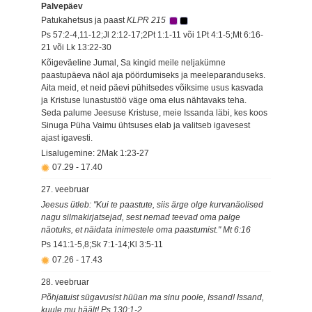
Palvepäev
Patukahetsus ja paast
KLPR 215
Ps 57:2-4,11-12;Jl 2:12-17;2Pt 1:1-11 või 1Pt 4:1-5;Mt 6:16-
21 või Lk 13:22-30
Kõigeväeline Jumal, Sa kingid meile neljakümne
paastupäeva näol aja pöördumiseks ja meeleparanduseks.
Aita meid, et neid päevi pühitsedes võiksime usus kasvada
ja Kristuse lunastustöö väge oma elus nähtavaks teha.
Seda palume Jeesuse Kristuse, meie Issanda läbi, kes koos
Sinuga Püha Vaimu ühtsuses elab ja valitseb igavesest
ajast igavesti.
Lisalugemine: 2Mak 1:23-27
07.29
-
17.40
27. veebruar
Jeesus ütleb: "Kui te paastute, siis ärge olge kurvanäolised
nagu silmakirjatsejad, sest nemad teevad oma palge
näotuks, et näidata inimestele oma paastumist." Mt 6:16
Ps 141:1-5,8;Sk 7:1-14;Kl 3:5-11
07.26
-
17.43
28. veebruar
Põhjatuist sügavusist hüüan ma sinu poole, Issand! Issand,
kuule mu häält! Ps 130:1-2