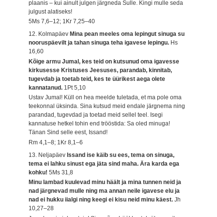
plaanis – kui ainult julgen järgneda Sulle. Kingi mulle seda
julgust alatiseks!
5Ms 7,6–12; 1Kr 7,25–40
12. Kolmapäev
Mina pean meeles oma lepingut sinuga su
nooruspäevilt ja tahan sinuga teha igavese lepingu.
Hs
16,60
Kõige armu Jumal, kes teid on kutsunud oma igavesse
kirkusesse Kristuses Jeesuses, parandab, kinnitab,
tugevdab ja toetab teid, kes te üürikest aega olete
kannatanud.
1Pt 5,10
Ustav Jumal! Küll on hea meelde tuletada, et ma pole oma
teekonnal üksinda. Sina kutsud meid endale järgnema ning
parandad, tugevdad ja toetad meid sellel teel. Isegi
kannatuse hetkel tohin end trööstida: Sa oled minuga!
Tänan Sind selle eest, Issand!
Rm 4,1–8; 1Kr 8,1–6
13. Neljapäev
Issand ise käib su ees, tema on sinuga,
tema ei lahku sinust ega jäta sind maha. Ära karda ega
kohku!
5Ms 31,8
Minu lambad kuulevad minu häält ja mina tunnen neid ja
nad järgnevad mulle ning ma annan neile igavese elu ja
nad ei hukku iialgi ning keegi ei kisu neid minu käest.
Jh
10,27–28