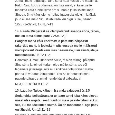
Jumal, meie julgustaja! Sinu sõna hääl kostub üle maailma.
Palun Sind kogu südamest: õnnista meid, et keset selle
maailma kära tunneksime ära su hääle ja käiksime koos
Sinuga. Sinu käes oleme hoitud igaveseks eluks – ja ükski
jõud ei saa meid Sinust lahutada. Au olgu Sulle, Issand!
1Kr 3,(1–3)4–8; 1Kr 8,7–13
14. Reede
Mispärast sa oled põlanud Issanda sõna, tehes,
mis on tema silmis paha?
2Sm 12,9
Pangem maha kõik koormav ja patt, mis hõlpsasti
takerdab meid, ja jookskem püsivusega meile määratud
võidujooksu! Vaadakem üles Jeesusele, usu alustajale ja
täidesaatjale.
Hb 12,1–2
Halastaja Jumal! Tunnistan Sulle, et olen minagi põlanud
Sinu sõna ja teinud kurja – olgu mõtte, sõna, teo või
tegemata jätmisega. Aita mul kõik väär otsustavalt maha
panna ja vaadata Sinu poole, kes Sa kannatasid minu
pattude pärast, et mind nende käest vabastada!
Ml 3,13–18; 1Kr 9,1–12
15. Laupäev
Tulge, käigem Issanda valguses!
Js 2,5
Seda tehke sellepärast, et te teate tunni juba käes olevat
unest üles ärgata; sest nüüd on meie pääste lähemal kui
siis, kui me usklikuks saime. Öö on möödumas, aga päev
on lähedal.
Rm 13,11–12
Valguse Jumal! Iga päevaga läheneb see hetk, mil Sinu