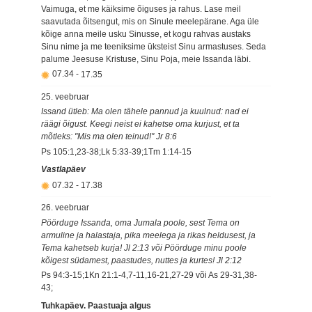
Vaimuga, et me käiksime õiguses ja rahus. Lase meil
saavutada õitsengut, mis on Sinule meelepärane. Aga üle
kõige anna meile usku Sinusse, et kogu rahvas austaks
Sinu nime ja me teeniksime üksteist Sinu armastuses. Seda
palume Jeesuse Kristuse, Sinu Poja, meie Issanda läbi.
07.34
-
17.35
25. veebruar
Issand ütleb: Ma olen tähele pannud ja kuulnud: nad ei
räägi õigust. Keegi neist ei kahetse oma kurjust, et ta
mõtleks: "Mis ma olen teinud!" Jr 8:6
Ps 105:1,23-38;Lk 5:33-39;1Tm 1:14-15
Vastlapäev
07.32
-
17.38
26. veebruar
Pöörduge Issanda, oma Jumala poole, sest Tema on
armuline ja halastaja, pika meelega ja rikas heldusest, ja
Tema kahetseb kurja! Jl 2:13 või Pöörduge minu poole
kõigest südamest, paastudes, nuttes ja kurtes! Jl 2:12
Ps 94:3-15;1Kn 21:1-4,7-11,16-21,27-29 või As 29-31,38-
43;
Tuhkapäev. Paastuaja algus