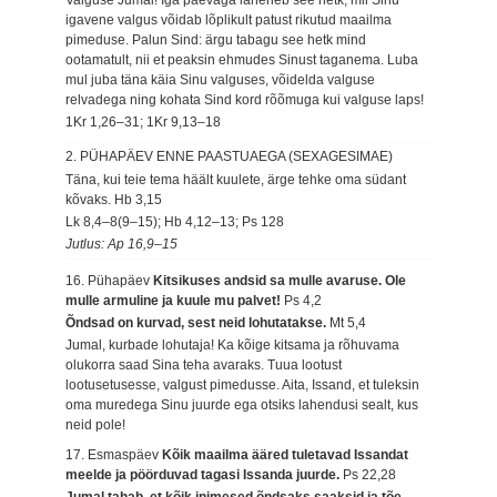
igavene valgus võidab lõplikult patust rikutud maailma
pimeduse. Palun Sind: ärgu tabagu see hetk mind
ootamatult, nii et peaksin ehmudes Sinust taganema. Luba
mul juba täna käia Sinu valguses, võidelda valguse
relvadega ning kohata Sind kord rõõmuga kui valguse laps!
1Kr 1,26–31; 1Kr 9,13–18
2. PÜHAPÄEV ENNE PAASTUAEGA (SEXAGESIMAE)
Täna, kui teie tema häält kuulete, ärge tehke oma südant
kõvaks.
Hb 3,15
Lk 8,4–8(9–15); Hb 4,12–13; Ps 128
Jutlus: Ap 16,9–15
16. Pühapäev
Kitsikuses andsid sa mulle avaruse. Ole
mulle armuline ja kuule mu palvet!
Ps 4,2
Õndsad on kurvad, sest neid lohutatakse.
Mt 5,4
Jumal, kurbade lohutaja! Ka kõige kitsama ja rõhuvama
olukorra saad Sina teha avaraks. Tuua lootust
lootusetusesse, valgust pimedusse. Aita, Issand, et tuleksin
oma muredega Sinu juurde ega otsiks lahendusi sealt, kus
neid pole!
17. Esmaspäev
Kõik maailma ääred tuletavad Issandat
meelde ja pöörduvad tagasi Issanda juurde.
Ps 22,28