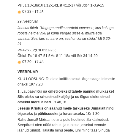
Ps 31:10-18a;Jl 1:12-14;Est 4:12-17 või Jdt 4:1-3,9-15
07.23
-
17.45
29. veebruar
Jeesus ütleb: "Koguge endile aardeid taevasse, kus koi ega
rooste neid ei riku ja kuhu vargad sisse ei murra ega
varasta! Sest kus su aare on, seal on ka su süda." Mt 6:20-
21
Ps 42:7-12;Esr 8:21-23;
Õhtul: Ps 18:47-51;5Ms 8:11-18a või Srk 34:14-20
07.20
-
17.48
VEEBRUAR
KUU LOOSUNG: Te olete kallilt ostetud, ärge saage inimeste
orjaks!
1Kr 7,23
1. Laupäev
Kui sa ometi oleksid tähele pannud mu käske!
Siis oleks su rahu olnud kui jõgi ja su õigus oleks olnud
otsekui mere lained.
Js 48,18
Jeesus Kristus on saanud meile tarkuseks Jumalalt ning
õiguseks ja pühitsuseks ja lunastuseks.
1Kr 1,30
Rahu Jumal! Mõistan, et ma pole hoolinud Su käskudest.
Seepärast olen nüüd rahutu ja rusutud, otsekui eemale
jäänud Sinust. Halasta minu peale, juhi mind taas Sinuga