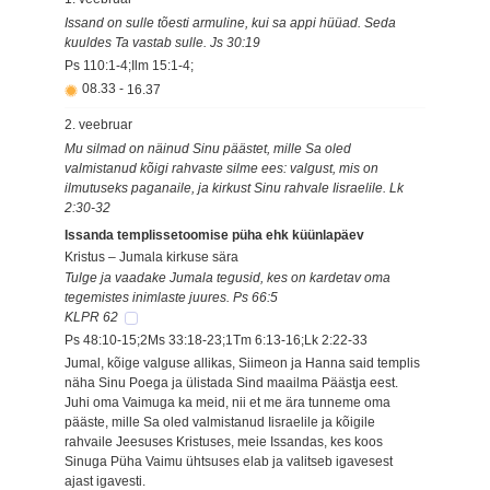
Issand on sulle tõesti armuline, kui sa appi hüüad. Seda
kuuldes Ta vastab sulle. Js 30:19
Ps 110:1-4;Ilm 15:1-4;
08.33
-
16.37
2. veebruar
Mu silmad on näinud Sinu päästet, mille Sa oled
valmistanud kõigi rahvaste silme ees: valgust, mis on
ilmutuseks paganaile, ja kirkust Sinu rahvale Iisraelile. Lk
2:30-32
Issanda templissetoomise püha ehk küünlapäev
Kristus – Jumala kirkuse sära
Tulge ja vaadake Jumala tegusid, kes on kardetav oma
tegemistes inimlaste juures. Ps 66:5
KLPR 62
Ps 48:10-15;2Ms 33:18-23;1Tm 6:13-16;Lk 2:22-33
Jumal, kõige valguse allikas, Siimeon ja Hanna said templis
näha Sinu Poega ja ülistada Sind maailma Päästja eest.
Juhi oma Vaimuga ka meid, nii et me ära tunneme oma
pääste, mille Sa oled valmistanud Iisraelile ja kõigile
rahvaile Jeesuses Kristuses, meie Issandas, kes koos
Sinuga Püha Vaimu ühtsuses elab ja valitseb igavesest
ajast igavesti.