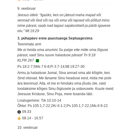
9. veebruar
Jeesus ütleb: "Igaüks, kes on jätnud maha majad või
vennad või õed või isa või ema või lapsed või põllud minu
nime pärast, saab nad tagasi sajakordselt ja pärib igavese
elu." Mt 19:29
3. pühapäev enne paastuaega Septuagesima
Teenimatu arm
Me ei heida oma anumisi Su palge ette mitte oma õiguse
pärast, vaid Sinu suure halastuse pärast! Tn 9:18
KLPR 267
Ps 18:2-7;5Ms 7:6-8;Fl 3:7-14;Mt 19:27-30
Armu ja halastuse Jumal, Sina annad oma abi kõigile, kes
Sind otsivad. Me täname Sinu headuse eest, mida me pole
ära teeninud. Aita, et me ei hindaks oma jõudu üle, vaid
loodaksime kõiges Sinu õiglusele ja ustavusele. Kuule meid
Jeesuse Kristuse, Sinu Poja, meie Issanda läbi.
Lisalugemine: Trk 10:10-14
Õhtul: Ps 105:1,7-22;2Kr 6:1-2;Ps 105:1,7-22;1Ms 6:9-22
09.33
08.14
-
16.57
10. veebruar