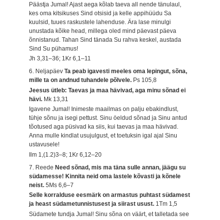
Päästja Jumal! Ajast aega kõlab taeva all nende tänulaul,
kes oma kitsikuses Sind otsisid ja kelle appihüüdu Sa
kuulsid, tuues raskustele lahenduse. Ära lase minulgi
unustada kõike head, millega oled mind päevast päeva
õnnistanud. Tahan Sind tänada Su rahva keskel, austada
Sind Su pühamus!
Jh 3,31–36; 1Kr 6,1–11
6. Neljapäev
Ta peab igavesti meeles oma lepingut, sõna,
mille ta on andnud tuhandele põlvele.
Ps 105,8
Jeesus ütleb: Taevas ja maa hävivad, aga minu sõnad ei
hävi.
Mk 13,31
Igavene Jumal! Inimeste maailmas on palju ebakindlust,
tühje sõnu ja isegi pettust. Sinu öeldud sõnad ja Sinu antud
tõotused aga püsivad ka siis, kui taevas ja maa hävivad.
Anna mulle kindlat usujulgust, et toetuksin igal ajal Sinu
ustavusele!
Ilm 1,(1.2)3–8; 1Kr 6,12–20
7. Reede
Need sõnad, mis ma täna sulle annan, jäägu su
südamesse! Kinnita neid oma lastele kõvasti ja kõnele
neist.
5Ms 6,6–7
Selle korralduse eesmärk on armastus puhtast südamest
ja heast südametunnistusest ja siirast usust.
1Tm 1,5
Südamete tundja Jumal! Sinu sõna on väärt, et talletada see