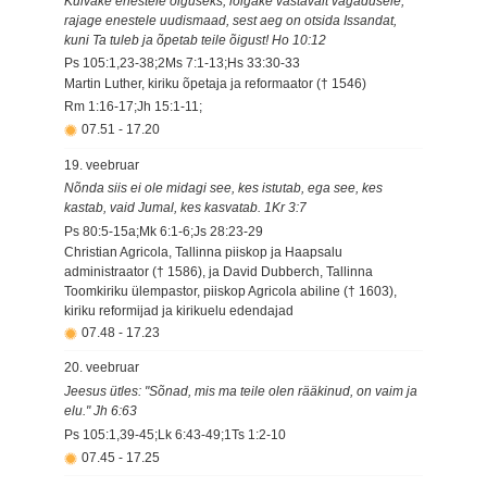
Külvake enestele õiguseks, lõigake vastavalt vagadusele;
rajage enestele uudismaad, sest aeg on otsida Issandat,
kuni Ta tuleb ja õpetab teile õigust! Ho 10:12
Ps 105:1,23-38;2Ms 7:1-13;Hs 33:30-33
Martin Luther, kiriku õpetaja ja reformaator († 1546)
Rm 1:16-17;Jh 15:1-11;
07.51
-
17.20
19. veebruar
Nõnda siis ei ole midagi see, kes istutab, ega see, kes
kastab, vaid Jumal, kes kasvatab. 1Kr 3:7
Ps 80:5-15a;Mk 6:1-6;Js 28:23-29
Christian Agricola, Tallinna piiskop ja Haapsalu
administraator († 1586), ja David Dubberch, Tallinna
Toomkiriku ülempastor, piiskop Agricola abiline († 1603),
kiriku reformijad ja kirikuelu edendajad
07.48
-
17.23
20. veebruar
Jeesus ütles: "Sõnad, mis ma teile olen rääkinud, on vaim ja
elu." Jh 6:63
Ps 105:1,39-45;Lk 6:43-49;1Ts 1:2-10
07.45
-
17.25