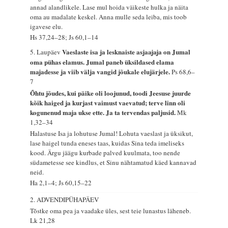
annad alandlikele. Lase mul hoida väikeste hulka ja näita
oma au madalate keskel. Anna mulle seda leiba, mis toob
igavese elu.
Hs 37,24–28; Js 60,1–14
Vaeslaste isa ja lesknaiste asjaajaja on Jumal
5. Laupäev
oma pühas elamus. Jumal paneb üksildased elama
majadesse ja viib välja vangid jõukale elujärjele.
Ps 68,6–
7
Õhtu jõudes, kui päike oli loojunud, toodi Jeesuse juurde
kõik haiged ja kurjast vaimust vaevatud; terve linn oli
kogunenud maja ukse ette. Ja ta tervendas paljusid.
Mk
1,32–34
Halastuse Isa ja lohutuse Jumal! Lohuta vaeslast ja üksikut,
lase haigel tunda eneses taas, kuidas Sina teda imeliseks
kood. Ärgu jäägu kurbade palved kuulmata, too nende
südametesse see kindlus, et Sinu nähtamatud käed kannavad
neid.
Ha 2,1–4; Js 60,15–22
2. ADVENDIPÜHAPÄEV
Tõstke oma pea ja vaadake üles, sest teie lunastus läheneb.
Lk 21,28