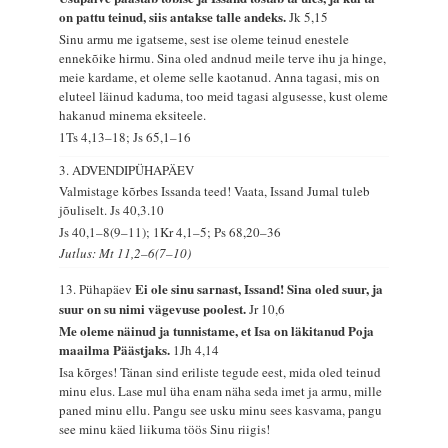
on pattu teinud, siis antakse talle andeks.
Jk 5,15
Sinu armu me igatseme, sest ise oleme teinud enestele
ennekõike hirmu. Sina oled andnud meile terve ihu ja hinge,
meie kardame, et oleme selle kaotanud. Anna tagasi, mis on
eluteel läinud kaduma, too meid tagasi algusesse, kust oleme
hakanud minema eksiteele.
1Ts 4,13–18; Js 65,1–16
3. ADVENDIPÜHAPÄEV
Valmistage kõrbes Issanda teed! Vaata, Issand Jumal tuleb
jõuliselt.
Js 40,3.10
Js 40,1–8(9–11); 1Kr 4,1–5; Ps 68,20–36
Jutlus: Mt 11,2–6(7–10)
Ei ole sinu sarnast, Issand! Sina oled suur, ja
13. Pühapäev
suur on su nimi vägevuse poolest.
Jr 10,6
Me oleme näinud ja tunnistame, et Isa on läkitanud Poja
maailma Päästjaks.
1Jh 4,14
Isa kõrges! Tänan sind eriliste tegude eest, mida oled teinud
minu elus. Lase mul üha enam näha seda imet ja armu, mille
paned minu ellu. Pangu see usku minu sees kasvama, pangu
see minu käed liikuma töös Sinu riigis!