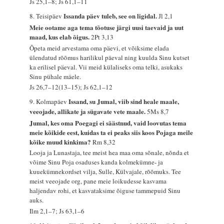
Js 25,1–8; Js 61,1–11
Issanda päev tuleb, see on ligidal.
8. Teisipäev
Jl 2,1
Meie ootame aga tema tõotuse järgi uusi taevaid ja uut
maad, kus elab õigus.
2Pt 3,13
Õpeta meid arvestama oma päevi, et võiksime elada
ülendatud rõõmus harilikul päeval ning kuulda Sinu kutset
ka erilisel päeval. Vii meid külaliseks oma telki, asukaks
Sinu pühale mäele.
Js 26,7–12(13–15); Js 62,1–12
Issand, su Jumal, viib sind heale maale,
9. Kolmapäev
veeojade, allikate ja sügavate vete maale.
5Ms 8,7
Jumal, kes oma Poegagi ei säästnud, vaid loovutas tema
meie kõikide eest, kuidas ta ei peaks siis koos Pojaga meile
kõike muud kinkima?
Rm 8,32
Looja ja Lunastaja, tee meist hea maa oma sõnale, nõnda et
võime Sinu Poja osaduses kanda kolmekümne- ja
kuuekümnekordset vilja, Sulle, Külvajale, rõõmuks. Tee
meist veeojade org, pane meie loikudesse kasvama
haljendav rohi, et kasvataksime õiguse tammepuid Sinu
auks.
Ilm 2,1–7; Js 63,1–6