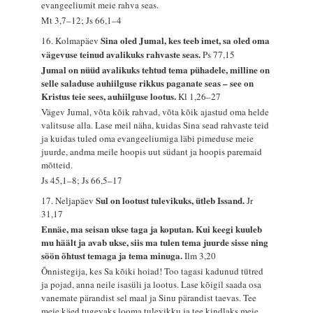
evangeeliumit meie rahva seas.
Mt 3,7–12; Js 66,1–4
Sina oled Jumal, kes teeb imet, sa oled oma
16. Kolmapäev
vägevuse teinud avalikuks rahvaste seas.
Ps 77,15
Jumal on nüüd avalikuks tehtud tema pühadele, milline on
selle saladuse auhiilguse rikkus paganate seas – see on
Kristus teie sees, auhiilguse lootus.
Kl 1,26–27
Vägev Jumal, võta kõik rahvad, võta kõik ajastud oma helde
valitsuse alla. Lase meil näha, kuidas Sina sead rahvaste teid
ja kuidas tuled oma evangeeliumiga läbi pimeduse meie
juurde, andma meile hoopis uut südant ja hoopis paremaid
mõtteid.
Js 45,1–8; Js 66,5–17
Sul on lootust tulevikuks, ütleb Issand.
17. Neljapäev
Jr
31,17
Ennäe, ma seisan ukse taga ja koputan. Kui keegi kuuleb
mu häält ja avab ukse, siis ma tulen tema juurde sisse ning
söön õhtust temaga ja tema minuga.
Ilm 3,20
Õnnistegija, kes Sa kõiki hoiad! Too tagasi kadunud tütred
ja pojad, anna neile isasüli ja lootus. Lase kõigil saada osa
vanemate pärandist sel maal ja Sinu pärandist taevas. Tee
meie käed tugevaks looma tulevikku ja tee kindlaks meie