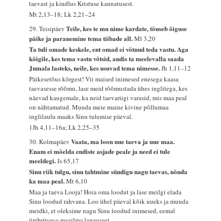
taevast ja kindlus Kristuse kannatusest.
Mt 2,13–18; Lk 2,21–24
Teile, kes te mu nime kardate, tõuseb õiguse
29. Teisipäev
päike ja paranemine tema tiibade all.
Ml 3,20
Ta tuli omade keskele, ent omad ei võtnud teda vastu. Aga
kõigile, kes tema vastu võtsid, andis ta meelevalla saada
Jumala lasteks, neile, kes usuvad tema nimesse.
Jh 1,11–12
Päikesetõus kõrgest! Vii maised inimesed enesega kaasa
taevasesse rõõmu, lase meid rõõmustada ühes inglitega, kes
näevad kaugemale, ka neid taevariigi varasid, mis maa peal
on nähtamatud. Muuda meie maine kivine põllumaa
inglilaulu maaks Sinu tulemise päeval.
1Jh 4,11–16a; Lk 2,25–35
Vaata, ma loon uue taeva ja uue maa.
30. Kolmapäev
Enam ei mõelda endiste asjade peale ja need ei tule
meeldegi.
Js 65,17
Sinu riik tulgu, sinu tahtmine sündigu nagu taevas, nõnda
ka maa peal.
Mt 6,10
Maa ja taeva Looja! Hoia oma loodut ja lase meilgi elada
Sinu loodud rahvana. Loo ühel päeval kõik uueks ja muuda
meidki, et oleksime nagu Sinu loodud inimesed, eemal
ümbritseva maailma langusest.