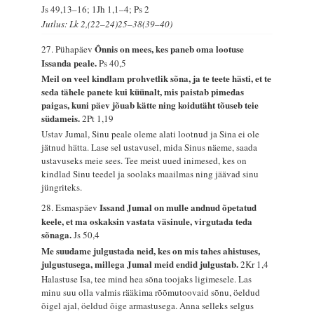
Js 49,13–16; 1Jh 1,1–4; Ps 2
Jutlus: Lk 2,(22–24)25–38(39–40)
Õnnis on mees, kes paneb oma lootuse
27. Pühapäev
Issanda peale.
Ps 40,5
Meil on veel kindlam prohvetlik sõna, ja te teete hästi, et te
seda tähele panete kui küünalt, mis paistab pimedas
paigas, kuni päev jõuab kätte ning koidutäht tõuseb teie
südameis.
2Pt 1,19
Ustav Jumal, Sinu peale oleme alati lootnud ja Sina ei ole
jätnud hätta. Lase sel ustavusel, mida Sinus näeme, saada
ustavuseks meie sees. Tee meist uued inimesed, kes on
kindlad Sinu teedel ja soolaks maailmas ning jäävad sinu
jüngriteks.
Issand Jumal on mulle andnud õpetatud
28. Esmaspäev
keele, et ma oskaksin vastata väsinule, virgutada teda
sõnaga.
Js 50,4
Me suudame julgustada neid, kes on mis tahes ahistuses,
julgustusega, millega Jumal meid endid julgustab.
2Kr 1,4
Halastuse Isa, tee mind hea sõna toojaks ligimesele. Las
minu suu olla valmis rääkima rõõmutoovaid sõnu, öeldud
õigel ajal, öeldud õige armastusega. Anna selleks selgus