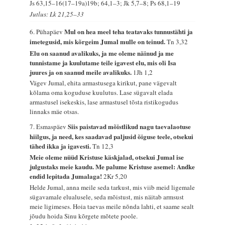
Js 63,15–16(17–19a)19b; 64,1–3; Jk 5,7–8; Ps 68,1–19
Jutlus: Lk 21,25–33
Mul on hea meel teha teatavaks tunnustähti ja
6. Pühapäev
imetegusid, mis kõrgeim Jumal mulle on teinud.
Tn 3,32
Elu on saanud avalikuks, ja me oleme näinud ja me
tunnistame ja kuulutame teile igavest elu, mis oli Isa
juures ja on saanud meile avalikuks.
1Jh 1,2
Vägev Jumal, ehita armastusega kirikut, pane vägevalt
kõlama oma koguduse kuulutus. Lase sügavalt elada
armastusel isekeskis, lase armastusel tõsta ristikogudus
linnaks mäe otsas.
Siis paistavad mõistlikud nagu taevalaotuse
7. Esmaspäev
hiilgus, ja need, kes saadavad paljusid õiguse teele, otsekui
tähed ikka ja igavesti.
Tn 12,3
Meie oleme nüüd Kristuse käskjalad, otsekui Jumal ise
julgustaks meie kaudu. Me palume Kristuse asemel: Andke
endid lepitada Jumalaga!
2Kr 5,20
Helde Jumal, anna meile seda tarkust, mis viib meid ligemale
sügavamale elualusele, seda mõistust, mis näitab armsust
meie ligimeses. Hoia taevas meile nõnda lahti, et saame sealt
jõudu hoida Sinu kõrgete mõtete poole.