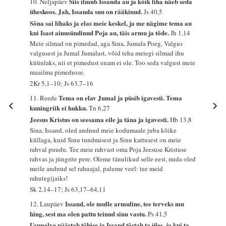
Siis ilmub Issanda au ja kõik liha näeb seda
10. Neljapäev
üheskoos. Jah, Issanda suu on rääkinud.
Js 40,5
Sõna sai lihaks ja elas meie keskel, ja me nägime tema au
kui Isast ainusündinud Poja au, täis armu ja tõde.
Jh 1,14
Meie silmad on pimedad, aga Sina, Jumala Poeg, Valgus
valgusest ja Jumal Jumalast, võid teha meiegi silmad ihu
küünlaks, nii et pimedust enam ei ole. Too seda valgust meie
maailma pimedusse.
2Kr 5,1–10; Js 63,7–16
Tema on elav Jumal ja püsib igavesti. Tema
11. Reede
kuningriik ei hukku.
Tn 6,27
Jeesus Kristus on seesama eile ja täna ja igavesti.
Hb 13,8
Sina, Issand, oled andnud meie kodumaale juba kõike
küllaga, kuid Sinu tundmisest ja Sinu kartusest on meie
rahval puudu. Tee meie rahvast oma Poja Jeesuse Kristuse
rahvas ja jüngrite pere. Oleme tänulikud selle eest, mida oled
meile andnud sel rahuajal, palume veel: tee meid
rahutegijaiks!
Sk 2,14–17; Js 63,17–64,11
Issand, ole mulle armuline, tee terveks mu
12. Laupäev
hing, sest ma olen pattu teinud sinu vastu.
Ps 41,5
Usupalve päästab tõbise ja Issand tõstab ta üles, ja kui ta