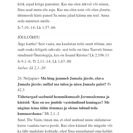
kõik asjad kõige paremini. Kas ma olen ärkvel või uinun,
Sina sead minu elu asju. Kas ma olen usin või olen jõuetu,
ühtmoodi hästi paned Sa minu jalad käima mu teel. Anna
seda muretust mulle.
Js 7,10–14; Lk 1,57–66
JÕULUÕHTU
Ärge kartke! Sest vaata, ma kuulutan teile suurt rõõmu, mis
saab osaks kõigele rahvale: sest teile on täna Taaveti linnas
sündinud Õnnistegija, kes on Issand Kristus!
Lk 2,10b.11
Js 9,1–6; Tt 2,11–14; Lk 1,67–80
Jutlus: Lk 2,1–20
Mu hing januneb Jumala järele, elava
24. Neljapäev
Jumala järele; millal ma tulen ja näen Jumala palet?
Ps
42,3
Tähetargad saabusid hommikumaalt Jeruusalemma ja
küsisid: 'Kus on see juutide vastsündinud kuningas? Me
nägime tema tähte tõusmas ja oleme tulnud teda
kummardama.'
Mt 2,1–2
Sind, Tõe Vaim, tänan ma, et oled andnud minu südamesse
kutse vaadata taeva poole. Kui olen käinud üle mägede või
ka läbi madalate kohtade, oled Sina uuendanud oma heldet