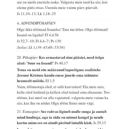
see on meile enestele raske. Valgusta meie teed ka siis, kui
oleme päris otsas. Uuenda meie vaimu päev-päevalt.
Js 11,10–13; Lk 1,18–25
4. ADVENDIPÜHAPÄEV
Olge ikka rõõmsad Issandas! Taas ma ütlen: Olge rõõmsad!
Issand on ligidal!
Fl 4,4.5b
Js 52,7–10; Fl 4,4–7; Ps 130
Jutlus: Lk 1,(39–45)46–55(56)
Kes armastavad sinu päästet, need öelgu
20. Pühapäev
alati: 'Suur on Issand!'
Ps 40,17
Tema on meid ette määranud lapseõiguse osalisteks
Jeesuse Kristuse kaudu enese juurde oma tahtmise
heameelt mööda.
Ef 1,5
Vaim, rõõmustaja oled, ei salli kurvastust! Ela meie sees,
kelle oled leidnud ja kellest oled teinud oma eluaseme. Too
rõõmu, kui meel on alla vajutatud, valgusta meie vaimu ka
siis, kui ihu on nõder. Olgu rõõm Sinus meie vägi.
See rahvas ligineb mulle suuga ja austab
21. Esmaspäev
mind huultega, aga ta süda on minust kaugel ja nende
kartus minu ees on ainult päritud inimlik käsk.
Js 29,13