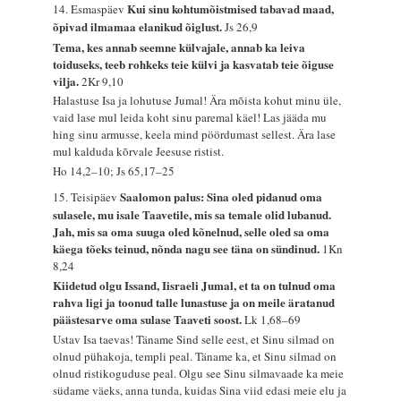
Kui sinu kohtumõistmised tabavad maad,
14. Esmaspäev
õpivad ilmamaa elanikud õiglust.
Js 26,9
Tema, kes annab seemne külvajale, annab ka leiva
toiduseks, teeb rohkeks teie külvi ja kasvatab teie õiguse
vilja.
2Kr 9,10
Halastuse Isa ja lohutuse Jumal! Ära mõista kohut minu üle,
vaid lase mul leida koht sinu paremal käel! Las jääda mu
hing sinu armusse, keela mind pöördumast sellest. Ära lase
mul kalduda kõrvale Jeesuse ristist.
Ho 14,2–10; Js 65,17–25
Saalomon palus: Sina oled pidanud oma
15. Teisipäev
sulasele, mu isale Taavetile, mis sa temale olid lubanud.
Jah, mis sa oma suuga oled kõnelnud, selle oled sa oma
käega tõeks teinud, nõnda nagu see täna on sündinud.
1Kn
8,24
Kiidetud olgu Issand, Iisraeli Jumal, et ta on tulnud oma
rahva ligi ja toonud talle lunastuse ja on meile äratanud
päästesarve oma sulase Taaveti soost.
Lk 1,68–69
Ustav Isa taevas! Täname Sind selle eest, et Sinu silmad on
olnud pühakoja, templi peal. Täname ka, et Sinu silmad on
olnud ristikoguduse peal. Olgu see Sinu silmavaade ka meie
südame väeks, anna tunda, kuidas Sina viid edasi meie elu ja