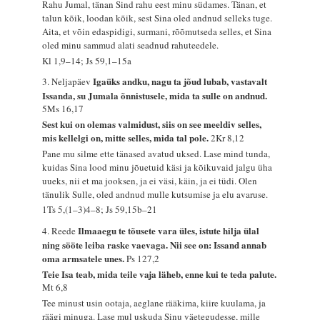
Rahu Jumal, tänan Sind rahu eest minu südames. Tänan, et
talun kõik, loodan kõik, sest Sina oled andnud selleks tuge.
Aita, et võin edaspidigi, surmani, rõõmutseda selles, et Sina
oled minu sammud alati seadnud rahuteedele.
Kl 1,9–14; Js 59,1–15a
Igaüks andku, nagu ta jõud lubab, vastavalt
3. Neljapäev
Issanda, su Jumala õnnistusele, mida ta sulle on andnud.
5Ms 16,17
Sest kui on olemas valmidust, siis on see meeldiv selles,
mis kellelgi on, mitte selles, mida tal pole.
2Kr 8,12
Pane mu silme ette tänased avatud uksed. Lase mind tunda,
kuidas Sina lood minu jõuetuid käsi ja kõikuvaid jalgu üha
uueks, nii et ma jooksen, ja ei väsi, käin, ja ei tüdi. Olen
tänulik Sulle, oled andnud mulle kutsumise ja elu avaruse.
1Ts 5,(1–3)4–8; Js 59,15b–21
Ilmaaegu te tõusete vara üles, istute hilja ülal
4. Reede
ning sööte leiba raske vaevaga. Nii see on: Issand annab
oma armsatele unes.
Ps 127,2
Teie Isa teab, mida teile vaja läheb, enne kui te teda palute.
Mt 6,8
Tee minust usin ootaja, aeglane rääkima, kiire kuulama, ja
räägi minuga. Lase mul uskuda Sinu väetegudesse, mille