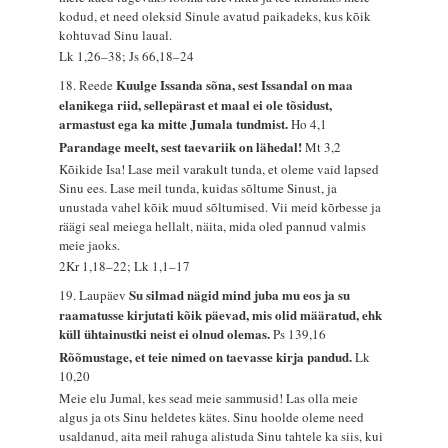
kodud, et need oleksid Sinule avatud paikadeks, kus kõik
kohtuvad Sinu laual.
Lk 1,26–38; Js 66,18–24
Kuulge Issanda sõna, sest Issandal on maa
18. Reede
elanikega riid, sellepärast et maal ei ole tõsidust,
armastust ega ka mitte Jumala tundmist.
Ho 4,1
Parandage meelt, sest taevariik on lähedal!
Mt 3,2
Kõikide Isa! Lase meil varakult tunda, et oleme vaid lapsed
Sinu ees. Lase meil tunda, kuidas sõltume Sinust, ja
unustada vahel kõik muud sõltumised. Vii meid kõrbesse ja
räägi seal meiega hellalt, näita, mida oled pannud valmis
meie jaoks.
2Kr 1,18–22; Lk 1,1–17
Su silmad nägid mind juba mu eos ja su
19. Laupäev
raamatusse kirjutati kõik päevad, mis olid määratud, ehk
küll ühtainustki neist ei olnud olemas.
Ps 139,16
Rõõmustage, et teie nimed on taevasse kirja pandud.
Lk
10,20
Meie elu Jumal, kes sead meie sammusid! Las olla meie
algus ja ots Sinu heldetes kätes. Sinu hoolde oleme need
usaldanud, aita meil rahuga alistuda Sinu tahtele ka siis, kui