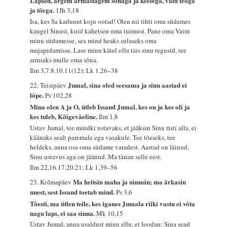
Lapsed, ärgem armastagem sõnaga ja keelega, vaid teoga
ja tõega.
1Jh 3,18
Isa, kes Sa kadunut koju ootad! Olen nii tihti oma südames
kaugel Sinust, kuid kahetsen oma tuimust. Pane oma Vaim
minu südamesse, sea mind heaks sulaseks oma
majapidamisse. Lase minu kätel olla täis sinu tegusid, tee
armsaks mulle oma sõna.
Ilm 3,7.8.10.11(12); Lk 1,26–38
Jumal, sina oled seesama ja sinu aastad ei
22. Teisipäev
lõpe.
Ps 102,28
Mina olen A ja O, ütleb Issand Jumal, kes on ja kes oli ja
kes tuleb, Kõigeväeline.
Ilm 1,8
Ustav Jumal, tee mindki ustavaks, et jääksin Sinu risti alla, ei
käänaks sealt paremale ega vasakule. Tee tõeseks, tee
heldeks, anna osa oma südame varadest. Aastad on läinud,
Sinu ustavus aga on jäänud. Ma tänan selle eest.
Ilm 22,16.17.20.21; Lk 1,39–56
Ma heitsin maha ja uinusin; ma ärkasin
23. Kolmapäev
unest, sest Issand toetab mind.
Ps 3,6
Tõesti, ma ütlen teile, kes iganes Jumala riiki vastu ei võta
nagu laps, ei saa sinna.
Mk 10,15
Ustav Jumal, anna usaldust minu ellu, et loodan: Sina sead