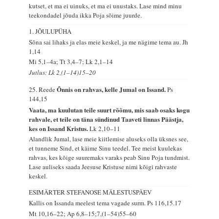
kutset, et ma ei uinuks, et ma ei unustaks. Lase mind minu
teekondadel jõuda ikka Poja sõime juurde.
1. JÕULUPÜHA
Sõna sai lihaks ja elas meie keskel, ja me nägime tema au.
Jh
1,14
Mi 5,1–4a; Tt 3,4–7; Lk 2,1–14
Jutlus: Lk 2,(1–14)15–20
Õnnis on rahvas, kelle Jumal on Issand.
25. Reede
Ps
144,15
Vaata, ma kuulutan teile suurt rõõmu, mis saab osaks kogu
rahvale, et teile on täna sündinud Taaveti linnas Päästja,
kes on Issand Kristus.
Lk 2,10–11
Alandlik Jumal, lase meie kiitlemise aluseks olla üksnes see,
et tunneme Sind, et käime Sinu teedel. Tee meist kuulekas
rahvas, kes kõige suuremaks varaks peab Sinu Poja tundmist.
Lase auliseks saada Jeesuse Kristuse nimi kõigi rahvaste
keskel.
ESIMÄRTER STEFANOSE MÄLESTUSPÄEV
Kallis on Issanda meelest tema vagade surm.
Ps 116,15.17
Mt 10,16–22; Ap 6,8–15;7,(1–54)55–60