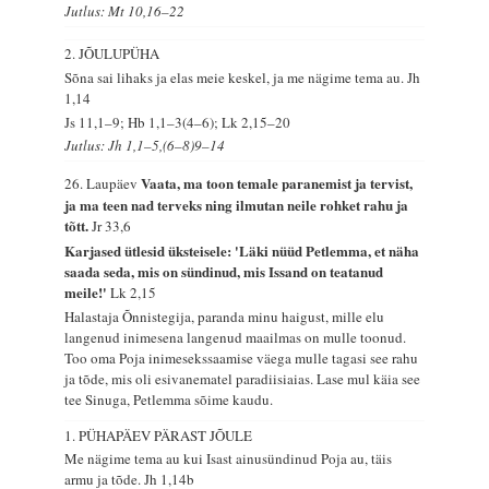
Jutlus: Mt 10,16–22
2. JÕULUPÜHA
Sõna sai lihaks ja elas meie keskel, ja me nägime tema au.
Jh
1,14
Js 11,1–9; Hb 1,1–3(4–6); Lk 2,15–20
Jutlus: Jh 1,1–5,(6–8)9–14
Vaata, ma toon temale paranemist ja tervist,
26. Laupäev
ja ma teen nad terveks ning ilmutan neile rohket rahu ja
tõtt.
Jr 33,6
Karjased ütlesid üksteisele: 'Läki nüüd Petlemma, et näha
saada seda, mis on sündinud, mis Issand on teatanud
meile!'
Lk 2,15
Halastaja Õnnistegija, paranda minu haigust, mille elu
langenud inimesena langenud maailmas on mulle toonud.
Too oma Poja inimesekssaamise väega mulle tagasi see rahu
ja tõde, mis oli esivanematel paradiisiaias. Lase mul käia see
tee Sinuga, Petlemma sõime kaudu.
1. PÜHAPÄEV PÄRAST JÕULE
Me nägime tema au kui Isast ainusündinud Poja au, täis
armu ja tõde.
Jh 1,14b