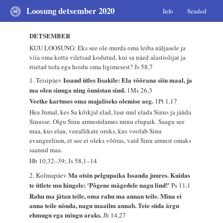
Loosung detsember 2020
Info
Seaded
DETSEMBER
KUU LOOSUNG: Eks see ole murda oma leiba näljasele ja
viia oma kotta viletsad kodutud, kui sa näed alastiolijat ja
riietad teda ega hoidu oma ligimesest?
Js 58,7
Issand ütles Iisakile: Ela võõrana siin maal, ja
1. Teisipäev
ma olen sinuga ning õnnistan sind.
1Ms 26,3
Veetke kartuses oma majaliseks olemise aeg.
1Pt 1,17
Hea Jumal, kes Sa kõikjal elad, lase mul elada Sinus ja jääda
Sinusse. Olgu Sinu armusüdames minu elupaik. Saagu see
maa, kus elan, veeallikate oruks, kus voolab Sinu
evangeelium, et see ei oleks võõras, vaid Sinu armust omaks
saanud maa.
Hb 10,32–39; Js 58,1–14
Ma otsin pelgupaika Issanda juures. Kuidas
2. Kolmapäev
te ütlete mu hingele: 'Põgene mägedele nagu lind!'
Ps 11,1
Rahu ma jätan teile, oma rahu ma annan teile. Mina ei
anna teile nõnda, nagu maailm annab. Teie süda ärgu
ehmugu ega mingu araks.
Jh 14,27