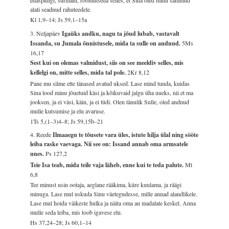
alati seadnud rahuteedele.
Kl 1,9–14; Js 59,1–15a
3. Neljapäev
Igaüks andku, nagu ta jõud lubab, vastavalt
Issanda, su Jumala õnnistusele, mida ta sulle on andnud.
5Ms
16,17
Sest kui on olemas valmidust, siis on see meeldiv selles, mis
kellelgi on, mitte selles, mida tal pole.
2Kr 8,12
Pane mu silme ette tänased avatud uksed. Lase mind tunda, kuidas
Sina lood minu jõuetuid käsi ja kõikuvaid jalgu üha uueks, nii et ma
jooksen, ja ei väsi, käin, ja ei tüdi. Olen tänulik Sulle, oled andnud
mulle kutsumise ja elu avaruse.
1Ts 5,(1–3)4–8; Js 59,15b–21
4. Reede
Ilmaaegu te tõusete vara üles, istute hilja ülal ning sööte
leiba raske vaevaga. Nii see on: Issand annab oma armsatele
unes.
Ps 127,2
Teie Isa teab, mida teile vaja läheb, enne kui te teda palute.
Mt
6,8
Tee minust usin ootaja, aeglane rääkima, kiire kuulama, ja räägi
minuga. Lase mul uskuda Sinu väetegudesse, mille annad alandlikele.
Lase mul hoida väikeste hulka ja näita oma au madalate keskel. Anna
mulle seda leiba, mis toob igavese elu.
Hs 37,24–28; Js 60,1–14