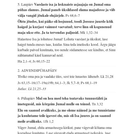
5. Laupäev
Vaeslaste isa ja lesknaiste asjaajaja on Jumal oma
pühas elamus. Jumal paneb üksildased elama majadesse ja viib
välja vangid jõukale elujärjele.
Ps 68,6–7
Õhtu jõudes, kui päike oli loojunud, toodi Jeesuse juurde kõik
haiged ja kurjast vaimust vaevatud; terve linn oli kogunenud
maja ukse ette. Ja ta tervendas paljusid.
Mk 1,32–34
Halastuse Isa ja lohutuse Jumal! Lohuta vaeslast ja üksikut, lase
haigel tunda eneses taas, kuidas Sina teda imeliseks kood. Ärgu jäägu
kurbade palved kuulmata, too nende südametesse see kindlus, et Sinu
nähtamatud käed kannavad neid.
Ha 2,1–4; Js 60,15–22
2. ADVENDIPÜHAPÄEV
Tõstke oma pea ja vaadake üles, sest teie lunastus läheneb.
Lk 21,28
Js 63,15–16(17–19a)19b; 64,1–3; Jk 5,7–8; Ps 68,1–19
Jutlus: Lk 21,25–33
6. Pühapäev
Mul on hea meel teha teatavaks tunnustähti ja
imetegusid, mis kõrgeim Jumal mulle on teinud.
Tn 3,32
Elu on saanud avalikuks, ja me oleme näinud ja me tunnistame
ja kuulutame teile igavest elu, mis oli Isa juures ja on saanud
meile avalikuks.
1Jh 1,2
Vägev Jumal, ehita armastusega kirikut, pane vägevalt kõlama oma
koguduse kuulutus. Lase sügavalt elada armastusel isekeskis, lase