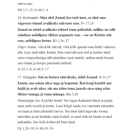
rahva seas.
Mt 3,7–12; Js 66,1–4
16. Kolmapäev
Sina oled Jumal, kes teeb imet, sa oled oma
vägevuse teinud avalikuks rahvaste seas.
Ps 77,15
Jumal on nüüd avalikuks tehtud tema pühadele, milline on selle
saladuse auhiilguse rikkus paganate seas – see on Kristus teie
sees, auhiilguse lootus.
Kl 1,26–27
Vägev Jumal, võta kõik rahvad, võta kõik ajastud oma helde valitsuse
alla. Lase meil näha, kuidas Sina sead rahvaste teid ja kuidas tuled
oma evangeeliumiga läbi pimeduse meie juurde, andma meile hoopis
uut südant ja hoopis paremaid mõtteid.
Js 45,1–8; Js 66,5–17
17. Neljapäev
Sul on lootust tulevikuks, ütleb Issand.
Jr 31,17
Ennäe, ma seisan ukse taga ja koputan. Kui keegi kuuleb mu
häält ja avab ukse, siis ma tulen tema juurde sisse ning söön
õhtust temaga ja tema minuga.
Ilm 3,20
Õnnistegija, kes Sa kõiki hoiad! Too tagasi kadunud tütred ja pojad,
anna neile isasüli ja lootus. Lase kõigil saada osa vanemate pärandist
sel maal ja Sinu pärandist taevas. Tee meie käed tugevaks looma
tulevikku ja tee kindlaks meie kodud, et need oleksid Sinule avatud
paikadeks, kus kõik kohtuvad Sinu laual.
Lk 1,26–38; Js 66,18–24