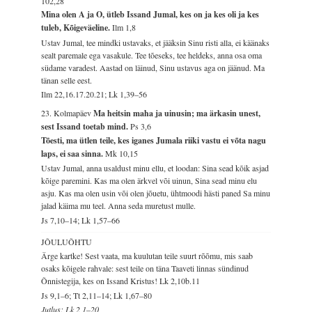
102,28
Mina olen A ja O, ütleb Issand Jumal, kes on ja kes oli ja kes
tuleb, Kõigeväeline.
Ilm 1,8
Ustav Jumal, tee mindki ustavaks, et jääksin Sinu risti alla, ei käänaks
sealt paremale ega vasakule. Tee tõeseks, tee heldeks, anna osa oma
südame varadest. Aastad on läinud, Sinu ustavus aga on jäänud. Ma
tänan selle eest.
Ilm 22,16.17.20.21; Lk 1,39–56
23. Kolmapäev
Ma heitsin maha ja uinusin; ma ärkasin unest,
sest Issand toetab mind.
Ps 3,6
Tõesti, ma ütlen teile, kes iganes Jumala riiki vastu ei võta nagu
laps, ei saa sinna.
Mk 10,15
Ustav Jumal, anna usaldust minu ellu, et loodan: Sina sead kõik asjad
kõige paremini. Kas ma olen ärkvel või uinun, Sina sead minu elu
asju. Kas ma olen usin või olen jõuetu, ühtmoodi hästi paned Sa minu
jalad käima mu teel. Anna seda muretust mulle.
Js 7,10–14; Lk 1,57–66
JÕULUÕHTU
Ärge kartke! Sest vaata, ma kuulutan teile suurt rõõmu, mis saab
osaks kõigele rahvale: sest teile on täna Taaveti linnas sündinud
Õnnistegija, kes on Issand Kristus!
Lk 2,10b.11
Js 9,1–6; Tt 2,11–14; Lk 1,67–80
Jutlus: Lk 2,1–20