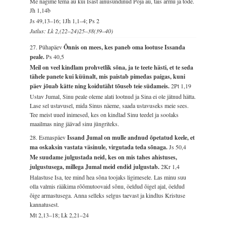
Me nägime tema au kui Isast ainusündinud Poja au, täis armu ja tõde.
Jh 1,14b
Js 49,13–16; 1Jh 1,1–4; Ps 2
Jutlus: Lk 2,(22–24)25–38(39–40)
27. Pühapäev
Õnnis on mees, kes paneb oma lootuse Issanda
peale.
Ps 40,5
Meil on veel kindlam prohvetlik sõna, ja te teete hästi, et te seda
tähele panete kui küünalt, mis paistab pimedas paigas, kuni
päev jõuab kätte ning koidutäht tõuseb teie südameis.
2Pt 1,19
Ustav Jumal, Sinu peale oleme alati lootnud ja Sina ei ole jätnud hätta.
Lase sel ustavusel, mida Sinus näeme, saada ustavuseks meie sees.
Tee meist uued inimesed, kes on kindlad Sinu teedel ja soolaks
maailmas ning jäävad sinu jüngriteks.
28. Esmaspäev
Issand Jumal on mulle andnud õpetatud keele, et
ma oskaksin vastata väsinule, virgutada teda sõnaga.
Js 50,4
Me suudame julgustada neid, kes on mis tahes ahistuses,
julgustusega, millega Jumal meid endid julgustab.
2Kr 1,4
Halastuse Isa, tee mind hea sõna toojaks ligimesele. Las minu suu
olla valmis rääkima rõõmutoovaid sõnu, öeldud õigel ajal, öeldud
õige armastusega. Anna selleks selgus taevast ja kindlus Kristuse
kannatusest.
Mt 2,13–18; Lk 2,21–24