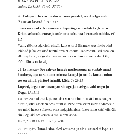
Js 52,7–10; Fl 4,4–7; Ps 130
Jutlus: Lk 1,(39–45)46–55(56)
20. Pühapäev
Kes armastavad sinu päästet, need öelgu alati:
'Suur on Issand!'
Ps 40,17
Tema on meid ette määranud lapseõiguse osalisteks Jeesuse
Kristuse kaudu enese juurde oma tahtmise heameelt mööda.
Ef
1,5
Vaim, rõõmustaja oled, ei salli kurvastust! Ela meie sees, kelle oled
leidnud ja kellest oled teinud oma eluaseme. Too rõõmu, kui meel on
alla vajutatud, valgusta meie vaimu ka siis, kui ihu on nõder. Olgu
rõõm Sinus meie vägi.
21. Esmaspäev
See rahvas ligineb mulle suuga ja austab mind
huultega, aga ta süda on minust kaugel ja nende kartus minu
ees on ainult päritud inimlik käsk.
Js 29,13
Lapsed, ärgem armastagem sõnaga ja keelega, vaid teoga ja
tõega.
1Jh 3,18
Isa, kes Sa kadunut koju ootad! Olen nii tihti oma südames kaugel
Sinust, kuid kahetsen oma tuimust. Pane oma Vaim minu südamesse,
sea mind heaks sulaseks oma majapidamisse. Lase minu kätel olla täis
sinu tegusid, tee armsaks mulle oma sõna.
Ilm 3,7.8.10.11(12); Lk 1,26–38
22. Teisipäev
Jumal, sina oled seesama ja sinu aastad ei lõpe.
Ps