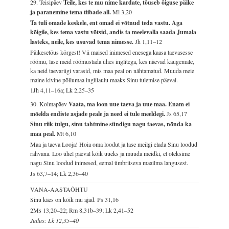
29. Teisipäev
Teile, kes te mu nime kardate, tõuseb õiguse päike
ja paranemine tema tiibade all.
Ml 3,20
Ta tuli omade keskele, ent omad ei võtnud teda vastu. Aga
kõigile, kes tema vastu võtsid, andis ta meelevalla saada Jumala
lasteks, neile, kes usuvad tema nimesse.
Jh 1,11–12
Päikesetõus kõrgest! Vii maised inimesed enesega kaasa taevasesse
rõõmu, lase meid rõõmustada ühes inglitega, kes näevad kaugemale,
ka neid taevariigi varasid, mis maa peal on nähtamatud. Muuda meie
maine kivine põllumaa inglilaulu maaks Sinu tulemise päeval.
1Jh 4,11–16a; Lk 2,25–35
30. Kolmapäev
Vaata, ma loon uue taeva ja uue maa. Enam ei
mõelda endiste asjade peale ja need ei tule meeldegi.
Js 65,17
Sinu riik tulgu, sinu tahtmine sündigu nagu taevas, nõnda ka
maa peal.
Mt 6,10
Maa ja taeva Looja! Hoia oma loodut ja lase meilgi elada Sinu loodud
rahvana. Loo ühel päeval kõik uueks ja muuda meidki, et oleksime
nagu Sinu loodud inimesed, eemal ümbritseva maailma langusest.
Js 63,7–14; Lk 2,36–40
VANA-AASTAÕHTU
Sinu käes on kõik mu ajad.
Ps 31,16
2Ms 13,20–22; Rm 8,31b–39; Lk 2,41–52
Jutlus: Lk 12,35–40