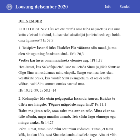
Loosung detsember 2020
Info
Seaded
DETSEMBER
KUU LOOSUNG: Eks see ole murda oma leiba näljasele ja viia oma
kotta viletsad kodutud, kui sa näed alastiolijat ja riietad teda ega hoidu
oma ligimesest?
Js 58,7
1. Teisipäev
Issand ütles Iisakile: Ela võõrana siin maal, ja ma
olen sinuga ning õnnistan sind.
1Ms 26,3
Veetke kartuses oma majaliseks olemise aeg.
1Pt 1,17
Hea Jumal, kes Sa kõikjal elad, lase mul elada Sinus ja jääda Sinusse.
Olgu Sinu armusüdames minu elupaik. Saagu see maa, kus elan,
veeallikate oruks, kus voolab Sinu evangeelium, et see ei oleks
võõras, vaid Sinu armust omaks saanud maa.
Hb 10,32–39; Js 58,1–14
2. Kolmapäev
Ma otsin pelgupaika Issanda juures. Kuidas te
ütlete mu hingele: 'Põgene mägedele nagu lind!'
Ps 11,1
Rahu ma jätan teile, oma rahu ma annan teile. Mina ei anna
teile nõnda, nagu maailm annab. Teie süda ärgu ehmugu ega
mingu araks.
Jh 14,27
Rahu Jumal, tänan Sind rahu eest minu südames. Tänan, et talun
kõik, loodan kõik, sest Sina oled andnud selleks tuge. Aita, et võin
edaspidigi, surmani, rõõmutseda selles, et Sina oled minu sammud