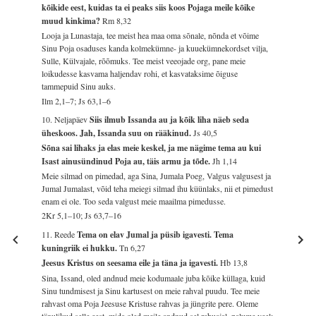
kõikide eest, kuidas ta ei peaks siis koos Pojaga meile kõike
muud kinkima?
Rm 8,32
Looja ja Lunastaja, tee meist hea maa oma sõnale, nõnda et võime
Sinu Poja osaduses kanda kolmekümne- ja kuuekümnekordset vilja,
Sulle, Külvajale, rõõmuks. Tee meist veeojade org, pane meie
loikudesse kasvama haljendav rohi, et kasvataksime õiguse
tammepuid Sinu auks.
Ilm 2,1–7; Js 63,1–6
10. Neljapäev
Siis ilmub Issanda au ja kõik liha näeb seda
üheskoos. Jah, Issanda suu on rääkinud.
Js 40,5
Sõna sai lihaks ja elas meie keskel, ja me nägime tema au kui
Isast ainusündinud Poja au, täis armu ja tõde.
Jh 1,14
Meie silmad on pimedad, aga Sina, Jumala Poeg, Valgus valgusest ja
Jumal Jumalast, võid teha meiegi silmad ihu küünlaks, nii et pimedust
enam ei ole. Too seda valgust meie maailma pimedusse.
2Kr 5,1–10; Js 63,7–16
11. Reede
Tema on elav Jumal ja püsib igavesti. Tema
kuningriik ei hukku.
Tn 6,27
Jeesus Kristus on seesama eile ja täna ja igavesti.
Hb 13,8
Sina, Issand, oled andnud meie kodumaale juba kõike küllaga, kuid
Sinu tundmisest ja Sinu kartusest on meie rahval puudu. Tee meie
rahvast oma Poja Jeesuse Kristuse rahvas ja jüngrite pere. Oleme
tänulikud selle eest, mida oled meile andnud sel rahuajal, palume veel: