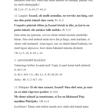
tee meid rahutegijaiks!
Sk 2,14–17; Js 63,17–64,11
12. Laupäev
Issand, ole mulle armuline, tee terveks mu hing, sest
ma olen pattu teinud sinu vastu.
Ps 41,5
Usupalve päästab tõbise ja Issand tõstab ta üles, ja kui ta on
pattu teinud, siis antakse talle andeks.
Jk 5,15
Sinu armu me igatseme, sest ise oleme teinud enestele ennekõike
hirmu. Sina oled andnud meile terve ihu ja hinge, meie kardame, et
oleme selle kaotanud. Anna tagasi, mis on eluteel läinud kaduma, too
meid tagasi algusesse, kust oleme hakanud minema eksiteele.
1Ts 4,13–18; Js 65,1–16
3. ADVENDIPÜHAPÄEV
Valmistage kõrbes Issanda teed! Vaata, Issand Jumal tuleb jõuliselt.
Js 40,3.10
Js 40,1–8(9–11); 1Kr 4,1–5; Ps 68,20–36
Jutlus: Mt 11,2–6(7–10)
13. Pühapäev
Ei ole sinu sarnast, Issand! Sina oled suur, ja suur
on su nimi vägevuse poolest.
Jr 10,6
Me oleme näinud ja tunnistame, et Isa on läkitanud Poja
maailma Päästjaks.
1Jh 4,14
Isa kõrges! Tänan sind eriliste tegude eest, mida oled teinud minu