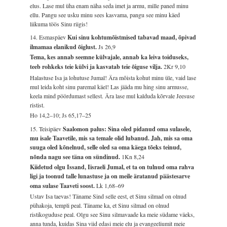
elus. Lase mul üha enam näha seda imet ja armu, mille paned minu
ellu. Pangu see usku minu sees kasvama, pangu see minu käed
liikuma töös Sinu riigis!
14. Esmaspäev
Kui sinu kohtumõistmised tabavad maad, õpivad
ilmamaa elanikud õiglust.
Js 26,9
Tema, kes annab seemne külvajale, annab ka leiva toiduseks,
teeb rohkeks teie külvi ja kasvatab teie õiguse vilja.
2Kr 9,10
Halastuse Isa ja lohutuse Jumal! Ära mõista kohut minu üle, vaid lase
mul leida koht sinu paremal käel! Las jääda mu hing sinu armusse,
keela mind pöördumast sellest. Ära lase mul kalduda kõrvale Jeesuse
ristist.
Ho 14,2–10; Js 65,17–25
15. Teisipäev
Saalomon palus: Sina oled pidanud oma sulasele,
mu isale Taavetile, mis sa temale olid lubanud. Jah, mis sa oma
suuga oled kõnelnud, selle oled sa oma käega tõeks teinud,
nõnda nagu see täna on sündinud.
1Kn 8,24
Kiidetud olgu Issand, Iisraeli Jumal, et ta on tulnud oma rahva
ligi ja toonud talle lunastuse ja on meile äratanud päästesarve
oma sulase Taaveti soost.
Lk 1,68–69
Ustav Isa taevas! Täname Sind selle eest, et Sinu silmad on olnud
pühakoja, templi peal. Täname ka, et Sinu silmad on olnud
ristikoguduse peal. Olgu see Sinu silmavaade ka meie südame väeks,
anna tunda, kuidas Sina viid edasi meie elu ja evangeeliumit meie