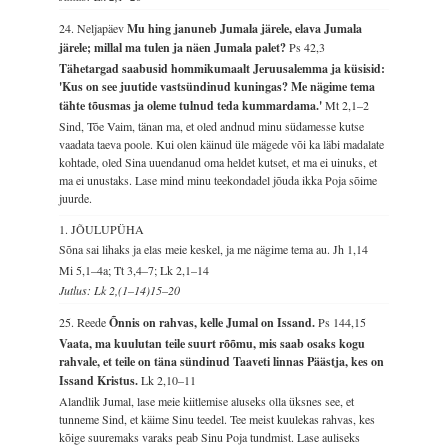
24. Neljapäev
Mu hing januneb Jumala järele, elava Jumala
järele; millal ma tulen ja näen Jumala palet?
Ps 42,3
Tähetargad saabusid hommikumaalt Jeruusalemma ja küsisid:
'Kus on see juutide vastsündinud kuningas? Me nägime tema
tähte tõusmas ja oleme tulnud teda kummardama.'
Mt 2,1–2
Sind, Tõe Vaim, tänan ma, et oled andnud minu südamesse kutse
vaadata taeva poole. Kui olen käinud üle mägede või ka läbi madalate
kohtade, oled Sina uuendanud oma heldet kutset, et ma ei uinuks, et
ma ei unustaks. Lase mind minu teekondadel jõuda ikka Poja sõime
juurde.
1. JÕULUPÜHA
Sõna sai lihaks ja elas meie keskel, ja me nägime tema au.
Jh 1,14
Mi 5,1–4a; Tt 3,4–7; Lk 2,1–14
Jutlus: Lk 2,(1–14)15–20
25. Reede
Õnnis on rahvas, kelle Jumal on Issand.
Ps 144,15
Vaata, ma kuulutan teile suurt rõõmu, mis saab osaks kogu
rahvale, et teile on täna sündinud Taaveti linnas Päästja, kes on
Issand Kristus.
Lk 2,10–11
Alandlik Jumal, lase meie kiitlemise aluseks olla üksnes see, et
tunneme Sind, et käime Sinu teedel. Tee meist kuulekas rahvas, kes
kõige suuremaks varaks peab Sinu Poja tundmist. Lase auliseks