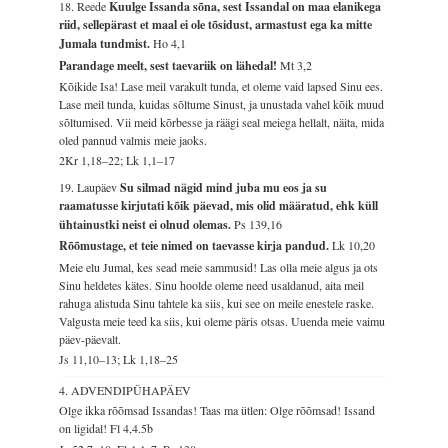
18. Reede
Kuulge Issanda sõna, sest Issandal on maa elanikega
riid, sellepärast et maal ei ole tõsidust, armastust ega ka mitte
Jumala tundmist.
Ho 4,1
Parandage meelt, sest taevariik on lähedal!
Mt 3,2
Kõikide Isa! Lase meil varakult tunda, et oleme vaid lapsed Sinu ees.
Lase meil tunda, kuidas sõltume Sinust, ja unustada vahel kõik muud
sõltumised. Vii meid kõrbesse ja räägi seal meiega hellalt, näita, mida
oled pannud valmis meie jaoks.
2Kr 1,18–22; Lk 1,1–17
19. Laupäev
Su silmad nägid mind juba mu eos ja su
raamatusse kirjutati kõik päevad, mis olid määratud, ehk küll
ühtainustki neist ei olnud olemas.
Ps 139,16
Rõõmustage, et teie nimed on taevasse kirja pandud.
Lk 10,20
Meie elu Jumal, kes sead meie sammusid! Las olla meie algus ja ots
Sinu heldetes kätes. Sinu hoolde oleme need usaldanud, aita meil
rahuga alistuda Sinu tahtele ka siis, kui see on meile enestele raske.
Valgusta meie teed ka siis, kui oleme päris otsas. Uuenda meie vaimu
päev-päevalt.
Js 11,10–13; Lk 1,18–25
4. ADVENDIPÜHAPÄEV
Olge ikka rõõmsad Issandas! Taas ma ütlen: Olge rõõmsad! Issand
on ligidal!
Fl 4,4.5b