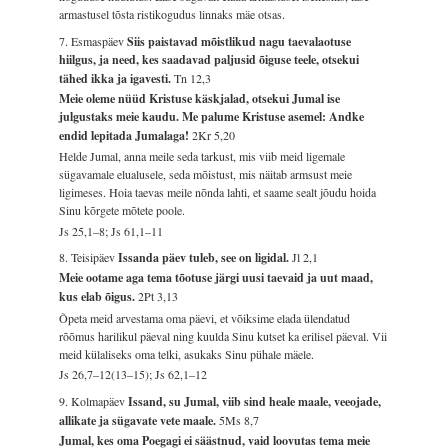
armastusel tõsta ristikogudus linnaks mäe otsas.
7. Esmaspäev
Siis paistavad mõistlikud nagu taevalaotuse
hiilgus, ja need, kes saadavad paljusid õiguse teele, otsekui
tähed ikka ja igavesti.
Tn 12,3
Meie oleme nüüd Kristuse käskjalad, otsekui Jumal ise
julgustaks meie kaudu. Me palume Kristuse asemel: Andke
endid lepitada Jumalaga!
2Kr 5,20
Helde Jumal, anna meile seda tarkust, mis viib meid ligemale
sügavamale elualusele, seda mõistust, mis näitab armsust meie
ligimeses. Hoia taevas meile nõnda lahti, et saame sealt jõudu hoida
Sinu kõrgete mõtete poole.
Js 25,1–8; Js 61,1–11
8. Teisipäev
Issanda päev tuleb, see on ligidal.
Jl 2,1
Meie ootame aga tema tõotuse järgi uusi taevaid ja uut maad,
kus elab õigus.
2Pt 3,13
Õpeta meid arvestama oma päevi, et võiksime elada ülendatud
rõõmus harilikul päeval ning kuulda Sinu kutset ka erilisel päeval. Vii
meid külaliseks oma telki, asukaks Sinu pühale mäele.
Js 26,7–12(13–15); Js 62,1–12
9. Kolmapäev
Issand, su Jumal, viib sind heale maale, veeojade,
allikate ja sügavate vete maale.
5Ms 8,7
Jumal, kes oma Poegagi ei säästnud, vaid loovutas tema meie