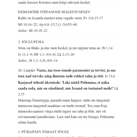
saada Jeesuse Kristuse nimi kõigi rahvaste keskel.
ESIMÄRTER STEFANOSE MÄLESTUSPÄEV
Kallis on Issanda meelest tema vagade surm.
Ps 116,15.17
Mt 10,16–22; Ap 6,8–15;7,(1–54)55–60
Jutlus: Mt 10,16–22
2. JÕULUPÜHA
Sõna sai lihaks ja elas meie keskel, ja me nägime tema au.
Jh 1,14
Js 11,1–9; Hb 1,1–3(4–6); Lk 2,15–20
Jutlus: Jh 1,1–5,(6–8)9–14
26. Laupäev
Vaata, ma toon temale paranemist ja tervist, ja ma
teen nad terveks ning ilmutan neile rohket rahu ja tõtt.
Jr 33,6
Karjased ütlesid üksteisele: 'Läki nüüd Petlemma, et näha
saada seda, mis on sündinud, mis Issand on teatanud meile!'
Lk
2,15
Halastaja Õnnistegija, paranda minu haigust, mille elu langenud
inimesena langenud maailmas on mulle toonud. Too oma Poja
inimesekssaamise väega mulle tagasi see rahu ja tõde, mis oli
esivanematel paradiisiaias. Lase mul käia see tee Sinuga, Petlemma
sõime kaudu.
1. PÜHAPÄEV PÄRAST JÕULE