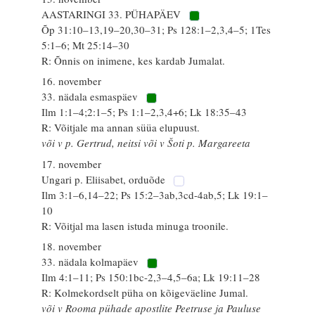
AASTARINGI 33. PÜHAPÄEV
Õp 31:10–13,19–20,30–31; Ps 128:1–2,3,4–5; 1Tes
5:1–6; Mt 25:14–30
R: Õnnis on inimene, kes kardab Jumalat.
16. november
33. nädala esmaspäev
Ilm 1:1–4;2:1–5; Ps 1:1–2,3,4+6; Lk 18:35–43
R: Võitjale ma annan süüa elupuust.
või v p. Gertrud, neitsi või v Šoti p. Margareeta
17. november
Ungari p. Eliisabet, orduõde
Ilm 3:1–6,14–22; Ps 15:2–3ab,3cd-4ab,5; Lk 19:1–
10
R: Võitjal ma lasen istuda minuga troonile.
18. november
33. nädala kolmapäev
Ilm 4:1–11; Ps 150:1bc-2,3–4,5–6a; Lk 19:11–28
R: Kolmekordselt püha on kõigeväeline Jumal.
või v Rooma pühade apostlite Peetruse ja Pauluse