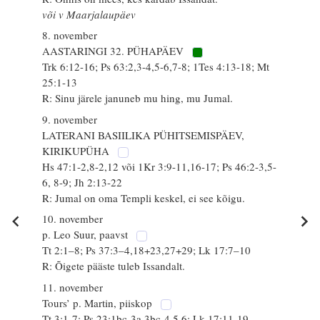
või v Maarjalaupäev
8. november
AASTARINGI 32. PÜHAPÄEV
Trk 6:12-16; Ps 63:2,3-4,5-6,7-8; 1Tes 4:13-18; Mt
25:1-13
R: Sinu järele januneb mu hing, mu Jumal.
9. november
LATERANI BASIILIKA PÜHITSEMISPÄEV,
KIRIKUPÜHA
Hs 47:1-2,8-2,12 või 1Kr 3:9-11,16-17; Ps 46:2-3,5-
6, 8-9; Jh 2:13-22
R: Jumal on oma Templi keskel, ei see kõigu.
10. november
p. Leo Suur, paavst
Tt 2:1–8; Ps 37:3–4,18+23,27+29; Lk 17:7–10
R: Õigete pääste tuleb Issandalt.
11. november
Tours’ p. Martin, piiskop
Tt 3:1-7; Ps 23:1bc-3a,3bc-4,5,6; Lk 17:11-19