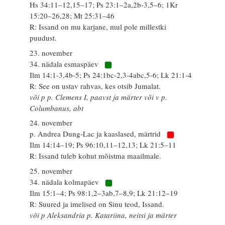
Hs 34:11–12,15–17; Ps 23:1–2a,2b-3,5–6; 1Kr
15:20–26,28; Mt 25:31–46
R: Issand on mu karjane, mul pole millestki
puudust.
23. november
34. nädala esmaspäev
Ilm 14:1-3,4b-5; Ps 24:1bc-2,3-4abc,5-6; Lk 21:1-4
R: See on ustav rahvas, kes otsib Jumalat.
või p p. Clemens I, paavst ja märter või v p.
Columbanus, abt
24. november
p. Andrea Dung-Lac ja kaaslased, märtrid
Ilm 14:14–19; Ps 96:10,11–12,13; Lk 21:5–11
R: Issand tuleb kohut mõistma maailmale.
25. november
34. nädala kolmapäev
Ilm 15:1–4; Ps 98:1,2–3ab,7–8,9; Lk 21:12–19
R: Suured ja imelised on Sinu teod, Issand.
või p Aleksandria p. Katariina, neitsi ja märter