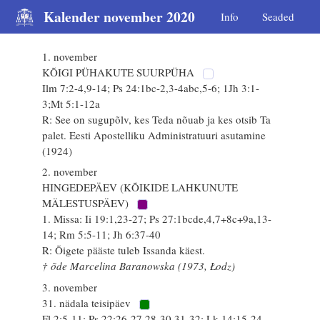
Kalender november 2020
Info
Seaded
1. november
KÕIGI PÜHAKUTE SUURPÜHA
Ilm 7:2-4,9-14; Ps 24:1bc-2,3-4abc,5-6; 1Jh 3:1-
3;Mt 5:1-12a
R: See on sugupõlv, kes Teda nõuab ja kes otsib Ta
palet. Eesti Apostelliku Administratuuri asutamine
(1924)
2. november
HINGEDEPÄEV (KÕIKIDE LAHKUNUTE
MÄLESTUSPÄEV)
1. Missa: Ii 19:1,23-27; Ps 27:1bcde,4,7+8c+9a,13-
14; Rm 5:5-11; Jh 6:37-40
R: Õigete pääste tuleb Issanda käest.
† õde Marcelina Baranowska (1973, Łodz)
3. november
31. nädala teisipäev
Fl 2:5-11; Ps 22:26-27,28-30,31-32; Lk 14:15-24