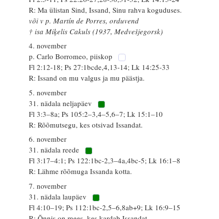
R: Ma ülistan Sind, Issand, Sinu rahva koguduses.
või v p. Martín de Porres, orduvend
† isa Miķelis Cakuls (1937, Medvešjegorsk)
4. november
p. Carlo Borromeo, piiskop
Fl 2:12-18; Ps 27:1bcde,4,13-14; Lk 14:25-33
R: Issand on mu valgus ja mu päästja.
5. november
31. nädala neljapäev
Fl 3:3–8a; Ps 105:2–3,4–5,6–7; Lk 15:1–10
R: Rõõmutsegu, kes otsivad Issandat.
6. november
31. nädala reede
Fl 3:17–4:1; Ps 122:1bc-2,3–4a,4bc-5; Lk 16:1–8
R: Lähme rõõmuga Issanda kotta.
7. november
31. nädala laupäev
Fl 4:10–19; Ps 112:1bc-2,5–6,8ab+9; Lk 16:9–15
R: Õnnis on mees, kes kardab Issandat.