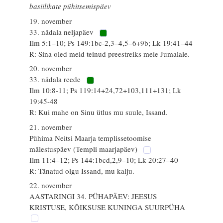
basiilikate pühitsemispäev
19. november
33. nädala neljapäev
Ilm 5:1–10; Ps 149:1bc-2,3–4,5–6+9b; Lk 19:41–44
R: Sina oled meid teinud preestreiks meie Jumalale.
20. november
33. nädala reede
Ilm 10:8-11; Ps 119:14+24,72+103,111+131; Lk
19:45-48
R: Kui mahe on Sinu ütlus mu suule, Issand.
21. november
Pühima Neitsi Maarja templissetoomise
mälestuspäev (Templi maarjapäev)
Ilm 11:4–12; Ps 144:1bcd,2,9–10; Lk 20:27–40
R: Tänatud olgu Issand, mu kalju.
22. november
AASTARINGI 34. PÜHAPÄEV: JEESUS
KRISTUSE, KÕIKSUSE KUNINGA SUURPÜHA