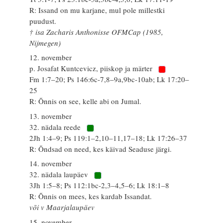
R: Issand on mu karjane, mul pole millestki
puudust.
† isa Zacharis Anthonisse OFMCap (1985,
Nijmegen)
12. november
p. Josafat Kuntcevicz, piiskop ja märter
Fm 1:7–20; Ps 146:6c-7,8–9a,9bc-10ab; Lk 17:20–
25
R: Õnnis on see, kelle abi on Jumal.
13. november
32. nädala reede
2Jh 1:4–9; Ps 119:1–2,10–11,17–18; Lk 17:26–37
R: Õndsad on need, kes käivad Seaduse järgi.
14. november
32. nädala laupäev
3Jh 1:5–8; Ps 112:1bc-2,3–4,5–6; Lk 18:1–8
R: Õnnis on mees, kes kardab Issandat.
või v Maarjalaupäev
15. november