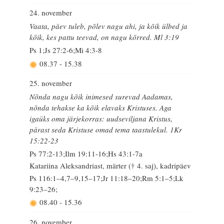
24. november
Vaata, päev tuleb, põlev nagu ahi, ja kõik ülbed ja
kõik, kes pattu teevad, on nagu kõrred. Ml 3:19
Ps 1;Js 27:2-6;Mi 4:3-8
08.37
-
15.38
25. november
Nõnda nagu kõik inimesed surevad Aadamas,
nõnda tehakse ka kõik elavaks Kristuses. Aga
igaüks oma järjekorras: uudseviljana Kristus,
pärast seda Kristuse omad tema taastulekul. 1Kr
15:22-23
Ps 77:2-13;Ilm 19:11-16;Hs 43:1-7a
Katariina Aleksandriast, märter († 4. saj), kadripäev
Ps 116:1–4,7–9,15–17;Jr 11:18–20;Rm 5:1–5;Lk
9:23–26;
08.40
-
15.36
26. november