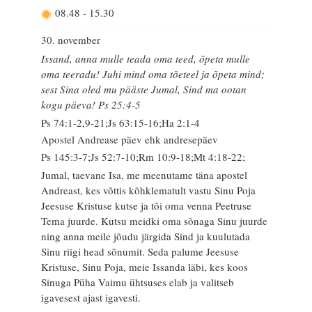
08.48
-
15.30
30. november
Issand, anna mulle teada oma teed, õpeta mulle
oma teeradu! Juhi mind oma tõeteel ja õpeta mind;
sest Sina oled mu pääste Jumal, Sind ma ootan
kogu päeva! Ps 25:4-5
Ps 74:1-2,9-21;Js 63:15-16;Ha 2:1-4
Apostel Andrease päev ehk andresepäev
Ps 145:3-7;Js 52:7-10;Rm 10:9-18;Mt 4:18-22;
Jumal, taevane Isa, me meenutame täna apostel
Andreast, kes võttis kõhklematult vastu Sinu Poja
Jeesuse Kristuse kutse ja tõi oma venna Peetruse
Tema juurde. Kutsu meidki oma sõnaga Sinu juurde
ning anna meile jõudu järgida Sind ja kuulutada
Sinu riigi head sõnumit. Seda palume Jeesuse
Kristuse, Sinu Poja, meie Issanda läbi, kes koos
Sinuga Püha Vaimu ühtsuses elab ja valitseb
igavesest ajast igavesti.