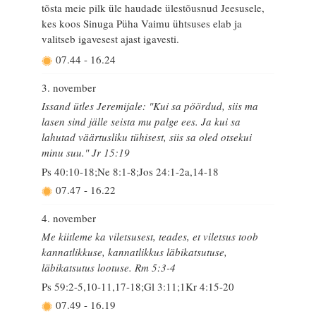
tõsta meie pilk üle haudade ülestõusnud Jeesusele,
kes koos Sinuga Püha Vaimu ühtsuses elab ja
valitseb igavesest ajast igavesti.
07.44
-
16.24
3. november
Issand ütles Jeremijale: "Kui sa pöördud, siis ma
lasen sind jälle seista mu palge ees. Ja kui sa
lahutad väärtusliku tühisest, siis sa oled otsekui
minu suu." Jr 15:19
Ps 40:10-18;Ne 8:1-8;Jos 24:1-2a,14-18
07.47
-
16.22
4. november
Me kiitleme ka viletsusest, teades, et viletsus toob
kannatlikkuse, kannatlikkus läbikatsutuse,
läbikatsutus lootuse. Rm 5:3-4
Ps 59:2-5,10-11,17-18;Gl 3:11;1Kr 4:15-20
07.49
-
16.19