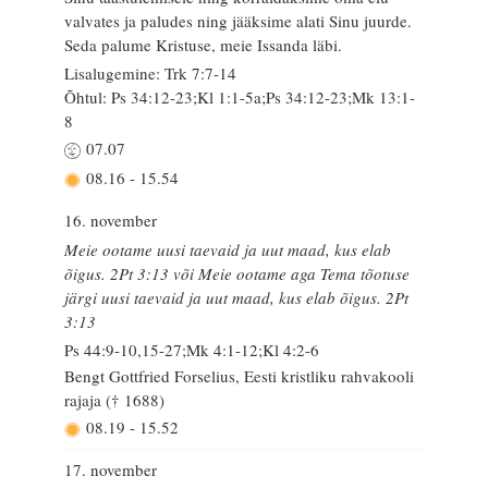
valvates ja paludes ning jääksime alati Sinu juurde.
Seda palume Kristuse, meie Issanda läbi.
Lisalugemine: Trk 7:7-14
Õhtul: Ps 34:12-23;Kl 1:1-5a;Ps 34:12-23;Mk 13:1-
8
07.07
08.16
-
15.54
16. november
Meie ootame uusi taevaid ja uut maad, kus elab
õigus. 2Pt 3:13 või Meie ootame aga Tema tõotuse
järgi uusi taevaid ja uut maad, kus elab õigus. 2Pt
3:13
Ps 44:9-10,15-27;Mk 4:1-12;Kl 4:2-6
Bengt Gottfried Forselius, Eesti kristliku rahvakooli
rajaja († 1688)
08.19
-
15.52
17. november