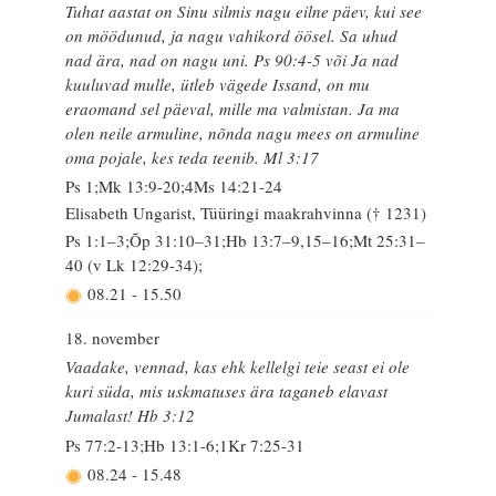
Tuhat aastat on Sinu silmis nagu eilne päev, kui see
on möödunud, ja nagu vahikord öösel. Sa uhud
nad ära, nad on nagu uni. Ps 90:4-5 või Ja nad
kuuluvad mulle, ütleb vägede Issand, on mu
eraomand sel päeval, mille ma valmistan. Ja ma
olen neile armuline, nõnda nagu mees on armuline
oma pojale, kes teda teenib. Ml 3:17
Ps 1;Mk 13:9-20;4Ms 14:21-24
Elisabeth Ungarist, Tüüringi maakrahvinna († 1231)
Ps 1:1–3;Õp 31:10–31;Hb 13:7–9,15–16;Mt 25:31–
40 (v Lk 12:29-34);
08.21
-
15.50
18. november
Vaadake, vennad, kas ehk kellelgi teie seast ei ole
kuri süda, mis uskmatuses ära taganeb elavast
Jumalast! Hb 3:12
Ps 77:2-13;Hb 13:1-6;1Kr 7:25-31
08.24
-
15.48