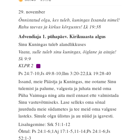
29. november
Õnnistatud olgu, kes tuleb, kuningas Issanda nimel!
Rahu taevas ja kirkus kõrgustes! Lk 19:38
Advendiaja 1. pühapäev. Kirikuaasta algus
Sinu Kuningas tuleb alandlikkuses
Vaata, sulle tuleb sinu kuningas, õiglane ja aitaja!
Sk 9:9
KLPR 2
Ps 24:7-10;Js 49:8-10;Ilm 3:20-22;Lk 19:28-40
Issand, meie Päästja ja Kuningas, me ootame Sinu
tulemist ja palume, valgusta ja juhata meid oma
Püha Vaimuga ning aita meil ennast ette valmistada
Sinu vastuvõtmiseks. Lase selleks oma sõnal
juurduda meie südametes ja tee meid oma valguse
lasteks. Sinule olgu ülistus ja au nüüd ja igavesti.
Lisalugemine: Srk 51:1-12
Õhtul: Ps 24:1-6;1Aj 17:1-5,11-14;Ps 24:1-6;Js
52:1-3