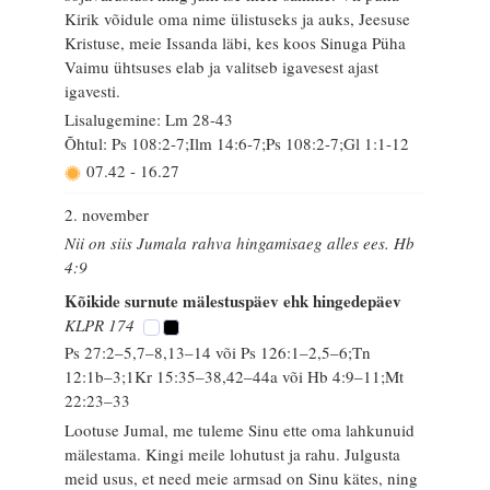
Kirik võidule oma nime ülistuseks ja auks, Jeesuse
Kristuse, meie Issanda läbi, kes koos Sinuga Püha
Vaimu ühtsuses elab ja valitseb igavesest ajast
igavesti.
Lisalugemine: Lm 28-43
Õhtul: Ps 108:2-7;Ilm 14:6-7;Ps 108:2-7;Gl 1:1-12
07.42
-
16.27
2. november
Nii on siis Jumala rahva hingamisaeg alles ees. Hb
4:9
Kõikide surnute mälestuspäev ehk hingedepäev
KLPR 174
Ps 27:2–5,7–8,13–14 või Ps 126:1–2,5–6;Tn
12:1b–3;1Kr 15:35–38,42–44a või Hb 4:9–11;Mt
22:23–33
Lootuse Jumal, me tuleme Sinu ette oma lahkunuid
mälestama. Kingi meile lohutust ja rahu. Julgusta
meid usus, et need meie armsad on Sinu kätes, ning