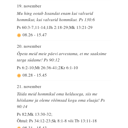
19. november
Mu hing ootab Issandat enam kui valvurid
hommikut, kui valvurid hommikut. Ps 130:6
Ps 60:3-7,11-14;1Jh 2:18-29;Mk 13:21-29
08.26
-
15.47
20. november
Õpeta meid meie päevi arvestama, et me saaksime
targa südame! Ps 90:12
Ps 6:2-10;Mt 26:36-41;2Kr 6:1-10
08.28
-
15.45
21. november
Täida meid hommikul oma heldusega, siis me
hõiskame ja oleme rõõmsad kogu oma eluaja! Ps
90:14
Ps 82;Mk 13:30-32;
Õhtul: Ps 34:12-23;Sk 8:1-8 või Tb 13:11-18
08.31
-
15.43