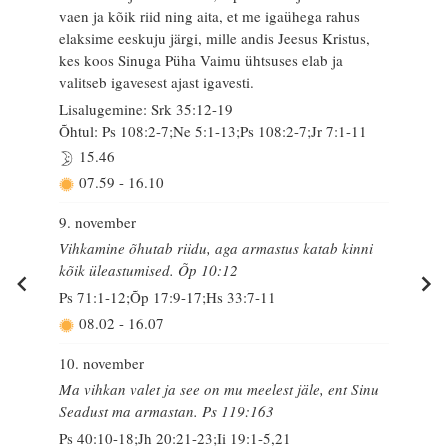
vaen ja kõik riid ning aita, et me igaühega rahus
elaksime eeskuju järgi, mille andis Jeesus Kristus,
kes koos Sinuga Püha Vaimu ühtsuses elab ja
valitseb igavesest ajast igavesti.
Lisalugemine: Srk 35:12-19
Õhtul: Ps 108:2-7;Ne 5:1-13;Ps 108:2-7;Jr 7:1-11
15.46
07.59
-
16.10
9. november
Vihkamine õhutab riidu, aga armastus katab kinni
kõik üleastumised. Õp 10:12
Ps 71:1-12;Õp 17:9-17;Hs 33:7-11
08.02
-
16.07
10. november
Ma vihkan valet ja see on mu meelest jäle, ent Sinu
Seadust ma armastan. Ps 119:163
Ps 40:10-18;Jh 20:21-23;Ii 19:1-5,21