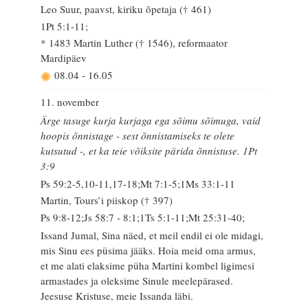
Leo Suur, paavst, kiriku õpetaja († 461)
1Pt 5:1-11;
* 1483 Martin Luther († 1546), reformaator
Mardipäev
08.04
-
16.05
11. november
Ärge tasuge kurja kurjaga ega sõimu sõimuga, vaid
hoopis õnnistage - sest õnnistamiseks te olete
kutsutud -, et ka teie võiksite pärida õnnistuse. 1Pt
3:9
Ps 59:2-5,10-11,17-18;Mt 7:1-5;1Ms 33:1-11
Martin, Tours’i piiskop († 397)
Ps 9:8-12;Js 58:7 - 8:1;1Ts 5:1-11;Mt 25:31-40;
Issand Jumal, Sina näed, et meil endil ei ole midagi,
mis Sinu ees püsima jääks. Hoia meid oma armus,
et me alati elaksime püha Martini kombel ligimesi
armastades ja oleksime Sinule meelepärased.
Jeesuse Kristuse, meie Issanda läbi.