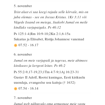
5. november
Teist alust ei saa keegi rajada selle kõrvale, mis on
juba olemas - see on Jeesus Kristus. 1Kr 3:11 või
Vägede Issand on meiega, Jaakobi Jumal on meile
kindlaks varjupaigaks. Ps 46:12
Ps 125:1-4;Rm 10:9-10;2Kn 2:1,6-15a
Sakarias ja Eliisabet, Ristija Johannese vanemad
07.52
-
16.17
6. november
Jumal on meie varjupaik ja tugevus, meie abimees
kitsikuses ja kergesti leitav. Ps 46:2
Ps 55:2-9,17-19,23;1Tm 4:7-9;1Aj 16:23-31
Gustav II Adolf, Rootsi kuningas, Eesti kirikuelu
uuendaja, evangeelse usu kaitsja († 1632)
07.54
-
16.14
7. november
Jumal teeb nähtavaks oma armastuse meie vastu