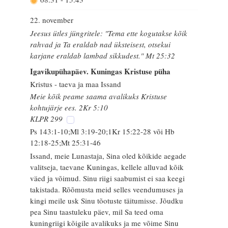
22. november
Jeesus ütles jüngritele: "Tema ette kogutakse kõik
rahvad ja Ta eraldab nad üksteisest, otsekui
karjane eraldab lambad sikkudest." Mt 25:32
Igavikupühapäev. Kuningas Kristuse püha
Kristus - taeva ja maa Issand
Meie kõik peame saama avalikuks Kristuse
kohtujärje ees. 2Kr 5:10
KLPR 299
Ps 143:1-10;Ml 3:19-20;1Kr 15:22-28 või Hb
12:18-25;Mt 25:31-46
Issand, meie Lunastaja, Sina oled kõikide aegade
valitseja, taevane Kuningas, kellele alluvad kõik
väed ja võimud. Sinu riigi saabumist ei saa keegi
takistada. Rõõmusta meid selles veendumuses ja
kingi meile usk Sinu tõotuste täitumisse. Jõudku
pea Sinu taastuleku päev, mil Sa teed oma
kuningriigi kõigile avalikuks ja me võime Sinu