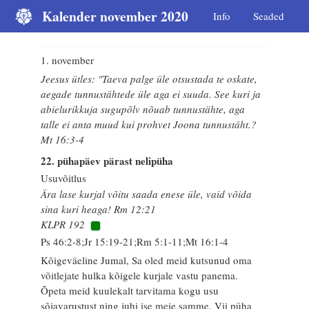
Kalender november 2020
Info
Seaded
1. november
Jeesus ütles: "Taeva palge üle otsustada te oskate,
aegade tunnustähtede üle aga ei suuda. See kuri ja
abielurikkuja sugupõlv nõuab tunnustähte, aga
talle ei anta muud kui prohvet Joona tunnustäht.?
Mt 16:3-4
22. pühapäev pärast nelipüha
Usuvõitlus
Ära lase kurjal võitu saada enese üle, vaid võida
sina kuri heaga! Rm 12:21
KLPR 192
Ps 46:2-8;Jr 15:19-21;Rm 5:1-11;Mt 16:1-4
Kõigeväeline Jumal, Sa oled meid kutsunud oma
võitlejate hulka kõigele kurjale vastu panema.
Õpeta meid kuulekalt tarvitama kogu usu
sõjavarustust ning juhi ise meie samme. Vii püha