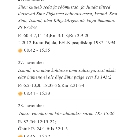
Siion kuuleb seda ja rõõmustab, ja Juuda tütred
ilutsevad Sinu õiglastest kohtuotsustest, Issand. Sest
Sina, Issand, oled Kõigekõrgem üle kogu ilmamaa.
Ps 97:8-9
Ps 60:3-7,11-14;Rm 3:1-8;Rm 3:9-20
† 2012 Kuno Pajula, EELK peapiiskop 1987–1994
08.42
-
15.35
27. november
Issand, ära mine kohtusse oma sulasega, sest ükski
elav inimene ei ole õige Sinu palge ees! Ps 143:2
Ps 6:2-10;Jh 18:33-36;Rm 8:31-34
08.44
-
15.33
28. november
Viimse vaenlasena kõrvaldatakse surm. 1Kr 15:26
Ps 82;Trk 12:15-22;
Õhtul: Ps 24:1-6;Js 52:1-3
08.46
-
15.32