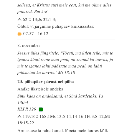
sellega, et Kristus suri meie eest, kui me olime alles
patused. Rm 5:8
Ps 62:2-13;Js 32:1-3;
Õhtul: vt järgmine pühapäev kirikuaastas;
07.57
-
16.12
8. november
Jeesus ütles jüngritele: "Tõesti, ma ütlen teile, mis te
iganes kinni seote maa peal, on seotud ka taevas, ja
mis te iganes lahti päästate maa peal, on lahti
päästetud ka taevas." Mt 18:18
23. pühapäev pärast nelipüha
Andke üksteisele andeks
Sinu käes on andeksand, et Sind kardetaks. Ps
130:4
KLPR 329
Ps 119:162-168;1Ms 13:5-11,14-16;1Pt 3:8-12;Mt
18:15-22
Armastuse ja rahu Jumal, lõpeta meie juures kõik