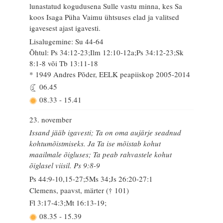
lunastatud kogudusena Sulle vastu minna, kes Sa
koos Isaga Püha Vaimu ühtsuses elad ja valitsed
igavesest ajast igavesti.
Lisalugemine: Su 44-64
Õhtul: Ps 34:12-23;Ilm 12:10-12a;Ps 34:12-23;Sk
8:1-8 või Tb 13:11-18
* 1949 Andres Põder, EELK peapiiskop 2005-2014
06.45
08.33
-
15.41
23. november
Issand jääb igavesti; Ta on oma aujärje seadnud
kohtumõistmiseks. Ja Ta ise mõistab kohut
maailmale õigluses; Ta peab rahvastele kohut
õiglasel viisil. Ps 9:8-9
Ps 44:9-10,15-27;5Ms 34;Js 26:20-27:1
Clemens, paavst, märter († 101)
Fl 3:17-4:3;Mt 16:13-19;
08.35
-
15.39