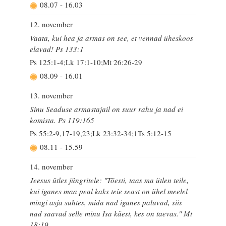
08.07
-
16.03
12. november
Vaata, kui hea ja armas on see, et vennad üheskoos
elavad! Ps 133:1
Ps 125:1-4;Lk 17:1-10;Mt 26:26-29
08.09
-
16.01
13. november
Sinu Seaduse armastajail on suur rahu ja nad ei
komista. Ps 119:165
Ps 55:2-9,17-19,23;Lk 23:32-34;1Ts 5:12-15
08.11
-
15.59
14. november
Jeesus ütles jüngritele: "Tõesti, taas ma ütlen teile,
kui iganes maa peal kaks teie seast on ühel meelel
mingi asja suhtes, mida nad iganes paluvad, siis
nad saavad selle minu Isa käest, kes on taevas." Mt
18:19