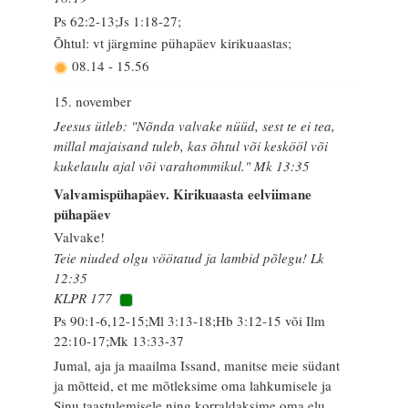
Ps 62:2-13;Js 1:18-27;
Õhtul: vt järgmine pühapäev kirikuaastas;
08.14
-
15.56
15. november
Jeesus ütleb: "Nõnda valvake nüüd, sest te ei tea,
millal majaisand tuleb, kas õhtul või keskööl või
kukelaulu ajal või varahommikul." Mk 13:35
Valvamispühapäev. Kirikuaasta eelviimane
pühapäev
Valvake!
Teie niuded olgu vöötatud ja lambid põlegu! Lk
12:35
KLPR 177
Ps 90:1-6,12-15;Ml 3:13-18;Hb 3:12-15 või Ilm
22:10-17;Mk 13:33-37
Jumal, aja ja maailma Issand, manitse meie südant
ja mõtteid, et me mõtleksime oma lahkumisele ja
Sinu taastulemisele ning korraldaksime oma elu