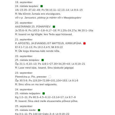
19. september
24. nädala laupäev
1Kr 15:35–37,42–49; Ps 56:10,11–12,13–14; Lk 8:4–15
R: Ma kõnnin Jumala ees eluvalguses.
või v p. Januarius, piiskop ja märter või v Maarjalaupäev
20. september
AASTARINGI 25. PÜHAPÄEV
Js 55:6–9; Ps 145:2–3,8–9,17–18; Fl 1:20c-24,27a; Mt 20:1–16a
R: Issand on ligi kõigile, kes Teda appi hüüavad.
21. september
P. APOSTEL JA EVANGELIST MATTEUS, KIRIKUPÜHA
Ef 4:1-7,11-13; Ps 19:2-3,4-5; Mt 9:9-13
R: Üle kogu ilmamaa käib nende kõla.
22. september
25. nädala teisipäev
Õp 21:1–6,10–13; Ps 119:1+27,30+34,35+44; Lk 8:19–21
R: Lase mind käia, Issand, Sinu käskude jalgrajal.
23. september
Pietrelcina p. Pio, preester
Õp 30:5-9; Ps 119:29+72,89+101,104+163; Lk 9:1-6
R: Sinu sõna on mu teel valguseks.
24. september
25. nädala neljapäev
Kg 1:2–11; Ps 90:3–4,5–6,12–13,14+17; Lk 9:7–9
R: Issand, Sina oled meile eluasemeks põlvest põlve.
25. september
25. nädala reede
Kg 3:1–11; Ps 144:1b+2abc,3–4; Lk 9:18–22