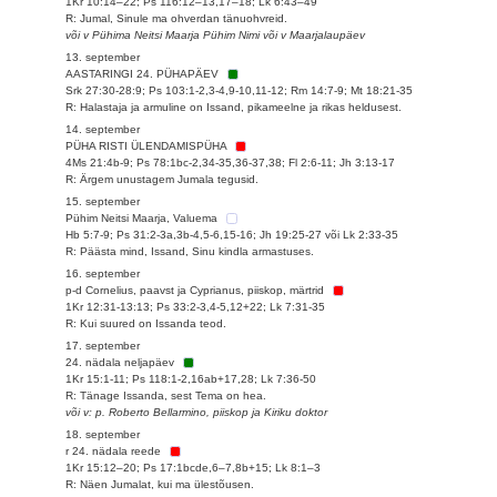
1Kr 10:14–22; Ps 116:12–13,17–18; Lk 6:43–49
R: Jumal, Sinule ma ohverdan tänuohvreid.
või v Pühima Neitsi Maarja Pühim Nimi või v Maarjalaupäev
13. september
AASTARINGI 24. PÜHAPÄEV
Srk 27:30-28:9; Ps 103:1-2,3-4,9-10,11-12; Rm 14:7-9; Mt 18:21-35
R: Halastaja ja armuline on Issand, pikameelne ja rikas heldusest.
14. september
PÜHA RISTI ÜLENDAMISPÜHA
4Ms 21:4b-9; Ps 78:1bc-2,34-35,36-37,38; Fl 2:6-11; Jh 3:13-17
R: Ärgem unustagem Jumala tegusid.
15. september
Pühim Neitsi Maarja, Valuema
Hb 5:7-9; Ps 31:2-3a,3b-4,5-6,15-16; Jh 19:25-27 või Lk 2:33-35
R: Päästa mind, Issand, Sinu kindla armastuses.
16. september
p-d Cornelius, paavst ja Cyprianus, piiskop, märtrid
1Kr 12:31-13:13; Ps 33:2-3,4-5,12+22; Lk 7:31-35
R: Kui suured on Issanda teod.
17. september
24. nädala neljapäev
1Kr 15:1-11; Ps 118:1-2,16ab+17,28; Lk 7:36-50
R: Tänage Issanda, sest Tema on hea.
või v: p. Roberto Bellarmino, piiskop ja Kiriku doktor
18. september
r 24. nädala reede
1Kr 15:12–20; Ps 17:1bcde,6–7,8b+15; Lk 8:1–3
R: Näen Jumalat, kui ma ülestõusen.