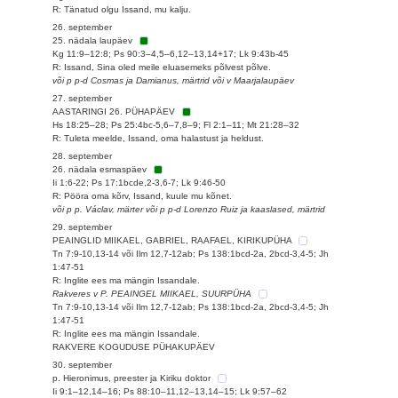
R: Tänatud olgu Issand, mu kalju.
26. september
25. nädala laupäev
Kg 11:9–12:8; Ps 90:3–4,5–6,12–13,14+17; Lk 9:43b-45
R: Issand, Sina oled meile eluasemeks põlvest põlve.
või p p-d Cosmas ja Damianus, märtrid või v Maarjalaupäev
27. september
AASTARINGI 26. PÜHAPÄEV
Hs 18:25–28; Ps 25:4bc-5,6–7,8–9; Fl 2:1–11; Mt 21:28–32
R: Tuleta meelde, Issand, oma halastust ja heldust.
28. september
26. nädala esmaspäev
Ii 1:6-22; Ps 17:1bcde,2-3,6-7; Lk 9:46-50
R: Pööra oma kõrv, Issand, kuule mu kõnet.
või p p. Václav, märter või p p-d Lorenzo Ruiz ja kaaslased, märtrid
29. september
PEAINGLID MIIKAEL, GABRIEL, RAAFAEL, KIRIKUPÜHA
Tn 7:9-10,13-14 või Ilm 12,7-12ab; Ps 138:1bcd-2a, 2bcd-3,4-5; Jh
1:47-51
R: Inglite ees ma mängin Issandale.
Rakveres v P. PEAINGEL MIIKAEL, SUURPÜHA
Tn 7:9-10,13-14 või Ilm 12,7-12ab; Ps 138:1bcd-2a, 2bcd-3,4-5; Jh
1:47-51
R: Inglite ees ma mängin Issandale.
RAKVERE KOGUDUSE PÜHAKUPÄEV
30. september
p. Hieronimus, preester ja Kiriku doktor
Ii 9:1–12,14–16; Ps 88:10–11,12–13,14–15; Lk 9:57–62