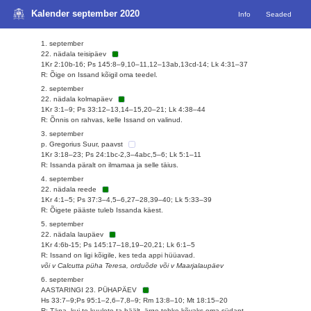
Kalender september 2020
Info
Seaded
1. september
22. nädala teisipäev
1Kr 2:10b-16; Ps 145:8–9,10–11,12–13ab,13cd-14; Lk 4:31–37
R: Õige on Issand kõigil oma teedel.
2. september
22. nädala kolmapäev
1Kr 3:1–9; Ps 33:12–13,14–15,20–21; Lk 4:38–44
R: Õnnis on rahvas, kelle Issand on valinud.
3. september
p. Gregorius Suur, paavst
1Kr 3:18–23; Ps 24:1bc-2,3–4abc,5–6; Lk 5:1–11
R: Issanda päralt on ilmamaa ja selle täius.
4. september
22. nädala reede
1Kr 4:1–5; Ps 37:3–4,5–6,27–28,39–40; Lk 5:33–39
R: Õigete pääste tuleb Issanda käest.
5. september
22. nädala laupäev
1Kr 4:6b-15; Ps 145:17–18,19–20,21; Lk 6:1–5
R: Issand on ligi kõigile, kes teda appi hüüavad.
või v Calcutta püha Teresa, orduõde või v Maarjalaupäev
6. september
AASTARINGI 23. PÜHAPÄEV
Hs 33:7–9;Ps 95:1–2,6–7,8–9; Rm 13:8–10; Mt 18:15–20
R: Täna, kui te kuulete ta häält, ärge tehke kõvaks oma südant.