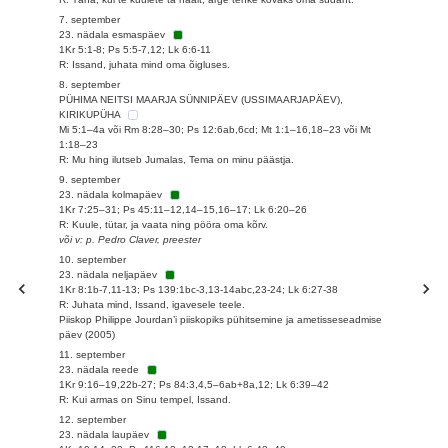
7. september
23. nädala esmaspäev
1Kr 5:1-8; Ps 5:5-7,12; Lk 6:6-11
R: Issand, juhata mind oma õigluses.
8. september
PÜHIMA NEITSI MAARJA SÜNNIPÄEV (USSIMAARJAPÄEV),
KIRIKUPÜHA
Mi 5:1–4a või Rm 8:28–30; Ps 12:6ab,6cd; Mt 1:1–16,18–23 või Mt
1:18–23
R: Mu hing ilutseb Jumalas, Tema on minu päästja.
9. september
23. nädala kolmapäev
1Kr 7:25–31; Ps 45:11–12,14–15,16–17; Lk 6:20–26
R: Kuule, tütar, ja vaata ning pööra oma kõrv.
või v: p. Pedro Claver, preester
10. september
23. nädala neljapäev
1Kr 8:1b-7,11-13; Ps 139:1bc-3,13-14abc,23-24; Lk 6:27-38
R: Juhata mind, Issand, igavesele teele.
Piiskop Philippe Jourdan’i piiskopiks pühitsemine ja ametisseseadmise
päev (2005)
11. september
23. nädala reede
1Kr 9:16–19,22b-27; Ps 84:3,4,5–6ab+8a,12; Lk 6:39–42
R: Kui armas on Sinu tempel, Issand.
12. september
23. nädala laupäev