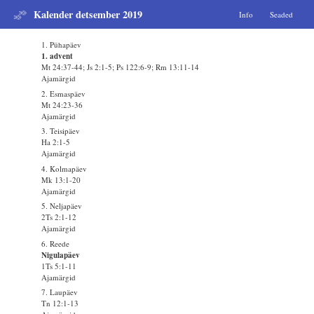
Kalender detsember 2019
Info
Seaded
1. Pühapäev
1. advent
Mt 24:37-44; Js 2:1-5; Ps 122:6-9; Rm 13:11-14
Ajamärgid
2. Esmaspäev
Mt 24:23-36
Ajamärgid
3. Teisipäev
Ha 2:1-5
Ajamärgid
4. Kolmapäev
Mk 13:1-20
Ajamärgid
5. Neljapäev
2Ts 2:1-12
Ajamärgid
6. Reede
Nigulapäev
1Ts 5:1-11
Ajamärgid
7. Laupäev
Tn 12:1-13