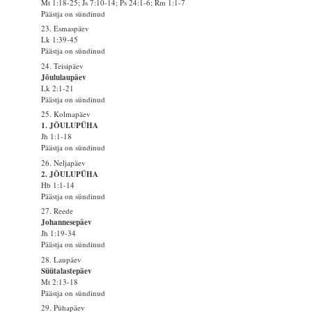
Mt 1:18-25; Js 7:10-14; Ps 24:1-6; Rm 1:1-7
Päästja on sündinud
23. Esmaspäev
Lk 1:39-45
Päästja on sündinud
24. Teisipäev
Jõululaupäev
Lk 2:1-21
Päästja on sündinud
25. Kolmapäev
1. JÕULUPÜHA
Jh 1:1-18
Päästja on sündinud
26. Neljapäev
2. JÕULUPÜHA
Hb 1:1-14
Päästja on sündinud
27. Reede
Johannesepäev
Jh 1:19-34
Päästja on sündinud
28. Laupäev
Süütalastepäev
Mt 2:13-18
Päästja on sündinud
29. Pühapäev