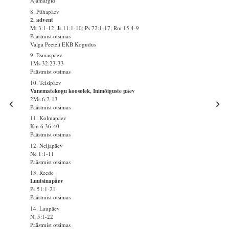
Ajamärgid
8. Pühapäev
2. advent
Mt 3:1-12; Js 11:1-10; Ps 72:1-17; Rm 15:4-9
Päästmist otsimas
Valga Peeteli EKB Kogudus
9. Esmaspäev
1Ms 32:23-33
Päästmist otsimas
10. Teisipäev
Vanematekogu koosolek, Inimõiguste päev
2Ms 6:2-13
Päästmist otsimas
11. Kolmapäev
Km 6:36-40
Päästmist otsimas
12. Neljapäev
Ne 1:1-11
Päästmist otsimas
13. Reede
Luutsinapäev
Ps 51:1-21
Päästmist otsimas
14. Laupäev
Nl 5:1-22
Päästmist otsimas