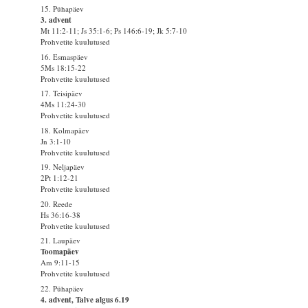
15. Pühapäev
3. advent
Mt 11:2-11; Js 35:1-6; Ps 146:6-19; Jk 5:7-10
Prohvetite kuulutused
16. Esmaspäev
5Ms 18:15-22
Prohvetite kuulutused
17. Teisipäev
4Ms 11:24-30
Prohvetite kuulutused
18. Kolmapäev
Jn 3:1-10
Prohvetite kuulutused
19. Neljapäev
2Pt 1:12-21
Prohvetite kuulutused
20. Reede
Hs 36:16-38
Prohvetite kuulutused
21. Laupäev
Toomapäev
Am 9:11-15
Prohvetite kuulutused
22. Pühapäev
4. advent, Talve algus 6.19