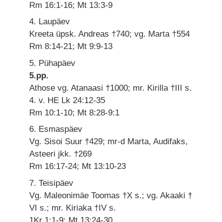
Rm 16:1-16; Mt 13:3-9
4. Laupäev
Kreeta üpsk. Andreas †740; vg. Marta †554
Rm 8:14-21; Mt 9:9-13
5. Pühapäev
5.pp.
Athose vg. Atanaasi †1000; mr. Kirilla †III s.
4. v. HE Lk 24:12-35
Rm 10:1-10; Mt 8:28-9:1
6. Esmaspäev
Vg. Sisoi Suur †429; mr-d Marta, Audifaks,
Asteeri jkk. †269
Rm 16:17-24; Mt 13:10-23
7. Teisipäev
Vg. Maleonimäe Toomas †X s.; vg. Akaaki †
VI s.; mr. Kiriaka †IV s.
1Kr 1:1-9; Mt 13:24-30