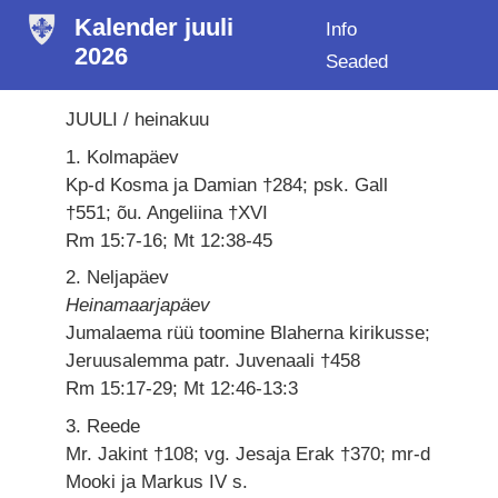
Kalender juuli
Info
2026
Seaded
JUULI / heinakuu
1. Kolmapäev
Kp-d Kosma ja Damian †284; psk. Gall
†551; õu. Angeliina †XVI
Rm 15:7-16; Mt 12:38-45
2. Neljapäev
Heinamaarjapäev
Jumalaema rüü toomine Blaherna kirikusse;
Jeruusalemma patr. Juvenaali †458
Rm 15:17-29; Mt 12:46-13:3
3. Reede
Mr. Jakint †108; vg. Jesaja Erak †370; mr-d
Mooki ja Markus IV s.