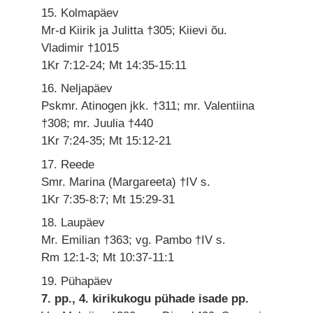
15. Kolmapäev
Mr-d Kiirik ja Julitta †305; Kiievi õu.
Vladimir †1015
1Kr 7:12-24; Mt 14:35-15:11
16. Neljapäev
Pskmr. Atinogen jkk. †311; mr. Valentiina
†308; mr. Juulia †440
1Kr 7:24-35; Mt 15:12-21
17. Reede
Smr. Marina (Margareeta) †IV s.
1Kr 7:35-8:7; Mt 15:29-31
18. Laupäev
Mr. Emilian †363; vg. Pambo †IV s.
Rm 12:1-3; Mt 10:37-11:1
19. Pühapäev
7. pp., 4. kirikukogu pühade isade pp.