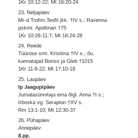
1Kr 10:12-22; Mt 16:20-24
23. Neljapäev
Mr-d Trofim,Teofil jkk. †IV s.; Ravenna
pskmr. Apollinari †75
1Kr 10:28-11:7; Mt 16:24-28
24. Reede
Tüürose smr. Kristiina †IV s.; õu.
kannatajad Boriss ja Gleb †1015
1Kr 11:8-22; Mt 17:10-18
25. Laupäev
lp Jaagupipäev
Jumalasünnitaja ema õigl. Anna †I s.;
Irboska vg. Serapion †XV s.
Rm 13:1-10; Mt 12:30-37
26. Pühapäev
Annepäev
8.pp.