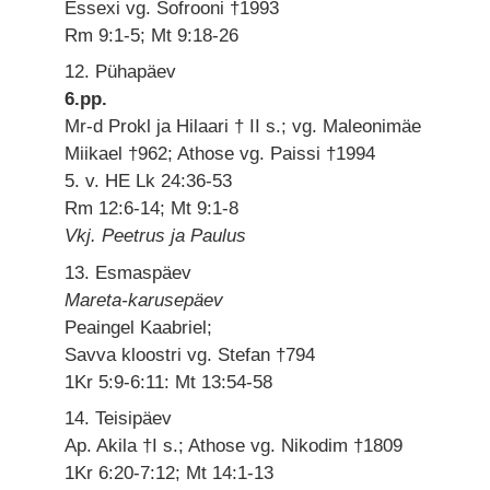
Essexi vg. Sofrooni †1993
Rm 9:1-5; Mt 9:18-26
12. Pühapäev
6.pp.
Mr-d Prokl ja Hilaari † II s.; vg. Maleonimäe
Miikael †962; Athose vg. Paissi †1994
5. v. HE Lk 24:36-53
Rm 12:6-14; Mt 9:1-8
Vkj. Peetrus ja Paulus
13. Esmaspäev
Mareta-karusepäev
Peaingel Kaabriel;
Savva kloostri vg. Stefan †794
1Kr 5:9-6:11: Mt 13:54-58
14. Teisipäev
Ap. Akila †I s.; Athose vg. Nikodim †1809
1Kr 6:20-7:12; Mt 14:1-13