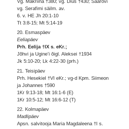
Vg. Makriina †380; vg. Dius †430; Saarovi
vg. Serafimi säilm. av.
6. v. HE Jh 20:1-10
Tt 3:8-15; Mt 5:14-19
20. Esmaspäev
Eeliapäev
Prh. Eelija †IX s. eKr.;
Jõhvi ja Ugine’i õigl. Aleksei †1934
Jk 5:10-20; Lk 4:22-30 (prh.)
21. Teisipäev
Prh. Hesekiel †VI eKr.; vg-d Kpm. Siimeon
ja Johannes †590
1Kr 9:13-18; Mt 16:1-6 (E)
1Kr 10:5-12; Mt 16:6-12 (T)
22. Kolmapäev
Madlipäev
Apsn. salvitooja Maria Magdaleena †I s.