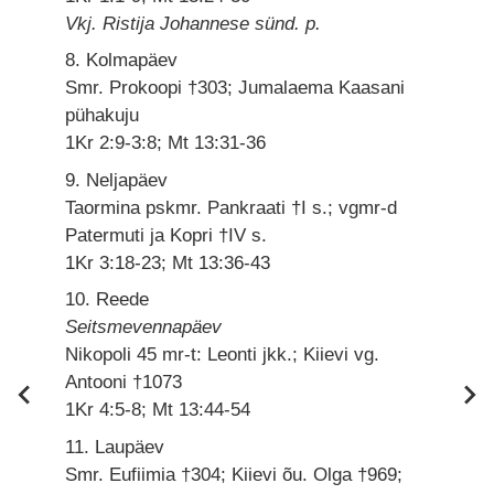
Vkj. Ristija Johannese sünd. p.
8. Kolmapäev
Smr. Prokoopi †303; Jumalaema Kaasani
pühakuju
1Kr 2:9-3:8; Mt 13:31-36
9. Neljapäev
Taormina pskmr. Pankraati †I s.; vgmr-d
Patermuti ja Kopri †IV s.
1Kr 3:18-23; Mt 13:36-43
10. Reede
Seitsmevennapäev
Nikopoli 45 mr-t: Leonti jkk.; Kiievi vg.
Antooni †1073
1Kr 4:5-8; Mt 13:44-54
11. Laupäev
Smr. Eufiimia †304; Kiievi õu. Olga †969;