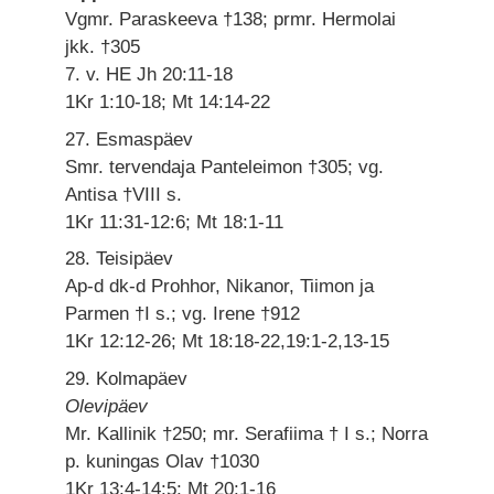
Vgmr. Paraskeeva †138; prmr. Hermolai
jkk. †305
7. v. HE Jh 20:11-18
1Kr 1:10-18; Mt 14:14-22
27. Esmaspäev
Smr. tervendaja Panteleimon †305; vg.
Antisa †VIII s.
1Kr 11:31-12:6; Mt 18:1-11
28. Teisipäev
Ap-d dk-d Prohhor, Nikanor, Tiimon ja
Parmen †I s.; vg. Irene †912
1Kr 12:12-26; Mt 18:18-22,19:1-2,13-15
29. Kolmapäev
Olevipäev
Mr. Kallinik †250; mr. Serafiima † I s.; Norra
p. kuningas Olav †1030
1Kr 13:4-14:5; Mt 20:1-16