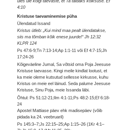
üles üle kõigi taevaste, et Ta täidaks kõiksuse. Ef
4:10
Kristuse taevaminemise püha
Ülendatud Issand
Kristus ütleb: „Kui mind maa pealt ülendatakse,
siis ma tõmban kõik enese juurde!“ Jh 12:32
KLPR 124
Ps 47:6-9;Tn 7:13-14;Ap 1:1-11 või Ef 4:7-15;Jh
17:24-26
Kõigeväeline Jumal, Sa võtsid oma Poja Jeesuse
Kristuse taevasse. Kingi meile kindlat lootust, et
ka meie oleme kutsutud sellesse kirkusse, kuhu
Kristus on meie eel läinud. Seda palume Jeesuse
Kristuse, Sinu Poja, meie Issanda läbi.
Õhtul: Ps 51:12-21;Ilm 4:1-11;Ps 48:2-15;Ef 6:18-
24
Apostel Mattiase päev ehk madisepäev (võib
pidada ka 24. veebruaril)
Ps 145:3–7;Js 22:15–25;Ap 1:15–26 (1Kr 4:1–