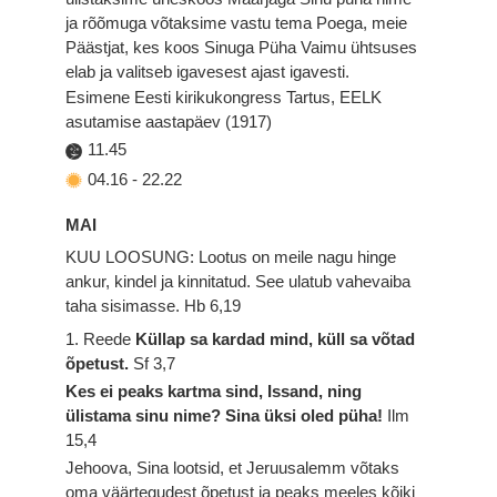
ja rõõmuga võtaksime vastu tema Poega, meie
Päästjat, kes koos Sinuga Püha Vaimu ühtsuses
elab ja valitseb igavesest ajast igavesti.
Esimene Eesti kirikukongress Tartus, EELK
asutamise aastapäev (1917)
11.45
04.16
-
22.22
MAI
KUU LOOSUNG: Lootus on meile nagu hinge
ankur, kindel ja kinnitatud. See ulatub vahevaiba
taha sisimasse.
Hb 6,19
1. Reede
Küllap sa kardad mind, küll sa võtad
õpetust.
Sf 3,7
Kes ei peaks kartma sind, Issand, ning
ülistama sinu nime? Sina üksi oled püha!
Ilm
15,4
Jehoova, Sina lootsid, et Jeruusalemm võtaks
oma väärtegudest õpetust ja peaks meeles kõiki