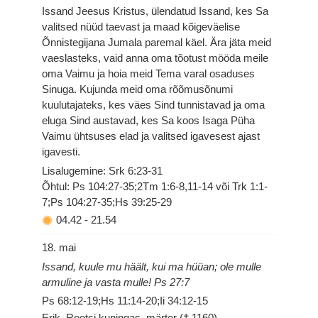
Issand Jeesus Kristus, ülendatud Issand, kes Sa
valitsed nüüd taevast ja maad kõigeväelise
Õnnistegijana Jumala paremal käel. Ära jäta meid
vaeslasteks, vaid anna oma tõotust mööda meile
oma Vaimu ja hoia meid Tema varal osaduses
Sinuga. Kujunda meid oma rõõmusõnumi
kuulutajateks, kes väes Sind tunnistavad ja oma
eluga Sind austavad, kes Sa koos Isaga Püha
Vaimu ühtsuses elad ja valitsed igavesest ajast
igavesti.
Lisalugemine: Srk 6:23-31
Õhtul: Ps 104:27-35;2Tm 1:6-8,11-14 või Trk 1:1-
7;Ps 104:27-35;Hs 39:25-29
04.42
-
21.54
18. mai
Issand, kuule mu häält, kui ma hüüan; ole mulle
armuline ja vasta mulle! Ps 27:7
Ps 68:12-19;Hs 11:14-20;Ii 34:12-15
Erik, Rootsi kuningas, märter († 1160)