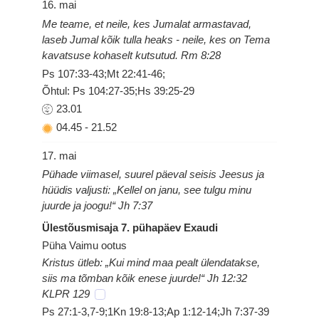
16. mai
Me teame, et neile, kes Jumalat armastavad,
laseb Jumal kõik tulla heaks - neile, kes on Tema
kavatsuse kohaselt kutsutud. Rm 8:28
Ps 107:33-43;Mt 22:41-46;
Õhtul: Ps 104:27-35;Hs 39:25-29
23.01
04.45
-
21.52
17. mai
Pühade viimasel, suurel päeval seisis Jeesus ja
hüüdis valjusti: „Kellel on janu, see tulgu minu
juurde ja joogu!“ Jh 7:37
Ülestõusmisaja 7. pühapäev Exaudi
Püha Vaimu ootus
Kristus ütleb: „Kui mind maa pealt ülendatakse,
siis ma tõmban kõik enese juurde!“ Jh 12:32
KLPR 129
Ps 27:1-3,7-9;1Kn 19:8-13;Ap 1:12-14;Jh 7:37-39