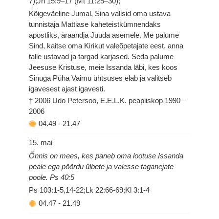
7);Jh 15:9–17 (Mt 11:25–30);
Kõigeväeline Jumal, Sina valisid oma ustava
tunnistaja Mattiase kaheteistkümnendaks
apostliks, äraandja Juuda asemele. Me palume
Sind, kaitse oma Kirikut valeõpetajate eest, anna
talle ustavad ja targad karjased. Seda palume
Jeesuse Kristuse, meie Issanda läbi, kes koos
Sinuga Püha Vaimu ühtsuses elab ja valitseb
igavesest ajast igavesti.
† 2006 Udo Petersoo, E.E.L.K. peapiiskop 1990–
2006
04.49
-
21.47
15. mai
Õnnis on mees, kes paneb oma lootuse Issanda
peale ega pöördu ülbete ja valesse taganejate
poole. Ps 40:5
Ps 103:1-5,14-22;Lk 22:66-69;Kl 3:1-4
04.47
-
21.49