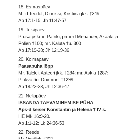
18. Esmaspäev
Mr-d Teodot, Dionissi, Kristiina jkk. †249
Ap 17:1-15; Jh 11:47-57
19. Teisipäev
Prusa pskmr. Patriki, prmr-d Menander, Akaaki ja
Polien †100; mr. Kaluta †u. 300
Ap 17:19-28; Jh 12:19-36
20. Kolmapäev
Paasapüha lõpp
Mr. Talelei, Asteeri jkk. †284; mr. Askla †287;
Pihkva õu. Dovmont †1299
Ap 18:22-28; Jh 12:36-47
21. Neljapäev
ISSANDA TAEVAMINEMISE PÜHA
Aps-d keiser Konstantin ja Helena † IV s.
HE Mk 16:9-20.
Ap 1:1-12; Lk 24:36-53
22. Reede
Mr. Vasilisk †308