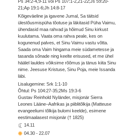
Ps 34:2-4,9-11 või Ps 107:1-2,21-22;Js 59:20-
21;Ap 19:1-6;Jh 14:8-17
Kõigeväeline ja igavene Jumal, Sa täitsid
ülestõusmispüha tõotuse ja läkitasid Püha Vaimu,
ühendasid maa rahvad ja hõimud Sinu kirkust
kuulutama. Vaata oma rahva peale, kes on
kogunenud palves, et Sinu Vaimu vastu võtta.
Saada oma Vaim hingama meie südametesse ja
tasanda sõnade ning keelte erisused, et me ühel
häälel lauldes võiksime rõõmus ja tänus kiita Sinu
nime. Jeesuse Kristuse, Sinu Poja, meie Issanda
läbi.
Lisalugemine: Srk 1:1-10
Õhtul: Ps 104:27-35;2Ms 19:3-6
Gustav Reinhold Nyländer, misjonär Sierra
Leones Lääne–Aafrikas ja piiblitõlkija (Matteuse
evangeeliumi tõlkija bulomi keelde), esimene
eestimaalasest misjonär († 1825)
14.11
04.30
-
22.07