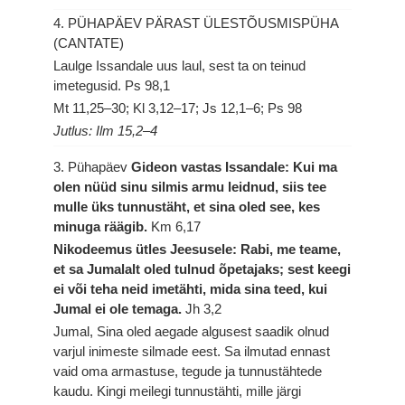
4. PÜHAPÄEV PÄRAST ÜLESTÕUSMISPÜHA
(CANTATE)
Laulge Issandale uus laul, sest ta on teinud
imetegusid.
Ps 98,1
Mt 11,25–30; Kl 3,12–17; Js 12,1–6; Ps 98
Jutlus: Ilm 15,2–4
3. Pühapäev
Gideon vastas Issandale: Kui ma
olen nüüd sinu silmis armu leidnud, siis tee
mulle üks tunnustäht, et sina oled see, kes
minuga räägib.
Km 6,17
Nikodeemus ütles Jeesusele: Rabi, me teame,
et sa Jumalalt oled tulnud õpetajaks; sest keegi
ei või teha neid imetähti, mida sina teed, kui
Jumal ei ole temaga.
Jh 3,2
Jumal, Sina oled aegade algusest saadik olnud
varjul inimeste silmade eest. Sa ilmutad ennast
vaid oma armastuse, tegude ja tunnustähtede
kaudu. Kingi meilegi tunnustähti, mille järgi