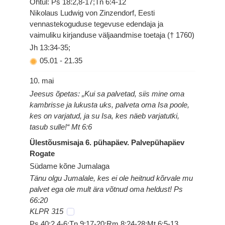
Õhtul: Ps 18:2,8-17;Tn 6:4-12
Nikolaus Ludwig von Zinzendorf, Eesti
vennastekoguduse tegevuse edendaja ja
vaimuliku kirjanduse väljaandmise toetaja († 1760)
Jh 13:34-35;
05.01
-
21.35
10. mai
Jeesus õpetas: „Kui sa palvetad, siis mine oma
kambrisse ja lukusta uks, palveta oma Isa poole,
kes on varjatud, ja su Isa, kes näeb varjatutki,
tasub sulle!“ Mt 6:6
Ülestõusmisaja 6. pühapäev. Palvepühapäev
Rogate
Südame kõne Jumalaga
Tänu olgu Jumalale, kes ei ole heitnud kõrvale mu
palvet ega ole mult ära võtnud oma heldust! Ps
66:20
KLPR 315
Ps 40:2,4-6;Tn 9:17-20;Rm 8:24-28;Mt 6:5-13