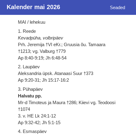
Kalender mai 2026
Seaded
MAI / lehekuu
1. Reede
Kevadpüha, volbripäev
Prh. Jeremija †VI eKr.; Gruusia õu. Tamaara
†1213; vg. Valburg †779
Ap 8:40-9:19; Jh 6:48-54
2. Laupäev
Aleksandria üpsk. Atanaasi Suur †373
Ap 9:20-31; Jh 15:17-16:2
3. Pühapäev
Halvatu pp.
Mr-d Timoteus ja Maura †286; Kiievi vg. Teodoosi
†1074
3. v. HE Lk 24:1-12
Ap 9:32-42; Jh 5:1-15
4. Esmaspäev