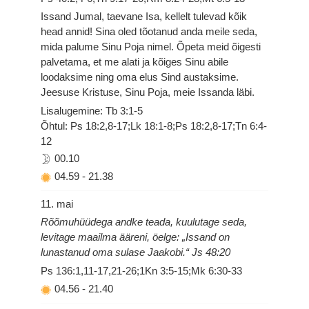
Issand Jumal, taevane Isa, kellelt tulevad kõik
head annid! Sina oled tõotanud anda meile seda,
mida palume Sinu Poja nimel. Õpeta meid õigesti
palvetama, et me alati ja kõiges Sinu abile
loodaksime ning oma elus Sind austaksime.
Jeesuse Kristuse, Sinu Poja, meie Issanda läbi.
Lisalugemine: Tb 3:1-5
Õhtul: Ps 18:2,8-17;Lk 18:1-8;Ps 18:2,8-17;Tn 6:4-
12
00.10
04.59
-
21.38
11. mai
Rõõmuhüüdega andke teada, kuulutage seda,
levitage maailma ääreni, öelge: „Issand on
lunastanud oma sulase Jaakobi.“ Js 48:20
Ps 136:1,11-17,21-26;1Kn 3:5-15;Mk 6:30-33
04.56
-
21.40