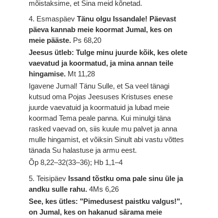
mõistaksime, et Sina meid kõnetad.
4. Esmaspäev
Tänu olgu Issandale! Päevast
päeva kannab meie koormat Jumal, kes on
meie pääste.
Ps 68,20
Jeesus ütleb: Tulge minu juurde kõik, kes olete
vaevatud ja koormatud, ja mina annan teile
hingamise.
Mt 11,28
Igavene Jumal! Tänu Sulle, et Sa veel tänagi
kutsud oma Pojas Jeesuses Kristuses enese
juurde vaevatuid ja koormatuid ja lubad meie
koormad Tema peale panna. Kui minulgi täna
rasked vaevad on, siis kuule mu palvet ja anna
mulle hingamist, et võiksin Sinult abi vastu võttes
tänada Su halastuse ja armu eest.
Õp 8,22–32(33–36); Hb 1,1–4
5. Teisipäev
Issand tõstku oma pale sinu üle ja
andku sulle rahu.
4Ms 6,26
See, kes ütles: "Pimedusest paistku valgus!",
on Jumal, kes on hakanud särama meie