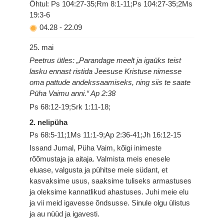
Õhtul: Ps 104:27-35;Rm 8:1-11;Ps 104:27-35;2Ms
19:3-6
04.28
-
22.09
25. mai
Peetrus ütles: „Parandage meelt ja igaüks teist
lasku ennast ristida Jeesuse Kristuse nimesse
oma pattude andekssaamiseks, ning siis te saate
Püha Vaimu anni.“ Ap 2:38
Ps 68:12-19;Srk 1:11-18;
2. nelipüha
Ps 68:5-11;1Ms 11:1-9;Ap 2:36-41;Jh 16:12-15
Issand Jumal, Püha Vaim, kõigi inimeste
rõõmustaja ja aitaja. Valmista meis enesele
eluase, valgusta ja pühitse meie südant, et
kasvaksime usus, saaksime tuliseks armastuses
ja oleksime kannatlikud ahastuses. Juhi meie elu
ja vii meid igavesse õndsusse. Sinule olgu ülistus
ja au nüüd ja igavesti.