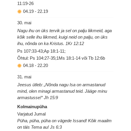
11:19-26
04.19
-
22.19
30. mai
Nagu ihu on üks tervik ja sel on palju liikmeid, aga
kõik selle ihu liikmed, kuigi neid on palju, on üks
ihu, nõnda on ka Kristus. 1Kr 12:12
Ps 107:33-43;Ap 18:1-11;
Õhtul: Ps 104:27-35;1Ms 18:1-14 või Tb 12:6b
04.18
-
22.20
31. mai
Jeesus ütleb: „Nõnda nagu Isa on armastanud
mind, olen minagi armastanud teid. Jääge minu
armastusse!“ Jh 15:9
Kolmainupüha
Varjatud Jumal
Püha, püha, püha on vägede Issand! Kõik maailm
on täis Tema au! Js 6:3