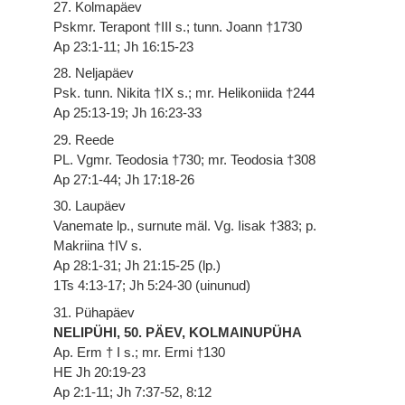
27. Kolmapäev
Pskmr. Terapont †III s.; tunn. Joann †1730
Ap 23:1-11; Jh 16:15-23
28. Neljapäev
Psk. tunn. Nikita †IX s.; mr. Helikoniida †244
Ap 25:13-19; Jh 16:23-33
29. Reede
PL. Vgmr. Teodosia †730; mr. Teodosia †308
Ap 27:1-44; Jh 17:18-26
30. Laupäev
Vanemate lp., surnute mäl. Vg. Iisak †383; p.
Makriina †IV s.
Ap 28:1-31; Jh 21:15-25 (lp.)
1Ts 4:13-17; Jh 5:24-30 (uinunud)
31. Pühapäev
NELIPÜHI, 50. PÄEV, KOLMAINUPÜHA
Ap. Erm † I s.; mr. Ermi †130
HE Jh 20:19-23
Ap 2:1-11; Jh 7:37-52, 8:12