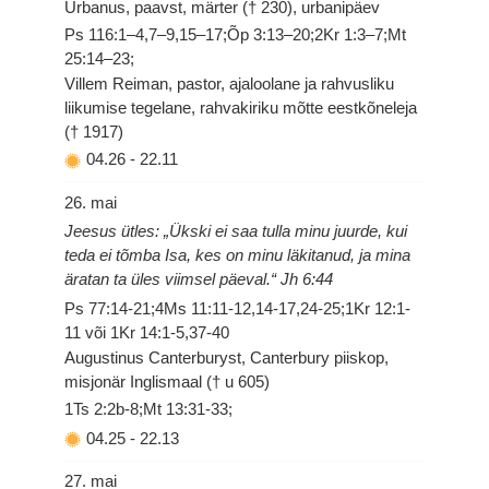
Urbanus, paavst, märter († 230), urbanipäev
Ps 116:1–4,7–9,15–17;Õp 3:13–20;2Kr 1:3–7;Mt
25:14–23;
Villem Reiman, pastor, ajaloolane ja rahvusliku
liikumise tegelane, rahvakiriku mõtte eestkõneleja
(† 1917)
04.26
-
22.11
26. mai
Jeesus ütles: „Ükski ei saa tulla minu juurde, kui
teda ei tõmba Isa, kes on minu läkitanud, ja mina
äratan ta üles viimsel päeval.“ Jh 6:44
Ps 77:14-21;4Ms 11:11-12,14-17,24-25;1Kr 12:1-
11 või 1Kr 14:1-5,37-40
Augustinus Canterburyst, Canterbury piiskop,
misjonär Inglismaal († u 605)
1Ts 2:2b-8;Mt 13:31-33;
04.25
-
22.13
27. mai