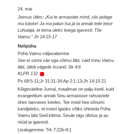
24. mai
Jeesus ütles: „Kui te armastate mind, siis pidage
mu käske! Ja ma palun Isa ja ta annab teile teise
Lohutaja, et tema oleks teiega igavesti: Tõe
Vaimu.“ Jh 14:15-17
Nelipüha
Püha Vaimu väljavalamine
See ei sünni väe ega võimu läbi, vaid minu Vaimu
läbi, ütleb vägede Issand. Sk 4:6
KLPR 132
Ps 68:5-11;Jr 31:31-34;Ap 2:1-13;Jh 14:15-21
Kõigeväeline Jumal, maailmas on palju keeli, kuid
evangeelium annab Sinu armastuse rahvastele
ühes taevases keeles. Tee meid hea sõnumi
kandjateks, et meist igaüks võiks ühineda Püha
Vaimu läbi Sind kiitma. Sinule olgu ülistus ja au
nüüd ja igavesti.
Lisalugemine: Trk 7:22b-8:1