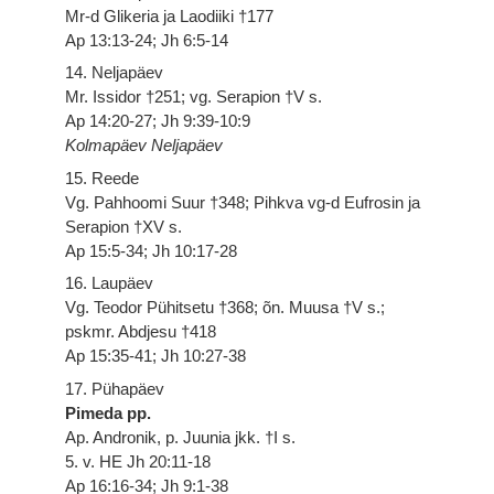
Mr-d Glikeria ja Laodiiki †177
Ap 13:13-24; Jh 6:5-14
14. Neljapäev
Mr. Issidor †251; vg. Serapion †V s.
Ap 14:20-27; Jh 9:39-10:9
Kolmapäev Neljapäev
15. Reede
Vg. Pahhoomi Suur †348; Pihkva vg-d Eufrosin ja
Serapion †XV s.
Ap 15:5-34; Jh 10:17-28
16. Laupäev
Vg. Teodor Pühitsetu †368; õn. Muusa †V s.;
pskmr. Abdjesu †418
Ap 15:35-41; Jh 10:27-38
17. Pühapäev
Pimeda pp.
Ap. Andronik, p. Juunia jkk. †I s.
5. v. HE Jh 20:11-18
Ap 16:16-34; Jh 9:1-38