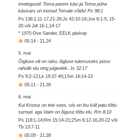
imetegusid: Tema parem käsi ja Tema püha
käsivars on toonud Temale võidu! Ps 98:1
Ps 136:1,11-17,21-26;Js 42:10-16;Jos 6:1-5, 15-
20 või Jdt 16:1,14-17
* 1970 Ove Sander, EELK piiskop
05.14
-
21.24
5. mai
Õigluse vili on rahu, õigluse tulemuseks püsiv
rahulik elu ning julgeolek. Js 32:17
Ps 9:2-12;Lk 19:37-40;1Sm 16:14-23
05.11
-
21.26
6. mai
Kui Kristus on teie sees, siis on ihu küll patu tõttu
surnud, aga Vaim on õiguse tõttu elu. Rm 8:10
Ps 118:1-14;Rm 15:14-21;2Sm 6:12-16,20-22 või
Tb 13:7-11
05.09
-
21.28