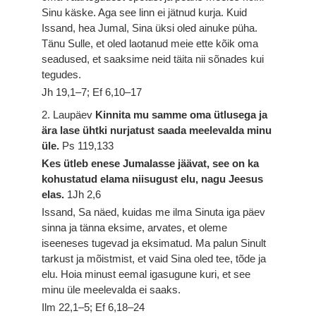
Sinu käske. Aga see linn ei jätnud kurja. Kuid
Issand, hea Jumal, Sina üksi oled ainuke püha.
Tänu Sulle, et oled laotanud meie ette kõik oma
seadused, et saaksime neid täita nii sõnades kui
tegudes.
Jh 19,1–7; Ef 6,10–17
2. Laupäev
Kinnita mu samme oma ütlusega ja
ära lase ühtki nurjatust saada meelevalda minu
üle.
Ps 119,133
Kes ütleb enese Jumalasse jäävat, see on ka
kohustatud elama niisugust elu, nagu Jeesus
elas.
1Jh 2,6
Issand, Sa näed, kuidas me ilma Sinuta iga päev
sinna ja tänna eksime, arvates, et oleme
iseeneses tugevad ja eksimatud. Ma palun Sinult
tarkust ja mõistmist, et vaid Sina oled tee, tõde ja
elu. Hoia minust eemal igasugune kuri, et see
minu üle meelevalda ei saaks.
Ilm 22,1–5; Ef 6,18–24