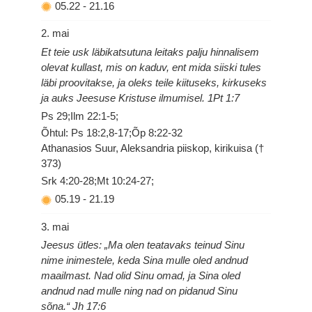
05.22
-
21.16
2. mai
Et teie usk läbikatsutuna leitaks palju hinnalisem
olevat kullast, mis on kaduv, ent mida siiski tules
läbi proovitakse, ja oleks teile kiituseks, kirkuseks
ja auks Jeesuse Kristuse ilmumisel. 1Pt 1:7
Ps 29;Ilm 22:1-5;
Õhtul: Ps 18:2,8-17;Õp 8:22-32
Athanasios Suur, Aleksandria piiskop, kirikuisa (†
373)
Srk 4:20-28;Mt 10:24-27;
05.19
-
21.19
3. mai
Jeesus ütles: „Ma olen teatavaks teinud Sinu
nime inimestele, keda Sina mulle oled andnud
maailmast. Nad olid Sinu omad, ja Sina oled
andnud nad mulle ning nad on pidanud Sinu
sõna.“ Jh 17:6