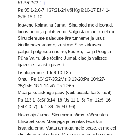
KLPR 142
Ps 95:1-2,6-7;Ii 37:21-24 või Kg 8:16-17;Ef 4:1-
6;Jh 15:1-10
Igavene Kolmainu Jumal, Sina oled meid loonud,
lunastanud ja pühitsenud. Valgusta meid, nii et me
Sinu olemuse saladuse ära tunneme ja usus
kindlamaks saame, kuni me Sind kirkuses
palgest palgesse näeme, kes Sa, Isa ja Poeg ja
Püha Vaim, üks tõeline Jumal, elad ja valitsed
igavesest ajast igavesti.
Lisalugemine: Trk 9:13-18b
Õhtul: Ps 104:27-35;2Ms 3:13-20;Ps 104:27-
35;1Ms 18:1-14 või Tb 12:6b
Maarja külaskäigu päev (võib pidada ka 2. juulil)
Ps 113:1–8;Sf 3:14–18 (Js 11:1–5);Rm 12:9–16
(Gl 4:3–7);Lk 1:39–49(50–56);
Halastaja Jumal, Sinu armu pärast rõõmustas
Eliisabet koos Maarjaga ja tervitas teda kui
Issanda ema. Vaata armuga meie peale, et meiegi
ülistaksime üheskoos Maarjaga Sinu püha nime