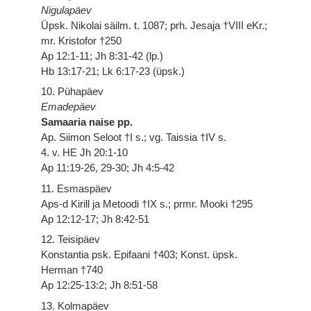
Nigulapäev
Üpsk. Nikolai säilm. t. 1087; prh. Jesaja †VIII eKr.;
mr. Kristofor †250
Ap 12:1-11; Jh 8:31-42 (lp.)
Hb 13:17-21; Lk 6:17-23 (üpsk.)
10. Pühapäev
Emadepäev
Samaaria naise pp.
Ap. Siimon Seloot †I s.; vg. Taissia †IV s.
4. v. HE Jh 20:1-10
Ap 11:19-26, 29-30; Jh 4:5-42
11. Esmaspäev
Aps-d Kirill ja Metoodi †IX s.; prmr. Mooki †295
Ap 12:12-17; Jh 8:42-51
12. Teisipäev
Konstantia psk. Epifaani †403; Konst. üpsk.
Herman †740
Ap 12:25-13:2; Jh 8:51-58
13. Kolmapäev