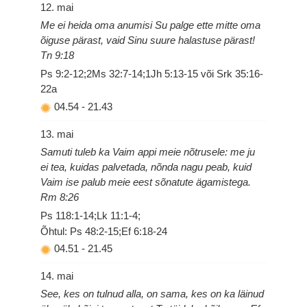
12. mai
Me ei heida oma anumisi Su palge ette mitte oma
õiguse pärast, vaid Sinu suure halastuse pärast!
Tn 9:18
Ps 9:2-12;2Ms 32:7-14;1Jh 5:13-15 või Srk 35:16-
22a
04.54
-
21.43
13. mai
Samuti tuleb ka Vaim appi meie nõtrusele: me ju
ei tea, kuidas palvetada, nõnda nagu peab, kuid
Vaim ise palub meie eest sõnatute ägamistega.
Rm 8:26
Ps 118:1-14;Lk 11:1-4;
Õhtul: Ps 48:2-15;Ef 6:18-24
04.51
-
21.45
14. mai
See, kes on tulnud alla, on sama, kes on ka läinud