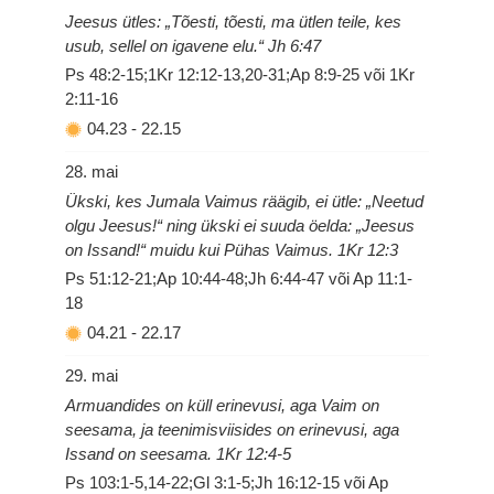
Jeesus ütles: „Tõesti, tõesti, ma ütlen teile, kes
usub, sellel on igavene elu.“ Jh 6:47
Ps 48:2-15;1Kr 12:12-13,20-31;Ap 8:9-25 või 1Kr
2:11-16
04.23
-
22.15
28. mai
Ükski, kes Jumala Vaimus räägib, ei ütle: „Neetud
olgu Jeesus!“ ning ükski ei suuda öelda: „Jeesus
on Issand!“ muidu kui Pühas Vaimus. 1Kr 12:3
Ps 51:12-21;Ap 10:44-48;Jh 6:44-47 või Ap 11:1-
18
04.21
-
22.17
29. mai
Armuandides on küll erinevusi, aga Vaim on
seesama, ja teenimisviisides on erinevusi, aga
Issand on seesama. 1Kr 12:4-5
Ps 103:1-5,14-22;Gl 3:1-5;Jh 16:12-15 või Ap