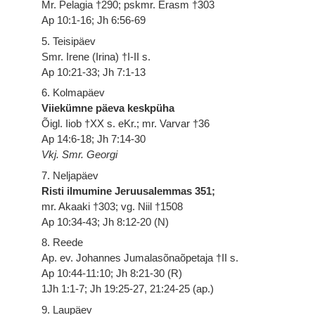
Mr. Pelagia †290; pskmr. Erasm †303
Ap 10:1-16; Jh 6:56-69
5. Teisipäev
Smr. Irene (Irina) †I-II s.
Ap 10:21-33; Jh 7:1-13
6. Kolmapäev
Viiekümne päeva keskpüha
Õigl. Iiob †XX s. eKr.; mr. Varvar †36
Ap 14:6-18; Jh 7:14-30
Vkj. Smr. Georgi
7. Neljapäev
Risti ilmumine Jeruusalemmas 351;
mr. Akaaki †303; vg. Niil †1508
Ap 10:34-43; Jh 8:12-20 (N)
8. Reede
Ap. ev. Johannes Jumalasõnaõpetaja †II s.
Ap 10:44-11:10; Jh 8:21-30 (R)
1Jh 1:1-7; Jh 19:25-27, 21:24-25 (ap.)
9. Laupäev