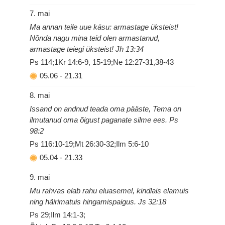
7. mai
Ma annan teile uue käsu: armastage üksteist!
Nõnda nagu mina teid olen armastanud,
armastage teiegi üksteist! Jh 13:34
Ps 114;1Kr 14:6-9, 15-19;Ne 12:27-31,38-43
05.06
-
21.31
8. mai
Issand on andnud teada oma pääste, Tema on
ilmutanud oma õigust paganate silme ees. Ps
98:2
Ps 116:10-19;Mt 26:30-32;Ilm 5:6-10
05.04
-
21.33
9. mai
Mu rahvas elab rahu eluasemel, kindlais elamuis
ning häirimatuis hingamispaigus. Js 32:18
Ps 29;Ilm 14:1-3;