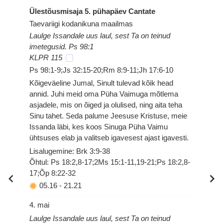
Ülestõusmisaja 5. pühapäev Cantate
Taevariigi kodanikuna maailmas
Laulge Issandale uus laul, sest Ta on teinud
imetegusid. Ps 98:1
KLPR 115
Ps 98:1-9;Js 32:15-20;Rm 8:9-11;Jh 17:6-10
Kõigeväeline Jumal, Sinult tulevad kõik head
annid. Juhi meid oma Püha Vaimuga mõtlema
asjadele, mis on õiged ja olulised, ning aita teha
Sinu tahet. Seda palume Jeesuse Kristuse, meie
Issanda läbi, kes koos Sinuga Püha Vaimu
ühtsuses elab ja valitseb igavesest ajast igavesti.
Lisalugemine: Brk 3:9-38
Õhtul: Ps 18:2,8-17;2Ms 15:1-11,19-21;Ps 18:2,8-
17;Õp 8:22-32
05.16
-
21.21
4. mai
Laulge Issandale uus laul, sest Ta on teinud