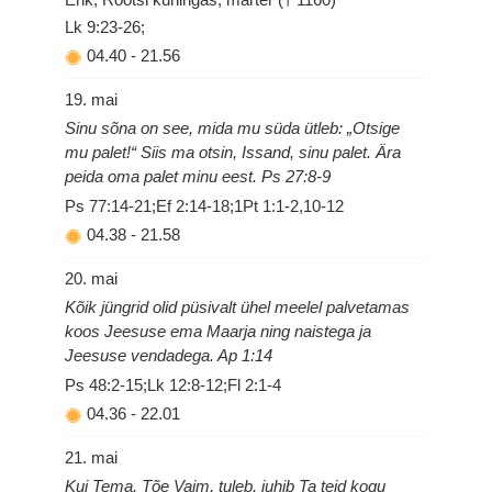
Lk 9:23-26;
04.40
-
21.56
19. mai
Sinu sõna on see, mida mu süda ütleb: „Otsige
mu palet!“ Siis ma otsin, Issand, sinu palet. Ära
peida oma palet minu eest. Ps 27:8-9
Ps 77:14-21;Ef 2:14-18;1Pt 1:1-2,10-12
04.38
-
21.58
20. mai
Kõik jüngrid olid püsivalt ühel meelel palvetamas
koos Jeesuse ema Maarja ning naistega ja
Jeesuse vendadega. Ap 1:14
Ps 48:2-15;Lk 12:8-12;Fl 2:1-4
04.36
-
22.01
21. mai
Kui Tema, Tõe Vaim, tuleb, juhib Ta teid kogu