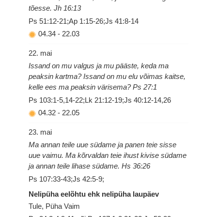
tõesse. Jh 16:13
Ps 51:12-21;Ap 1:15-26;Js 41:8-14
04.34
-
22.03
22. mai
Issand on mu valgus ja mu pääste, keda ma
peaksin kartma? Issand on mu elu võimas kaitse,
kelle ees ma peaksin värisema? Ps 27:1
Ps 103:1-5,14-22;Lk 21:12-19;Js 40:12-14,26
04.32
-
22.05
23. mai
Ma annan teile uue südame ja panen teie sisse
uue vaimu. Ma kõrvaldan teie ihust kivise südame
ja annan teile lihase südame. Hs 36:26
Ps 107:33-43;Js 42:5-9;
Nelipüha eelõhtu ehk nelipüha laupäev
Tule, Püha Vaim