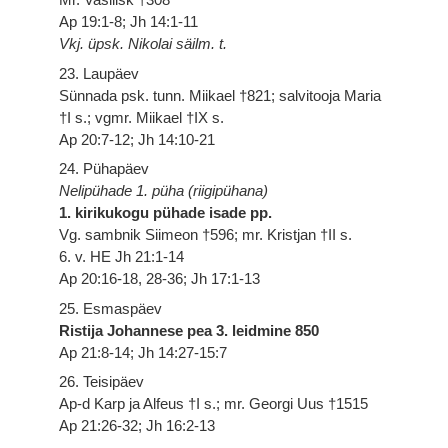
Ap 19:1-8; Jh 14:1-11
Vkj. üpsk. Nikolai säilm. t.
23. Laupäev
Sünnada psk. tunn. Miikael †821; salvitooja Maria
†I s.; vgmr. Miikael †IX s.
Ap 20:7-12; Jh 14:10-21
24. Pühapäev
Nelipühade 1. püha (riigipühana)
1. kirikukogu pühade isade pp.
Vg. sambnik Siimeon †596; mr. Kristjan †II s.
6. v. HE Jh 21:1-14
Ap 20:16-18, 28-36; Jh 17:1-13
25. Esmaspäev
Ristija Johannese pea 3. leidmine 850
Ap 21:8-14; Jh 14:27-15:7
26. Teisipäev
Ap-d Karp ja Alfeus †I s.; mr. Georgi Uus †1515
Ap 21:26-32; Jh 16:2-13