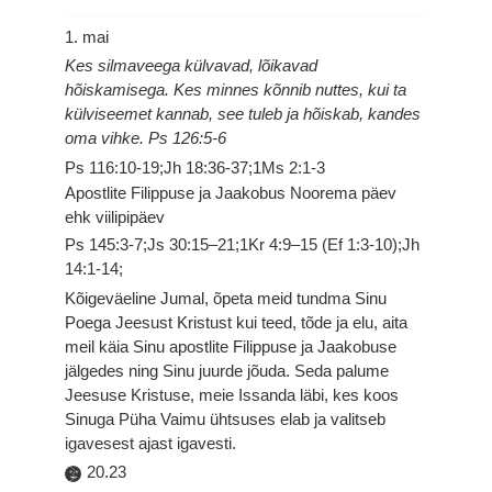
1. mai
Kes silmaveega külvavad, lõikavad
hõiskamisega. Kes minnes kõnnib nuttes, kui ta
külviseemet kannab, see tuleb ja hõiskab, kandes
oma vihke. Ps 126:5-6
Ps 116:10-19;Jh 18:36-37;1Ms 2:1-3
Apostlite Filippuse ja Jaakobus Noorema päev
ehk viilipipäev
Ps 145:3-7;Js 30:15–21;1Kr 4:9–15 (Ef 1:3-10);Jh
14:1-14;
Kõigeväeline Jumal, õpeta meid tundma Sinu
Poega Jeesust Kristust kui teed, tõde ja elu, aita
meil käia Sinu apostlite Filippuse ja Jaakobuse
jälgedes ning Sinu juurde jõuda. Seda palume
Jeesuse Kristuse, meie Issanda läbi, kes koos
Sinuga Püha Vaimu ühtsuses elab ja valitseb
igavesest ajast igavesti.
20.23