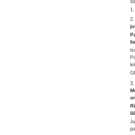
so
1.
2
j
Pa
Ii
Is
Pü
kr
Gl
3.
Me
o
Ri
l
J
pa