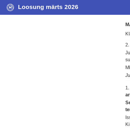
Loosung märts 2026
M
K
2
Ju
su
Mk
Ju
1
a
S
te
Is
Ki