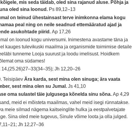
 kõigele, mis seda täidab, oled sina rajanud aluse. Põhja ja
una oled sina loonud.
Ps 89,12–13
umal on teinud ühestainsast terve inimkonna elama kogu
mamaa peal ning on neile seadnud ettemääratud ajad ja
ende asukohtade piirid.
Ap 17,26
mal on loonud kogu universumi. Inimestena avastame täna ja
el kauges tulevikuski maailma ja organismide toimimise detaile
eläbi tunneme Looja suurust ja loodu imelisust. Hoidkem
õlemat oma südames!
 14,(25.26)27–33(34–35); Jh 12,20–26
. Teisipäev
Ära karda, sest mina olen sinuga; ära vaata
mber, sest mina olen su Jumal.
Js 41,10
se oma sulastel täie julgusega kõnelda sinu sõna.
Ap 4,29
sand, meid ei mõisteta maailmas, vahel meid isegi rünnatakse.
a meie silmad nägema kaitseinglite hulka ja eestpalvetajate
ge. Sina oled meie tugevus, Sinule võime loota ja olla julged.
 7,11–21; Jh 12,27–36