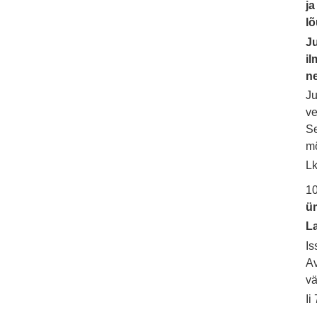
ja
lõ
J
il
n
Ju
ve
Se
m
Lk
10
ü
La
Is
Av
vä
Ii