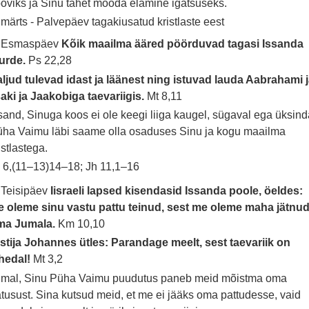
oviks ja Sinu tahet mööda elamine igatsuseks.
 märts - Palvepäev tagakiusatud kristlaste eest
. Esmaspäev
Kõik maailma ääred pöörduvad tagasi Issanda
uurde.
Ps 22,28
ljud tulevad idast ja läänest ning istuvad lauda Aabrahami 
saki ja Jaakobiga taevariigis.
Mt 8,11
sand, Sinuga koos ei ole keegi liiga kaugel, sügaval ega üksind
ha Vaimu läbi saame olla osaduses Sinu ja kogu maailma
istlastega.
 6,(11–13)14–18; Jh 11,1–16
 Teisipäev
Iisraeli lapsed kisendasid Issanda poole, öeldes:
 oleme sinu vastu pattu teinud, sest me oleme maha jätnu
ma Jumala.
Km 10,10
stija Johannes ütles: Parandage meelt, sest taevariik on
ähedal!
Mt 3,2
umal, Sinu Püha Vaimu puudutus paneb meid mõistma oma
tusust. Sina kutsud meid, et me ei jääks oma pattudesse, vaid