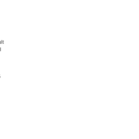
lt
l
5
i