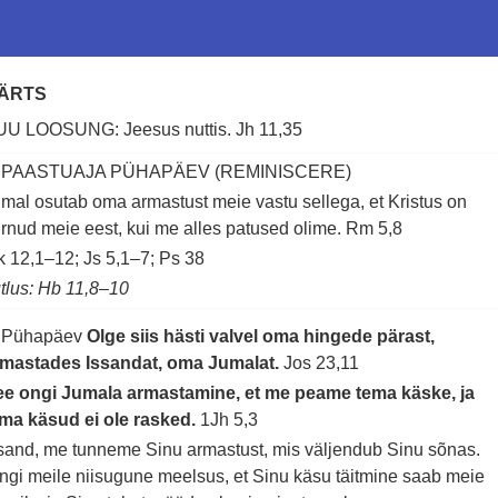
ÄRTS
UU LOOSUNG: Jeesus nuttis.
Jh 11,35
. PAASTUAJA PÜHAPÄEV (REMINISCERE)
mal osutab oma armastust meie vastu sellega, et Kristus on
rnud meie eest, kui me alles patused olime.
Rm 5,8
 12,1–12; Js 5,1–7; Ps 38
tlus: Hb 11,8–10
. Pühapäev
Olge siis hästi valvel oma hingede pärast,
rmastades Issandat, oma Jumalat.
Jos 23,11
ee ongi Jumala armastamine, et me peame tema käske, ja
ma käsud ei ole rasked.
1Jh 5,3
sand, me tunneme Sinu armastust, mis väljendub Sinu sõnas.
ngi meile niisugune meelsus, et Sinu käsu täitmine saab meie