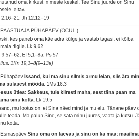
mutanud oma kirkust inimeste keskel. Tee Sinu juurde on Sinu
psele leitav.
 2,16–21; Jh 12,12–19
. PAASTUAJA PÜHAPÄEV (OCULI)
ski, kes paneb oma käe adra külge ja vaatab tagasi, ei kõlba
mala riigile.
Lk 9,62
 9,57–62; Ef 5,1–8a; Ps 57
tlus: 1Kn 19,1–8(9–13a)
. Pühapäev
Issand, kui ma sinu silmis armu leian, siis ära mi
ma sulasest mööda.
1Ms 18,3
esus ütles: Sakkeus, tule kiiresti maha, sest täna pean ma
äma sinu kotta.
Lk 19,5
sand, mu lootus on, et Sina näed mind ja mu elu. Tänane päev 
lle teada. Ma palun Sind, seisata minu juures, vaata ja kutsu. 
nu kotta.
. Esmaspäev
Sinu oma on taevas ja sinu on ka maa; maailma