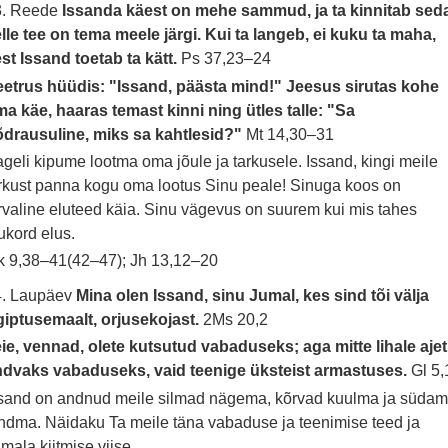
3. Reede
Issanda käest on mehe sammud, ja ta kinnitab sed
lle tee on tema meele järgi. Kui ta langeb, ei kuku ta maha,
st Issand toetab ta kätt.
Ps 37,23–24
etrus hüüdis: "Issand, päästa mind!" Jeesus sirutas kohe
a käe, haaras temast kinni ning ütles talle: "Sa
drausuline, miks sa kahtlesid?"
Mt 14,30–31
geli kipume lootma oma jõule ja tarkusele. Issand, kingi meile
rkust panna kogu oma lootus Sinu peale! Sinuga koos on
rvaline eluteed käia. Sinu vägevus on suurem kui mis tahes
ukord elus.
 9,38–41(42–47); Jh 13,12–20
4. Laupäev
Mina olen Issand, sinu Jumal, kes sind tõi välja
iptusemaalt, orjusekojast.
2Ms 20,2
ie, vennad, olete kutsutud vabaduseks; aga mitte lihale ajet
ndvaks vabaduseks, vaid teenige üksteist armastuses.
Gl 5,
sand on andnud meile silmad nägema, kõrvad kuulma ja süda
ndma. Näidaku Ta meile täna vabaduse ja teenimise teed ja
mala kiitmise viise.