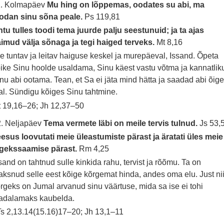
1. Kolmapäev
Mu hing on lõppemas, oodates su abi, ma
oodan sinu sõna peale.
Ps 119,81
tu tulles toodi tema juurde palju seestunuid; ja ta ajas
imud välja sõnaga ja tegi haiged terveks.
Mt 8,16
e tuntav ja leitav haiguse keskel ja murepäeval, Issand. Õpeta
ike Sinu hoolde usaldama, Sinu käest vastu võtma ja kannatliku
nu abi ootama. Tean, et Sa ei jäta mind hätta ja saadad abi õige
al. Sündigu kõiges Sinu tahtmine.
 19,16–26; Jh 12,37–50
. Neljapäev
Tema vermete läbi on meile tervis tulnud.
Js 53,
esus loovutati meie üleastumiste pärast ja äratati üles meie
igekssaamise pärast.
Rm 4,25
sand on tahtnud sulle kinkida rahu, tervist ja rõõmu. Ta on
ksnud selle eest kõige kõrgemat hinda, andes oma elu. Just ni
rgeks on Jumal arvanud sinu väärtuse, mida sa ise ei tohi
adalamaks kaubelda.
s 2,13.14(15.16)17–20; Jh 13,1–11