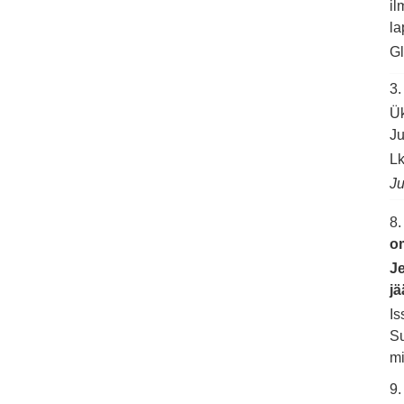
il
la
Gl
3
Ük
Ju
Lk
Ju
8
o
Je
jä
Is
Su
mi
9