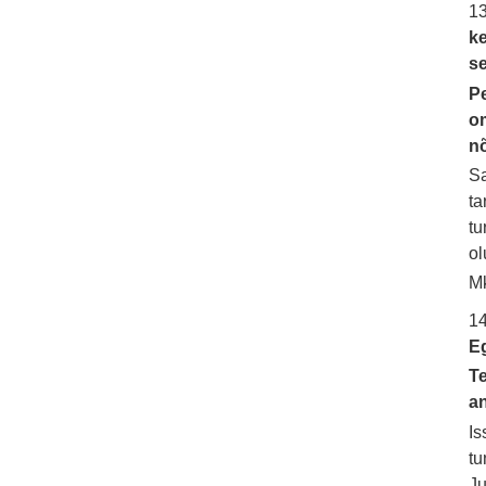
1
ke
se
Pe
om
nõ
Sa
ta
tu
ol
Mk
1
Eg
Te
a
Is
tu
Ju