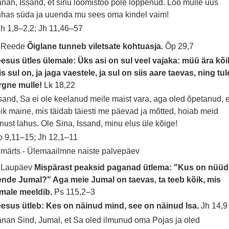
nan, Issand, et sinu loomistöö pole lõppenud. Loo mulle uus
has süda ja uuenda mu sees oma kindel vaim!
h 1,8–2,2; Jh 11,46–57
. Reede
Õiglane tunneb viletsate kohtuasja.
Õp 29,7
esus ütles ülemale: Üks asi on sul veel vajaka: müü ära kõi
s sul on, ja jaga vaestele, ja sul on siis aare taevas, ning tul
rgne mulle!
Lk 18,22
sand, Sa ei ole keelanud meile maist vara, aga oled õpetanud, e
ik maine, mis täidab täiesti me päevad ja mõtted, hoiab meid
nust lahus. Ole Sina, Issand, minu elus üle kõige!
 9,11–15; Jh 12,1–11
 märts - Ülemaailmne naiste palvepäev
. Laupäev
Mispärast peaksid paganad ütlema: "Kus on nüüd
nde Jumal?" Aga meie Jumal on taevas, ta teeb kõik, mis
emale meeldib.
Ps 115,2–3
esus ütleb: Kes on näinud mind, see on näinud Isa.
Jh 14,9
nan Sind, Jumal, et Sa oled ilmunud oma Pojas ja oled