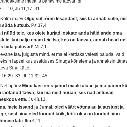
randaksime meelt ja päriksime taevariigi.
 2,1–10; Jh 11,17–31
. Kolmapäev
Olgu sul rõõm Issandast; siis ta annab sulle, mi
u süda kutsub.
Ps 37,4
i nüüd teie, kes olete kurjad, oskate anda häid ande oma
stele, kui palju enam teie Isa, kes on taevas, annab head nei
es teda paluvad!
Mt 7,11
evane Isa, julgusta mind, et ma ei kardaks valesti paluda, vaid
leksin lapselikus usalduses Sinuga kõnelema ja annaksin täna
eva Sinu kätte.
 16,29–33; Jh 11,32–45
 Neljapäev
Minu käsi on rajanud maale aluse ja mu parem kä
 laotanud taeva; kui ma neid hüüan, siis nad astuvad
heskoos ette.
Js 48,13
na, meie Issand ja Jumal, oled väärt võtma au ja austust ja
ge, sest sina oled loonud kõik, kõik olev on loodud sinu
htmise läbi.
Ilm 4,11