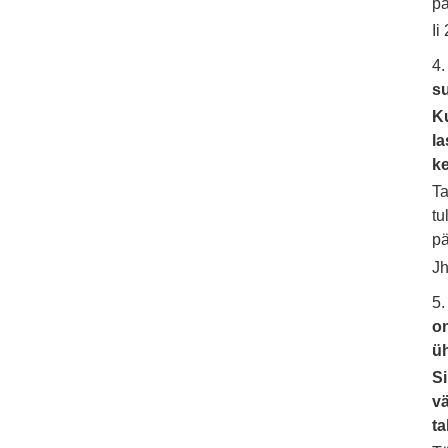
pa
Ii
4
s
Ku
la
k
Ta
tu
pä
Jh
5.
on
ü
Si
vä
ta