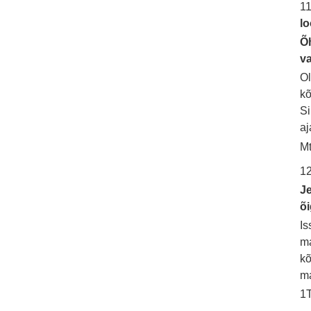
1
l
Õh
va
Ol
kõ
Si
aj
Mt
12
Je
õ
Is
ma
kõ
m
1T