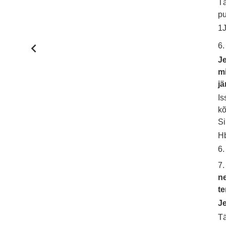
Tä
pu
1J
6
Je
mi
jä
Is
kõ
Si
Hb
6.
7
ne
t
Je
Tä