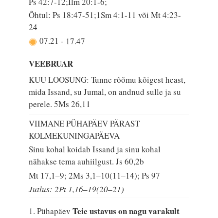
Ps 42:7-12;Ilm 20:1-6;
Õhtul: Ps 18:47-51;1Sm 4:1-11 või Mt 4:23-
24
07.21
-
17.47
VEEBRUAR
KUU LOOSUNG: Tunne rõõmu kõigest heast,
mida Issand, su Jumal, on andnud sulle ja su
perele.
5Ms 26,11
VIIMANE PÜHAPÄEV PÄRAST
KOLMEKUNINGAPÄEVA
Sinu kohal koidab Issand ja sinu kohal
nähakse tema auhiilgust.
Js 60,2b
Mt 17,1–9; 2Ms 3,1–10(11–14); Ps 97
Jutlus: 2Pt 1,16–19(20–21)
Teie ustavus on nagu varakult
1. Pühapäev