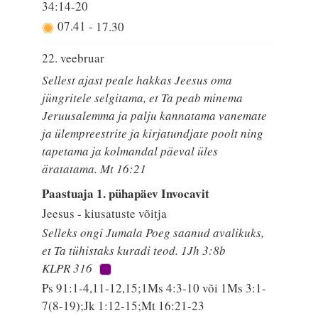
34:14-20
07.41
-
17.30
22. veebruar
Sellest ajast peale hakkas Jeesus oma
jüngritele selgitama, et Ta peab minema
Jeruusalemma ja palju kannatama vanemate
ja ülempreestrite ja kirjatundjate poolt ning
tapetama ja kolmandal päeval üles
äratatama. Mt 16:21
Paastuaja 1. pühapäev Invocavit
Jeesus - kiusatuste võitja
Selleks ongi Jumala Poeg saanud avalikuks,
et Ta tühistaks kuradi teod. 1Jh 3:8b
KLPR 316
Ps 91:1-4,11-12,15;1Ms 4:3-10 või 1Ms 3:1-
7(8-19);Jk 1:12-15;Mt 16:21-23