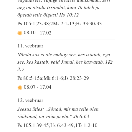
aeg on otsida Issandat, kuni Ta tuleb ja
õpetab teile õigust! Ho 10:12
Ps 105:1,23-38;2Ms 7:1-13;Hs 33:30-33
08.10
-
17.02
11. veebruar
Nõnda siis ei ole midagi see, kes istutab, ega
see, kes kastab, vaid Jumal, kes kasvatab. 1Kr
3:7
Ps 80:5-15a;Mk 6:1-6;Js 28:23-29
08.07
-
17.04
12. veebruar
Jeesus ütles: „Sõnad, mis ma teile olen
rääkinud, on vaim ja elu.“ Jh 6:63
Ps 105:1,39-45;Lk 6:43-49;1Ts 1:2-10