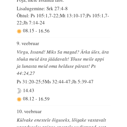
Lisalugemine: Srk 27:4-8
Õhtul: Ps 105:1,7-22;Mt 13:10-17;Ps 105:1,7-
22;Jh 7:14-24
08.15
-
16.56
9. veebruar
Virgu, Issand! Miks Sa magad? Ärka üles, ära
tõuka meid ära jäädavalt! Tõuse meile appi
ja lunasta meid oma helduse pärast! Ps
44:24,27
Ps 31:20-25;5Ms 32:44-47;Jh 5:39-47
14.43
08.12
-
16.59
10. veebruar
Külvake enestele õiguseks, lõigake vastavalt
vagadusele; rajage enestele uudismaad, sest