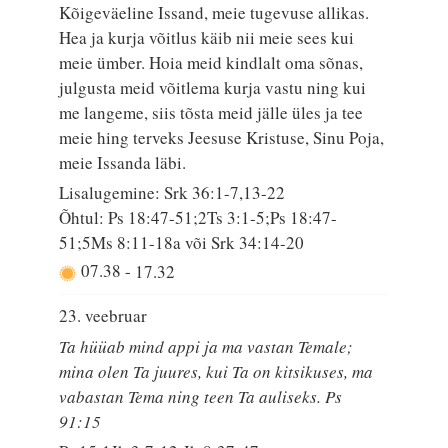
Kõigeväeline Issand, meie tugevuse allikas.
Hea ja kurja võitlus käib nii meie sees kui
meie ümber. Hoia meid kindlalt oma sõnas,
julgusta meid võitlema kurja vastu ning kui
me langeme, siis tõsta meid jälle üles ja tee
meie hing terveks Jeesuse Kristuse, Sinu Poja,
meie Issanda läbi.
Lisalugemine: Srk 36:1-7,13-22
Õhtul: Ps 18:47-51;2Ts 3:1-5;Ps 18:47-
51;5Ms 8:11-18a või Srk 34:14-20
07.38
-
17.32
23. veebruar
Ta hüüab mind appi ja ma vastan Temale;
mina olen Ta juures, kui Ta on kitsikuses, ma
vabastan Tema ning teen Ta auliseks. Ps
91:15