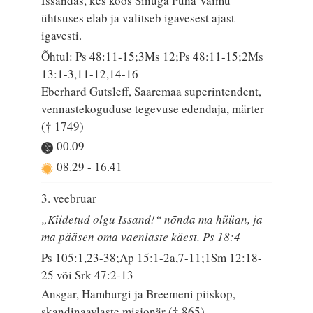
Issandas, kes koos Sinuga Püha Vaimu
ühtsuses elab ja valitseb igavesest ajast
igavesti.
Õhtul: Ps 48:11-15;3Ms 12;Ps 48:11-15;2Ms
13:1-3,11-12,14-16
Eberhard Gutsleff, Saaremaa superintendent,
vennastekoguduse tegevuse edendaja, märter
(† 1749)
00.09
08.29
-
16.41
3. veebruar
„Kiidetud olgu Issand!“ nõnda ma hüüan, ja
ma pääsen oma vaenlaste käest. Ps 18:4
Ps 105:1,23-38;Ap 15:1-2a,7-11;1Sm 12:18-
25 või Srk 47:2-13
Ansgar, Hamburgi ja Breemeni piiskop,
skandinaavlaste misjonär († 865)