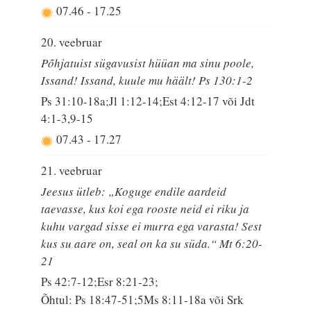
07.46
-
17.25
20. veebruar
Põhjatuist sügavusist hüüan ma sinu poole,
Issand! Issand, kuule mu häält! Ps 130:1-2
Ps 31:10-18a;Jl 1:12-14;Est 4:12-17 või Jdt
4:1-3,9-15
07.43
-
17.27
21. veebruar
Jeesus ütleb: „Koguge endile aardeid
taevasse, kus koi ega rooste neid ei riku ja
kuhu vargad sisse ei murra ega varasta! Sest
kus su aare on, seal on ka su süda.“ Mt 6:20-
21
Ps 42:7-12;Esr 8:21-23;
Õhtul: Ps 18:47-51;5Ms 8:11-18a või Srk