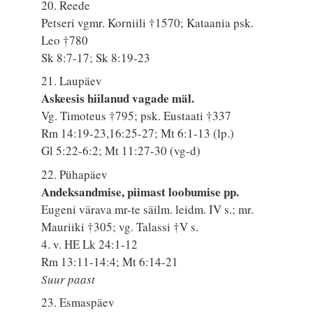
20. Reede
Petseri vgmr. Korniili †1570; Kataania psk.
Leo †780
Sk 8:7-17; Sk 8:19-23
21. Laupäev
Askeesis hiilanud vagade mäl.
Vg. Timoteus †795; psk. Eustaati †337
Rm 14:19-23,16:25-27; Mt 6:1-13 (lp.)
Gl 5:22-6:2; Mt 11:27-30 (vg-d)
22. Pühapäev
Andeksandmise, piimast loobumise pp.
Eugeni värava mr-te säilm. leidm. IV s.; mr.
Mauriiki †305; vg. Talassi †V s.
4. v. HE Lk 24:1-12
Rm 13:11-14:4; Mt 6:14-21
Suur paast
23. Esmaspäev