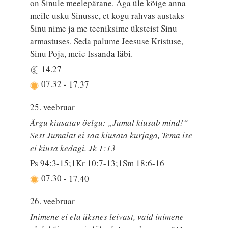
on Sinule meelepärane. Aga üle kõige anna
meile usku Sinusse, et kogu rahvas austaks
Sinu nime ja me teeniksime üksteist Sinu
armastuses. Seda palume Jeesuse Kristuse,
Sinu Poja, meie Issanda läbi.
14.27
07.32
-
17.37
25. veebruar
Ärgu kiusatav öelgu: „Jumal kiusab mind!“
Sest Jumalat ei saa kiusata kurjaga, Tema ise
ei kiusa kedagi. Jk 1:13
Ps 94:3-15;1Kr 10:7-13;1Sm 18:6-16
07.30
-
17.40
26. veebruar
Inimene ei ela üksnes leivast, vaid inimene