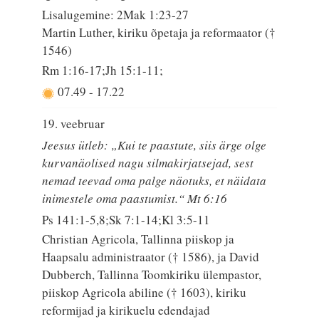
Lisalugemine: 2Mak 1:23-27
Martin Luther, kiriku õpetaja ja reformaator (†
1546)
Rm 1:16-17;Jh 15:1-11;
07.49
-
17.22
19. veebruar
Jeesus ütleb: „Kui te paastute, siis ärge olge
kurvanäolised nagu silmakirjatsejad, sest
nemad teevad oma palge näotuks, et näidata
inimestele oma paastumist.“ Mt 6:16
Ps 141:1-5,8;Sk 7:1-14;Kl 3:5-11
Christian Agricola, Tallinna piiskop ja
Haapsalu administraator († 1586), ja David
Dubberch, Tallinna Toomkiriku ülempastor,
piiskop Agricola abiline († 1603), kiriku
reformijad ja kirikuelu edendajad