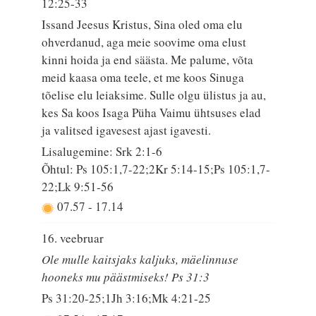
12:25-33
Issand Jeesus Kristus, Sina oled oma elu
ohverdanud, aga meie soovime oma elust
kinni hoida ja end säästa. Me palume, võta
meid kaasa oma teele, et me koos Sinuga
tõelise elu leiaksime. Sulle olgu ülistus ja au,
kes Sa koos Isaga Püha Vaimu ühtsuses elad
ja valitsed igavesest ajast igavesti.
Lisalugemine: Srk 2:1-6
Õhtul: Ps 105:1,7-22;2Kr 5:14-15;Ps 105:1,7-
22;Lk 9:51-56
07.57
-
17.14
16. veebruar
Ole mulle kaitsjaks kaljuks, mäelinnuse
hooneks mu päästmiseks! Ps 31:3
Ps 31:20-25;1Jh 3:16;Mk 4:21-25