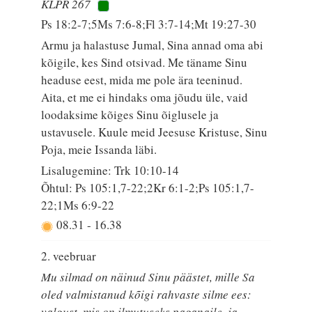
KLPR 267
Ps 18:2-7;5Ms 7:6-8;Fl 3:7-14;Mt 19:27-30
Armu ja halastuse Jumal, Sina annad oma abi
kõigile, kes Sind otsivad. Me täname Sinu
headuse eest, mida me pole ära teeninud.
Aita, et me ei hindaks oma jõudu üle, vaid
loodaksime kõiges Sinu õiglusele ja
ustavusele. Kuule meid Jeesuse Kristuse, Sinu
Poja, meie Issanda läbi.
Lisalugemine: Trk 10:10-14
Õhtul: Ps 105:1,7-22;2Kr 6:1-2;Ps 105:1,7-
22;1Ms 6:9-22
08.31
-
16.38
2. veebruar
Mu silmad on näinud Sinu päästet, mille Sa
oled valmistanud kõigi rahvaste silme ees:
valgust, mis on ilmutuseks paganaile, ja