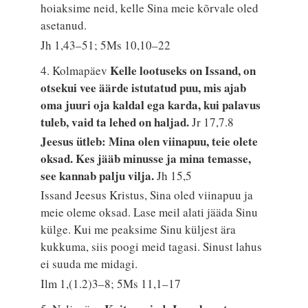
hoiaksime neid, kelle Sina meie kõrvale oled
asetanud.
Jh 1,43–51; 5Ms 10,10–22
Kelle lootuseks on Issand, on
4. Kolmapäev
otsekui vee äärde istutatud puu, mis ajab
oma juuri oja kaldal ega karda, kui palavus
tuleb, vaid ta lehed on haljad.
Jr 17,7.8
Jeesus ütleb: Mina olen viinapuu, teie olete
oksad. Kes jääb minusse ja mina temasse,
see kannab palju vilja.
Jh 15,5
Issand Jeesus Kristus, Sina oled viinapuu ja
meie oleme oksad. Lase meil alati jääda Sinu
külge. Kui me peaksime Sinu küljest ära
kukkuma, siis poogi meid tagasi. Sinust lahus
ei suuda me midagi.
Ilm 1,(1.2)3–8; 5Ms 11,1–17