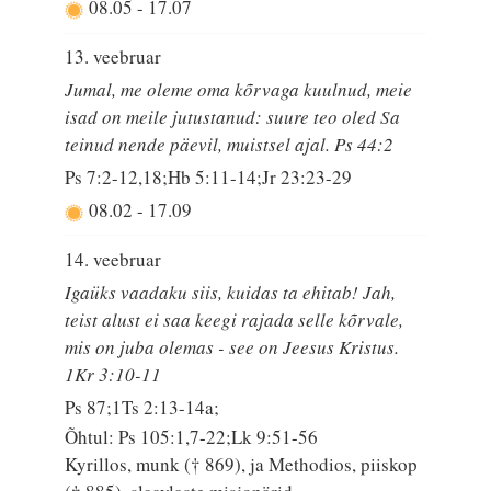
08.05
-
17.07
13. veebruar
Jumal, me oleme oma kõrvaga kuulnud, meie
isad on meile jutustanud: suure teo oled Sa
teinud nende päevil, muistsel ajal. Ps 44:2
Ps 7:2-12,18;Hb 5:11-14;Jr 23:23-29
08.02
-
17.09
14. veebruar
Igaüks vaadaku siis, kuidas ta ehitab! Jah,
teist alust ei saa keegi rajada selle kõrvale,
mis on juba olemas - see on Jeesus Kristus.
1Kr 3:10-11
Ps 87;1Ts 2:13-14a;
Õhtul: Ps 105:1,7-22;Lk 9:51-56
Kyrillos, munk († 869), ja Methodios, piiskop