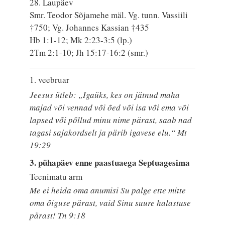
28. Laupäev
Smr. Teodor Sõjamehe mäl. Vg. tunn. Vassiili
†750; Vg. Johannes Kassian †435
Hb 1:1-12; Mk 2:23-3:5 (lp.)
2Tm 2:1-10; Jh 15:17-16:2 (smr.)
1. veebruar
Jeesus ütleb: „Igaüks, kes on jätnud maha
majad või vennad või õed või isa või ema või
lapsed või põllud minu nime pärast, saab nad
tagasi sajakordselt ja pärib igavese elu.“ Mt
19:29
3. pühapäev enne paastuaega Septuagesima
Teenimatu arm
Me ei heida oma anumisi Su palge ette mitte
oma õiguse pärast, vaid Sinu suure halastuse
pärast! Tn 9:18