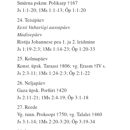
Smürna pskmr. Polikarp †167
Js 1:1-20; 1Ms 1:1-13; Õp 1:1-20
24. Teisipäev
Eesti Vabariigi aastapäev
Madisepäev
Ristija Johannese pea 1. ja 2. leidmine
Js 1:19-2:3; 1Ms 1:14-23; Õp 1:20-33
25. Kolmapäev
Konst. üpsk. Taraasi †806; vg. Erasm †IV s.
Js 2:3-11; 1Ms 1:24-2:3; Õp 2:1-22
26. Neljapäev
Gaza üpsk. Porfiiri †420
Js 2:11-21; 1Ms 2:4-19; Õp 3:1-18
27. Reede
Vg. tunn. Prokoopi †750; vg. Talalei †460
Js 3:1-14; 1Ms 2:20-3:20; Õp 3:19-34