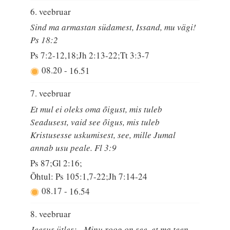
6. veebruar
Sind ma armastan südamest, Issand, mu vägi!
Ps 18:2
Ps 7:2-12,18;Jh 2:13-22;Tt 3:3-7
08.20
-
16.51
7. veebruar
Et mul ei oleks oma õigust, mis tuleb
Seadusest, vaid see õigus, mis tuleb
Kristusesse uskumisest, see, mille Jumal
annab usu peale. Fl 3:9
Ps 87;Gl 2:16;
Õhtul: Ps 105:1,7-22;Jh 7:14-24
08.17
-
16.54
8. veebruar
Jeesus ütles: „Minu roog on see, et ma teen