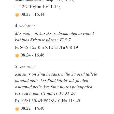
Js 52:7-10;Rm 10:11-15;
08.27
-
16.44
4. veebruar
Mis mulle oli kasuks, seda ma olen arvanud
kahjuks Kristuse pärast. Fl 3:7
Ps 80:5-15a;Rm 5:12-21;Tn 9:8-19
08.24
-
16.46
5. veebruar
Kui suur on Sinu headus, mille Sa oled tallele
pannud neile, kes Sind kardavad, ja oled
osutanud neile, kes Sinu juures pelgupaika
otsivad inimlaste nähes. Ps 31:20
Ps 105:1,39-45;Ef 2:8-10;Ho 11:1-9
08.22
-
16.49