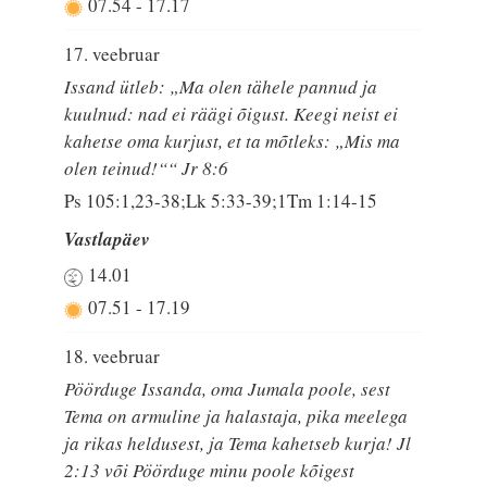
07.54
-
17.17
17. veebruar
Issand ütleb: „Ma olen tähele pannud ja
kuulnud: nad ei räägi õigust. Keegi neist ei
kahetse oma kurjust, et ta mõtleks: „Mis ma
olen teinud!““ Jr 8:6
Ps 105:1,23-38;Lk 5:33-39;1Tm 1:14-15
Vastlapäev
14.01
07.51
-
17.19
18. veebruar
Pöörduge Issanda, oma Jumala poole, sest
Tema on armuline ja halastaja, pika meelega
ja rikas heldusest, ja Tema kahetseb kurja! Jl
2:13 või Pöörduge minu poole kõigest