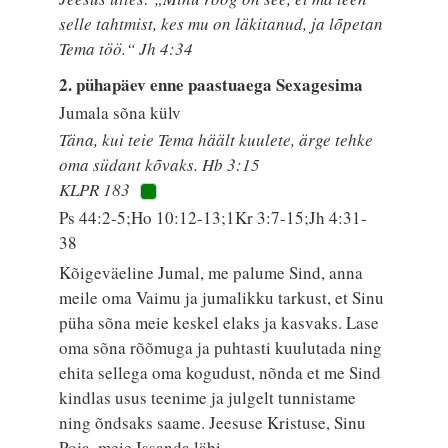
selle tahtmist, kes mu on läkitanud, ja lõpetan
Tema töö.“ Jh 4:34
2. pühapäev enne paastuaega Sexagesima
Jumala sõna külv
Täna, kui teie Tema häält kuulete, ärge tehke
oma südant kõvaks. Hb 3:15
KLPR 183
Ps 44:2-5;Ho 10:12-13;1Kr 3:7-15;Jh 4:31-
38
Kõigeväeline Jumal, me palume Sind, anna
meile oma Vaimu ja jumalikku tarkust, et Sinu
püha sõna meie keskel elaks ja kasvaks. Lase
oma sõna rõõmuga ja puhtasti kuulutada ning
ehita sellega oma kogudust, nõnda et me Sind
kindlas usus teenime ja julgelt tunnistame
ning õndsaks saame. Jeesuse Kristuse, Sinu
Poja, meie Issanda läbi.