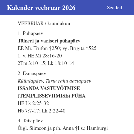
Kalender veebruar 2026
Seaded
VEEBRUAR / küünlakuu
1. Pühapäev
Tölneri ja variseri pühapäev
EP. Mr. Triifon †250; vg. Brigita †525
1. v. HE Mt 28:16-20
2Tm 3:10-15; Lk 18:10-14
2. Esmaspäev
Küünlapäev, Tartu rahu aastapäev
ISSANDA VASTUVÕTMISE
(TEMPLISSEVIIMISE) PÜHA
HE Lk 2:25-32
Hb 7:7-17; Lk 2:22-40
3. Teisipäev
Õigl. Siimeon ja prh. Anna †I s.; Hamburgi