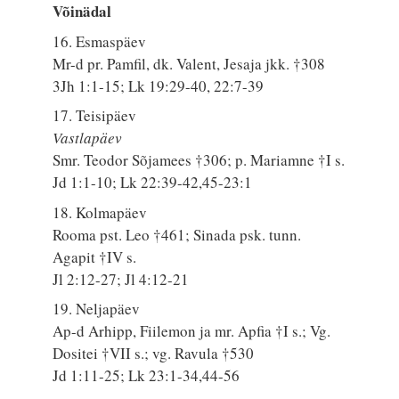
Võinädal
16. Esmaspäev
Mr-d pr. Pamfil, dk. Valent, Jesaja jkk. †308
3Jh 1:1-15; Lk 19:29-40, 22:7-39
17. Teisipäev
Vastlapäev
Smr. Teodor Sõjamees †306; p. Mariamne †I s.
Jd 1:1-10; Lk 22:39-42,45-23:1
18. Kolmapäev
Rooma pst. Leo †461; Sinada psk. tunn.
Agapit †IV s.
Jl 2:12-27; Jl 4:12-21
19. Neljapäev
Ap-d Arhipp, Fiilemon ja mr. Apfia †I s.; Vg.
Dositei †VII s.; vg. Ravula †530
Jd 1:11-25; Lk 23:1-34,44-56