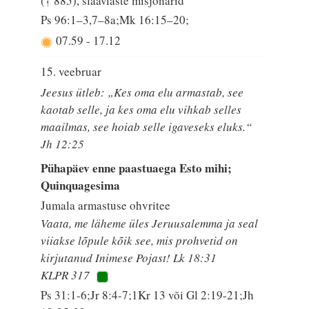
(† 885), slaavlaste misjonärid
Ps 96:1–3,7–8a;Mk 16:15–20;
07.59
-
17.12
15. veebruar
Jeesus ütleb: „Kes oma elu armastab, see
kaotab selle, ja kes oma elu vihkab selles
maailmas, see hoiab selle igaveseks eluks.“
Jh 12:25
Pühapäev enne paastuaega Esto mihi;
Quinquagesima
Jumala armastuse ohvritee
Vaata, me läheme üles Jeruusalemma ja seal
viiakse lõpule kõik see, mis prohvetid on
kirjutanud Inimese Pojast! Lk 18:31
KLPR 317
Ps 31:1-6;Jr 8:4-7;1Kr 13 või Gl 2:19-21;Jh