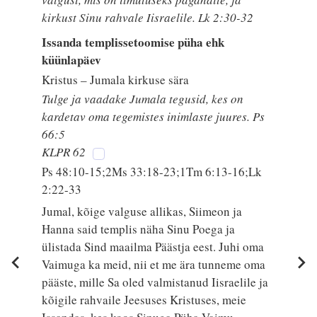
kirkust Sinu rahvale Iisraelile. Lk 2:30-32
Issanda templissetoomise püha ehk
küünlapäev
Kristus – Jumala kirkuse sära
Tulge ja vaadake Jumala tegusid, kes on
kardetav oma tegemistes inimlaste juures. Ps
66:5
KLPR 62
Ps 48:10-15;2Ms 33:18-23;1Tm 6:13-16;Lk
2:22-33
Jumal, kõige valguse allikas, Siimeon ja
Hanna said templis näha Sinu Poega ja
ülistada Sind maailma Päästja eest. Juhi oma
Vaimuga ka meid, nii et me ära tunneme oma
pääste, mille Sa oled valmistanud Iisraelile ja
kõigile rahvaile Jeesuses Kristuses, meie