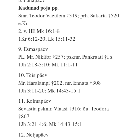
Kadunud poja pp.
Smr. Teodor Väeülem †319; prh. Sakaria †520
e.Kr.
2. v. HE Mk 16:1-8
1Kr 6:12-20; Lk 15:11-32
9. Esmaspäev
PL. Mr. Nikifor †257; pskmr. Pankraati †I s.
1Jh 2:18-3:10; Mk 11:1-11
10. Teisipäev
Mr. Haralampi †202; mr. Ennata †308
1Jh 3:11-20; Mk 14:43-15:1
11. Kolmapäev
Sevastia pskmr. Vlaasi †316; õu. Teodora
†867
1Jh 3:21-4:6; Mk 14:43-15:1
12. Neljapäev