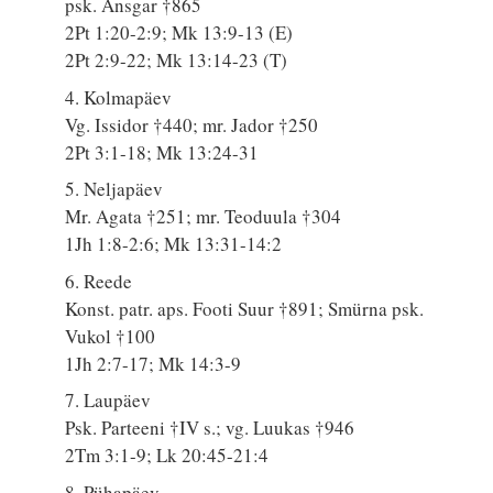
psk. Ansgar †865
2Pt 1:20-2:9; Mk 13:9-13 (E)
2Pt 2:9-22; Mk 13:14-23 (T)
4. Kolmapäev
Vg. Issidor †440; mr. Jador †250
2Pt 3:1-18; Mk 13:24-31
5. Neljapäev
Mr. Agata †251; mr. Teoduula †304
1Jh 1:8-2:6; Mk 13:31-14:2
6. Reede
Konst. patr. aps. Footi Suur †891; Smürna psk.
Vukol †100
1Jh 2:7-17; Mk 14:3-9
7. Laupäev
Psk. Parteeni †IV s.; vg. Luukas †946
2Tm 3:1-9; Lk 20:45-21:4
8. Pühapäev