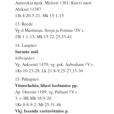
Antiookia üpsk. Meleeti †381; Kiievi metr.
Aleksei †1387
1Jh 4:20-5:21; Mk 15:1-15
13. Reede
Vg-d Martinian, Sooja ja Fotiina †IV s.
2Jh 1:1-13; Mk 15:22-25,33-41
14. Laupäev
Surnute mäl.
Sõbrapäev
Vg. Auksenti †470; vg. psk. Aabraham †V s.
1Kr 10:23-28; Lk 21:8-9,25-27,33-36
15. Pühapäev
Viimsekohtu, lihast loobumise pp.
Ap. Onesim †109; vg. Pafnuti †V s.
3. v. HE Mk 16:9-20
1Kr 8:8-9:2; Mt 25:31-46
Vkj. Issanda vastuvõtmise p.