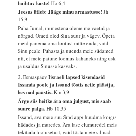
haihtuv kaste!
Ho 6,4
Jeesus ütleb: Jääge minu armastusse!
Jh
15,9
Püha Jumal, inimestena oleme me väetid ja
nõrgad. Ometi oled Sina suur ja vägev. Õpeta
meid panema oma lootust mitte enda, vaid
Sinu peale. Puhasta ja uuenda meie südamed
nii, et meie patune loomus kahaneks ning usk
ja usaldus Sinusse kasvaks.
Iisraeli lapsed kisendasid
2. Esmaspäev
Issanda poole ja Issand tõstis neile päästja,
kes nad päästis.
Km 3,9
Ärge siis heitke ära oma julgust, mis saab
suure palga.
Hb 10,35
Issand, ava meie suu Sind appi hüüdma kõigis
hädades ja muredes. Ära lase elumuredel meis
tekitada lootusetust, vaid tõsta meie silmad