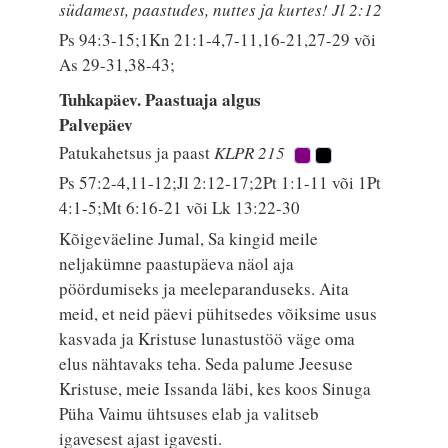
südamest, paastudes, nuttes ja kurtes! Jl 2:12
Ps 94:3-15;1Kn 21:1-4,7-11,16-21,27-29 või
As 29-31,38-43;
Tuhkapäev. Paastuaja algus
Palvepäev
Patukahetsus ja paast
KLPR 215
Ps 57:2-4,11-12;Jl 2:12-17;2Pt 1:1-11 või 1Pt
4:1-5;Mt 6:16-21 või Lk 13:22-30
Kõigeväeline Jumal, Sa kingid meile
neljakümne paastupäeva näol aja
pöördumiseks ja meeleparanduseks. Aita
meid, et neid päevi pühitsedes võiksime usus
kasvada ja Kristuse lunastustöö väge oma
elus nähtavaks teha. Seda palume Jeesuse
Kristuse, meie Issanda läbi, kes koos Sinuga
Püha Vaimu ühtsuses elab ja valitseb
igavesest ajast igavesti.