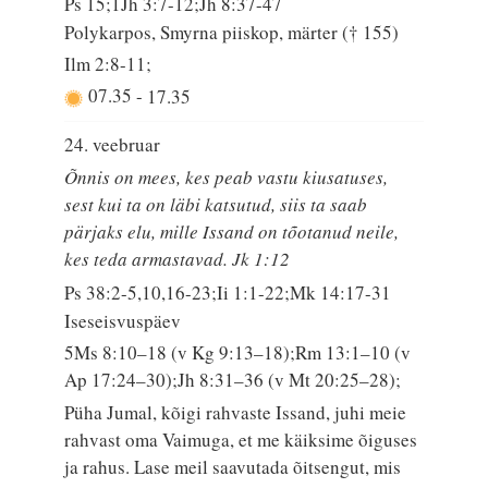
Ps 15;1Jh 3:7-12;Jh 8:37-47
Polykarpos, Smyrna piiskop, märter († 155)
Ilm 2:8-11;
07.35
-
17.35
24. veebruar
Õnnis on mees, kes peab vastu kiusatuses,
sest kui ta on läbi katsutud, siis ta saab
pärjaks elu, mille Issand on tõotanud neile,
kes teda armastavad. Jk 1:12
Ps 38:2-5,10,16-23;Ii 1:1-22;Mk 14:17-31
Iseseisvuspäev
5Ms 8:10–18 (v Kg 9:13–18);Rm 13:1–10 (v
Ap 17:24–30);Jh 8:31–36 (v Mt 20:25–28);
Püha Jumal, kõigi rahvaste Issand, juhi meie
rahvast oma Vaimuga, et me käiksime õiguses
ja rahus. Lase meil saavutada õitsengut, mis