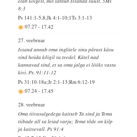
elab kõigest, mis lähtub Issanda suust. 5Ms
8:3
Ps 141:1-5,8;Jk 4:1-10;1Ts 3:1-13
07.27
-
17.42
27. veebruar
Issand annab oma inglitele sinu pärast käsu
sind hoida kõigil su teedel. Kätel nad
kannavad sind, et sa oma jalga ei lööks vastu
kivi. Ps. 91:11-12
Ps 31:10-18a;Jr 2:1-13;Rm 6:12-19
07.24
-
17.45
28. veebruar
Oma tiivasulgedega kaitseb Ta sind ja Tema
tiibade all sa leiad varju; Tema tõde on kilp
ja kaitsevall. Ps 91:4