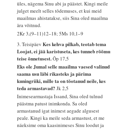
üles, nägema Sinu abi ja päästet. Kingi meile
julget meelt selles tõdemuses, et kui meid
maailmas ahistatakse, siis Sina oled maailma
ära võitnud.
2Kr 3,(9–11)12–18; 5Ms 10,1–9
Kes kehva pilkab, teotab tema
3. Teisipäev
Loojat, ei jää karistuseta, kes tunneb rõõmu
teise õnnetusest.
Õp 17,5
Eks ole Jumal selle maailma vaesed valinud
saama usu läbi rikasteks ja pärima
kuningriiki, mille ta on tõotanud neile, kes
teda armastavad?
Jk 2,5
Inimesearmastaja Issand, Sina oled tulnud
päästma patust inimkonda. Sa oled
armastanud igat inimest aegade algusest
peale. Kingi ka meile seda armastust, et me
näeksime oma kaasinimeses Sinu loodut ja