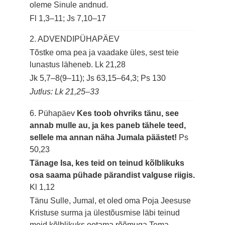
oleme Sinule andnud.
Fl 1,3–11; Js 7,10–17
2. ADVENDIPÜHAPÄEV
Tõstke oma pea ja vaadake üles, sest teie
lunastus läheneb.
Lk 21,28
Jk 5,7–8(9–11); Js 63,15–64,3; Ps 130
Jutlus: Lk 21,25–33
6. Pühapäev
Kes toob ohvriks tänu, see
annab mulle au, ja kes paneb tähele teed,
sellele ma annan näha Jumala päästet!
Ps
50,23
Tänage Isa, kes teid on teinud kõlblikuks
osa saama pühade pärandist valguse riigis.
Kl 1,12
Tänu Sulle, Jumal, et oled oma Poja Jeesuse
Kristuse surma ja ülestõusmise läbi teinud
meid kõlblikuks ootama rõõmuga Tema