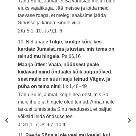
Tänu Sulle, Jumal, et Sa varustad meid kõige
eluks vajalikuga. Jää meisse ja toida meid
taevase roaga, et meiegi saaksime jääda
Sinusse ja kanda Sinule vilja.
2Kr 5,1–10; Js 9,1–6
10. Neljapäev
Tulge, kuulge kõik, kes
kardate Jumalat, ma jutustan, mis tema on
teinud mu hingele.
Ps 66,16
Maarja ütles: Vaata, nüüdsest peale
kiidavad mind õndsaks kõik sugupõlved,
sest mulle on suuri asju teinud Vägev, ja
püha on tema nimi.
Lk 1,48–49
Tänu Sulle, Jumal, kõige hea eest, mis Sa
meie ihule ja hingele oled teinud. Anna meile
tarkust tunnistada Sinu headusest, et paljud
võiksid leida õndsuse tee.
Jr 31,1–7; Js 9,7–10,4
11. Reede
Sõna ei ole veel mu keelel, kui