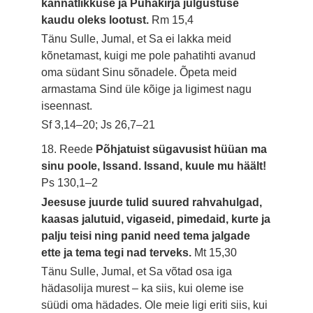
kannatlikkuse ja Pühakirja julgustuse
kaudu oleks lootust.
Rm 15,4
Tänu Sulle, Jumal, et Sa ei lakka meid
kõnetamast, kuigi me pole pahatihti avanud
oma südant Sinu sõnadele. Õpeta meid
armastama Sind üle kõige ja ligimest nagu
iseennast.
Sf 3,14–20; Js 26,7–21
18. Reede
Põhjatuist sügavusist hüüan ma
sinu poole, Issand. Issand, kuule mu häält!
Ps 130,1–2
Jeesuse juurde tulid suured rahvahulgad,
kaasas jalutuid, vigaseid, pimedaid, kurte ja
palju teisi ning panid need tema jalgade
ette ja tema tegi nad terveks.
Mt 15,30
Tänu Sulle, Jumal, et Sa võtad osa iga
hädasolija murest – ka siis, kui oleme ise
süüdi oma hädades. Ole meie ligi eriti siis, kui