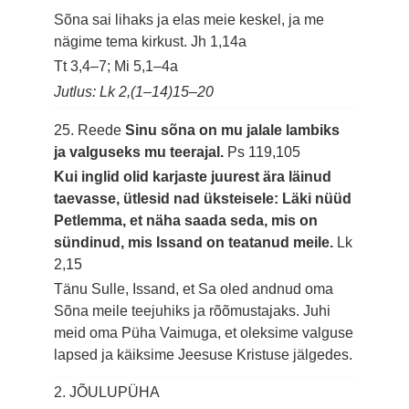
Sõna sai lihaks ja elas meie keskel, ja me
nägime tema kirkust.
Jh 1,14a
Tt 3,4–7; Mi 5,1–4a
Jutlus: Lk 2,(1–14)15–20
25. Reede
Sinu sõna on mu jalale lambiks
ja valguseks mu teerajal.
Ps 119,105
Kui inglid olid karjaste juurest ära läinud
taevasse, ütlesid nad üksteisele: Läki nüüd
Petlemma, et näha saada seda, mis on
sündinud, mis Issand on teatanud meile.
Lk
2,15
Tänu Sulle, Issand, et Sa oled andnud oma
Sõna meile teejuhiks ja rõõmustajaks. Juhi
meid oma Püha Vaimuga, et oleksime valguse
lapsed ja käiksime Jeesuse Kristuse jälgedes.
2. JÕULUPÜHA