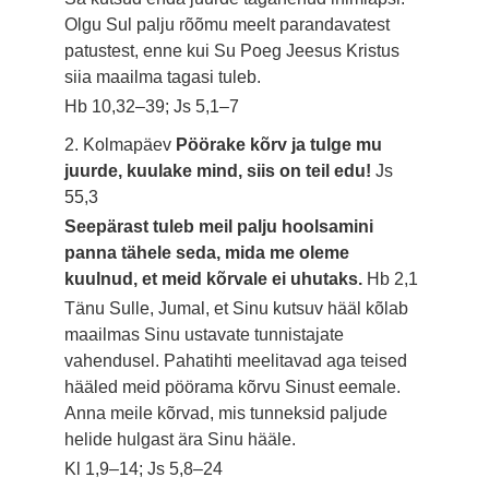
Olgu Sul palju rõõmu meelt parandavatest
patustest, enne kui Su Poeg Jeesus Kristus
siia maailma tagasi tuleb.
Hb 10,32–39; Js 5,1–7
2. Kolmapäev
Pöörake kõrv ja tulge mu
juurde, kuulake mind, siis on teil edu!
Js
55,3
Seepärast tuleb meil palju hoolsamini
panna tähele seda, mida me oleme
kuulnud, et meid kõrvale ei uhutaks.
Hb 2,1
Tänu Sulle, Jumal, et Sinu kutsuv hääl kõlab
maailmas Sinu ustavate tunnistajate
vahendusel. Pahatihti meelitavad aga teised
hääled meid pöörama kõrvu Sinust eemale.
Anna meile kõrvad, mis tunneksid paljude
helide hulgast ära Sinu hääle.
Kl 1,9–14; Js 5,8–24