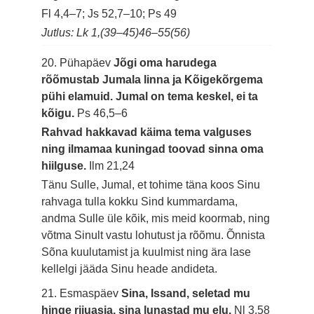
Fl 4,4–7; Js 52,7–10; Ps 49
Jutlus: Lk 1,(39–45)46–55(56)
20. Pühapäev
Jõgi oma harudega
rõõmustab Jumala linna ja Kõigekõrgema
pühi elamuid. Jumal on tema keskel, ei ta
kõigu.
Ps 46,5–6
Rahvad hakkavad käima tema valguses
ning ilmamaa kuningad toovad sinna oma
hiilguse.
Ilm 21,24
Tänu Sulle, Jumal, et tohime täna koos Sinu
rahvaga tulla kokku Sind kummardama,
andma Sulle üle kõik, mis meid koormab, ning
võtma Sinult vastu lohutust ja rõõmu. Õnnista
Sõna kuulutamist ja kuulmist ning ära lase
kellelgi jääda Sinu heade andideta.
21. Esmaspäev
Sina, Issand, seletad mu
hinge riiuasja, sina lunastad mu elu.
Nl 3,58