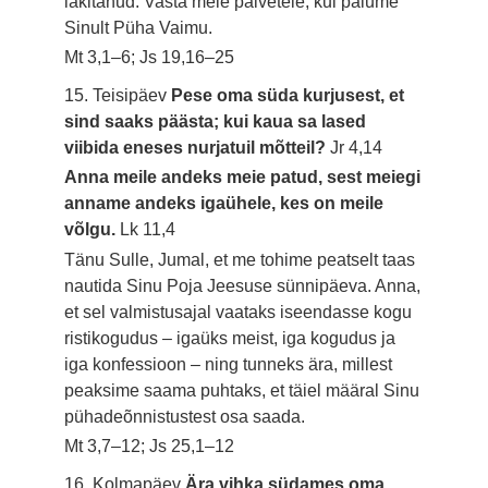
läkitanud. Vasta meie palvetele, kui palume
Sinult Püha Vaimu.
Mt 3,1–6; Js 19,16–25
15. Teisipäev
Pese oma süda kurjusest, et
sind saaks päästa; kui kaua sa lased
viibida eneses nurjatuil mõtteil?
Jr 4,14
Anna meile andeks meie patud, sest meiegi
anname andeks igaühele, kes on meile
võlgu.
Lk 11,4
Tänu Sulle, Jumal, et me tohime peatselt taas
nautida Sinu Poja Jeesuse sünnipäeva. Anna,
et sel valmistusajal vaataks iseendasse kogu
ristikogudus – igaüks meist, iga kogudus ja
iga konfessioon – ning tunneks ära, millest
peaksime saama puhtaks, et täiel määral Sinu
pühadeõnnistustest osa saada.
Mt 3,7–12; Js 25,1–12
16. Kolmapäev
Ära vihka südames oma