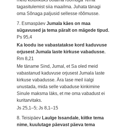
tagasitulemist siia maailma. Juhata tänagi
oma Sõnaga paljusid sellesse rõõmusse.
7. Esmaspäev
Jumala käes on maa
sügavused ja tema päralt on mägede tipud.
Ps 95,4
Ka loodu ise vabastatakse kord kaduvuse
orjusest Jumala laste kirkuse vabadusse.
Rm 8,21
Me täname Sind, Jumal, et Sa oled meid
vabastanud kaduvuse orjusest Jumala laste
kirkuse vabadusse. Ära lase meil iialgi
unustada, mida selle vabaduse kinkimine
Sinule maksma läks, et me oma vabadust ei
kuritarvitaks.
Js 25,1–5; Js 8,1–15
8. Teisipäev
Laulge Issandale, kiitke tema
nime, kuulutage päevast päeva tema