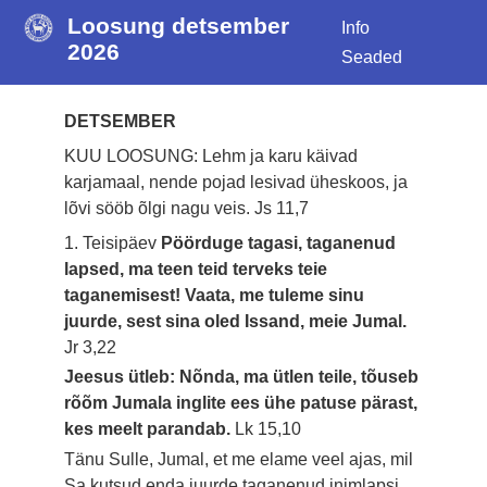
Loosung detsember
Info
2026
Seaded
DETSEMBER
KUU LOOSUNG: Lehm ja karu käivad
karjamaal, nende pojad lesivad üheskoos, ja
lõvi sööb õlgi nagu veis.
Js 11,7
1. Teisipäev
Pöörduge tagasi, taganenud
lapsed, ma teen teid terveks teie
taganemisest! Vaata, me tuleme sinu
juurde, sest sina oled Issand, meie Jumal.
Jr 3,22
Jeesus ütleb: Nõnda, ma ütlen teile, tõuseb
rõõm Jumala inglite ees ühe patuse pärast,
kes meelt parandab.
Lk 15,10
Tänu Sulle, Jumal, et me elame veel ajas, mil
Sa kutsud enda juurde taganenud inimlapsi.