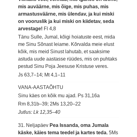
mis auväärne, mis õige, mis puhas, mis
armastusväärne, mis ülendav, ja kui miski
on vooruslik ja kui miski on kiidetav, seda
arvestage!
Fl 4,8
Tänu Sulle, Jumal, kõigi hoiatuste eest, mida
me Sinu Sõnast leiame. Kõrvalda meie elust
kõik, mis meid Sinust lahutab, et saaksime
astuda uude aastasse rüüdes, mis on puhtaks
pestud Sinu Poja Jeesuse Kristuse veres.
Js 63,7–14; Mt 4,1–11
VANA-AASTAÕHTU
Sinu käes on kõik mu ajad.
Ps 31,16a
Rm 8,31b–39; 2Ms 13,20–22
Jutlus: Lk 12,35–40
31. Neljapäev
Pea Issanda, oma Jumala
käske, käies tema teedel ja kartes teda.
5Ms