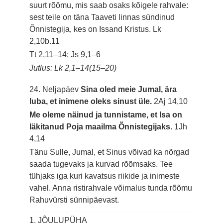
suurt rõõmu, mis saab osaks kõigele rahvale:
sest teile on täna Taaveti linnas sündinud
Õnnistegija, kes on Issand Kristus.
Lk
2,10b.11
Tt 2,11–14; Js 9,1–6
Jutlus: Lk 2,1–14(15–20)
24. Neljapäev
Sina oled meie Jumal, ära
luba, et inimene oleks sinust üle.
2Aj 14,10
Me oleme näinud ja tunnistame, et Isa on
läkitanud Poja maailma Õnnistegijaks.
1Jh
4,14
Tänu Sulle, Jumal, et Sinus võivad ka nõrgad
saada tugevaks ja kurvad rõõmsaks. Tee
tühjaks iga kuri kavatsus riikide ja inimeste
vahel. Anna ristirahvale võimalus tunda rõõmu
Rahuvürsti sünnipäevast.
1. JÕULUPÜHA