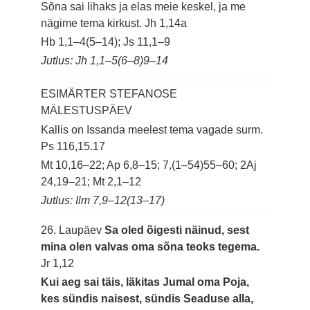
Sõna sai lihaks ja elas meie keskel, ja me
nägime tema kirkust.
Jh 1,14a
Hb 1,1–4(5–14); Js 11,1–9
Jutlus: Jh 1,1–5(6–8)9–14
ESIMÄRTER STEFANOSE
MÄLESTUSPÄEV
Kallis on Issanda meelest tema vagade surm.
Ps 116,15.17
Mt 10,16–22; Ap 6,8–15; 7,(1–54)55–60; 2Aj
24,19–21; Mt 2,1–12
Jutlus: Ilm 7,9–12(13–17)
26. Laupäev
Sa oled õigesti näinud, sest
mina olen valvas oma sõna teoks tegema.
Jr 1,12
Kui aeg sai täis, läkitas Jumal oma Poja,
kes sündis naisest, sündis Seaduse alla,