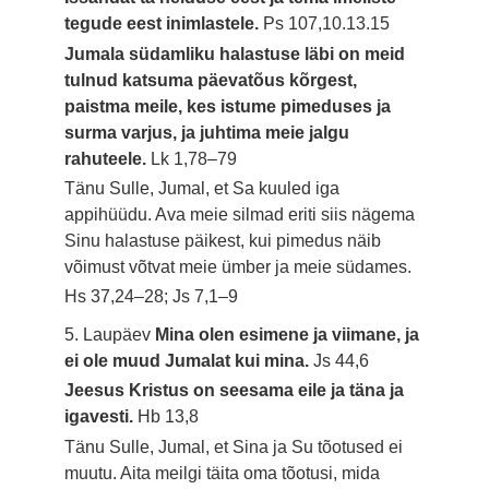
tegude eest inimlastele.
Ps 107,10.13.15
Jumala südamliku halastuse läbi on meid
tulnud katsuma päevatõus kõrgest,
paistma meile, kes istume pimeduses ja
surma varjus, ja juhtima meie jalgu
rahuteele.
Lk 1,78–79
Tänu Sulle, Jumal, et Sa kuuled iga
appihüüdu. Ava meie silmad eriti siis nägema
Sinu halastuse päikest, kui pimedus näib
võimust võtvat meie ümber ja meie südames.
Hs 37,24–28; Js 7,1–9
5. Laupäev
Mina olen esimene ja viimane, ja
ei ole muud Jumalat kui mina.
Js 44,6
Jeesus Kristus on seesama eile ja täna ja
igavesti.
Hb 13,8
Tänu Sulle, Jumal, et Sina ja Su tõotused ei
muutu. Aita meilgi täita oma tõotusi, mida