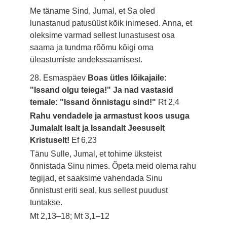
Me täname Sind, Jumal, et Sa oled
lunastanud patusüüst kõik inimesed. Anna, et
oleksime varmad sellest lunastusest osa
saama ja tundma rõõmu kõigi oma
üleastumiste andekssaamisest.
28. Esmaspäev
Boas ütles lõikajaile:
"Issand olgu teiega!" Ja nad vastasid
temale: "Issand õnnistagu sind!"
Rt 2,4
Rahu vendadele ja armastust koos usuga
Jumalalt Isalt ja Issandalt Jeesuselt
Kristuselt!
Ef 6,23
Tänu Sulle, Jumal, et tohime üksteist
õnnistada Sinu nimes. Õpeta meid olema rahu
tegijad, et saaksime vahendada Sinu
õnnistust eriti seal, kus sellest puudust
tuntakse.
Mt 2,13–18; Mt 3,1–12