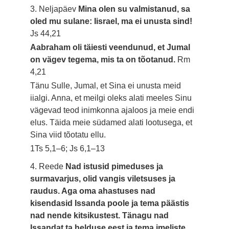
3. Neljapäev
Mina olen su valmistanud, sa
oled mu sulane: Iisrael, ma ei unusta sind!
Js 44,21
Aabraham oli täiesti veendunud, et Jumal
on vägev tegema, mis ta on tõotanud.
Rm
4,21
Tänu Sulle, Jumal, et Sina ei unusta meid
iialgi. Anna, et meilgi oleks alati meeles Sinu
vägevad teod inimkonna ajaloos ja meie endi
elus. Täida meie südamed alati lootusega, et
Sina viid tõotatu ellu.
1Ts 5,1–6; Js 6,1–13
4. Reede
Nad istusid pimeduses ja
surmavarjus, olid vangis viletsuses ja
raudus. Aga oma ahastuses nad
kisendasid Issanda poole ja tema päästis
nad nende kitsikustest. Tänagu nad
Issandat ta helduse eest ja tema imeliste