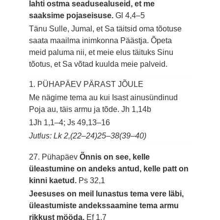
lahti ostma seadusealuseid, et me
saaksime pojaseisuse.
Gl 4,4–5
Tänu Sulle, Jumal, et Sa täitsid oma tõotuse
saata maailma inimkonna Päästja. Õpeta
meid paluma nii, et meie elus täituks Sinu
tõotus, et Sa võtad kuulda meie palveid.
1. PÜHAPÄEV PÄRAST JÕULE
Me nägime tema au kui Isast ainusündinud
Poja au, täis armu ja tõde.
Jh 1,14b
1Jh 1,1–4; Js 49,13–16
Jutlus: Lk 2,(22–24)25–38(39–40)
27. Pühapäev
Õnnis on see, kelle
üleastumine on andeks antud, kelle patt on
kinni kaetud.
Ps 32,1
Jeesuses on meil lunastus tema vere läbi,
üleastumiste andekssaamine tema armu
rikkust mööda.
Ef 1,7