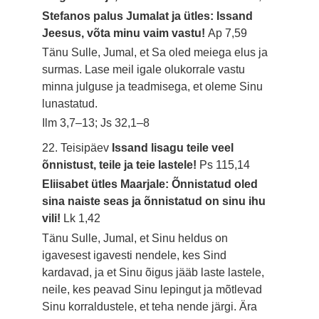
Stefanos palus Jumalat ja ütles: Issand
Jeesus, võta minu vaim vastu!
Ap 7,59
Tänu Sulle, Jumal, et Sa oled meiega elus ja
surmas. Lase meil igale olukorrale vastu
minna julguse ja teadmisega, et oleme Sinu
lunastatud.
Ilm 3,7–13; Js 32,1–8
22. Teisipäev
Issand lisagu teile veel
õnnistust, teile ja teie lastele!
Ps 115,14
Eliisabet ütles Maarjale: Õnnistatud oled
sina naiste seas ja õnnistatud on sinu ihu
vili!
Lk 1,42
Tänu Sulle, Jumal, et Sinu heldus on
igavesest igavesti nendele, kes Sind
kardavad, ja et Sinu õigus jääb laste lastele,
neile, kes peavad Sinu lepingut ja mõtlevad
Sinu korraldustele, et teha nende järgi. Ära