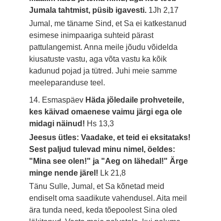
Jumala tahtmist, püsib igavesti.
1Jh 2,17
Jumal, me täname Sind, et Sa ei katkestanud
esimese inimpaariga suhteid pärast
pattulangemist. Anna meile jõudu võidelda
kiusatuste vastu, aga võta vastu ka kõik
kadunud pojad ja tütred. Juhi meie samme
meeleparanduse teel.
14. Esmaspäev
Häda jõledaile prohveteile,
kes käivad omaenese vaimu järgi ega ole
midagi näinud!
Hs 13,3
Jeesus ütles: Vaadake, et teid ei eksitataks!
Sest paljud tulevad minu nimel, öeldes:
"Mina see olen!" ja "Aeg on lähedal!" Ärge
minge nende järel!
Lk 21,8
Tänu Sulle, Jumal, et Sa kõnetad meid
endiselt oma saadikute vahendusel. Aita meil
ära tunda need, keda tõepoolest Sina oled