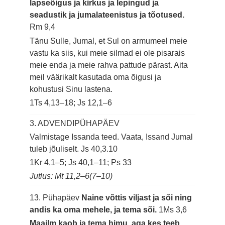
lapseõigus ja kirkus ja lepingud ja
seadustik ja jumalateenistus ja tõotused.
Rm 9,4
Tänu Sulle, Jumal, et Sul on armumeel meie
vastu ka siis, kui meie silmad ei ole pisarais
meie enda ja meie rahva pattude pärast. Aita
meil väärikalt kasutada oma õigusi ja
kohustusi Sinu lastena.
1Ts 4,13–18; Js 12,1–6
3. ADVENDIPÜHAPÄEV
Valmistage Issanda teed. Vaata, Issand Jumal
tuleb jõuliselt.
Js 40,3.10
1Kr 4,1–5; Js 40,1–11; Ps 33
Jutlus: Mt 11,2–6(7–10)
13. Pühapäev
Naine võttis viljast ja sõi ning
andis ka oma mehele, ja tema sõi.
1Ms 3,6
Maailm kaob ja tema himu, aga kes teeb