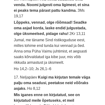
venda. Noomi julgesti oma ligimest, et sina
ei peaks tema pärast pattu kandma.
3Ms
19,17
Lõppeks, vennad, olge rõõmsad! Seadke
oma asjad korda, laske endid julgustada,
olge üksmeelsed, pidage rahu!
2Kr 13,11
Jumal, me täname Sind ristikoguduse eest,
milles tohime end tunda kui vennad ja õed.
Anna oma Püha Vaimu juhtimist, et aegsasti
saaks kõrvaldatud iga kibe juur, mis võib
rikkuda armastust ja üksmeelt.
Ho 14,2–10; Js 26,1–6
17. Neljapäev
Kuigi ma kirjutan temale väga
palju oma seadusi, peetakse neid võõraks
asjaks.
Ho 8,12
Mis iganes enne on kirjutatud, see on
kirjutatud meile õpetuseks, et meil