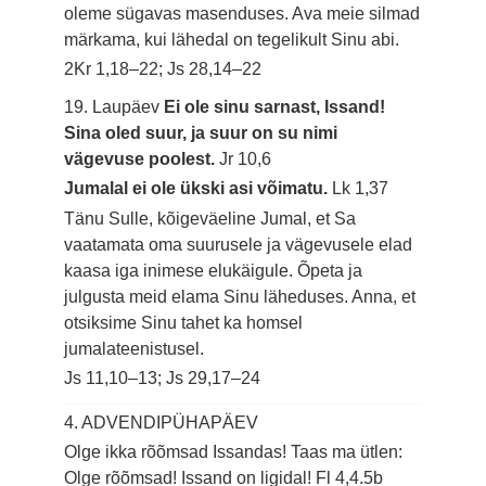
oleme sügavas masenduses. Ava meie silmad
märkama, kui lähedal on tegelikult Sinu abi.
2Kr 1,18–22; Js 28,14–22
19. Laupäev
Ei ole sinu sarnast, Issand!
Sina oled suur, ja suur on su nimi
vägevuse poolest.
Jr 10,6
Jumalal ei ole ükski asi võimatu.
Lk 1,37
Tänu Sulle, kõigeväeline Jumal, et Sa
vaatamata oma suurusele ja vägevusele elad
kaasa iga inimese elukäigule. Õpeta ja
julgusta meid elama Sinu läheduses. Anna, et
otsiksime Sinu tahet ka homsel
jumalateenistusel.
Js 11,10–13; Js 29,17–24
4. ADVENDIPÜHAPÄEV
Olge ikka rõõmsad Issandas! Taas ma ütlen:
Olge rõõmsad! Issand on ligidal!
Fl 4,4.5b