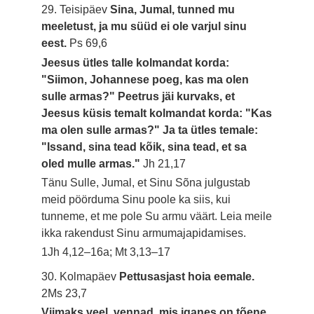
29. Teisipäev
Sina, Jumal, tunned mu
meeletust, ja mu süüd ei ole varjul sinu
eest.
Ps 69,6
Jeesus ütles talle kolmandat korda:
"Siimon, Johannese poeg, kas ma olen
sulle armas?" Peetrus jäi kurvaks, et
Jeesus küsis temalt kolmandat korda: "Kas
ma olen sulle armas?" Ja ta ütles temale:
"Issand, sina tead kõik, sina tead, et sa
oled mulle armas."
Jh 21,17
Tänu Sulle, Jumal, et Sinu Sõna julgustab
meid pöörduma Sinu poole ka siis, kui
tunneme, et me pole Su armu väärt. Leia meile
ikka rakendust Sinu armumajapidamises.
1Jh 4,12–16a; Mt 3,13–17
30. Kolmapäev
Pettusasjast hoia eemale.
2Ms 23,7
Viimaks veel, vennad, mis iganes on tõene,