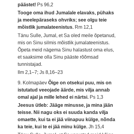
päästet!
Ps 96,2
Tooge oma ihud Jumalale elavaks, pühaks
ja meelepäraseks ohvriks; see olgu teie
mõistlik jumalateenistus.
Rm 12,1
Tänu Sulle, Jumal, et Sa oled meile õpetanud,
mis on Sinu silmis mõistlik jumalateenistus.
Õpeta meid nägema Sinu halastust oma elus,
et saaksime olla Sinu pääste rõõmsad
tunnistajad.
Ilm 2,1–7; Js 8,16–23
9. Kolmapäev
Õige on otsekui puu, mis on
istutatud veeojade äärde, mis vilja annab
omal ajal ja mille lehed ei närtsi.
Ps 1,3
Jeesus ütleb: Jääge minusse, ja mina jään
teisse. Nii nagu oks ei suuda kanda vilja
omaette, kui ta ei jää viinapuu külge, nõnda
ka teie, kui te ei jää minu külge.
Jh 15,4