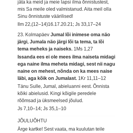
jäta ka meid ja meie lapsi ilma õnnistustest,
mis Sa meile oled valmistanud. Aita meil olla
Sinu õnnistuste väärilised!
Ilm 22,(12–14)16.17.20.21; Js 33,17–24
23. Kolmapäev
Jumal lõi inimese oma näo
järgi, Jumala näo järgi lõi ta tema, ta lõi
tema meheks ja naiseks.
1Ms 1,27
Issanda ees ei ole mees ilma naiseta midagi
ega naine ilma meheta midagi, sest nii nagu
naine on mehest, nõnda on ka mees naise
läbi, aga kõik on Jumalast.
1Kr 11,11–12
Tänu Sulle, Jumal, abieluanni eest. Õnnista
kõiki abielusid. Kingi kõigile peredele
rõõmsad ja üksmeelsed jõulud.
Js 7,10–14; Js 35,1–10
JÕULUÕHTU
Ärge kartke! Sest vaata, ma kuulutan teile