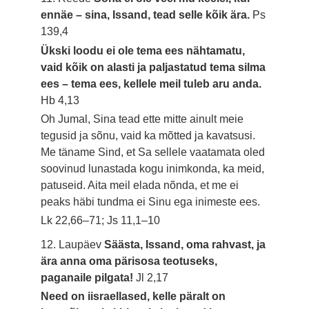
ennäe – sina, Issand, tead selle kõik ära.
Ps
139,4
Ükski loodu ei ole tema ees nähtamatu,
vaid kõik on alasti ja paljastatud tema silma
ees – tema ees, kellele meil tuleb aru anda.
Hb 4,13
Oh Jumal, Sina tead ette mitte ainult meie
tegusid ja sõnu, vaid ka mõtted ja kavatsusi.
Me täname Sind, et Sa sellele vaatamata oled
soovinud lunastada kogu inimkonda, ka meid,
patuseid. Aita meil elada nõnda, et me ei
peaks häbi tundma ei Sinu ega inimeste ees.
Lk 22,66–71; Js 11,1–10
12. Laupäev
Säästa, Issand, oma rahvast, ja
ära anna oma pärisosa teotuseks,
paganaile pilgata!
Jl 2,17
Need on iisraellased, kelle päralt on