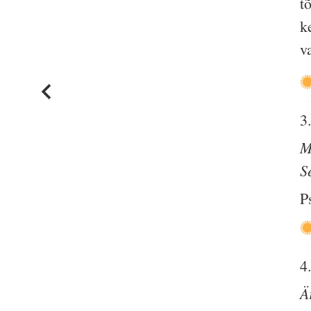
t
k
v
3
M
S
P
4
Ä