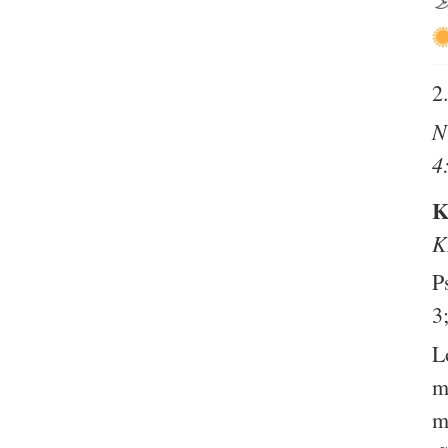
2
N
4
K
K
P
3
L
m
m