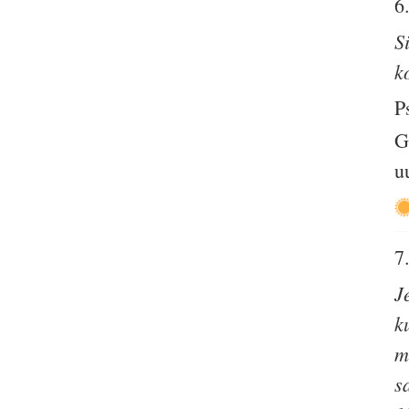
6
S
k
P
G
u
7
J
k
m
s