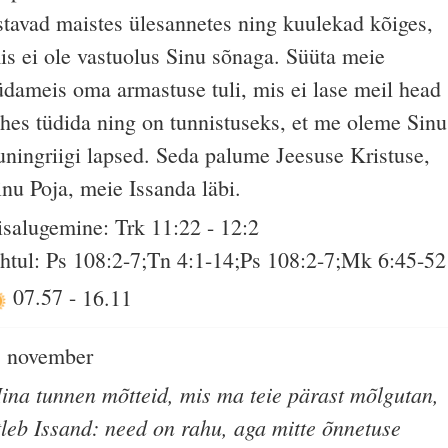
stavad maistes ülesannetes ning kuulekad kõiges,
is ei ole vastuolus Sinu sõnaga. Süüta meie
üdameis oma armastuse tuli, mis ei lase meil head
ehes tüdida ning on tunnistuseks, et me oleme Sinu
uningriigi lapsed. Seda palume Jeesuse Kristuse,
inu Poja, meie Issanda läbi.
isalugemine: Trk 11:22 - 12:2
htul: Ps 108:2-7;Tn 4:1-14;Ps 108:2-7;Mk 6:45-52
07.57
-
16.11
. november
ina tunnen mõtteid, mis ma teie pärast mõlgutan,
tleb Issand: need on rahu, aga mitte õnnetuse