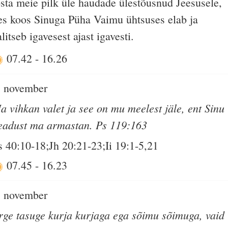
õsta meie pilk üle haudade ülestõusnud Jeesusele,
es koos Sinuga Püha Vaimu ühtsuses elab ja
alitseb igavesest ajast igavesti.
07.42
-
16.26
. november
a vihkan valet ja see on mu meelest jäle, ent Sinu
eadust ma armastan. Ps 119:163
s 40:10-18;Jh 20:21-23;Ii 19:1-5,21
07.45
-
16.23
. november
rge tasuge kurja kurjaga ega sõimu sõimuga, vaid