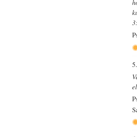
h
k
3
P
5
V
e
P
S