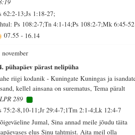
8:19
s 62:2-13;Js 1:18-27;
htul: Ps 108:2-7;Tn 4:1-14;Ps 108:2-7;Mk 6:45-52
07.55
-
16.14
. november
4. pühapäev pärast nelipüha
ahe riigi kodanik - Kuningate Kuningas ja isandat
ssand, kellel ainsana on surematus, Tema päralt
LPR 289
s 75:2-8,10-11;Jr 29:4-7;1Tm 2:1-4;Lk 12:4-7
õigeväeline Jumal, Sina annad meile jõudu täita
gapäevases elus Sinu tahtmist. Aita meil olla