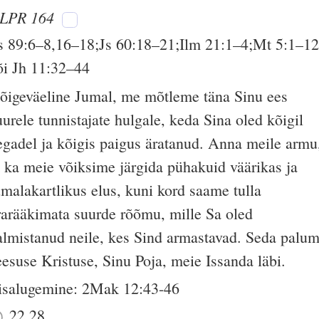
LPR 164
s 89:6–8,16–18;Js 60:18–21;Ilm 21:1–4;Mt 5:1–1
õi Jh 11:32–44
õigeväeline Jumal, me mõtleme täna Sinu ees
uurele tunnistajate hulgale, keda Sina oled kõigil
egadel ja kõigis paigus äratanud. Anna meile armu
t ka meie võiksime järgida pühakuid väärikas ja
umalakartlikus elus, kuni kord saame tulla
rarääkimata suurde rõõmu, mille Sa oled
almistanud neile, kes Sind armastavad. Seda palu
eesuse Kristuse, Sinu Poja, meie Issanda läbi.
isalugemine: 2Mak 12:43-46
22.28