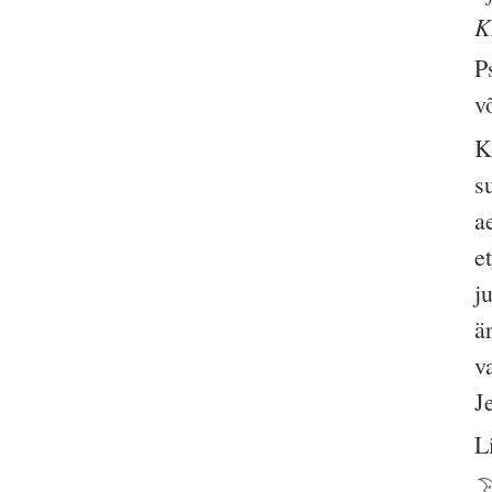
K
P
v
K
s
a
e
j
ä
v
J
L