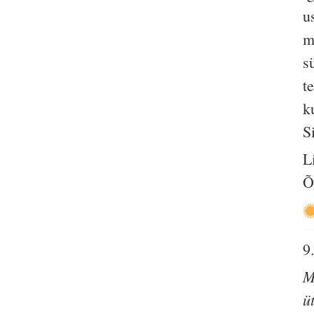
u
m
s
t
k
S
L
Õ
9
M
ü