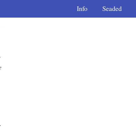
Info
Seaded
e
e
.