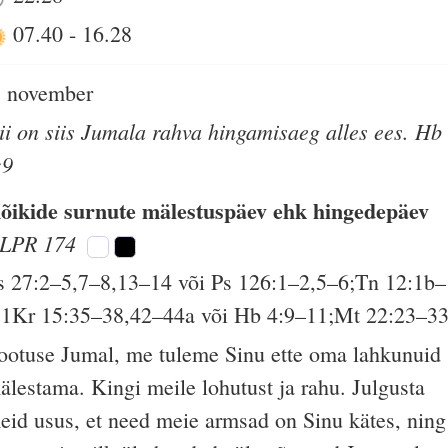
07.40
-
16.28
. november
ii on siis Jumala rahva hingamisaeg alles ees. Hb
:9
õikide surnute mälestuspäev ehk hingedepäev
LPR 174
s 27:2–5,7–8,13–14 või Ps 126:1–2,5–6;Tn 12:1b–
;1Kr 15:35–38,42–44a või Hb 4:9–11;Mt 22:23–3
ootuse Jumal, me tuleme Sinu ette oma lahkunuid
älestama. Kingi meile lohutust ja rahu. Julgusta
eid usus, et need meie armsad on Sinu kätes, ning