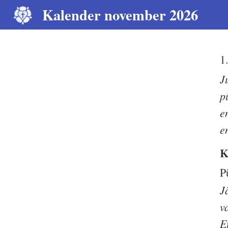
Kalender november 2026
1
J
p
e
e
K
P
J
v
E