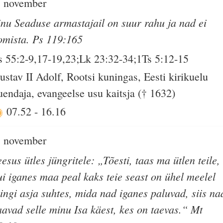
. november
inu Seaduse armastajail on suur rahu ja nad ei
omista. Ps 119:165
s 55:2-9,17-19,23;Lk 23:32-34;1Ts 5:12-15
ustav II Adolf, Rootsi kuningas, Eesti kirikuelu
uendaja, evangeelse usu kaitsja († 1632)
07.52
-
16.16
. november
eesus ütles jüngritele: „Tõesti, taas ma ütlen teile,
ui iganes maa peal kaks teie seast on ühel meelel
ingi asja suhtes, mida nad iganes paluvad, siis na
aavad selle minu Isa käest, kes on taevas.“ Mt