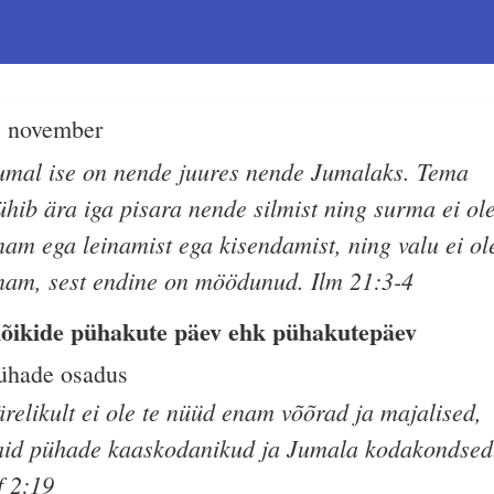
. november
umal ise on nende juures nende Jumalaks. Tema
ühib ära iga pisara nende silmist ning surma ei ol
nam ega leinamist ega kisendamist, ning valu ei ol
nam, sest endine on möödunud. Ilm 21:3-4
õikide pühakute päev ehk pühakutepäev
ühade osadus
ärelikult ei ole te nüüd enam võõrad ja majalised,
aid pühade kaaskodanikud ja Jumala kodakondsed
f 2:19