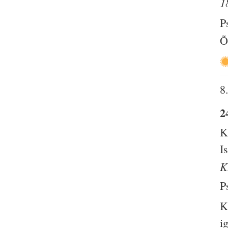
1
P
Õ
8
2
K
I
K
P
K
i