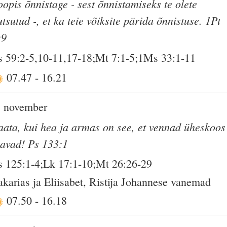
oopis õnnistage - sest õnnistamiseks te olete
utsutud -, et ka teie võiksite pärida õnnistuse. 1Pt
:9
s 59:2-5,10-11,17-18;Mt 7:1-5;1Ms 33:1-11
07.47
-
16.21
. november
aata, kui hea ja armas on see, et vennad üheskoos
lavad! Ps 133:1
s 125:1-4;Lk 17:1-10;Mt 26:26-29
akarias ja Eliisabet, Ristija Johannese vanemad
07.50
-
16.18