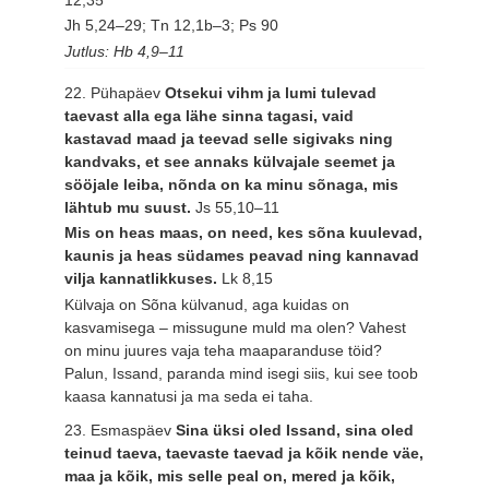
Jh 5,24–29; Tn 12,1b–3; Ps 90
Jutlus: Hb 4,9–11
22. Pühapäev
Otsekui vihm ja lumi tulevad
taevast alla ega lähe sinna tagasi, vaid
kastavad maad ja teevad selle sigivaks ning
kandvaks, et see annaks külvajale seemet ja
sööjale leiba, nõnda on ka minu sõnaga, mis
lähtub mu suust.
Js 55,10–11
Mis on heas maas, on need, kes sõna kuulevad,
kaunis ja heas südames peavad ning kannavad
vilja kannatlikkuses.
Lk 8,15
Külvaja on Sõna külvanud, aga kuidas on
kasvamisega – missugune muld ma olen? Vahest
on minu juures vaja teha maaparanduse töid?
Palun, Issand, paranda mind isegi siis, kui see toob
kaasa kannatusi ja ma seda ei taha.
23. Esmaspäev
Sina üksi oled Issand, sina oled
teinud taeva, taevaste taevad ja kõik nende väe,
maa ja kõik, mis selle peal on, mered ja kõik,