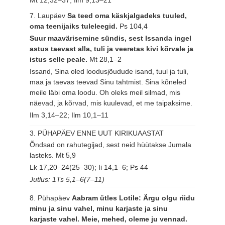
Mt 12,32–37; Ilm 9,13–21
7. Laupäev
Sa teed oma käskjalgadeks tuuled,
oma teenijaiks tuleleegid.
Ps 104,4
Suur maavärisemine sündis, sest Issanda ingel
astus taevast alla, tuli ja veeretas kivi kõrvale ja
istus selle peale.
Mt 28,1–2
Issand, Sina oled loodusjõudude isand, tuul ja tuli,
maa ja taevas teevad Sinu tahtmist. Sina kõneled
meile läbi oma loodu. Oh oleks meil silmad, mis
näevad, ja kõrvad, mis kuulevad, et me taipaksime.
Ilm 3,14–22; Ilm 10,1–11
3. PÜHAPÄEV ENNE UUT KIRIKUAASTAT
Õndsad on rahutegijad, sest neid hüütakse Jumala
lasteks.
Mt 5,9
Lk 17,20–24(25–30); Ii 14,1–6; Ps 44
Jutlus: 1Ts 5,1–6(7–11)
8. Pühapäev
Aabram ütles Lotile: Ärgu olgu riidu
minu ja sinu vahel, minu karjaste ja sinu
karjaste vahel. Meie, mehed, oleme ju vennad.