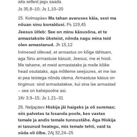
aita sellest jagu saada.
Js 35,8–10; Js 1,10–20
25. Kolmapäev
Ma tahan avaruses käia, sest ma
nõuan sinu korraldusi.
Ps 119,45
Jeesus ütleb: See on minu käsusõna, et te
armastaksite üksteist, nõnda nagu mina teid
olen armastanud.
Jh 15,12
Inimesed ütlevad, et armastus on kõige tähtsam,
aga Sinu armastuse käsust, Jeesus, me ei hooli.
Me tahame, et meid armastataks ja meile kõike
head osutataks, aga mõtleme seejuures, et me ise
ei pea teistega nõnda olema. Armastuse käsus on
tingimus: sind armastatakse, kui sina ise armastad
– see on kahepoolne asi.
1Kr 3,9–15; Js 1,21–31
26. Neljapäev
Hiskija jäi haigeks ja oli suremas;
siis palvetas ta Issanda poole, kes vastas
temale ja andis temale tunnustähe. Aga Hiskija
ei tasunud heategu, mis temale tehti, vaid ta
süda oli ülbe.
2Aj 32,24–25