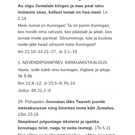
Au olgu Jumalale kõrges ja maa peal rahu
inimeste seas, kellest temal on hea meel.
Lk
2,14
Meie Jumal on Kuningas! Ta on parim Kuningas,
kes hoolib oma rahvast, kes päästab ja aitab, kes
annab meile parimat. Sõnumitooja, tule ja kuuluta
meile jälle head sõnumit meie Kuningast!
Ilm 21,10–14.21–27; Js 3,1–15
1. ADVENDIPÜHAPÄEV. KIRIKUAASTA ALGUS
Vaata, sulle tuleb sinu kuningas, õiglane ja aitaja.
Sk 9,9b
Rm 13,8–12; Jr 23,5–8; Ps 24
Jutlus: Mt 21,1–9
29. Pühapäev
Joonatan läks Taaveti juurde
metsakurusse ning kinnitas tema kätt Jumalas.
1Sm 23,16
Seepärast julgustage üksteist ja igaüks
kosutagu teist, nagu te seda teetegi.
1Ts 5,11
Hea sõber on kuldaväärt kingitus – sõber, kes tuleb