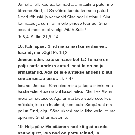
Jumala Tall, kes Sa kannad ära maailma patu, me
täname Sind, et Sa võtsid kanda ka meie patud.
Need rõhusid ja vaevasid Sind seal ristipuul. Sinu
kannatus ja surm on meile priiuse toonud. Sina
seisad meie eest veelgi. Aitäh Sulle!
Jr 8,4–9; Ilm 21,9–14
18. Kolmapäev
Sind ma armastan südamest,
Issand, mu vägi!
Ps 18,2
Jeesus ütles patuse naise kohta: Temale on
palju patte andeks antud, sest ta on palju
armastanud. Aga kellele antakse andeks pisut,
see armastab pisut.
Lk 7,47
Issand, Jeesus, Sina oled minu ja kogu inimkonna
heaks teinud enam kui keegi teine. Sinul on õigus
meie armastusele. Aga armastada saab see, kes
mõistab, kes on kuulnud, kes teab. Seepärast ma
palun Sind, olgu Sõna uksed meile ikka valla, et me
õpiksime Sind armastama.
19. Neljapäev
Ma päästan nad kõigist nende
asupaigust, kus nad on pattu teinud, ja