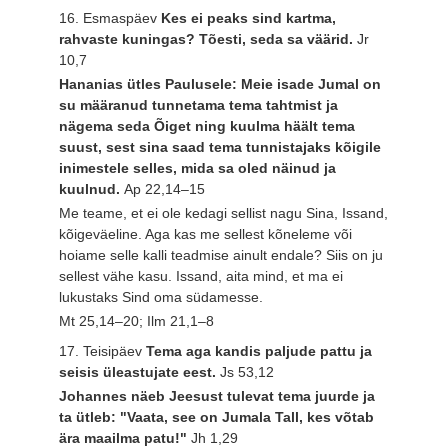
16. Esmaspäev
Kes ei peaks sind kartma,
rahvaste kuningas? Tõesti, seda sa väärid.
Jr
10,7
Hananias ütles Paulusele: Meie isade Jumal on
su määranud tunnetama tema tahtmist ja
nägema seda Õiget ning kuulma häält tema
suust, sest sina saad tema tunnistajaks kõigile
inimestele selles, mida sa oled näinud ja
kuulnud.
Ap 22,14–15
Me teame, et ei ole kedagi sellist nagu Sina, Issand,
kõigeväeline. Aga kas me sellest kõneleme või
hoiame selle kalli teadmise ainult endale? Siis on ju
sellest vähe kasu. Issand, aita mind, et ma ei
lukustaks Sind oma südamesse.
Mt 25,14–20; Ilm 21,1–8
17. Teisipäev
Tema aga kandis paljude pattu ja
seisis üleastujate eest.
Js 53,12
Johannes näeb Jeesust tulevat tema juurde ja
ta ütleb: "Vaata, see on Jumala Tall, kes võtab
ära maailma patu!"
Jh 1,29