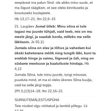
seepärast ma palun Sind: ole abiks minu suule, et
ma õigust räägiksin, et see oleks kinnituseks ja
kosutuseks kuulajatele.
Hb 13,17–21; Ilm 22,6–15
21. Laupäev
Jumal ütleb: Minu sõna ei tule
tagasi mu juurde tühjalt, vaid teeb, mis on mu
meele järgi, ja saadab korda, milleks ma selle
läkitasin.
Js 55,11
Jumala sõna on elav ja tõhus ja vahedam kui
ükski kaheterane mõõk ning tungib läbi, kuni ta
eraldab hinge ja vaimu, liigesed ja üdi, ning on
südame meelsuse ja kaalutluste hindaja.
Hb
4,12
Jumala Sõna, tule minu juurde, tungi minusse,
puuduta mind, et ma ei oleks üksnes Sõna kuulja,
vaid ka selle järgi tegija.
2Pt 3,(13)14–18; Ilm 22,16–21
SURNUTEMÄLESTUSPÜHA
Teie niuded olgu vöötatud ja lambid põlegu.
Lk
12,35