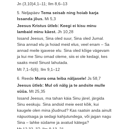
Jn (3,10)4,1–11; Ilm 8,6–13
5. Neljapäev
Tema seisab ning hoiab karja
Issanda jõus.
Mi 5,3
Jeesus Kristus ütleb: Keegi ei kisu minu
lambaid minu käest.
Jh 10,28
Issand Jeesus, Sina oled suur, Sina oled Jumal.
Sina annad elu ja hoiad meid elus, veel enam – Sa
annad meile igavese elu. Sina oled kõige vägevam
ja kui me Sinu omad oleme, siis ei ole kedagi, kes
saaks meid Sinust lahutada.
Mt 7,1–5(6); Ilm 9,1–12
6. Reede
Murra oma leiba näljasele!
Js 58,7
Jeesus ütleb: Mul oli nälg ja te andsite mulle
süüa.
Mt 25,35
Issand Jeesus, ma tahan käia Sinu järel, järgida
Sinu eeskuju. Sina andsid meie eest kõik, kui
kaugele olen mina jõudnud? Kas raatsin anda ainult
näpuotsaga ja sedagi kahjutundega, või jagan nagu
Sina – lahke südame ja avatud kätega?