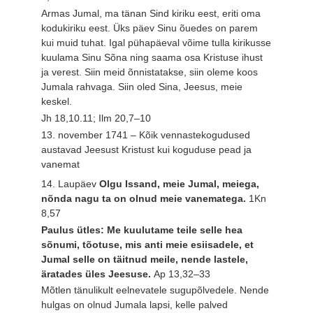
Armas Jumal, ma tänan Sind kiriku eest, eriti oma
kodukiriku eest. Üks päev Sinu õuedes on parem
kui muid tuhat. Igal pühapäeval võime tulla kirikusse
kuulama Sinu Sõna ning saama osa Kristuse ihust
ja verest. Siin meid õnnistatakse, siin oleme koos
Jumala rahvaga. Siin oled Sina, Jeesus, meie
keskel.
Jh 18,10.11; Ilm 20,7–10
13. november 1741 – Kõik vennastekogudused
austavad Jeesust Kristust kui koguduse pead ja
vanemat
14. Laupäev
Olgu Issand, meie Jumal, meiega,
nõnda nagu ta on olnud meie vanematega.
1Kn
8,57
Paulus ütles: Me kuulutame teile selle hea
sõnumi, tõotuse, mis anti meie esiisadele, et
Jumal selle on täitnud meile, nende lastele,
äratades üles Jeesuse.
Ap 13,32–33
Mõtlen tänulikult eelnevatele sugupõlvedele. Nende
hulgas on olnud Jumala lapsi, kelle palved