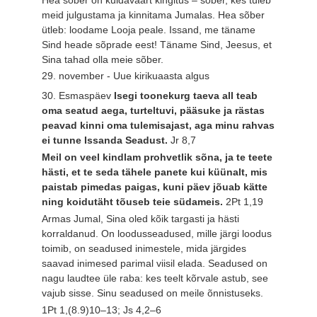
meid julgustama ja kinnitama Jumalas. Hea sõber
ütleb: loodame Looja peale. Issand, me täname
Sind heade sõprade eest! Täname Sind, Jeesus, et
Sina tahad olla meie sõber.
29. november - Uue kirikuaasta algus
30. Esmaspäev
Isegi toonekurg taeva all teab
oma seatud aega, turteltuvi, pääsuke ja rästas
peavad kinni oma tulemisajast, aga minu rahvas
ei tunne Issanda Seadust.
Jr 8,7
Meil on veel kindlam prohvetlik sõna, ja te teete
hästi, et te seda tähele panete kui küünalt, mis
paistab pimedas paigas, kuni päev jõuab kätte
ning koidutäht tõuseb teie südameis.
2Pt 1,19
Armas Jumal, Sina oled kõik targasti ja hästi
korraldanud. On loodusseadused, mille järgi loodus
toimib, on seadused inimestele, mida järgides
saavad inimesed parimal viisil elada. Seadused on
nagu laudtee üle raba: kes teelt kõrvale astub, see
vajub sisse. Sinu seadused on meile õnnistuseks.
1Pt 1,(8.9)10–13; Js 4,2–6