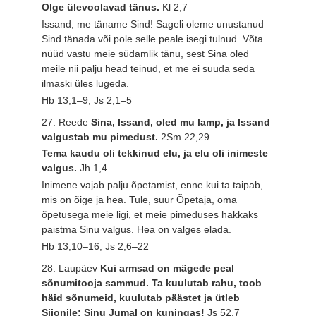
Olge ülevoolavad tänus.
Kl 2,7
Issand, me täname Sind! Sageli oleme unustanud
Sind tänada või pole selle peale isegi tulnud. Võta
nüüd vastu meie südamlik tänu, sest Sina oled
meile nii palju head teinud, et me ei suuda seda
ilmaski üles lugeda.
Hb 13,1–9; Js 2,1–5
27. Reede
Sina, Issand, oled mu lamp, ja Issand
valgustab mu pimedust.
2Sm 22,29
Tema kaudu oli tekkinud elu, ja elu oli inimeste
valgus.
Jh 1,4
Inimene vajab palju õpetamist, enne kui ta taipab,
mis on õige ja hea. Tule, suur Õpetaja, oma
õpetusega meie ligi, et meie pimeduses hakkaks
paistma Sinu valgus. Hea on valges elada.
Hb 13,10–16; Js 2,6–22
28. Laupäev
Kui armsad on mägede peal
sõnumitooja sammud. Ta kuulutab rahu, toob
häid sõnumeid, kuulutab päästet ja ütleb
Siionile: Sinu Jumal on kuningas!
Js 52,7