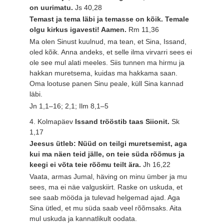
on uurimatu.
Js 40,28
Temast ja tema läbi ja temasse on kõik. Temale
olgu kirkus igavesti! Aamen.
Rm 11,36
Ma olen Sinust kuulnud, ma tean, et Sina, Issand,
oled kõik. Anna andeks, et selle ilma virvarri sees ei
ole see mul alati meeles. Siis tunnen ma hirmu ja
hakkan muretsema, kuidas ma hakkama saan.
Oma lootuse panen Sinu peale, küll Sina kannad
läbi.
Jn 1,1–16; 2,1; Ilm 8,1–5
4. Kolmapäev
Issand trööstib taas Siionit.
Sk
1,17
Jeesus ütleb: Nüüd on teilgi muretsemist, aga
kui ma näen teid jälle, on teie süda rõõmus ja
keegi ei võta teie rõõmu teilt ära.
Jh 16,22
Vaata, armas Jumal, häving on minu ümber ja mu
sees, ma ei näe valguskiirt. Raske on uskuda, et
see saab mööda ja tulevad helgemad ajad. Aga
Sina ütled, et mu süda saab veel rõõmsaks. Aita
mul uskuda ja kannatlikult oodata.