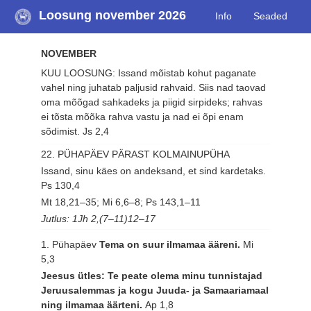
Loosung november 2026
Info
Seaded
NOVEMBER
KUU LOOSUNG: Issand mõistab kohut paganate
vahel ning juhatab paljusid rahvaid. Siis nad taovad
oma mõõgad sahkadeks ja piigid sirpideks; rahvas
ei tõsta mõõka rahva vastu ja nad ei õpi enam
sõdimist.
Js 2,4
22. PÜHAPÄEV PÄRAST KOLMAINUPÜHA
Issand, sinu käes on andeksand, et sind kardetaks.
Ps 130,4
Mt 18,21–35; Mi 6,6–8; Ps 143,1–11
Jutlus: 1Jh 2,(7–11)12–17
1. Pühapäev
Tema on suur ilmamaa ääreni.
Mi
5,3
Jeesus ütles: Te peate olema minu tunnistajad
Jeruusalemmas ja kogu Juuda- ja Samaariamaal
ning ilmamaa äärteni.
Ap 1,8