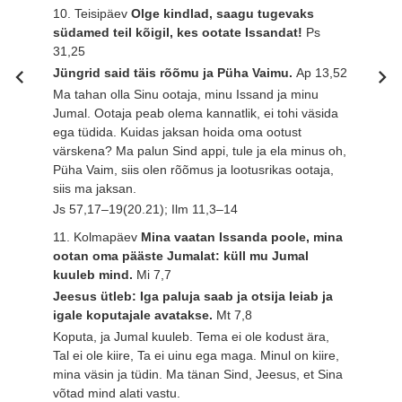
10. Teisipäev
Olge kindlad, saagu tugevaks
südamed teil kõigil, kes ootate Issandat!
Ps
31,25
Jüngrid said täis rõõmu ja Püha Vaimu.
Ap 13,52
Ma tahan olla Sinu ootaja, minu Issand ja minu
Jumal. Ootaja peab olema kannatlik, ei tohi väsida
ega tüdida. Kuidas jaksan hoida oma ootust
värskena? Ma palun Sind appi, tule ja ela minus oh,
Püha Vaim, siis olen rõõmus ja lootusrikas ootaja,
siis ma jaksan.
Js 57,17–19(20.21); Ilm 11,3–14
11. Kolmapäev
Mina vaatan Issanda poole, mina
ootan oma pääste Jumalat: küll mu Jumal
kuuleb mind.
Mi 7,7
Jeesus ütleb: Iga paluja saab ja otsija leiab ja
igale koputajale avatakse.
Mt 7,8
Koputa, ja Jumal kuuleb. Tema ei ole kodust ära,
Tal ei ole kiire, Ta ei uinu ega maga. Minul on kiire,
mina väsin ja tüdin. Ma tänan Sind, Jeesus, et Sina
võtad mind alati vastu.