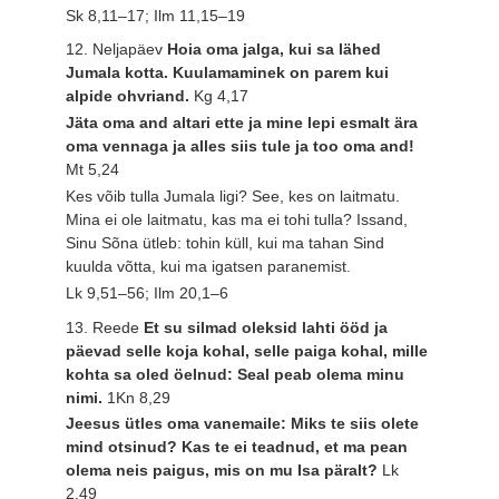
Sk 8,11–17; Ilm 11,15–19
12. Neljapäev
Hoia oma jalga, kui sa lähed
Jumala kotta. Kuulamaminek on parem kui
alpide ohvriand.
Kg 4,17
Jäta oma and altari ette ja mine lepi esmalt ära
oma vennaga ja alles siis tule ja too oma and!
Mt 5,24
Kes võib tulla Jumala ligi? See, kes on laitmatu.
Mina ei ole laitmatu, kas ma ei tohi tulla? Issand,
Sinu Sõna ütleb: tohin küll, kui ma tahan Sind
kuulda võtta, kui ma igatsen paranemist.
Lk 9,51–56; Ilm 20,1–6
13. Reede
Et su silmad oleksid lahti ööd ja
päevad selle koja kohal, selle paiga kohal, mille
kohta sa oled öelnud: Seal peab olema minu
nimi.
1Kn 8,29
Jeesus ütles oma vanemaile: Miks te siis olete
mind otsinud? Kas te ei teadnud, et ma pean
olema neis paigus, mis on mu Isa päralt?
Lk
2,49