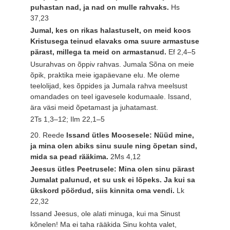
puhastan nad, ja nad on mulle rahvaks.
Hs
37,23
Jumal, kes on rikas halastuselt, on meid koos
Kristusega teinud elavaks oma suure armastuse
pärast, millega ta meid on armastanud.
Ef 2,4–5
Usurahvas on õppiv rahvas. Jumala Sõna on meie
õpik, praktika meie igapäevane elu. Me oleme
teelolijad, kes õppides ja Jumala rahva meelsust
omandades on teel igavesele kodumaale. Issand,
ära väsi meid õpetamast ja juhatamast.
2Ts 1,3–12; Ilm 22,1–5
20. Reede
Issand ütles Moosesele: Nüüd mine,
ja mina olen abiks sinu suule ning õpetan sind,
mida sa pead rääkima.
2Ms 4,12
Jeesus ütles Peetrusele: Mina olen sinu pärast
Jumalat palunud, et su usk ei lõpeks. Ja kui sa
ükskord pöördud, siis kinnita oma vendi.
Lk
22,32
Issand Jeesus, ole alati minuga, kui ma Sinust
kõnelen! Ma ei taha rääkida Sinu kohta valet,