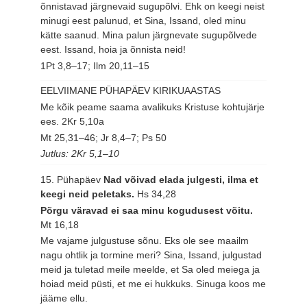
õnnistavad järgnevaid sugupõlvi. Ehk on keegi neist
minugi eest palunud, et Sina, Issand, oled minu
kätte saanud. Mina palun järgnevate sugupõlvede
eest. Issand, hoia ja õnnista neid!
1Pt 3,8–17; Ilm 20,11–15
EELVIIMANE PÜHAPÄEV KIRIKUAASTAS
Me kõik peame saama avalikuks Kristuse kohtujärje
ees.
2Kr 5,10a
Mt 25,31–46; Jr 8,4–7; Ps 50
Jutlus: 2Kr 5,1–10
15. Pühapäev
Nad võivad elada julgesti, ilma et
keegi neid peletaks.
Hs 34,28
Põrgu väravad ei saa minu kogudusest võitu.
Mt 16,18
Me vajame julgustuse sõnu. Eks ole see maailm
nagu ohtlik ja tormine meri? Sina, Issand, julgustad
meid ja tuletad meile meelde, et Sa oled meiega ja
hoiad meid püsti, et me ei hukkuks. Sinuga koos me
jääme ellu.