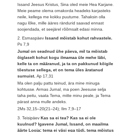
Issand Jeesus Kristus, Sina oled meie Hea Karjane.
Meie peame olema omakorda headeks karjasteks
neile, kellega me kokku puutume. Tahaksin olla
nagu lõke, mille ääres rändurid saavad ennast
soojendada, et seejärel rõõmsalt edasi minna.
2. Esmaspäev
Issand mõistab kohut rahvastele.
Ps 7,9
Jumal on seadnud ühe päeva, mil ta mõistab
õiglaselt kohut kogu ilmamaa üle mehe läbi,
kelle ta on määranud, ja ta on pakkunud kõigile
tõestuse sellega, et on tema üles äratanud
surnuist.
Ap 17,31
Ma olen palju pattu teinud, ära mine minuga
kohtusse. Armas Jumal, ma poen Jeesuse selja
taha peitu, vaata Tema, mitte minu peale, ja Tema
pärast anna mulle andeks.
2Ms 32,15–20(21–24); Ilm 7,9–17
3. Teisipäev
Kas sa ei tea? Kas sa ei ole
kuulnud? Igavene Jumal, Issand, on maailma
äärte Looja; tema ei väsi ega tüdi, tema mõistus