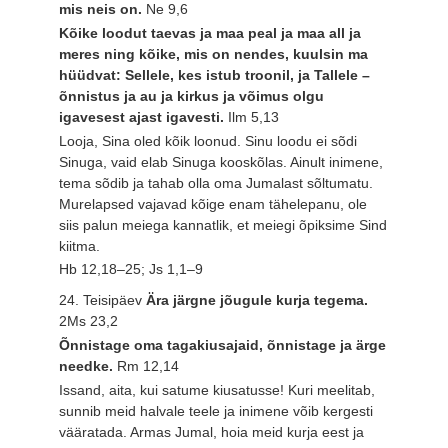
mis neis on.
Ne 9,6
Kõike loodut taevas ja maa peal ja maa all ja
meres ning kõike, mis on nendes, kuulsin ma
hüüdvat: Sellele, kes istub troonil, ja Tallele –
õnnistus ja au ja kirkus ja võimus olgu
igavesest ajast igavesti.
Ilm 5,13
Looja, Sina oled kõik loonud. Sinu loodu ei sõdi
Sinuga, vaid elab Sinuga kooskõlas. Ainult inimene,
tema sõdib ja tahab olla oma Jumalast sõltumatu.
Murelapsed vajavad kõige enam tähelepanu, ole
siis palun meiega kannatlik, et meiegi õpiksime Sind
kiitma.
Hb 12,18–25; Js 1,1–9
24. Teisipäev
Ära järgne jõugule kurja tegema.
2Ms 23,2
Õnnistage oma tagakiusajaid, õnnistage ja ärge
needke.
Rm 12,14
Issand, aita, kui satume kiusatusse! Kuri meelitab,
sunnib meid halvale teele ja inimene võib kergesti
vääratada. Armas Jumal, hoia meid kurja eest ja