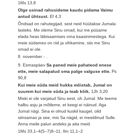
1Ms 13,8
Olge usinad rahusideme kaudu pidama Vaimu
antud ühtsust.
Ef 4,3
Õndsad on rahutegijad, sest neid hüütakse Jumala
lasteks. Me oleme Sinu omad, kui me püüame
elada heas läbisaamises oma kaasinimestega. Kui
meie südames on riid ja vihkamine, siis me Sinu
omad ei ole.
8. november - .
9. Esmaspäev
Sa paned meie pahateod enese
ette, meie salapatud oma palge valguse ette.
Ps
90,8
Kui meie süda meid hukka mõistab, Jumal on
suurem kui meie süda ja teab kõik.
1Jh 3,20
Miski ei ole varjatud Sinu eest, oh Jumal. Me teeme
halbu asju ja mõtleme, et keegi ei näinud. Aga
Jumal nägi. Sina ei olnud kuskil kaugel, olid
siinsamas ja see, mis Sa nägid, ei meeldinud Sulle.
Anna meile palun andeks ja aita meid.
1Ms 33,1–4(5–7)8–11; Ilm 11,1–2