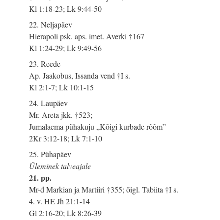
Kl 1:18-23; Lk 9:44-50
22. Neljapäev
Hierapoli psk. aps. imet. Averki †167
Kl 1:24-29; Lk 9:49-56
23. Reede
Ap. Jaakobus, Issanda vend †I s.
Kl 2:1-7; Lk 10:1-15
24. Laupäev
Mr. Areta jkk. †523;
Jumalaema pühakuju „Kõigi kurbade rõõm”
2Kr 3:12-18; Lk 7:1-10
25. Pühapäev
Üleminek talveajale
21. pp.
Mr-d Markian ja Martiiri †355; õigl. Tabiita †I s.
4. v. HE Jh 21:1-14
Gl 2:16-20; Lk 8:26-39