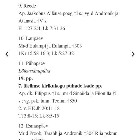
9. Reede
Ap. Jaakobus Alfeuse poeg †I s.; vg-d Andronik ja
Atanasia †V s.
Fl 1:27-2:4; Lk 7:31-36
10. Laupäev
Mr-d Eulampi ja Eulampia †303
1Kr 15:58-16:3; Lk 5:27-32
11. Pühapäev
Lõikustänupüha
19. pp.
7. üleilmse kirikukogu pühade isade pp.
Ap. dk. Filippus †I s.; mr-d Sinaiida ja Filonilla †I
s.; vg. psk. tunn. Teofan †850
2. v. HE Jh 20:11-18
Tt 3:8-15; Lk 8:5-15
12. Esmaspäev
Mr-d Proob, Tarahh ja Andronik †304 Riia pskmr.