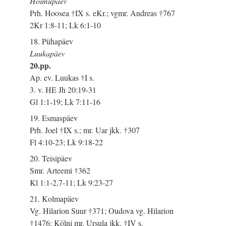
Hõimupäev
Prh. Hoosea †IX s. eKr.; vgmr. Andreas †767
2Kr 1:8-11; Lk 6:1-10
18. Pühapäev
Luukapäev
20.pp.
Ap. ev. Luukas †I s.
3. v. HE Jh 20:19-31
Gl 1:1-19; Lk 7:11-16
19. Esmaspäev
Prh. Joel †IX s.; mr. Uar jkk. †307
Fl 4:10-23; Lk 9:18-22
20. Teisipäev
Smr. Arteemi †362
Kl 1:1-2,7-11; Lk 9:23-27
21. Kolmapäev
Vg. Hilarion Suur †371; Oudova vg. Hilarion
†1476; Kölni mr. Ursula jkk. †IV s.