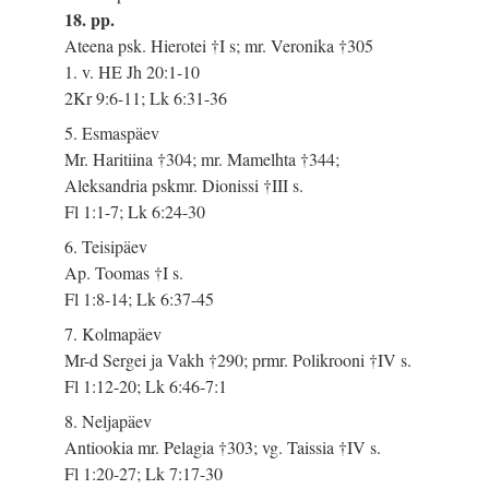
18. pp.
Ateena psk. Hierotei †I s; mr. Veronika †305
1. v. HE Jh 20:1-10
2Kr 9:6-11; Lk 6:31-36
5. Esmaspäev
Mr. Haritiina †304; mr. Mamelhta †344;
Aleksandria pskmr. Dionissi †III s.
Fl 1:1-7; Lk 6:24-30
6. Teisipäev
Ap. Toomas †I s.
Fl 1:8-14; Lk 6:37-45
7. Kolmapäev
Mr-d Sergei ja Vakh †290; prmr. Polikrooni †IV s.
Fl 1:12-20; Lk 6:46-7:1
8. Neljapäev
Antiookia mr. Pelagia †303; vg. Taissia †IV s.
Fl 1:20-27; Lk 7:17-30