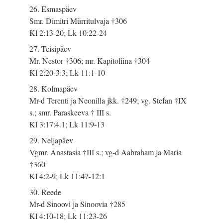
26. Esmaspäev
Smr. Dimitri Mürritulvaja †306
Kl 2:13-20; Lk 10:22-24
27. Teisipäev
Mr. Nestor †306; mr. Kapitoliina †304
Kl 2:20-3:3; Lk 11:1-10
28. Kolmapäev
Mr-d Terenti ja Neonilla jkk. †249; vg. Stefan †IX
s.; smr. Paraskeeva † III s.
Kl 3:17:4.1; Lk 11:9-13
29. Neljapäev
Vgmr. Anastasia †III s.; vg-d Aabraham ja Maria
†360
Kl 4:2-9; Lk 11:47-12:1
30. Reede
Mr-d Sinoovi ja Sinoovia †285
Kl 4:10-18; Lk 11:23-26