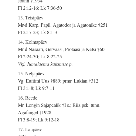
Joann †1934
Fl 2:12-16; Lk 7:36-50
13. Teisipäev
Mr-d Karp, Papil, Agatodor ja Agatonike †251
Fl 2:17-23; Lk 8:1-3
14. Kolmapäev
Mr-d Nasaari, Gervaasi, Protaasi ja Kelsi †60
Fl 2:24-30; Lk 8:22-25
Vkj. Jumalaema kaitsmise p.
15. Neljapäev
Vg. Eufiimi Uus †889; prmr. Lukian †312
Fl 3:1-8; Lk 9:7-11
16. Reede
Mr. Longin Sajapealik †I s.; Riia psk. tunn.
Agafangel †1928
Fl 3:8-19; Lk 9:12-18
17. Laupäev