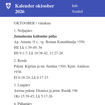
Kalender oktoober
Info
2026
Seaded
OKTOOBER / viinakuu
1. Neljapäev
Jumalaema kaitsmise püha
Ap. Anania †I s.; vg. Roman Kauniltlaulja †556
HE Lk 1:39-49, 56
Hb 9:1-7; Lk 10:38-42, 11:27-28
2. Reede
Pskmr. Kiprian ja mr. Justiina †304; Kpm. Andreas
†936
Ef 6:18-24; Lk 6:17-23
3. Laupäev
Ateena pskmr. Dionissi ja prmr. Rustik †96
1Kr 15:39-45; Lk 5:17-26
4. Pühapäev