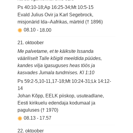
Ps 40:10-18;Ap 16:25-34;Mt 10:5-15
Evald Julius Ovir ja Karl Segebrock,
misjonärid Ida–Aafrikas, märtrid († 1896)
08.10
-
18.00
21. oktoober
Me palvetame, et te käiksite Issanda
vääriliselt Talle kõigiti meeldida püüdes,
kandes vilja igasuguses heas töös ja
kasvades Jumala tundmises. Kl 1:10
Ps 59:2-5,10-11,17-18;Mt 10:24-31;Lk 14:12-
14
Johan Kõpp, EELK piiskop, usuteadlane,
Eesti kirikuelu edendaja kodumaal ja
paguluses († 1970)
08.13
-
17.57
22. oktoober