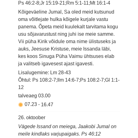
Ps 46:2-8;Jr 15:19-21;Rm 5:1-11;Mt 16:1-4
Kõigeväeline Jumal, Sa oled meid kutsunud
oma võitlejate hulka kõigele kurjale vastu
panema. Õpeta meid kuulekalt tarvitama kogu
usu sõjavarustust ning juhi ise meie samme.
Vii püha Kirik võidule oma nime ülistuseks ja
auks, Jeesuse Kristuse, meie Issanda läbi,
kes koos Sinuga Püha Vaimu ühtsuses elab
ja valitseb igavesest ajast igavesti.
Lisalugemine: Lm 28-43
Õhtul: Ps 108:2-7;Ilm 14:6-7;Ps 108:2-7;Gl 1:1-
12
talveaeg
03.00
07.23
-
16.47
26. oktoober
Vägede Issand on meiega, Jaakobi Jumal on
meile kindlaks varjupaigaks. Ps 46:12