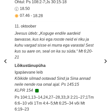
Õhtul: Ps 108:2-7;Js 30:15-18
18.50
07.46
-
18.28
11. oktoober
Jeesus ütleb: „Koguge endile aardeid
taevasse, kus koi ega rooste neid ei riku ja
kuhu vargad sisse ei murra ega varasta! Sest
kus su aare on, seal on ka su süda.“ Mt 6:20-
21
Lõikustänupüha
Igapäevane leib
Kõikide silmad ootavad Sind ja Sina annad
neile nende roa omal ajal. Ps 145:15
KLPR 154
Ps 104:1,13–14,24,27–28,33;Jl 2:21–27;1Tm
6:6–10 või 1Tm 4:4–5;Mt 6:25–34 või Mt
6:19–23