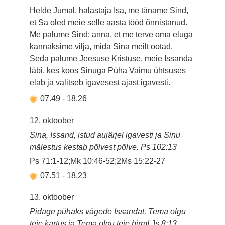
Helde Jumal, halastaja Isa, me täname Sind,
et Sa oled meie selle aasta tööd õnnistanud.
Me palume Sind: anna, et me terve oma eluga
kannaksime vilja, mida Sina meilt ootad.
Seda palume Jeesuse Kristuse, meie Issanda
läbi, kes koos Sinuga Püha Vaimu ühtsuses
elab ja valitseb igavesest ajast igavesti.
07.49
-
18.26
12. oktoober
Sina, Issand, istud aujärjel igavesti ja Sinu
mälestus kestab põlvest põlve. Ps 102:13
Ps 71:1-12;Mk 10:46-52;2Ms 15:22-27
07.51
-
18.23
13. oktoober
Pidage pühaks vägede Issandat, Tema olgu
teie kartus ja Tema olgu teie hirm! Js 8:13