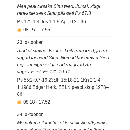
Maa peal tuntaks Sinu teed, Jumal, kõigi
rahvaste seas Sinu päästet! Ps 67:3
Ps 125:1-4;Jos 1:1-9;Ap 10:21-36
08.15
-
17.55
23. oktoober
Sind ülistavad, Issand, kõik Sinu teod, ja Su
vagad tänavad Sind. Nemad kõnelevad Sinu
riigi auhiilgusest ja nad räägivad Su
vägevusest. Ps 145:10-11
Ps 55:2-9,7-19,23;Jh 15:18-21;1Kn 2:1-4
† 1986 Edgar Hark, EELK peapiiskop 1978–
86
08.18
-
17.52
24. oktoober
Me palume Jumalat, et te saaksite vägevaks
kogu väega Tema kirkuse tugevust mööda