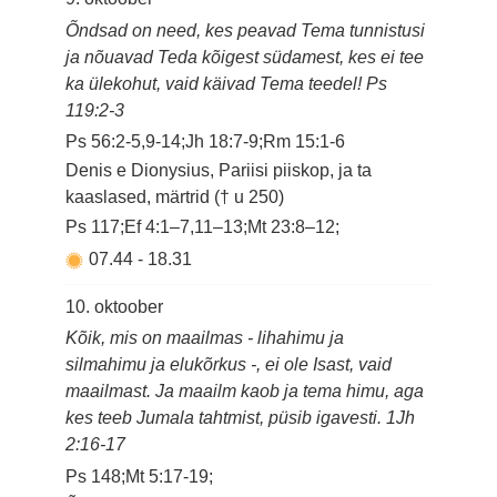
Õndsad on need, kes peavad Tema tunnistusi
ja nõuavad Teda kõigest südamest, kes ei tee
ka ülekohut, vaid käivad Tema teedel! Ps
119:2-3
Ps 56:2-5,9-14;Jh 18:7-9;Rm 15:1-6
Denis e Dionysius, Pariisi piiskop, ja ta
kaaslased, märtrid († u 250)
Ps 117;Ef 4:1–7,11–13;Mt 23:8–12;
07.44
-
18.31
10. oktoober
Kõik, mis on maailmas - lihahimu ja
silmahimu ja elukõrkus -, ei ole Isast, vaid
maailmast. Ja maailm kaob ja tema himu, aga
kes teeb Jumala tahtmist, püsib igavesti. 1Jh
2:16-17
Ps 148;Mt 5:17-19;