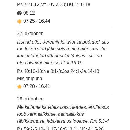
Ps 71:1-12;Mt 10:32-33;1Kr 1:10-18
06.12
07.25
-
16.44
27. oktoober
Issand ütles Jeremijale: „Kui sa pöördud, siis
ma lasen sind jälle seista mu palge ees. Ja
kui sa lahutad väärtusliku tühisest, siis sa
oled otsekui minu suu.“ Jr 15:19
Ps 40:10-18;Ne 8:1-8;Jos 24:1-2a,14-18
Misjonipüha
07.28
-
16.41
28. oktoober
Me kiitleme ka viletsusest, teades, et viletsus
toob kannatlikkuse, kannatlikkus
läbikatsutuse, läbikatsutus lootuse. Rm 5:3-4
Ps 59:2-5,10-11,17-18;Gl 3:11;1Kr 4:15-20