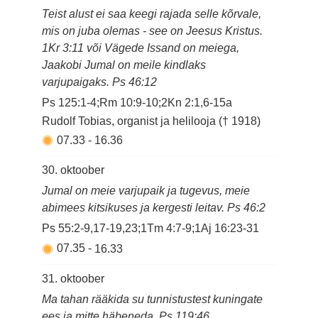
Teist alust ei saa keegi rajada selle kõrvale,
mis on juba olemas - see on Jeesus Kristus.
1Kr 3:11 või Vägede Issand on meiega,
Jaakobi Jumal on meile kindlaks
varjupaigaks. Ps 46:12
Ps 125:1-4;Rm 10:9-10;2Kn 2:1,6-15a
Rudolf Tobias, organist ja helilooja († 1918)
07.33
-
16.36
30. oktoober
Jumal on meie varjupaik ja tugevus, meie
abimees kitsikuses ja kergesti leitav. Ps 46:2
Ps 55:2-9,17-19,23;1Tm 4:7-9;1Aj 16:23-31
07.35
-
16.33
31. oktoober
Ma tahan rääkida su tunnistustest kuningate
ees ja mitte häbeneda. Ps 119:46