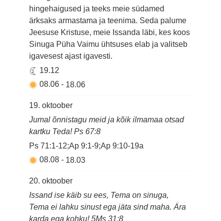
hingehaigused ja teeks meie südamed
ärksaks armastama ja teenima. Seda palume
Jeesuse Kristuse, meie Issanda läbi, kes koos
Sinuga Püha Vaimu ühtsuses elab ja valitseb
igavesest ajast igavesti.
19.12
08.06
-
18.06
19. oktoober
Jumal õnnistagu meid ja kõik ilmamaa otsad
kartku Teda! Ps 67:8
Ps 71:1-12;Ap 9:1-9;Ap 9:10-19a
08.08
-
18.03
20. oktoober
Issand ise käib su ees, Tema on sinuga,
Tema ei lahku sinust ega jäta sind maha. Ära
karda ega kohku! 5Ms 31:8