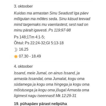
3. oktoober
Kuidas ma armastan Sinu Seadust! Iga päev
mõlgutan ma mõttes seda. Sinu käsud teevad
mind targemaks mu vaenlastest, sest nad on
minu päralt igavesti. Ps 119:97-98
Ps 148;1Tm 4:1-5;
Õhtul: Ps 22:24-32;Gl 5:13-18
16.25
07.30
-
18.49
4. oktoober
Issand, meie Jumal, on ainus Issand, ja
armasta Issandat, oma Jumalat, kogu oma
südamega ja kogu oma hingega ja kogu oma
mõistusega ja kogu oma jõuga! Armasta oma
ligimest nagu iseennast! Mk 12:29-31
19. pühapäev pärast nelipüha