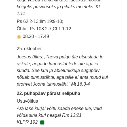
kõigeks püsivuseks ja pikaks meeleks. Kl
1:11
Ps 62:2-13;Ilm 19:9-10;
Õhtul: Ps 108:2-7;Gl 1:1-12
08.20
-
17.49
25. oktoober
Jeesus ütles: „Taeva palge üle otsustada te
oskate, aegade tunnustähtede üle aga ei
suuda. See kuri ja abielurikkuja sugupõlv
nõuab tunnustähte, aga talle ei anta muud kui
prohvet Joona tunnustäht.“ Mt 16:3-4
22. pühapäev pärast nelipüha
Usuvõitlus
Ära lase kurjal võitu saada enese üle, vaid
võida sina kuri heaga! Rm 12:21
KLPR 192