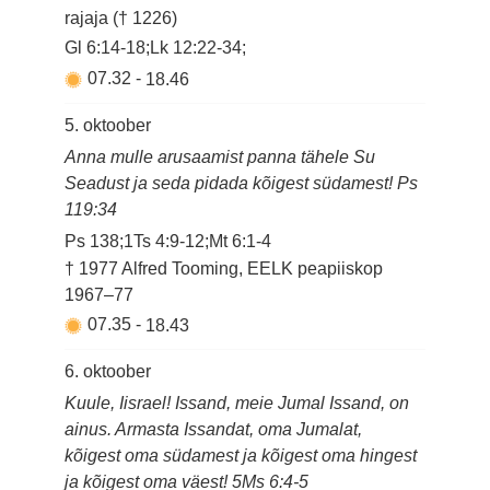
rajaja († 1226)
Gl 6:14-18;Lk 12:22-34;
07.32
-
18.46
5. oktoober
Anna mulle arusaamist panna tähele Su
Seadust ja seda pidada kõigest südamest! Ps
119:34
Ps 138;1Ts 4:9-12;Mt 6:1-4
† 1977 Alfred Tooming, EELK peapiiskop
1967–77
07.35
-
18.43
6. oktoober
Kuule, Iisrael! Issand, meie Jumal Issand, on
ainus. Armasta Issandat, oma Jumalat,
kõigest oma südamest ja kõigest oma hingest
ja kõigest oma väest! 5Ms 6:4-5