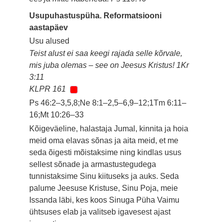
Usupuhastuspüha. Reformatsiooni
aastapäev
Usu alused
Teist alust ei saa keegi rajada selle kõrvale,
mis juba olemas – see on Jeesus Kristus! 1Kr
3:11
KLPR 161
Ps 46:2–3,5,8;Ne 8:1–2,5–6,9–12;1Tm 6:11–
16;Mt 10:26–33
Kõigeväeline, halastaja Jumal, kinnita ja hoia
meid oma elavas sõnas ja aita meid, et me
seda õigesti mõistaksime ning kindlas usus
sellest sõnade ja armastustegudega
tunnistaksime Sinu kiituseks ja auks. Seda
palume Jeesuse Kristuse, Sinu Poja, meie
Issanda läbi, kes koos Sinuga Püha Vaimu
ühtsuses elab ja valitseb igavesest ajast