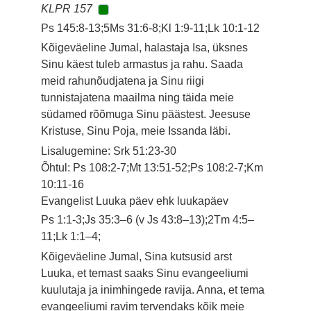
KLPR 157
Ps 145:8-13;5Ms 31:6-8;Kl 1:9-11;Lk 10:1-12
Kõigeväeline Jumal, halastaja Isa, üksnes
Sinu käest tuleb armastus ja rahu. Saada
meid rahunõudjatena ja Sinu riigi
tunnistajatena maailma ning täida meie
südamed rõõmuga Sinu päästest. Jeesuse
Kristuse, Sinu Poja, meie Issanda läbi.
Lisalugemine: Srk 51:23-30
Õhtul: Ps 108:2-7;Mt 13:51-52;Ps 108:2-7;Km
10:11-16
Evangelist Luuka päev ehk luukapäev
Ps 1:1-3;Js 35:3–6 (v Js 43:8–13);2Tm 4:5–
11;Lk 1:1–4;
Kõigeväeline Jumal, Sina kutsusid arst
Luuka, et temast saaks Sinu evangeeliumi
kuulutaja ja inimhingede ravija. Anna, et tema
evangeeliumi ravim tervendaks kõik meie