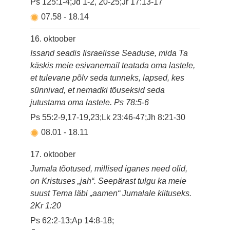
Ps 125:1-4;Jd 1-2, 20-25;Jr 17:13-17
07.58
-
18.14
16. oktoober
Issand seadis Iisraelisse Seaduse, mida Ta
käskis meie esivanemail teatada oma lastele,
et tulevane põlv seda tunneks, lapsed, kes
sünnivad, et nemadki tõuseksid seda
jutustama oma lastele. Ps 78:5-6
Ps 55:2-9,17-19,23;Lk 23:46-47;Jh 8:21-30
08.01
-
18.11
17. oktoober
Jumala tõotused, millised iganes need olid,
on Kristuses „jah“. Seepärast tulgu ka meie
suust Tema läbi „aamen“ Jumalale kiituseks.
2Kr 1:20
Ps 62:2-13;Ap 14:8-18;