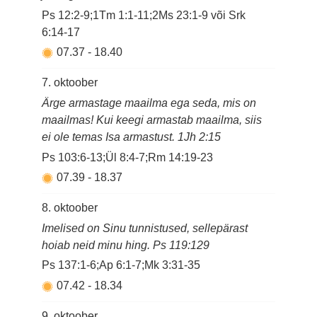
Ps 12:2-9;1Tm 1:1-11;2Ms 23:1-9 või Srk
6:14-17
07.37
-
18.40
7. oktoober
Ärge armastage maailma ega seda, mis on
maailmas! Kui keegi armastab maailma, siis
ei ole temas Isa armastust. 1Jh 2:15
Ps 103:6-13;Ül 8:4-7;Rm 14:19-23
07.39
-
18.37
8. oktoober
Imelised on Sinu tunnistused, sellepärast
hoiab neid minu hing. Ps 119:129
Ps 137:1-6;Ap 6:1-7;Mk 3:31-35
07.42
-
18.34
9. oktoober