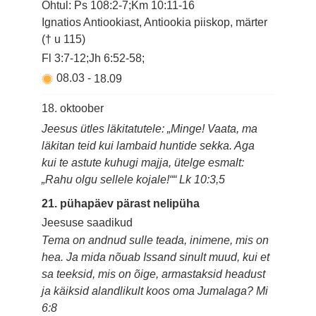
Õhtul: Ps 108:2-7;Km 10:11-16
Ignatios Antiookiast, Antiookia piiskop, märter
(† u 115)
Fl 3:7-12;Jh 6:52-58;
08.03
-
18.09
18. oktoober
Jeesus ütles läkitatutele: „Minge! Vaata, ma
läkitan teid kui lambaid huntide sekka. Aga
kui te astute kuhugi majja, ütelge esmalt:
„Rahu olgu sellele kojale!““ Lk 10:3,5
21. pühapäev pärast nelipüha
Jeesuse saadikud
Tema on andnud sulle teada, inimene, mis on
hea. Ja mida nõuab Issand sinult muud, kui et
sa teeksid, mis on õige, armastaksid headust
ja käiksid alandlikult koos oma Jumalaga? Mi
6:8