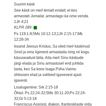
Suurim käsk
See käsk on meil temalt endalt, et kes
armastab Jumalat, armastagu ka oma venda.
1Jh 4:21
KLPR 289
Ps 119:1-8;5Ms 10:12-13;1Jh 2:15-17;Mk
12:28-34
Issand Jeesus Kristus, Sa oled meil käskinud
Sind ja oma ligimest armastada ning nii kogu
käsuseadust täita. Aita meil Sinu käskude
järgi elada ja Sinu armastusel end juhtida
lasta, kes Sa koos Isaga Püha Vaimu
ühtsuses elad ja valitsed igavesest ajast
igavesti.
Lisalugemine: Srk 2:15-18
Õhtul: Ps 22:24-32;5Ms 30:11-20;Ps 22:24-
32;Gl 5:13-18
Franciscus Assisist, diakon, frantsisklaste ordu