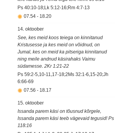
Ps 40:10-18;Lk 5:12-16;Rm 4:7-13
07.54
-
18.20
14. oktoober
See, kes meid koos teiega on kinnitanud
Kristusesse ja kes meid on võidnud, on
Jumal, kes on meid ka pitseriga kinnitanud
ning meile andnud käsirahaks Vaimu
südamesse. 2Kr 1:21-22
Ps 59:2-5,10-11,17-18;2Ms 32:1-6,15-20;Jh
6:66-69
07.56
-
18.17
15. oktoober
Issanda parem käsi on tõusnud kõrgele,
Issanda parem käsi teeb vägevaid tegusid! Ps
118:16