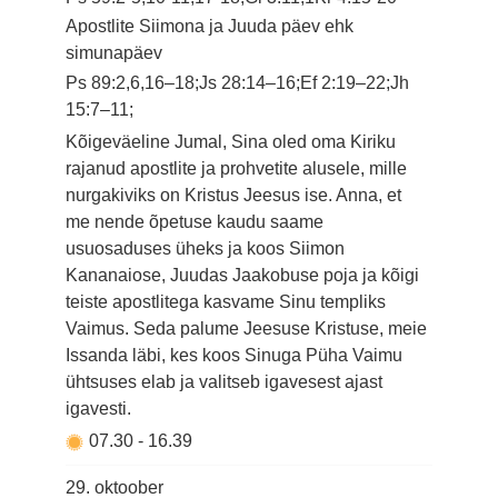
Apostlite Siimona ja Juuda päev ehk
simunapäev
Ps 89:2,6,16–18;Js 28:14–16;Ef 2:19–22;Jh
15:7–11;
Kõigeväeline Jumal, Sina oled oma Kiriku
rajanud apostlite ja prohvetite alusele, mille
nurgakiviks on Kristus Jeesus ise. Anna, et
me nende õpetuse kaudu saame
usuosaduses üheks ja koos Siimon
Kananaiose, Juudas Jaakobuse poja ja kõigi
teiste apostlitega kasvame Sinu templiks
Vaimus. Seda palume Jeesuse Kristuse, meie
Issanda läbi, kes koos Sinuga Püha Vaimu
ühtsuses elab ja valitseb igavesest ajast
igavesti.
07.30
-
16.39
29. oktoober