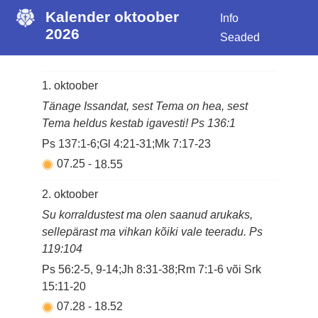
Kalender oktoober
Info
2026
Seaded
1. oktoober
Tänage Issandat, sest Tema on hea, sest
Tema heldus kestab igavesti! Ps 136:1
Ps 137:1-6;Gl 4:21-31;Mk 7:17-23
07.25
-
18.55
2. oktoober
Su korraldustest ma olen saanud arukaks,
sellepärast ma vihkan kõiki vale teeradu. Ps
119:104
Ps 56:2-5, 9-14;Jh 8:31-38;Rm 7:1-6 või Srk
15:11-20
07.28
-
18.52