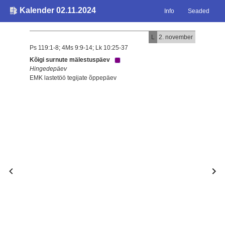
Kalender 02.11.2024
Info
Seaded
L
2. november
Ps 119:1-8; 4Ms 9:9-14; Lk 10:25-37
Kõigi surnute mälestuspäev
Hingedepäev
EMK lastetöö tegijate õppepäev