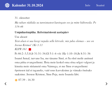
Kalender 31.10.2024
Info
Seaded
31. oktoober
Ma tahan rääkida su tunnistustest kuningate ees ja mitte häbeneda. Ps
119:46
Usupuhastuspüha. Reformatsiooni aastapäev
Usu alused
Teist alust ei saa keegi rajada selle kõrvale, mis juba olemas – see on
Jeesus Kristus! 1Kr 3:11
KLPR 161
Ps 46:2–3,5,8;Jr 31:31–34;Gl 5:1–6 või 1Kr 1:10–18;Jh 8:31–36
Issand Jumal, taevane Isa, me täname Sind, et Sa oled meile andnud
oma püha evangeeliumi. Hoia meie keskel oma sõna selget valgust ja
kinnita meie südameid oma Vaimuga, et me Sinu evangeeliumi
õpetusest iial ei taganeks, vaid usus kasvaksime ja viimaks õndsaks
saaksime. Jeesuse Kristuse, Sinu Poja, meie Issanda läbi.
07.39
-
16.30