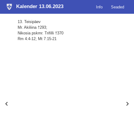
Kalender 13.06.2023
Info
Seaded
13. Teisipäev
Mr. Akiliina †293;
Nikosia pskmr. Trifilli †370
Rm 4:4-12; Mt 7:15-21